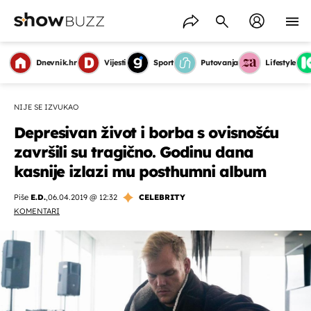
Dnevnik.hr
Vijesti
Sport
Putovanja
Lifestyle
NIJE SE IZVUKAO
Depresivan život i borba s ovisnošću
završili su tragično. Godinu dana
kasnije izlazi mu posthumni album
Piše
E.D.
,
06.04.2019 @ 12:32
CELEBRITY
KOMENTARI
OMOGUĆI OBAVIJESTI