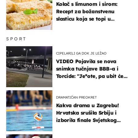
Kolač s limunom i sirom:
Recept za božanstvenu
slasticu koja se topi u
ustima
SPORT
CIPELARILI GA DOK JE LEŽAO
VIDEO Pojavila se nova
snimka tučnjave BBB-a i
Torcide: "Je*ote, pa ubit će
ga!"
DRAMATIČAN PREOKRET
Kakva drama u Zagrebu!
Hrvatska srušila Srbiju i
izborila finale Svjetskog
prvenstva