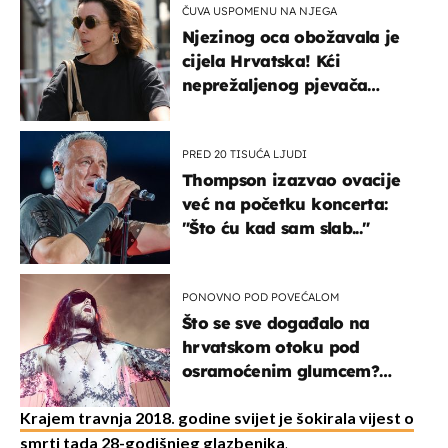
ČUVA USPOMENU NA NJEGA
Njezinog oca obožavala je
cijela Hrvatska! Kći
neprežaljenog pjevača
projurila špicom na dva
kotača
PRED 20 TISUĆA LJUDI
Thompson izazvao ovacije
već na početku koncerta:
"Što ću kad sam slab..."
PONOVNO POD POVEĆALOM
Što se sve događalo na
hrvatskom otoku pod
osramoćenim glumcem?
Bizarni prizori i danas
izazivaju nevjericu
Krajem travnja 2018. godine svijet je šokirala vijest o
smrti tada 28-godišnjeg glazbenika
.