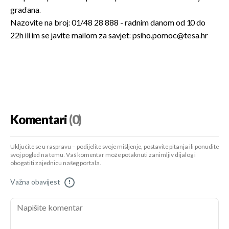
građana.
Nazovite na broj: 01/48 28 888 - radnim danom od 10 do
22h ili im se javite mailom za savjet: psiho.pomoc@tesa.hr
Komentari
(0)
Uključite se u raspravu – podijelite svoje mišljenje, postavite pitanja ili ponudite
svoj pogled na temu. Vaš komentar može potaknuti zanimljiv dijalog i
obogatiti zajednicu našeg portala.
Važna obavijest
!