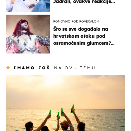
Jadran, ovakve reakcije
vjerojatno nisu očekivali
PONOVNO POD POVEĆALOM
Što se sve događalo na
hrvatskom otoku pod
osramoćenim glumcem?
Bizarni prizori i danas
izazivaju nevjericu
IMAMO JOŠ
NA OVU TEMU
zanimljivosti