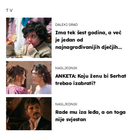
TV
DALEKI GRAD
Ima tek šest godina, a već
je jedan od
najnagrađivanijih dječjih
glumaca
NASLJEDNIK
ANKETA: Koju ženu bi Serhat
trebao izabrati?
NASLJEDNIK
Rade mu iza leđa, a on toga
nije svjestan