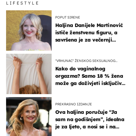
LIFESTYLE
POPUT SIRENE
Haljina Danijele Martinović
ističe ženstvenu figuru, a
savršena je za večernji
izlazak na moru
"VRHUNAC" ŽENSKOG SEKSUALNOG
ISKUSTVA
Kako do vaginalnog
orgazma? Samo 18 % žena
može ga doživjeti isključivo
na ovaj način
PREKRASNO IZDANJE
Ova haljina poručuje “Ja
sam na godišnjem”, idealna
je za ljeto, a nosi se i na
zagrebačkoj špici