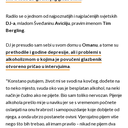
Radilo se o jednom od najpoznatijih i najplaćenijih svjetskih
DJ-a
, mladom Šveđaninu
Aviciiju
, pravim imenom
Tim
Bergling
.
DJ je presudio sam sebi u svom domu u
Omanu
, a tome su
prethodile i godine depresije, ali i problemi s
alkoholizmom o kojima je povučeni glazbenik
otvoreno pričao u intervjuima
.
"Konstano putujem, život mi se svodi na kovčeg, dođete na
to neko mjesto, svuda oko vas je besplatan alkohol, na neki
način je čudno ako ne pijete. Bio sam toliko nervozan. Pijenje
alkohola prešlo mi je u naviku jer se s vremenom počnete
oslanjati na onu hrabrost i samopouzdanje koje dobijete od
njega, a onda ubrzo postanete ovisni. Vjerojatno pijem više
nego što bih trebao, ali imam pravilo – nikad ne pijem dva