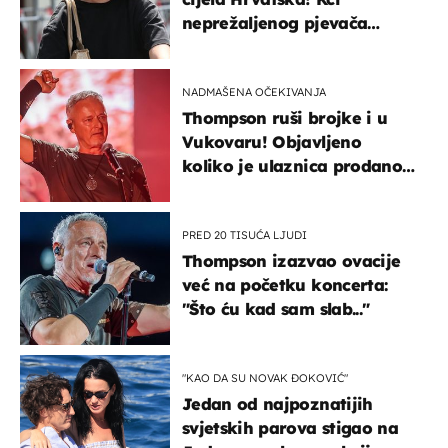
neprežaljenog pjevača
projurila špicom na dva
kotača
NADMAŠENA OČEKIVANJA
Thompson ruši brojke i u
Vukovaru! Objavljeno
koliko je ulaznica prodano
u kratkom vremenu
PRED 20 TISUĆA LJUDI
Thompson izazvao ovacije
već na početku koncerta:
"Što ću kad sam slab..."
"KAO DA SU NOVAK ĐOKOVIĆ"
Jedan od najpoznatijih
svjetskih parova stigao na