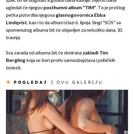
Ipak, on se dogodio, a godinu dana kasnije, svjetlo dana
ugledat će njegov
posthumni album "TIM"
. To je prošlog
petka potvrdila njegova
glasnogovornica Ebba
Lindqvist
, kao i to da album izlazi 6. lipnja. Singl "SOS" sa
spomenutog albuma bit će objavljen za nekoliko dana, 10.
travnja.
Sva zarada od albuma bit će donirana
zakladi Tim
Bergling
koja se bori protiv samoubojstava i psihičkih
bolesti.
POGLEDAJ
I OVU GALERIJU