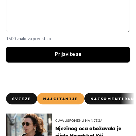
1500 znakova preostalo
Prijavite se
SVJEŽE
NAJČITANIJE
NAJKOMENTIRAN
ČUVA USPOMENU NA NJEGA
Njezinog oca obožavala je
cijela Hrvatska! Kći