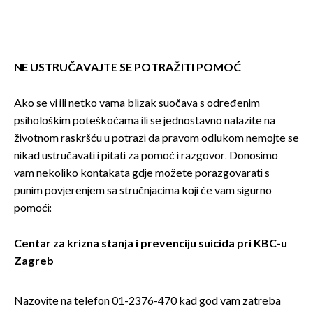
NE USTRUČAVAJTE SE POTRAŽITI POMOĆ
Ako se vi ili netko vama blizak suočava s određenim
psihološkim poteškoćama ili se jednostavno nalazite na
životnom raskršću u potrazi da pravom odlukom nemojte se
nikad ustručavati i pitati za pomoć i razgovor. Donosimo
vam nekoliko kontakata gdje možete porazgovarati s
punim povjerenjem sa stručnjacima koji će vam sigurno
pomoći:
Centar za krizna stanja i prevenciju suicida pri KBC-u
Zagreb
Nazovite na telefon 01-2376-470 kad god vam zatreba