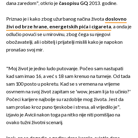
dana zaredom", otkrio je
časopisu GQ
2013. godine.
Priznao je i kako zbog užurbanog načina života
doslovno
živi od brze hrane, energetskih pića i cigareta
, a onda je
odlučio povući se u mirovinu, zbog čega su njegovi
obožavatelji, ali i obitelj i prijatelji mislili kako je napokon
pronašao svoj mir.
"Moj život je jedno ludo putovanje. Počeo sam nastupati
kad sam imao 16, a već s 18 sam krenuo na turneje. Od tada
sam 100 posto u pokretu. Kad se s vremena na vrijeme
osvrnem na svoj život zapitam se 'wow, jesam li ja to učinio?'
Počeci karijere najbolje su razdoblje mog života. Jest da
sam prošao kroz puno tjeskobe i stresa, ali vrijedilo je",
izjavio je Avicii nakon toga pa nitko nije niti pomišljao na
ovako tužni životni scenarij.