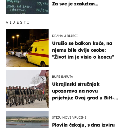
Za sve je zaslužan
urnebesan naziv jela
VIJESTI
DRAMA U RIJECI
Urušio se balkon kuće, na
njemu bile dvije osobe:
"Život im je visio o koncu"
BURE BARUTA
Ukrajinski stručnjak
upozorava na novu
prijetnju: Ovaj grad u BiH-u
bi mogao biti žarište
STIŽU NOVE VRUĆINE
Plovila čekaju, s dna izviru