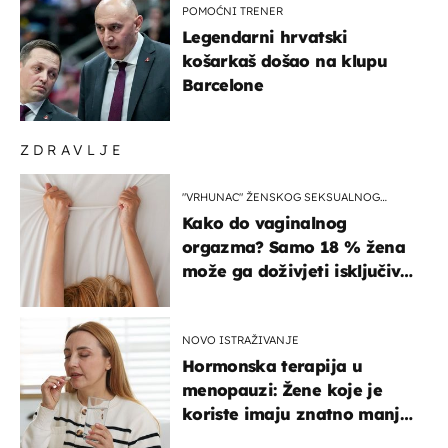
POMOĆNI TRENER
Legendarni hrvatski
košarkaš došao na klupu
Barcelone
ZDRAVLJE
"VRHUNAC" ŽENSKOG SEKSUALNOG
ISKUSTVA
Kako do vaginalnog
orgazma? Samo 18 % žena
može ga doživjeti isključivo
na ovaj način
NOVO ISTRAŽIVANJE
Hormonska terapija u
menopauzi: Žene koje je
koriste imaju znatno manji
rizik od ovoga