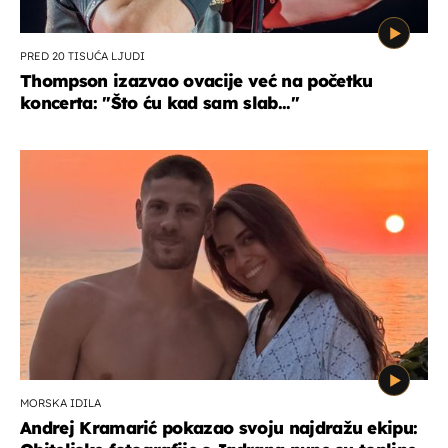
PRED 20 TISUĆA LJUDI
Thompson izazvao ovacije već na početku
koncerta: "Što ću kad sam slab..."
MORSKA IDILA
Andrej Kramarić pokazao svoju najdražu ekipu: