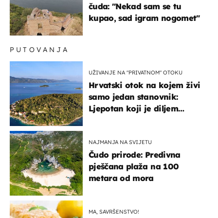
čuda: "Nekad sam se tu
kupao, sad igram nogomet"
PUTOVANJA
UŽIVANJE NA "PRIVATNOM" OTOKU
Hrvatski otok na kojem živi
samo jedan stanovnik:
Ljepotan koji je diljem
svijeta poznat po svojem
"bijelom zlatu"
NAJMANJA NA SVIJETU
Čudo prirode: Predivna
pješčana plaža na 100
metara od mora
MA, SAVRŠENSTVO!