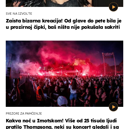
SVE NA IZVOL'TE
Zaista bizarna kreacija! Od glave do pete bila je
u prozirnoj čipki, baš ništa nije pokušala sakriti
PRIZORI ZA PAMĆENJE
Kakva noć u Imotskom! Više od 25 tisuća ljudi
pratilo Thompsona, neki su koncert gledali i sa