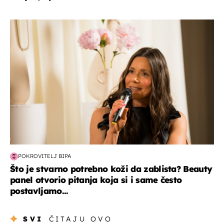
moda & ljepota
POKROVITELJ BIPA
Što je stvarno potrebno koži da zablista? Beauty
panel otvorio pitanja koja si i same često
postavljamo...
SVI
ČITAJU OVO