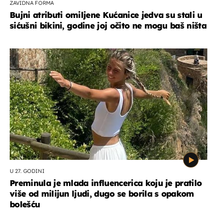
ZAVIDNA FORMA
Bujni atributi omiljene Kućanice jedva su stali u
sićušni bikini, godine joj očito ne mogu baš ništa
U 27. GODINI
Preminula je mlada influencerica koju je pratilo
više od milijun ljudi, dugo se borila s opakom
bolešću