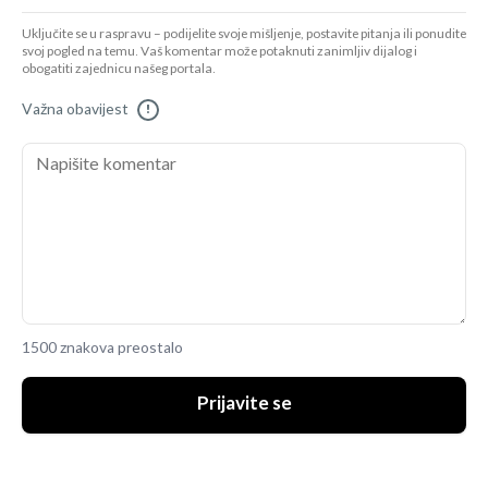
Uključite se u raspravu – podijelite svoje mišljenje, postavite pitanja ili ponudite
svoj pogled na temu. Vaš komentar može potaknuti zanimljiv dijalog i
obogatiti zajednicu našeg portala.
Važna obavijest
!
1500 znakova preostalo
Prijavite se