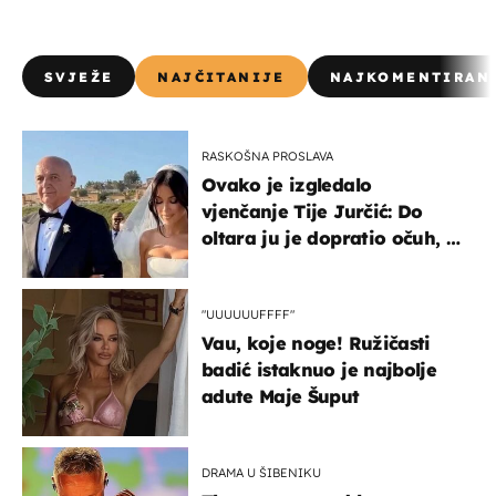
SVJEŽE
NAJČITANIJE
NAJKOMENTIRAN
RASKOŠNA PROSLAVA
Ovako je izgledalo
vjenčanje Tije Jurčić: Do
oltara ju je dopratio očuh, a
slavilo se uz Olivera i Rozgu
"UUUUUUFFFF"
Vau, koje noge! Ružičasti
badić istaknuo je najbolje
adute Maje Šuput
DRAMA U ŠIBENIKU