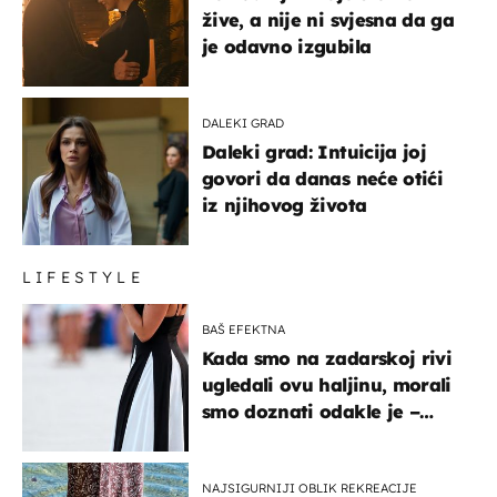
žive, a nije ni svjesna da ga
je odavno izgubila
DALEKI GRAD
Daleki grad: Intuicija joj
govori da danas neće otići
iz njihovog života
LIFESTYLE
BAŠ EFEKTNA
Kada smo na zadarskoj rivi
ugledali ovu haljinu, morali
smo doznati odakle je –
košta samo 18 eura
NAJSIGURNIJI OBLIK REKREACIJE