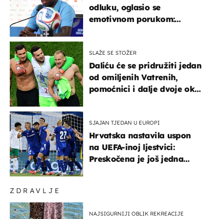
odluku, oglasio se
emotivnom porukom:
"Hvala vam svima"
SLAŽE SE STOŽER
Daliću će se pridružiti jedan
od omiljenih Vatrenih,
pomoćnici i dalje dvoje oko
ponude
SJAJAN TJEDAN U EUROPI
Hrvatska nastavila uspon
na UEFA-inoj ljestvici:
Preskočena je još jedna
država
ZDRAVLJE
NAJSIGURNIJI OBLIK REKREACIJE