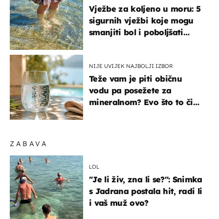
Vježbe za koljeno u moru: 5
sigurnih vježbi koje mogu
smanjiti bol i poboljšati
pokretljivost
NIJE UVIJEK NAJBOLJI IZBOR
Teže vam je piti običnu
vodu pa posežete za
mineralnom? Evo što to čini
organizmu
ZABAVA
LOL
"Je li živ, zna li se?": Snimka
s Jadrana postala hit, radi li
i vaš muž ovo?