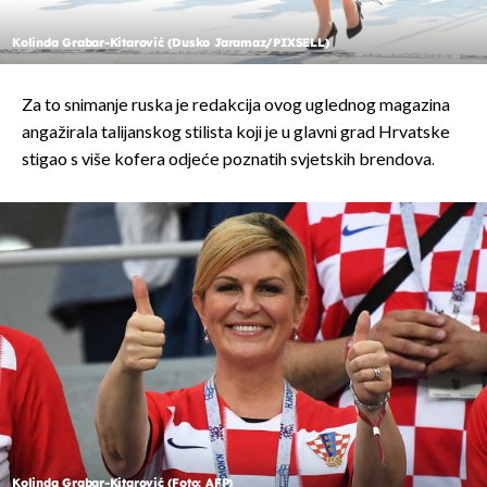
Kolinda Grabar-Kitarović (Dusko Jaramaz/PIXSELL)
Za to snimanje ruska je redakcija ovog uglednog magazina
angažirala talijanskog stilista koji je u glavni grad Hrvatske
stigao s više kofera odjeće poznatih svjetskih brendova.
Kolinda Grabar-Kitarović (Foto: AFP)