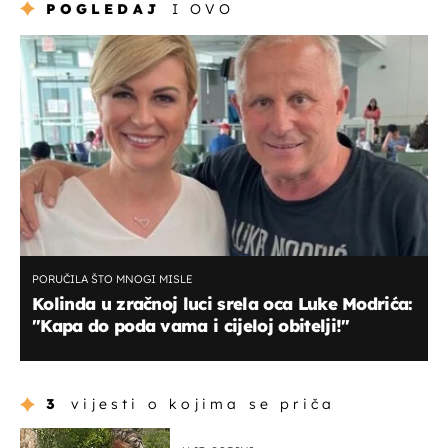
POGLEDAJ
I OVO
PORUČILA ŠTO MNOGI MISLE
Kolinda u zračnoj luci srela oca Luke Modrića:
"Kapa do poda vama i cijeloj obitelji!"
3
vijesti o kojima se priča