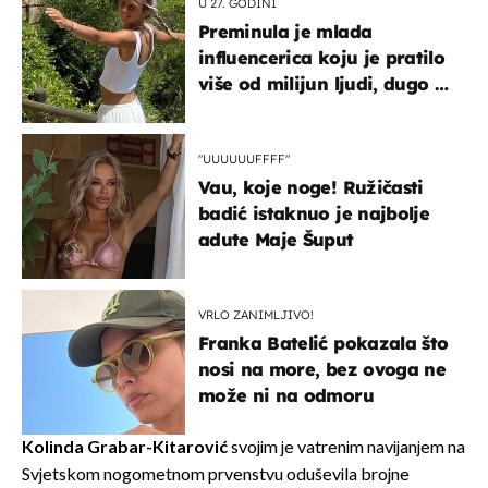
U 27. GODINI
Preminula je mlada
influencerica koju je pratilo
više od milijun ljudi, dugo se
borila s opakom bolešću
"UUUUUUFFFF"
Vau, koje noge! Ružičasti
badić istaknuo je najbolje
adute Maje Šuput
VRLO ZANIMLJIVO!
Franka Batelić pokazala što
nosi na more, bez ovoga ne
može ni na odmoru
Kolinda Grabar-Kitarović
svojim je vatrenim navijanjem na
Svjetskom nogometnom prvenstvu oduševila brojne