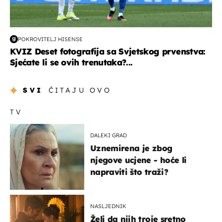
POKROVITELJ HISENSE
KVIZ Deset fotografija sa Svjetskog prvenstva:
Sjećate li se ovih trenutaka?...
SVI
ČITAJU OVO
TV
DALEKI GRAD
Uznemirena je zbog
njegove ucjene - hoće li
napraviti što traži?
NASLJEDNIK
Želi da njih troje sretno