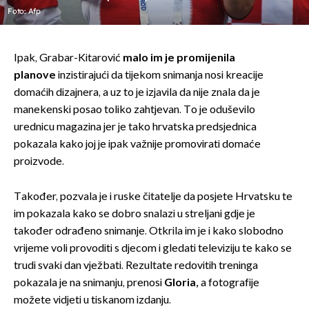
Foto: Afp
Ipak, Grabar-Kitarović
malo im je promijenila
planove
inzistirajući da tijekom snimanja nosi kreacije
domaćih dizajnera, a uz to je izjavila da nije znala da je
manekenski posao toliko zahtjevan. To je oduševilo
urednicu magazina jer je tako hrvatska predsjednica
pokazala kako joj je ipak važnije promovirati domaće
proizvode.
Također, pozvala je i ruske čitatelje da posjete Hrvatsku te
im pokazala kako se dobro snalazi u streljani gdje je
također odrađeno snimanje. Otkrila im je i kako slobodno
vrijeme voli provoditi s djecom i gledati televiziju te kako se
trudi svaki dan vježbati. Rezultate redovitih treninga
pokazala je na snimanju, prenosi
Gloria
,
a fotografije
možete vidjeti u tiskanom izdanju.