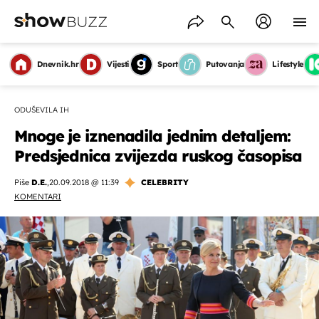
Dnevnik.hr
Vijesti
Sport
Putovanja
Lifestyle
ODUŠEVILA IH
Mnoge je iznenadila jednim detaljem:
Predsjednica zvijezda ruskog časopisa
Piše
D.E.
,
20.09.2018 @ 11:39
CELEBRITY
KOMENTARI
OMOGUĆI OBAVIJESTI