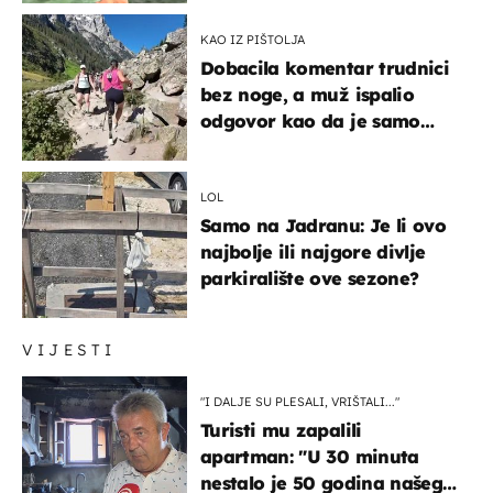
KAO IZ PIŠTOLJA
Dobacila komentar trudnici
bez noge, a muž ispalio
odgovor kao da je samo
čekao…
LOL
Samo na Jadranu: Je li ovo
najbolje ili najgore divlje
parkiralište ove sezone?
VIJESTI
"I DALJE SU PLESALI, VRIŠTALI..."
Turisti mu zapalili
apartman: "U 30 minuta
nestalo je 50 godina našeg