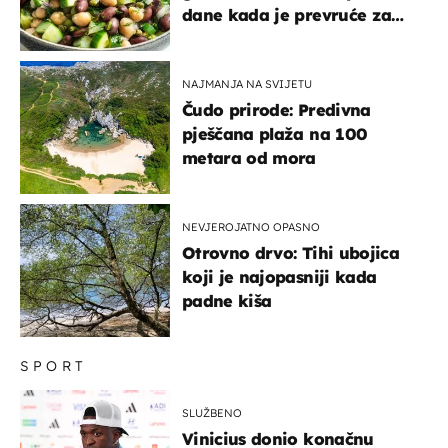
dane kada je prevruće za
kuhanje
NAJMANJA NA SVIJETU
Čudo prirode: Predivna
pješčana plaža na 100
metara od mora
NEVJEROJATNO OPASNO
Otrovno drvo: Tihi ubojica
koji je najopasniji kada
padne kiša
SPORT
SLUŽBENO
Vinicius donio konačnu