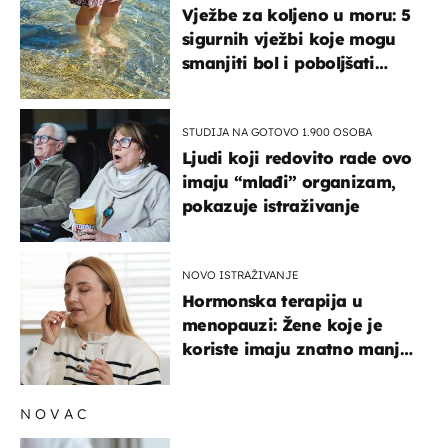
Vježbe za koljeno u moru: 5
sigurnih vježbi koje mogu
smanjiti bol i poboljšati
pokretljivost
STUDIJA NA GOTOVO 1.900 OSOBA
Ljudi koji redovito rade ovo
imaju “mlađi” organizam,
pokazuje istraživanje
NOVO ISTRAŽIVANJE
Hormonska terapija u
menopauzi: Žene koje je
koriste imaju znatno manji
rizik od ovoga
NOVAC