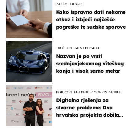
ZA POSLODAVCE
Kako ispravno dati nekome
otkaz i izbjeći najčešće
pogreške te sudske sporove
TREĆI UNIKATNI BUGATTI
Nazvan je po vrsti
srednjovjekovnog viteškog
konja i visok samo metar
POKROVITELJ PHILIP MORRIS ZAGREB
Digitalna rješenja za
stvarne probleme: Dva
hrvatska projekta dobila
potporu za razvoj