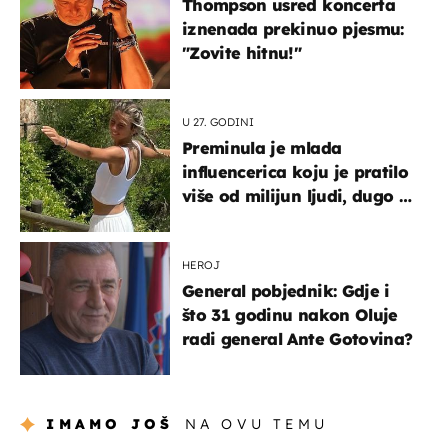
Thompson usred koncerta
iznenada prekinuo pjesmu:
"Zovite hitnu!"
U 27. GODINI
Preminula je mlada
influencerica koju je pratilo
više od milijun ljudi, dugo se
borila s opakom bolešću
HEROJ
General pobjednik: Gdje i
što 31 godinu nakon Oluje
radi general Ante Gotovina?
IMAMO JOŠ
NA OVU TEMU