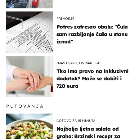
života, supruga i ja ne
možemo oka sklopiti"
PRIMORJE
Potres zatresao obalu: "Čula
sam razbijanje čaša u stanu
iznad"
IMAŠ PRAVO, OSTVARI GA!
Tko ima pravo na inkluzivni
dodatak? Može se dobiti i
720 eura
PUTOVANJA
GOTOVO ZA 15 MINUTA
Najbolja ljetna salata od
graha: Brzinski recept za