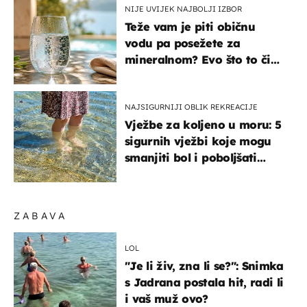
NIJE UVIJEK NAJBOLJI IZBOR
Teže vam je piti običnu
vodu pa posežete za
mineralnom? Evo što to čini
organizmu
NAJSIGURNIJI OBLIK REKREACIJE
Vježbe za koljeno u moru: 5
sigurnih vježbi koje mogu
smanjiti bol i poboljšati
pokretljivost
ZABAVA
LOL
"Je li živ, zna li se?": Snimka
s Jadrana postala hit, radi li
i vaš muž ovo?