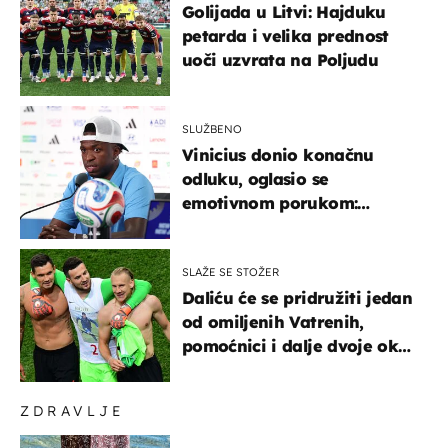
Golijada u Litvi: Hajduku
petarda i velika prednost
uoči uzvrata na Poljudu
SLUŽBENO
Vinicius donio konačnu
odluku, oglasio se
emotivnom porukom:
"Hvala vam svima"
SLAŽE SE STOŽER
Daliću će se pridružiti jedan
od omiljenih Vatrenih,
pomoćnici i dalje dvoje oko
ponude
ZDRAVLJE