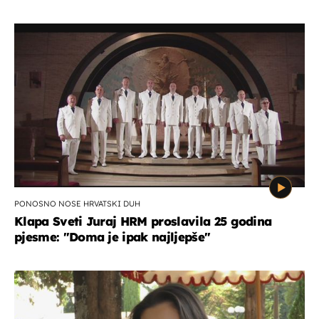
PONOSNO NOSE HRVATSKI DUH
Klapa Sveti Juraj HRM proslavila 25 godina
pjesme: "Doma je ipak najljepše"