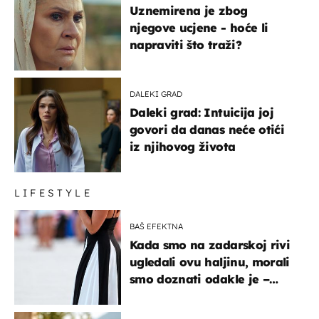
Uznemirena je zbog
njegove ucjene - hoće li
napraviti što traži?
DALEKI GRAD
Daleki grad: Intuicija joj
govori da danas neće otići
iz njihovog života
LIFESTYLE
BAŠ EFEKTNA
Kada smo na zadarskoj rivi
ugledali ovu haljinu, morali
smo doznati odakle je –
košta samo 18 eura