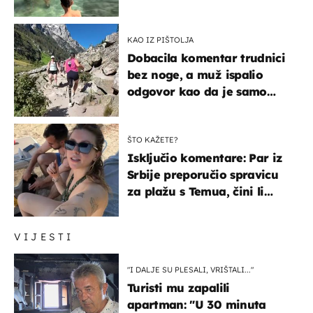
KAO IZ PIŠTOLJA
Dobacila komentar trudnici
bez noge, a muž ispalio
odgovor kao da je samo
čekao…
ŠTO KAŽETE?
Isključio komentare: Par iz
Srbije preporučio spravicu
za plažu s Temua, čini li
vam se ovo sigurnim?
VIJESTI
"I DALJE SU PLESALI, VRIŠTALI..."
Turisti mu zapalili
apartman: "U 30 minuta