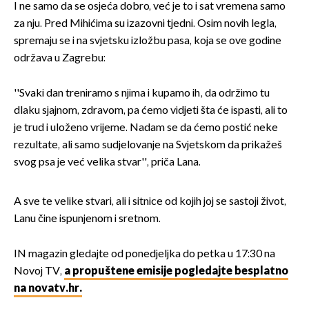
I ne samo da se osjeća dobro, već je to i sat vremena samo
za nju. Pred Mihićima su izazovni tjedni. Osim novih legla,
spremaju se i na svjetsku izložbu pasa, koja se ove godine
održava u Zagrebu:
''Svaki dan treniramo s njima i kupamo ih, da održimo tu
dlaku sjajnom, zdravom, pa ćemo vidjeti šta će ispasti, ali to
je trud i uloženo vrijeme. Nadam se da ćemo postić neke
rezultate, ali samo sudjelovanje na Svjetskom da prikažeš
svog psa je već velika stvar'', priča Lana.
A sve te velike stvari, ali i sitnice od kojih joj se sastoji život,
Lanu čine ispunjenom i sretnom.
IN magazin gledajte od ponedjeljka do petka u 17:30 na
Novoj TV,
a propuštene emisije pogledajte besplatno
na novatv.hr.