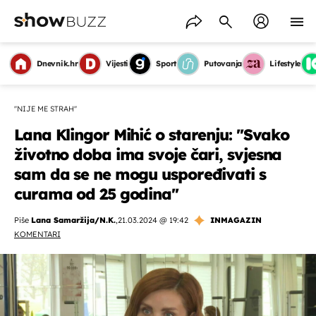
Dnevnik.hr
Vijesti
Sport
Putovanja
Lifestyle
''NIJE ME STRAH''
Lana Klingor Mihić o starenju: ''Svako
životno doba ima svoje čari, svjesna
sam da se ne mogu uspoređivati s
curama od 25 godina''
Piše
Lana Samaržija/N.K.
,
21.03.2024 @ 19:42
INMAGAZIN
KOMENTARI
OMOGUĆI OBAVIJESTI