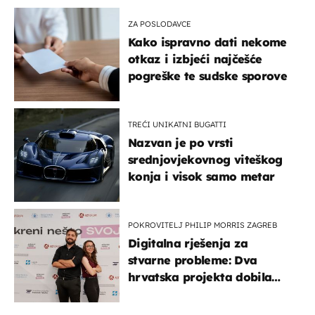
ZA POSLODAVCE
Kako ispravno dati nekome
otkaz i izbjeći najčešće
pogreške te sudske sporove
TREĆI UNIKATNI BUGATTI
Nazvan je po vrsti
srednjovjekovnog viteškog
konja i visok samo metar
POKROVITELJ PHILIP MORRIS ZAGREB
Digitalna rješenja za
stvarne probleme: Dva
hrvatska projekta dobila
potporu za razvoj