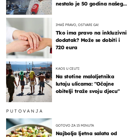
nestalo je 50 godina našeg
života, supruga i ja ne
možemo oka sklopiti"
IMAŠ PRAVO, OSTVARI GA!
Tko ima pravo na inkluzivni
dodatak? Može se dobiti i
720 eura
KAOS U CEUTI
Na stotine maloljetnika
lutaju ulicama: "Očajne
obitelji traže svoju djecu"
PUTOVANJA
GOTOVO ZA 15 MINUTA
Najbolja ljetna salata od