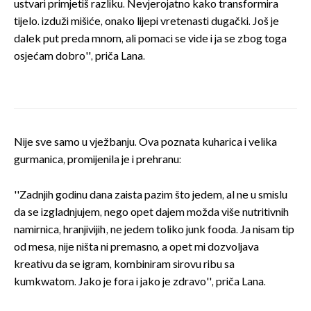
ustvari primjetiš razliku. Nevjerojatno kako transformira
tijelo. izduži mišiće, onako lijepi vretenasti dugački. Još je
dalek put preda mnom, ali pomaci se vide i ja se zbog toga
osjećam dobro'', priča Lana.
Nije sve samo u vježbanju. Ova poznata kuharica i velika
gurmanica, promijenila je i prehranu:
''Zadnjih godinu dana zaista pazim što jedem, al ne u smislu
da se izgladnjujem, nego opet dajem možda više nutritivnih
namirnica, hranjivijih, ne jedem toliko junk fooda. Ja nisam tip
od mesa, nije ništa ni premasno, a opet mi dozvoljava
kreativu da se igram, kombiniram sirovu ribu sa
kumkwatom. Jako je fora i jako je zdravo'', priča Lana.