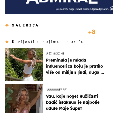
GALERIJA
8
3
vijesti o kojima se priča
U 27. GODINI
Preminula je mlada
influencerica koju je pratilo
više od milijun ljudi, dugo se
borila s opakom bolesti
"UUUUUUFFFF"
Vau, koje noge! Ružičasti
badić istaknuo je najbolje
adute Maje Šuput