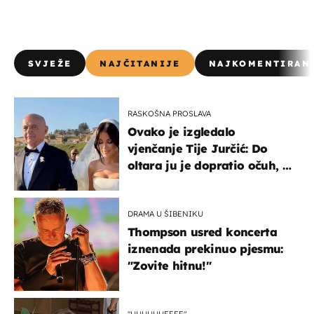
SVJEŽE
NAJČITANIJE
NAJKOMENTIRAN
RASKOŠNA PROSLAVA
Ovako je izgledalo
vjenčanje Tije Jurčić: Do
oltara ju je dopratio očuh, a
slavilo se uz Olivera i Rozgu
DRAMA U ŠIBENIKU
Thompson usred koncerta
iznenada prekinuo pjesmu:
"Zovite hitnu!"
"UUUUUUFFFF"