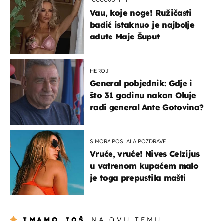
Vau, koje noge! Ružičasti
badić istaknuo je najbolje
adute Maje Šuput
HEROJ
General pobjednik: Gdje i
što 31 godinu nakon Oluje
radi general Ante Gotovina?
S MORA POSLALA POZDRAVE
Vruće, vruće! Nives Celzijus
u vatrenom kupaćem malo
je toga prepustila mašti
IMAMO JOŠ
NA OVU TEMU