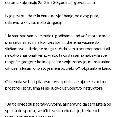
curama koje imaju 25, 26 ili 30 godina'', govori Lana.
Nije prvi put da je krenula na vježbanje, no ovog puta,
otkriva, razlozi su malo drugačiji:
''Ja sam sad sam već malo u godinama kad već moram malo
pripaziti na način na koji vježbam, gdje je najvažnije da
slušam svoje tijelo, ne mogu reći da sam u perimenopauzi ali
nekako znaš onak viri iz vrata, tako da sam ja nabavila sve
moguće gadgete kojima pratim svoje zdravlje, menstrualne
cikluse i slušam ono što je meni potrebno'', objasnila je Lana.
Okrenula se basi pilatesu – vrsti pilatesa koja se izvodi na
prostirci i spravama te isključivo uz vodstvo instruktora.
''Ja tjelovježbu kao takvu volim, ali naravno da sam lutala od
sporta do sporta, različitih vrsta rekreacije, i nekako bi