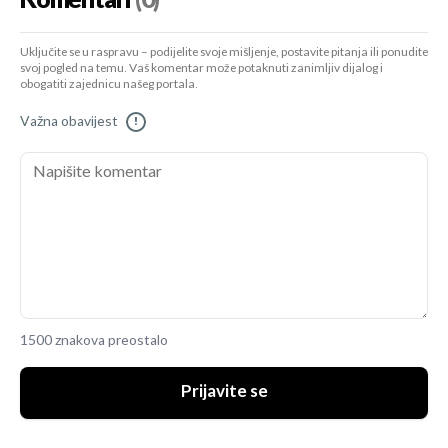
Uključite se u raspravu – podijelite svoje mišljenje, postavite pitanja ili ponudite
svoj pogled na temu. Vaš komentar može potaknuti zanimljiv dijalog i
obogatiti zajednicu našeg portala.
Važna obavijest
!
1500 znakova preostalo
Prijavite se