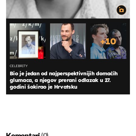
+
10
CELEBRITY
Bio je jedan od najperspektivnijih domaćih
glumaca, a njegov prerani odlazak u 27.
godini šokirao je Hrvatsku
Komentari
(0)