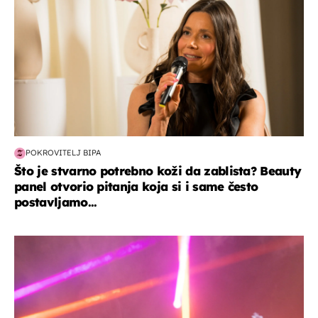
POKROVITELJ BIPA
Što je stvarno potrebno koži da zablista? Beauty
panel otvorio pitanja koja si i same često
postavljamo...
kultura & zabava