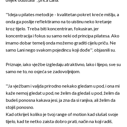
uvijek odustala'', priča Lana.
''Ideja u pilates metodi je - kvalitetan pokret kreće mišlju, a
onda ga poslije reflektiramo na to uistinu neko kretanje
kroz tijelo. Treba biti koncentriran, fokusiran, jer
koncentracija i fokus su samo neki od principa pilatesa. Ako
imamo dobar temelj onda možemo graditi cijelu priču. Ne
samo Lani nego svakom pojedincu koji dođe'', objasnili su.
Priznaje, iako vježbe izgledaju atraktivno, lako i lijepo, sve su
samo ne to, no osjeća se zadovoljnijom.
''Ja vježbam i valjda prirodno nekako gledam u pod, i ona mi
kaže nemoj gledat u pod, ne želim da gledaš u pod, želim da
budeš ponosna kakava jesi, ja zna da si ranjiva, ali želim da
stojiš ponosno.
Kad otkriješ koliko je tvoj range of motion kad slušaš svoje
tijelo, kad te netko zaista dobro prati, način na koji radiš,