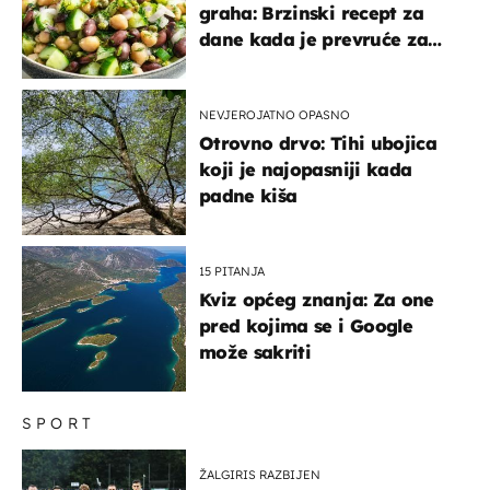
graha: Brzinski recept za
dane kada je prevruće za
kuhanje
NEVJEROJATNO OPASNO
Otrovno drvo: Tihi ubojica
koji je najopasniji kada
padne kiša
15 PITANJA
Kviz općeg znanja: Za one
pred kojima se i Google
može sakriti
SPORT
ŽALGIRIS RAZBIJEN