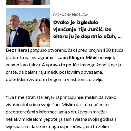
RASKOŠNA PROSLAVA
Ovako je izgledalo
vjenčanje Tije Jurčić: Do
oltara ju je dopratio očuh, a
slavilo se uz Olivera i Rozgu
Bez filtera i potpuno otvoreno, čak i pred brojnih 150 tisuća
pratitelja na Instagramu –
Lanu Klingor Mihić
oduvijek
znamo kao takvu. A upravo to potiče i mnoge žene, koje ju
prate, da balansiraju među poslovnim obvezama,
obiteljskim životom i brigom o vlastitom zdravlju.
''Da l' me strah starenja? U principu nije, mislim da svako
životno doba ima svoje čari. Mislim da smo općenito
preopterećeni s informacijama s društvenih mreža i
nekakvim idealom ljepote, ja sam svjesna svojih godina, i
svjesna sam da se ne mogu uspoređivat, niti to želim, s