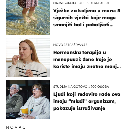
NAJSIGURNIJI OBLIK REKREACIJE
Vježbe za koljeno u moru: 5
sigurnih vježbi koje mogu
smanjiti bol i poboljšati
pokretljivost
NOVO ISTRAŽIVANJE
Hormonska terapija u
menopauzi: Žene koje je
koriste imaju znatno manji
rizik od ovoga
STUDIJA NA GOTOVO 1.900 OSOBA
Ljudi koji redovito rade ovo
imaju “mlađi” organizam,
pokazuje istraživanje
NOVAC