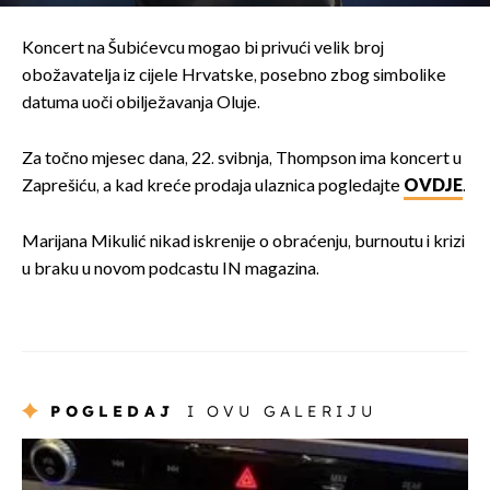
Koncert na Šubićevcu mogao bi privući velik broj
obožavatelja iz cijele Hrvatske, posebno zbog simbolike
datuma uoči obilježavanja Oluje.
Za točno mjesec dana, 22. svibnja, Thompson ima koncert u
Zaprešiću, a kad kreće prodaja ulaznica pogledajte
OVDJE
.
Marijana Mikulić nikad iskrenije o obraćenju, burnoutu i krizi
u braku u novom podcastu IN magazina.
POGLEDAJ
I OVU GALERIJU