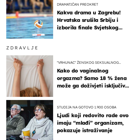
DRAMATIČAN PREOKRET
Kakva drama u Zagrebu!
Hrvatska srušila Srbiju i
izborila finale Svjetskog
prvenstva
ZDRAVLJE
"VRHUNAC" ŽENSKOG SEKSUALNOG
ISKUSTVA
Kako do vaginalnog
orgazma? Samo 18 % žena
može ga doživjeti isključivo
na ovaj način
STUDIJA NA GOTOVO 1.900 OSOBA
Ljudi koji redovito rade ovo
imaju “mlađi” organizam,
pokazuje istraživanje