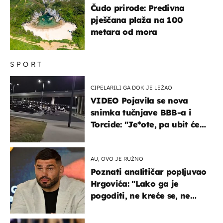
Čudo prirode: Predivna
pješčana plaža na 100
metara od mora
SPORT
CIPELARILI GA DOK JE LEŽAO
VIDEO Pojavila se nova
snimka tučnjave BBB-a i
Torcide: "Je*ote, pa ubit će
ga!"
AU, OVO JE RUŽNO
Poznati analitičar popljuvao
Hrgovića: "Lako ga je
pogoditi, ne kreće se, ne
koristi noge..."