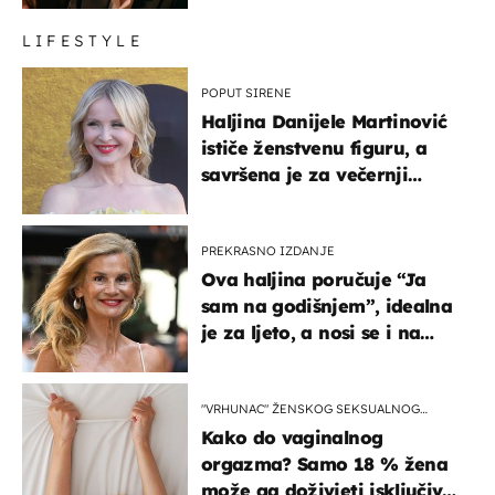
LIFESTYLE
POPUT SIRENE
Haljina Danijele Martinović
ističe ženstvenu figuru, a
savršena je za večernji
izlazak na moru
PREKRASNO IZDANJE
Ova haljina poručuje “Ja
sam na godišnjem”, idealna
je za ljeto, a nosi se i na
zagrebačkoj špici
"VRHUNAC" ŽENSKOG SEKSUALNOG
ISKUSTVA
Kako do vaginalnog
orgazma? Samo 18 % žena
može ga doživjeti isključivo