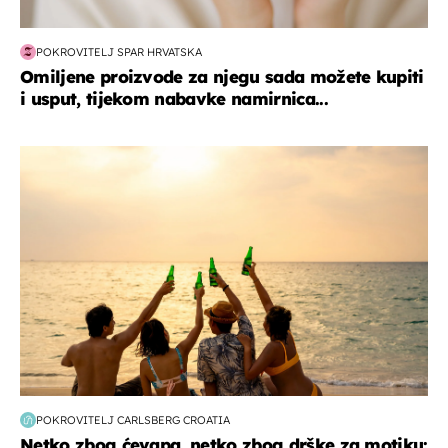
POKROVITELJ SPAR HRVATSKA
Omiljene proizvode za njegu sada možete kupiti
i usput, tijekom nabavke namirnica...
zanimljivosti
POKROVITELJ CARLSBERG CROATIA
Netko zbog ćevapa, netko zbog drške za motiku: