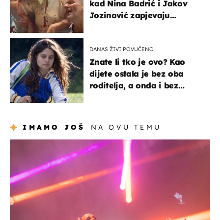
kad Nina Badrić i Jakov
Jozinović zapjevaju
Oliverov hit!
DANAS ŽIVI POVUČENO
Znate li tko je ovo? Kao
dijete ostala je bez oba
roditelja, a onda i bez
milijuna koje je trebala
naslijediti
IMAMO JOŠ
NA OVU TEMU
kultura & zabava