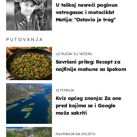
U teškoj nesreći poginuo
vatrogasac i motociklst
Matija: "Ostavio je trag"
PUTOVANJA
UZ RUČAK ILI VEČERU
Savršeni prilog: Recept za
najfinije mahune sa špekom
15 PITANJA
Kviz općeg znanja: Za one
pred kojima se i Google
može sakriti
NAJMANJA NA SVIJETU