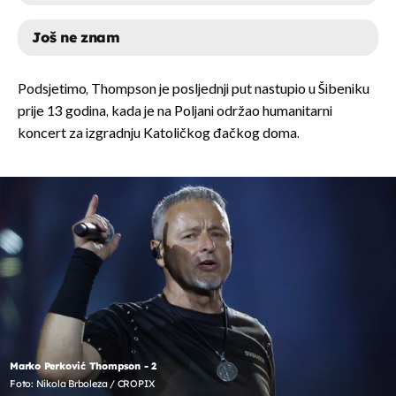
Još ne znam
DA
Podsjetimo, Thompson je posljednji put nastupio u Šibeniku
prije 13 godina, kada je na Poljani održao humanitarni
NE
koncert za izgradnju Katoličkog đačkog doma.
JOŠ NE ZNAM
Marko Perković Thompson - 2
Foto: Nikola Brboleza / CROPIX