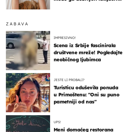
na ovaj način
ZABAVA
IMPRESIVNO!
Scena iz Srbije fascinirala
društvene mreže! Pogledajte
neobičnog ljubimca
JESTE LI PROBALI?
Turisticu oduševila ponuda
u Primoštenu: "Oni su puno
pametniji od nas"
UPS!
Meni domaćeg restorana