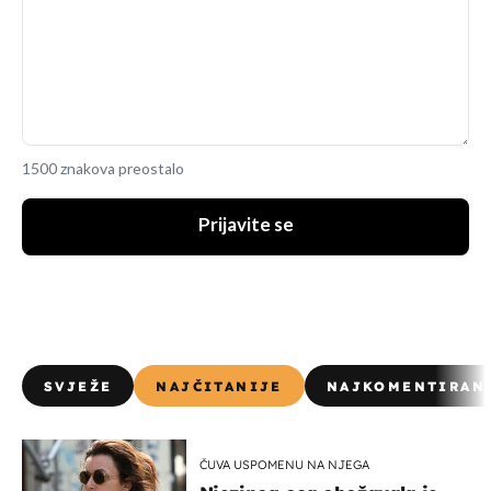
1500 znakova preostalo
Prijavite se
SVJEŽE
NAJČITANIJE
NAJKOMENTIRAN
ČUVA USPOMENU NA NJEGA