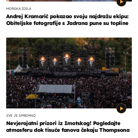
MORSKA IDILA
Andrej Kramarić pokazao svoju najdražu ekipu:
Obiteljske fotografije s Jadrana pune su topline
SVE JE SPREMNO
Nevjerojatni prizori iz Imotskog! Pogledajte
atmosferu dok tisuće fanova čekaju Thompsona