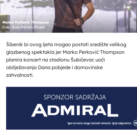
Marko Perković Thompson
Foto: Josip Mikacic/Pixsell
Šibenik bi ovog ljeta mogao postati središte velikog
glazbenog spektakla jer Marko Perković Thompson
planira koncert na stadionu Šubićevac uoči
obilježavanja Dana pobjede i domovinske
zahvalnosti.