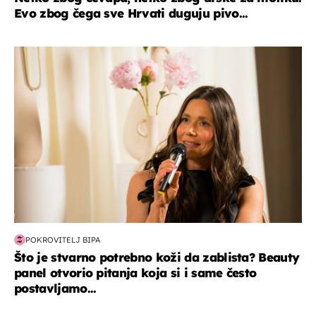
Evo zbog čega sve Hrvati duguju pivo...
moda & ljepota
POKROVITELJ BIPA
Što je stvarno potrebno koži da zablista? Beauty
panel otvorio pitanja koja si i same često
postavljamo...