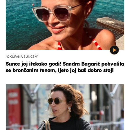
"OKUPANA SUNCEM"
Sunce joj itekako godi! Sandra Bagarić pohvalila
se brončanim tenom, ljeto joj baš dobro stoji