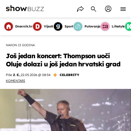
Dnevnik.hr
Vijesti
Sport
Putovanja
Lifestyle
NAKON 13 GODINA
Još jedan koncert: Thompson uoči
Oluje dolazi u još jedan hrvatski grad
Piše
J. C.
,
22.05.2026 @ 08:54
CELEBRITY
KOMENTARI
OMOGUĆI OBAVIJESTI