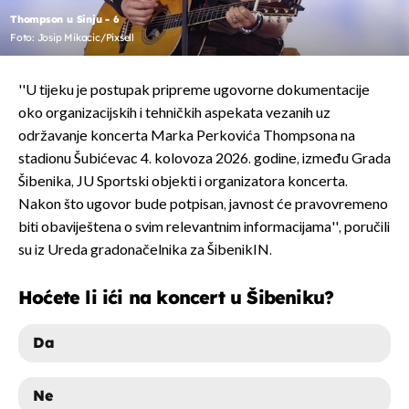
Thompson u Sinju - 6
Foto: Josip Mikacic/Pixsell
''U tijeku je postupak pripreme ugovorne dokumentacije
oko organizacijskih i tehničkih aspekata vezanih uz
održavanje koncerta Marka Perkovića Thompsona na
stadionu Šubićevac 4. kolovoza 2026. godine, između Grada
Šibenika, JU Sportski objekti i organizatora koncerta.
Nakon što ugovor bude potpisan, javnost će pravovremeno
biti obaviještena o svim relevantnim informacijama'', poručili
su iz Ureda gradonačelnika za ŠibenikIN.
Hoćete li ići na koncert u Šibeniku?
Da
Ne