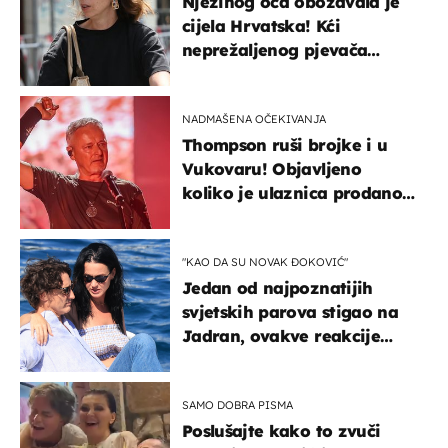
Njezinog oca obožavala je
cijela Hrvatska! Kći
neprežaljenog pjevača
projurila špicom na dva
kotača
NADMAŠENA OČEKIVANJA
Thompson ruši brojke i u
Vukovaru! Objavljeno
koliko je ulaznica prodano
u kratkom vremenu
"KAO DA SU NOVAK ĐOKOVIĆ"
Jedan od najpoznatijih
svjetskih parova stigao na
Jadran, ovakve reakcije
vjerojatno nisu očekivali
SAMO DOBRA PISMA
Poslušajte kako to zvuči