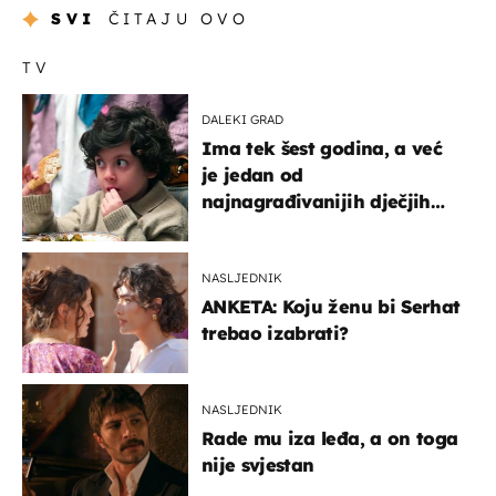
SVI
ČITAJU OVO
TV
DALEKI GRAD
Ima tek šest godina, a već
je jedan od
najnagrađivanijih dječjih
glumaca
NASLJEDNIK
ANKETA: Koju ženu bi Serhat
trebao izabrati?
NASLJEDNIK
Rade mu iza leđa, a on toga
nije svjestan