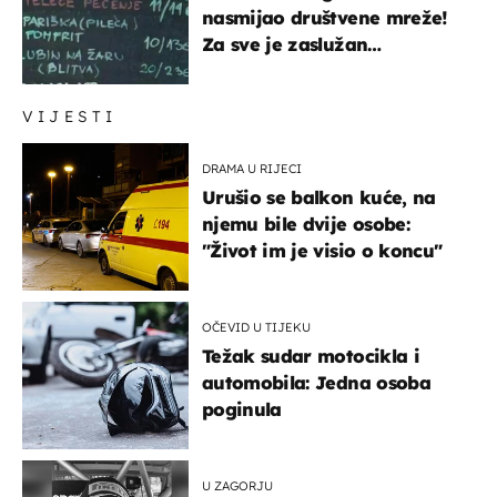
nasmijao društvene mreže!
Za sve je zaslužan
urnebesan naziv jela
VIJESTI
DRAMA U RIJECI
Urušio se balkon kuće, na
njemu bile dvije osobe:
"Život im je visio o koncu"
OČEVID U TIJEKU
Težak sudar motocikla i
automobila: Jedna osoba
poginula
U ZAGORJU