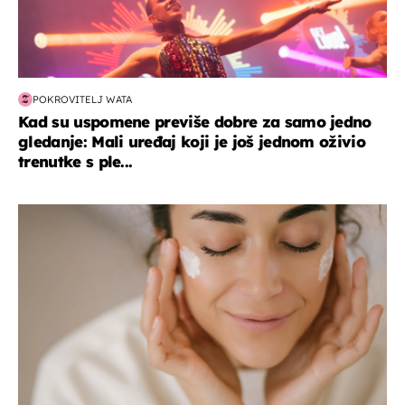
POKROVITELJ WATA
Kad su uspomene previše dobre za samo jedno
gledanje: Mali uređaj koji je još jednom oživio
trenutke s ple...
moda & ljepota