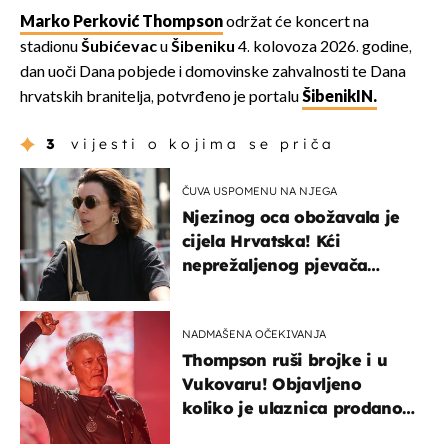
Marko Perković Thompson
održat će koncert na
stadionu
Šubićevac
u
Šibeniku
4. kolovoza 2026. godine,
dan uoči Dana pobjede i domovinske zahvalnosti te Dana
hrvatskih branitelja, potvrđeno je portalu
ŠibenikIN.
3
vijesti o kojima se priča
ČUVA USPOMENU NA NJEGA
Njezinog oca obožavala je
cijela Hrvatska! Kći
neprežaljenog pjevača
projurila špicom na dva
kotača
NADMAŠENA OČEKIVANJA
Thompson ruši brojke i u
Vukovaru! Objavljeno
koliko je ulaznica prodano
u kratkom vremenu