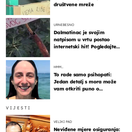
društvene mreže
URNEBESNO
Dalmatinac je svojim
natpisom u vrtu postao
internetski hit! Pogledajte
što je napisao
HMM…
To rade samo psihopati:
Jedan detalj s mora može
vam otkriti puno o
prijateljima
VIJESTI
VELIKI PAD
Neviđene mjere osiguranja: