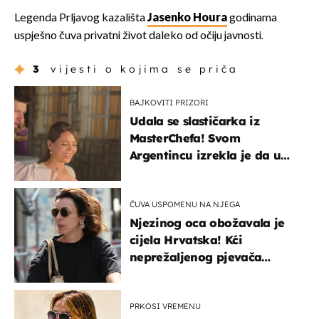
Legenda Prljavog kazališta
Jasenko Houra
godinama
uspješno čuva privatni život daleko od očiju javnosti.
3
vijesti o kojima se priča
BAJKOVITI PRIZORI
Udala se slastičarka iz
MasterChefa! Svom
Argentincu izrekla je da u
rodnoj Hercegovini
ČUVA USPOMENU NA NJEGA
Njezinog oca obožavala je
cijela Hrvatska! Kći
neprežaljenog pjevača
projurila špicom na dva
kotača
PRKOSI VREMENU