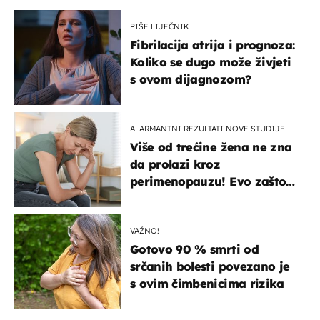
PIŠE LIJEČNIK
Fibrilacija atrija i prognoza:
Koliko se dugo može živjeti
s ovom dijagnozom?
ALARMANTNI REZULTATI NOVE STUDIJE
Više od trećine žena ne zna
da prolazi kroz
perimenopauzu! Evo zašto
su simptomi toliko
zbunjujući
VAŽNO!
Gotovo 90 % smrti od
srčanih bolesti povezano je
s ovim čimbenicima rizika