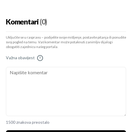
Komentari
(0)
Uključite se u raspravu – podijelite svoje mišljenje, postavite pitanja ili ponudite
svoj pogled na temu. Vaš komentar može potaknuti zanimljiv dijalog i
obogatiti zajednicu našeg portala.
Važna obavijest
!
1500 znakova preostalo