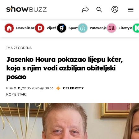
Dnevnik.hr
Vijesti
Sport
Putovanja
Lifestyle
IMA 27 GODINA
Jasenko Houra pokazao lijepu kćer,
koja s njim vodi ozbiljan obiteljski
posao
Piše
J. C.
,
22.05.2026 @ 08:33
CELEBRITY
KOMENTARI
OMOGUĆI OBAVIJESTI