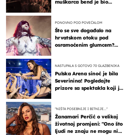
muškarca bend je bio
prisiljen prekinuti nastup
PONOVNO POD POVEĆALOM
Što se sve događalo na
hrvatskom otoku pod
osramoćenim glumcem?
Bizarni prizori i danas
izazivaju nevjericu
NASTUPALA S GOTOVO 70 GLAZBENIKA
Pulska Arena sinoć je bila
Severinina! Pogledajte
prizore sa spektakla koji je
rasprodan mjesec dana
ranije
''NIŠTA POSEBNIJE I BITNIJE...''
Žanamari Perčić o velikoj
životnoj promjeni: "Ono što
ljudi ne znaju ne mogu ni