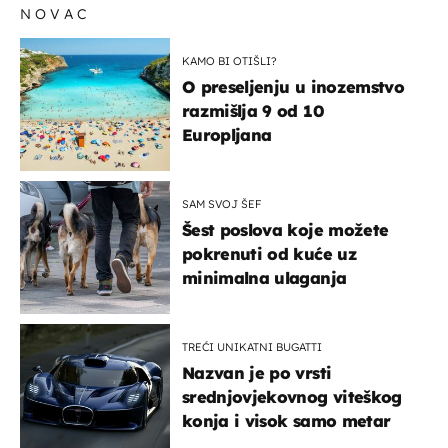
NOVAC
KAMO BI OTIŠLI?
O preseljenju u inozemstvo
razmišlja 9 od 10
Europljana
SAM SVOJ ŠEF
Šest poslova koje možete
pokrenuti od kuće uz
minimalna ulaganja
TREĆI UNIKATNI BUGATTI
Nazvan je po vrsti
srednjovjekovnog viteškog
konja i visok samo metar