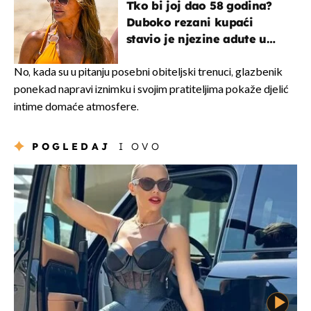
Tko bi joj dao 58 godina?
Duboko rezani kupaći
stavio je njezine adute u
prvi plan
No, kada su u pitanju posebni obiteljski trenuci, glazbenik
ponekad napravi iznimku i svojim pratiteljima pokaže djelić
intime domaće atmosfere.
POGLEDAJ
I OVO