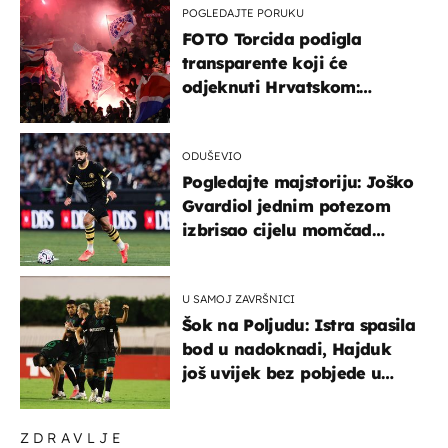
POGLEDAJTE PORUKU
FOTO Torcida podigla
transparente koji će
odjeknuti Hrvatskom:
Prozvali "moralne vertikale"
ODUŠEVIO
Pogledajte majstoriju: Joško
Gvardiol jednim potezom
izbrisao cijelu momčad
Atletica
U SAMOJ ZAVRŠNICI
Šok na Poljudu: Istra spasila
bod u nadoknadi, Hajduk
još uvijek bez pobjede u
HNL-u
ZDRAVLJE