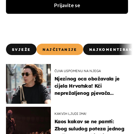
Prijavite se
SVJEŽE
NAJČITANIJE
NAJKOMENTIRAN
ČUVA USPOMENU NA NJEGA
Njezinog oca obožavala je
cijela Hrvatska! Kći
neprežaljenog pjevača
projurila špicom na dva
kotača
KAKVIH LJUDI IMA!
Kaos kakav se ne pamti:
Zbog suludog poteza jednog