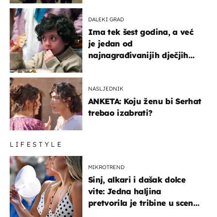
DALEKI GRAD
Ima tek šest godina, a već
je jedan od
najnagrađivanijih dječjih
glumaca
NASLJEDNIK
ANKETA: Koju ženu bi Serhat
trebao izabrati?
LIFESTYLE
MIKROTREND
Sinj, alkari i dašak dolce
vite: Jedna haljina
pretvorila je tribine u scenu
iz talijanskog filma