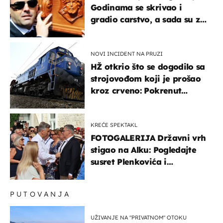
Godinama se skrivao i
gradio carstvo, a sada su za
njegovo izručenje naručili
posebno vozilo
NOVI INCIDENT NA PRUZI
HŽ otkrio što se dogodilo sa
strojovođom koji je prošao
kroz crveno: Pokrenut
inspekcijski nadzor
KREĆE SPEKTAKL
FOTOGALERIJA Državni vrh
stigao na Alku: Pogledajte
susret Plenkovića i
Milanovića
PUTOVANJA
UŽIVANJE NA "PRIVATNOM" OTOKU