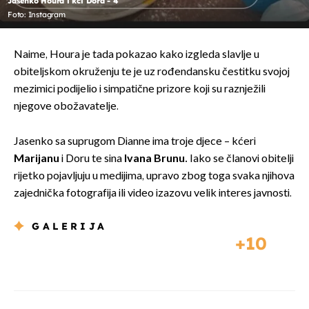
Jasenko Houra i kći Dora - 4
Foto: Instagram
Naime, Houra je tada pokazao kako izgleda slavlje u
obiteljskom okruženju te je uz rođendansku čestitku svojoj
mezimici podijelio i simpatične prizore koji su raznježili
njegove obožavatelje.
Jasenko sa suprugom Dianne ima troje djece – kćeri
Marijanu
i Doru te sina
Ivana Brunu.
Iako se članovi obitelji
rijetko pojavljuju u medijima, upravo zbog toga svaka njihova
zajednička fotografija ili video izazovu velik interes javnosti.
GALERIJA
10