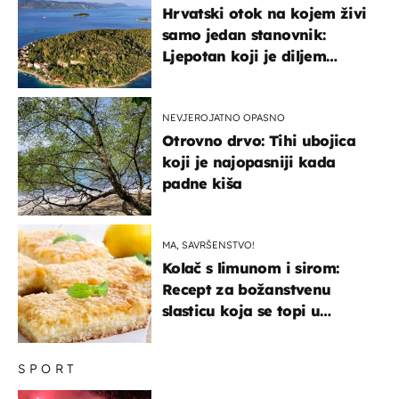
Hrvatski otok na kojem živi
samo jedan stanovnik:
Ljepotan koji je diljem
svijeta poznat po svojem
"bijelom zlatu"
NEVJEROJATNO OPASNO
Otrovno drvo: Tihi ubojica
koji je najopasniji kada
padne kiša
MA, SAVRŠENSTVO!
Kolač s limunom i sirom:
Recept za božanstvenu
slasticu koja se topi u
ustima
SPORT