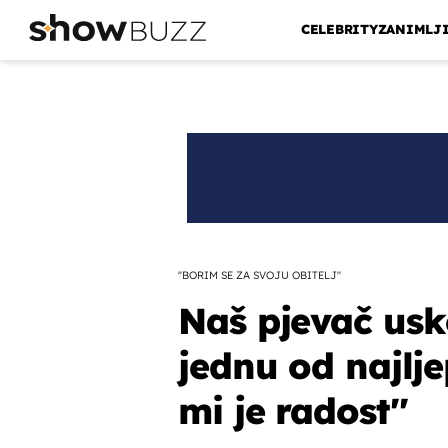
CELEBRITY
ZANIMLJ
''BORIM SE ZA SVOJU OBITELJ''
Naš pjevač usko
jednu od najlje
mi je radost''