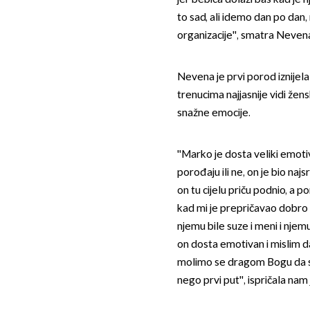
to sad, ali idemo dan po dan,
organizacije'', smatra Neve
Nevena je prvi porod iznijel
trenucima najjasnije vidi ž
snažne emocije.
''Marko je dosta veliki emotiv
porođaju ili ne, on je bio najs
on tu cijelu priču podnio, a po
kad mi je prepričavao dobro 
njemu bile suze i meni i njem
on dosta emotivan i mislim d
molimo se dragom Bogu da s
nego prvi put'', ispričala nam