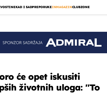
IVOSTI
NEKAD I SAD
PREPORUKE
INMAGAZIN
CLUBZONE
ro će opet iskusiti
pših životnih uloga: ''To