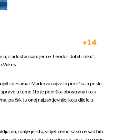
14
icu, i radostan sam jer će Teodor dobiti seku'',
o Vukes.
ojnih pjesama i Markova najveća podrška u poslu,
a upravo u tome što je podrška obostrana i to u
., pa čak i u onoj najzahtjevnijoj koju dijele u
ljučen, i dalje je isto, vidjet ćemo kako će sad biti,
 njemu jek sezone, tako da on je u strahu kako ćemo