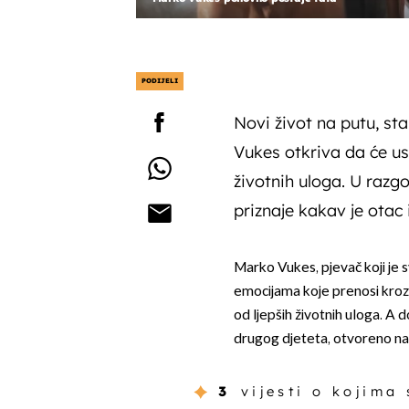
PODIJELI
Novi život na putu, sta
Vukes otkriva da će us
životnih uloga. U raz
priznaje kakav je otac 
Marko Vukes, pjevač koji je s
emocijama koje prenosi kroz 
od ljepših životnih uloga. A 
drugog djeteta, otvoreno nam
3
vijesti o kojima