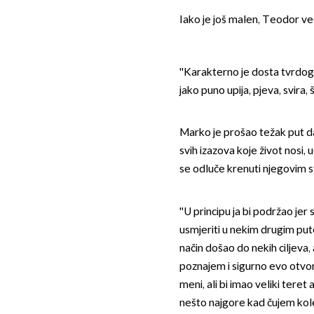
Iako je još malen, Teodor ve
''Karakterno je dosta tvrdog
jako puno upija, pjeva, svira,
Marko je prošao težak put da
svih izazova koje život nosi, 
se odluče krenuti njegovim 
''U principu ja bi podržao j
usmjeriti u nekim drugim put
način došao do nekih ciljeva
poznajem i sigurno evo otvore
meni, ali bi imao veliki teret 
nešto najgore kad čujem koleg