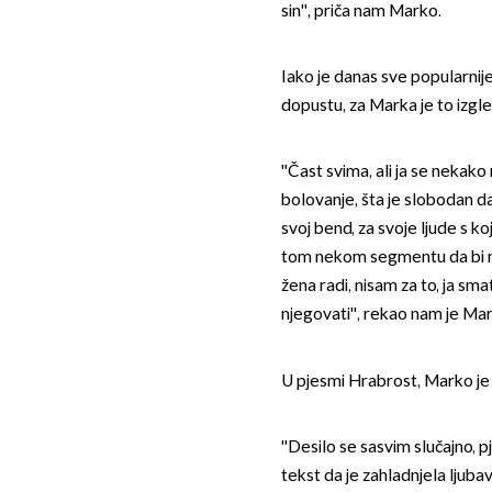
sin'', priča nam Marko.
Iako je danas sve popularnij
dopustu, za Marka je to izgl
''Čast svima, ali ja se nekak
bolovanje, šta je slobodan da
svoj bend, za svoje ljude s k
tom nekom segmentu da bi m
žena radi, nisam za to, ja sma
njegovati'', rekao nam je Ma
U pjesmi Hrabrost, Marko je 
''Desilo se sasvim slučajno, 
tekst da je zahladnjela ljubav