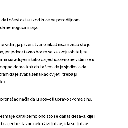
e da i očevi ostaju kod kuće na porodiljnom
eda nemoguća misija.
o ne vidim, ja prvenstveno nikad nisam znao što je
n, jer jednostavno borim se za svoju obitelj, za
ojima surađujem i tako da jednosavno ne vidim se u
ogao doma, kak da kažem, da ja sjedim, a da
tram da je svaka žena kao cvijet i treba ju
rko.
pronašao način da ju posveti upravo svome sinu.
pjesma je karakterno ono što se danas dešava, cijeli
 i da jednostavno neka živi ljubav, i da se ljubav