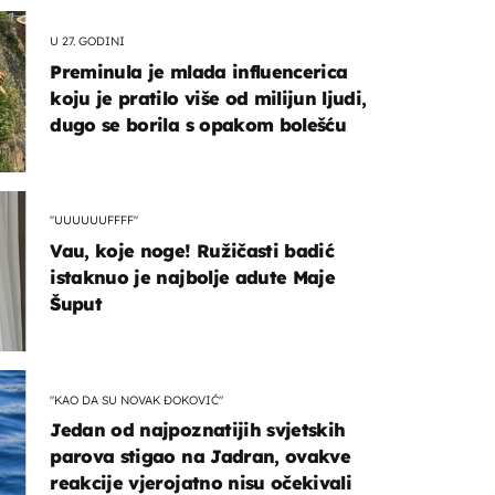
U 27. GODINI
Preminula je mlada influencerica
koju je pratilo više od milijun ljudi,
dugo se borila s opakom bolešću
"UUUUUUFFFF"
Vau, koje noge! Ružičasti badić
istaknuo je najbolje adute Maje
Šuput
"KAO DA SU NOVAK ĐOKOVIĆ"
Jedan od najpoznatijih svjetskih
parova stigao na Jadran, ovakve
reakcije vjerojatno nisu očekivali