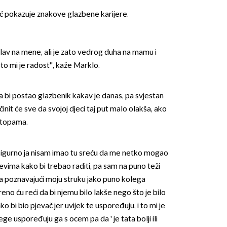
ć pokazuje znakove glazbene karijere.
lav na mene, ali je zato vedrog duha na mamu i
 što mi je radost'', kaže Marklo.
 bi postao glazbenik kakav je danas, pa svjestan
učinit će sve da svojoj djeci taj put malo olakša, ako
stopama.
er sigurno ja nisam imao tu sreću da me netko mogao
evima kako bi trebao raditi, pa sam na puno teži
, a poznavajući moju struku jako puno kolega
no ću reći da bi njemu bilo lakše nego što je bilo
ako bi bio pjevač jer uvijek te uspoređuju, i to mi je
e uspoređuju ga s ocem pa da ' je tata bolji ili