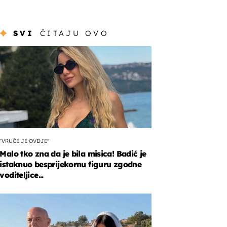
SVI
ČITAJU OVO
"VRUĆE JE OVDJE"
Malo tko zna da je bila misica! Badić je
istaknuo besprijekornu figuru zgodne
voditeljice...