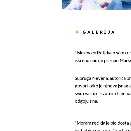
GALERIJA
''Iskreno priželjkivao sam cur
iskreno nam je priznao Mark
Supruga Nevena, autorica br
govori kako je njihova jsnag
svim važnim životnim trenucima
odgoju sina.
''Moram reći da je bio dosta uk
jer bebica dolazi baš kad je