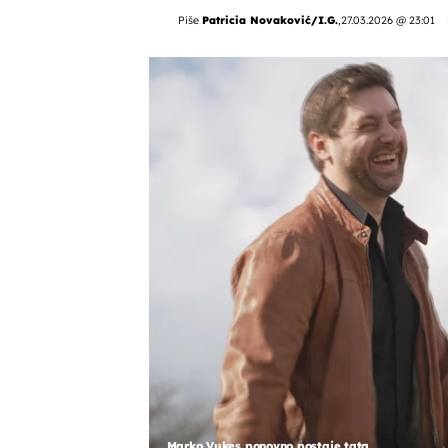
Piše
Patricia Novaković/I.G.
,
27.03.2026 @ 23:01
Marko Vukes ponovno postaje tata