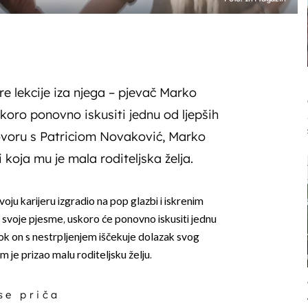
re lekcije iza njega – pjevač Marko
koro ponovno iskusiti jednu od ljepših
govoru s Patriciom Novaković, Marko
i koja mu je mala roditeljska želja.
voju karijeru izgradio na pop glazbi i iskrenim
svoje pjesme, uskoro će ponovno iskusiti jednu
dok on s nestrpljenjem iščekuje dolazak svog
 je prizao malu roditeljsku želju.
 se priča