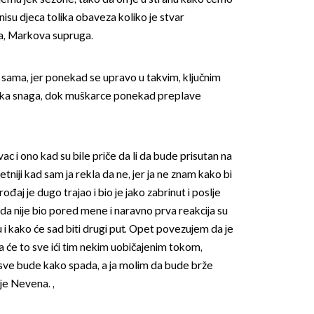
 nisu djeca tolika obaveza koliko je stvar
na, Markova supruga.
a sama, jer ponekad se upravo u takvim, ključnim
enska snaga, dok muškarce ponekad preplave
OMOGUĆI OBAVIJESTI
ac i ono kad su bile priče da li da bude prisutan na
retniji kad sam ja rekla da ne, jer ja ne znam kako bi
rođaj je dugo trajao i bio je jako zabrinut i poslje
da nije bio pored mene i naravno prva reakcija su
u i kako će sad biti drugi put. Opet povezujem da je
a će to sve ići tim nekim uobičajenim tokom,
ve bude kako spada, a ja molim da bude brže
 je Nevena. ,