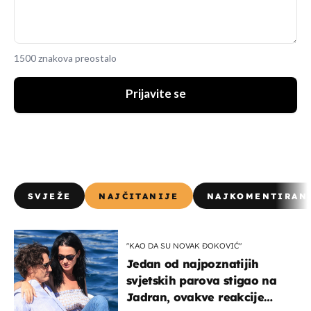
1500 znakova preostalo
Prijavite se
SVJEŽE
NAJČITANIJE
NAJKOMENTIRAN
"KAO DA SU NOVAK ĐOKOVIĆ"
Jedan od najpoznatijih
svjetskih parova stigao na
Jadran, ovakve reakcije