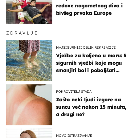
redove nogometnog diva i
bivšeg prvaka Europe
ZDRAVLJE
NAJSIGURNIJI OBLIK REKREACIJE
Vježbe za koljeno u moru: 5
sigurnih vježbi koje mogu
smanjiti bol i poboljšati
pokretljivost
POKROVITELJ STADA
Zašto neki ljudi izgore na
suncu već nakon 15 minuta,
a drugi ne?
NOVO ISTRAŽIVANJE