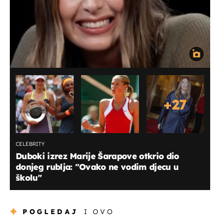
+
27
CELEBRITY
Duboki izrez Marije Šarapove otkrio dio
donjeg rublja: "Ovako ne vodim djecu u
školu"
POGLEDAJ
I OVO