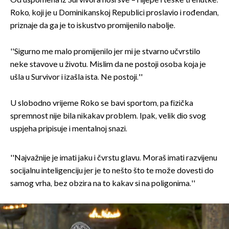
Od uspomena iz Survivora nosi sve – i lijepe i teške trenutke.
Roko, koji je u Dominikanskoj Republici proslavio i rođendan,
priznaje da ga je to iskustvo promijenilo nabolje.
''Sigurno me malo promijenilo jer mi je stvarno učvrstilo
neke stavove u životu. Mislim da ne postoji osoba koja je
ušla u Survivor i izašla ista. Ne postoji.''
U slobodno vrijeme Roko se bavi sportom, pa fizička
spremnost nije bila nikakav problem. Ipak, velik dio svog
uspjeha pripisuje i mentalnoj snazi.
''Najvažnije je imati jaku i čvrstu glavu. Moraš imati razvijenu
socijalnu inteligenciju jer je to nešto što te može dovesti do
samog vrha, bez obzira na to kakav si na poligonima.''