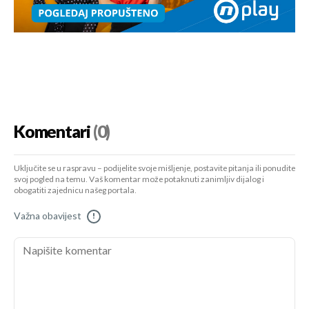
Komentari
(0)
Uključite se u raspravu – podijelite svoje mišljenje, postavite pitanja ili ponudite
svoj pogled na temu. Vaš komentar može potaknuti zanimljiv dijalog i
obogatiti zajednicu našeg portala.
Važna obavijest
!