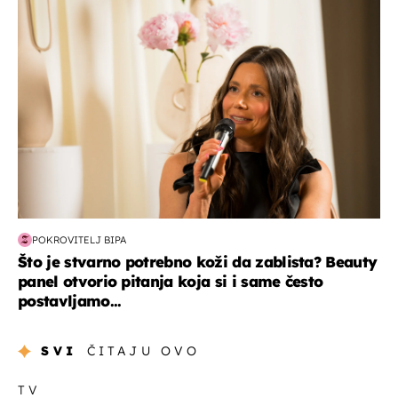
moda & ljepota
POKROVITELJ BIPA
Što je stvarno potrebno koži da zablista? Beauty
panel otvorio pitanja koja si i same često
postavljamo...
SVI
ČITAJU OVO
TV