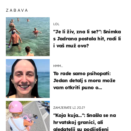
ZABAVA
LOL
"Je li živ, zna li se?": Snimka
s Jadrana postala hit, radi li
i vaš muž ovo?
HMM…
To rade samo psihopati:
Jedan detalj s mora može
vam otkriti puno o
prijateljima
ZAMJERATE LI JOJ?
"Koja kuja…": Snašla se na
hrvatskoj granici, ali
gledatelji su podijeljeni