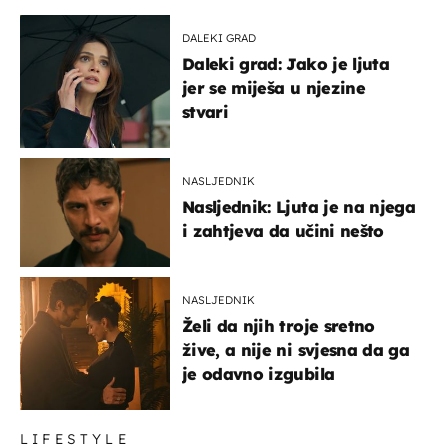
DALEKI GRAD
Daleki grad: Jako je ljuta
jer se miješa u njezine
stvari
NASLJEDNIK
Nasljednik: Ljuta je na njega
i zahtjeva da učini nešto
NASLJEDNIK
Želi da njih troje sretno
žive, a nije ni svjesna da ga
je odavno izgubila
LIFESTYLE