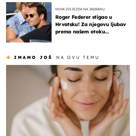
NOVA ZVIJEZDA NA JADRANU
Roger Federer stigao u
Hrvatsku! Za njegovu ljubav
prema našem otoku
zaslužan je jedan poznati
Hrvat
IMAMO JOŠ
NA OVU TEMU
moda & ljepota