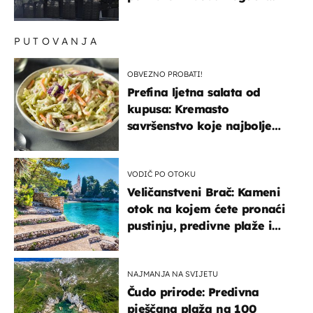
kopneni upad u članicu
NATO-a
PUTOVANJA
OBVEZNO PROBATI!
Prefina ljetna salata od
kupusa: Kremasto
savršenstvo koje najbolje
paše uz pečeno meso
VODIČ PO OTOKU
Veličanstveni Brač: Kameni
otok na kojem ćete pronaći
pustinju, predivne plaže i
uzbudljivu hranu
NAJMANJA NA SVIJETU
Čudo prirode: Predivna
pješčana plaža na 100