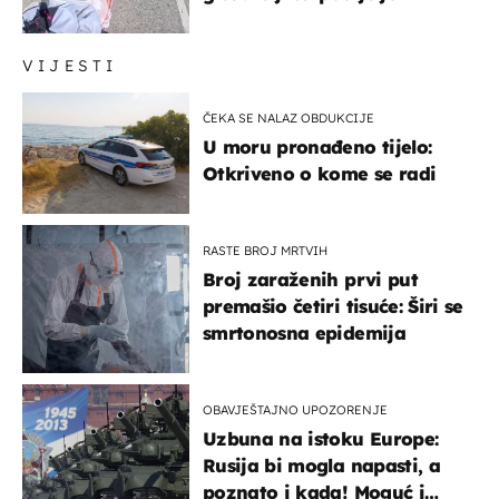
VIJESTI
ČEKA SE NALAZ OBDUKCIJE
U moru pronađeno tijelo:
Otkriveno o kome se radi
RASTE BROJ MRTVIH
Broj zaraženih prvi put
premašio četiri tisuće: Širi se
smrtonosna epidemija
OBAVJEŠTAJNO UPOZORENJE
Uzbuna na istoku Europe:
Rusija bi mogla napasti, a
poznato i kada! Moguć i