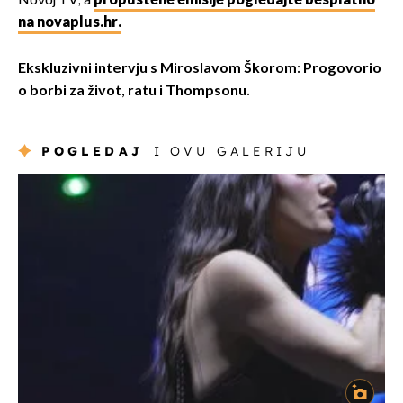
Novoj TV, a
propuštene emisije pogledajte besplatno
na novaplus.hr.
Ekskluzivni intervju s Miroslavom Škorom: Progovorio
o borbi za život, ratu i Thompsonu.
POGLEDAJ
I OVU GALERIJU