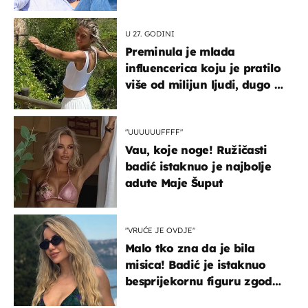
vjerojatno nisu očekivali
U 27. GODINI
Preminula je mlada
influencerica koju je pratilo
više od milijun ljudi, dugo se
borila s opakom bolešću
"UUUUUUFFFF"
Vau, koje noge! Ružičasti
badić istaknuo je najbolje
adute Maje Šuput
"VRUĆE JE OVDJE"
Malo tko zna da je bila
misica! Badić je istaknuo
besprijekornu figuru zgodne
voditeljice