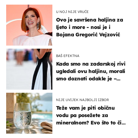
U NOJ NIJE VRUĆE
Ovo je savršena haljina za
ljeto i more - nosi je i
Bojana Gregorić Vejzović
BAŠ EFEKTNA
Kada smo na zadarskoj rivi
ugledali ovu haljinu, morali
smo doznati odakle je –
košta samo 18 eura
NIJE UVIJEK NAJBOLJI IZBOR
Teže vam je piti običnu
vodu pa posežete za
mineralnom? Evo što to čini
organizmu