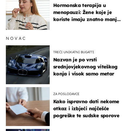
Hormonska terapija u
menopauzi: Žene koje je
koriste imaju znatno manji
rizik od ovoga
NOVAC
TREĆI UNIKATNI BUGATTI
Nazvan je po vrsti
srednjovjekovnog viteškog
konja i visok samo metar
ZA POSLODAVCE
Kako ispravno dati nekome
otkaz i izbjeći najčešće
pogreške te sudske sporove