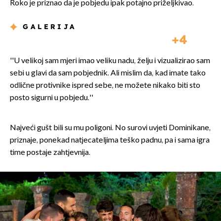
Roko je priznao da je pobjedu ipak potajno priželjkivao.
GALERIJA
4
''U velikoj sam mjeri imao veliku nadu, želju i vizualizirao sam
sebi u glavi da sam pobjednik. Ali mislim da, kad imate tako
odlične protivnike ispred sebe, ne možete nikako biti sto
posto sigurni u pobjedu.''
Najveći gušt bili su mu poligoni. No surovi uvjeti Dominikane,
priznaje, ponekad natjecateljima teško padnu, pa i sama igra
time postaje zahtjevnija.