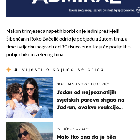
Nakon tri mjeseca napetih borbi on je jedini preživjeli!
Šibenčanin Roko Bačelić odnio je pobjedu u žutom timu, a
time i vrijednu nagradu od 30 tisuća eura, koju će podijeliti s
pobjednikom zelenog tima.
3
vijesti o kojima se priča
"KAO DA SU NOVAK ĐOKOVIĆ"
Jedan od najpoznatijih
svjetskih parova stigao na
Jadran, ovakve reakcije
vjerojatno nisu očekivali
"VRUĆE JE OVDJE"
Malo tko zna da je bila