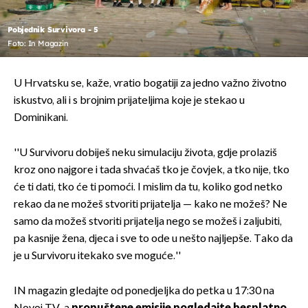
Pobjednik Survivora - 5
Foto: In Magazin
U Hrvatsku se, kaže, vratio bogatiji za jedno važno životno
iskustvo, ali i s brojnim prijateljima koje je stekao u
Dominikani.
''U Survivoru dobiješ neku simulaciju života, gdje prolaziš
kroz ono najgore i tada shvaćaš tko je čovjek, a tko nije, tko
će ti dati, tko će ti pomoći. I mislim da tu, koliko god netko
rekao da ne možeš stvoriti prijatelja — kako ne možeš? Ne
samo da možeš stvoriti prijatelja nego se možeš i zaljubiti,
pa kasnije žena, djeca i sve to ode u nešto najljepše. Tako da
je u Survivoru itekako sve moguće.''
IN magazin gledajte od ponedjeljka do petka u 17:30 na