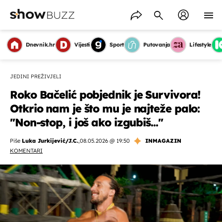
Dnevnik.hr
Vijesti
Sport
Putovanja
Lifestyle
JEDINI PREŽIVJELI
Roko Bačelić pobjednik je Survivora!
Otkrio nam je što mu je najteže palo:
''Non-stop, i još ako izgubiš...''
Piše
Luka Jurkijević/J.C.
,
08.05.2026 @ 19:50
INMAGAZIN
KOMENTARI
OMOGUĆI OBAVIJESTI