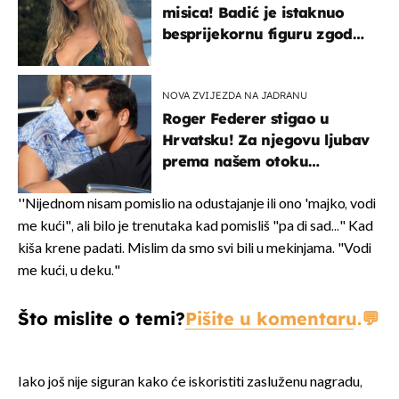
misica! Badić je istaknuo
besprijekornu figuru zgodne
voditeljice
NOVA ZVIJEZDA NA JADRANU
Roger Federer stigao u
Hrvatsku! Za njegovu ljubav
prema našem otoku
zaslužan je jedan poznati
Hrvat
''Nijednom nisam pomislio na odustajanje ili ono 'majko, vodi
me kući", ali bilo je trenutaka kad pomisliš "pa di sad..." Kad
kiša krene padati. Mislim da smo svi bili u mekinjama. "Vodi
me kući, u deku."
Što mislite o temi?
Pišite u komentaru.
Iako još nije siguran kako će iskoristiti zasluženu nagradu,