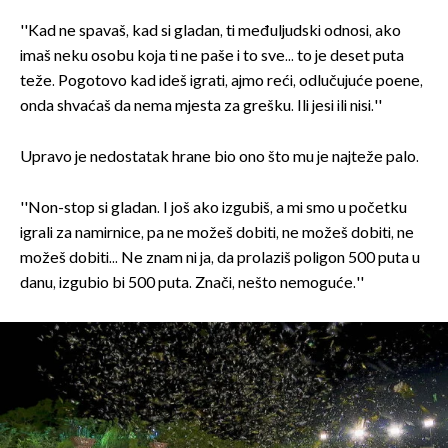
''Kad ne spavaš, kad si gladan, ti međuljudski odnosi, ako
imaš neku osobu koja ti ne paše i to sve... to je deset puta
teže. Pogotovo kad ideš igrati, ajmo reći, odlučujuće poene,
onda shvaćaš da nema mjesta za grešku. Ili jesi ili nisi.''
Upravo je nedostatak hrane bio ono što mu je najteže palo.
''Non-stop si gladan. I još ako izgubiš, a mi smo u početku
igrali za namirnice, pa ne možeš dobiti, ne možeš dobiti, ne
možeš dobiti... Ne znam ni ja, da prolaziš poligon 500 puta u
danu, izgubio bi 500 puta. Znači, nešto nemoguće.''