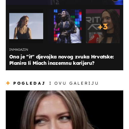
+
3
INMAGAZIN
Ona je "it" djevojka novog zvuka Hrvatske:
Planira li Miach inozemnu karijeru?
POGLEDAJ
I OVU GALERIJU