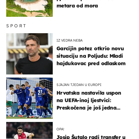
metara od mora
SPORT
IZ VEDRA NEBA
Garcijin potez otkrio novu
situaciju na Poljudu: Mladi
hajdukovac pred odlaskom
SJAJAN TJEDAN U EUROPI
Hrvatska nastavila uspon
na UEFA-inoj ljestvici:
Preskočena je još jedna
država
OPA!
Josip Šutalo radi transfer u