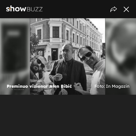
Preminuo vizionar Alen Bibić
Foto: In Magazin