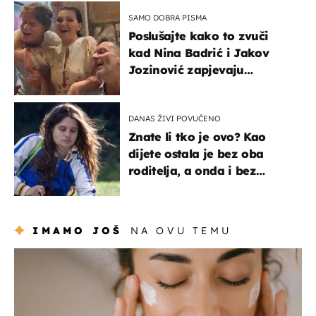
SAMO DOBRA PISMA
Poslušajte kako to zvuči
kad Nina Badrić i Jakov
Jozinović zapjevaju
Oliverov hit!
DANAS ŽIVI POVUČENO
Znate li tko je ovo? Kao
dijete ostala je bez oba
roditelja, a onda i bez
milijuna koje je trebala
naslijediti
IMAMO JOŠ
NA OVU TEMU
moda & ljepota