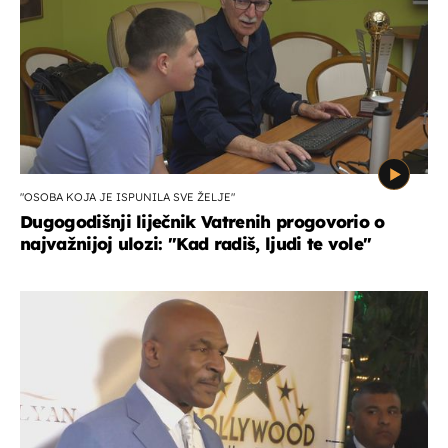
"OSOBA KOJA JE ISPUNILA SVE ŽELJE"
Dugogodišnji liječnik Vatrenih progovorio o
najvažnijoj ulozi: "Kad radiš, ljudi te vole"