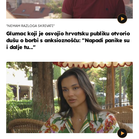
"NEMAM RAZLOGA SKRIVATI"
Glumac koji je osvojio hrvatsku publiku otvorio
dušu o borbi s anksioznošću: "Napadi panike su
i dalje tu..."