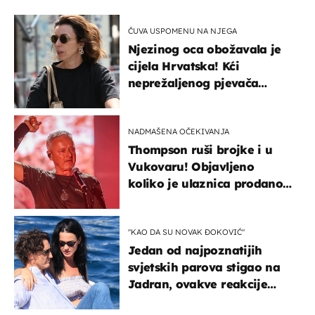
ČUVA USPOMENU NA NJEGA
Njezinog oca obožavala je
cijela Hrvatska! Kći
neprežaljenog pjevača
projurila špicom na dva
kotača
NADMAŠENA OČEKIVANJA
Thompson ruši brojke i u
Vukovaru! Objavljeno
koliko je ulaznica prodano
u kratkom vremenu
"KAO DA SU NOVAK ĐOKOVIĆ"
Jedan od najpoznatijih
svjetskih parova stigao na
Jadran, ovakve reakcije
vjerojatno nisu očekivali