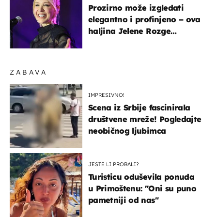
Prozirno može izgledati
elegantno i profinjeno – ova
haljina Jelene Rozge
najbolji je dokaz
ZABAVA
IMPRESIVNO!
Scena iz Srbije fascinirala
društvene mreže! Pogledajte
neobičnog ljubimca
JESTE LI PROBALI?
Turisticu oduševila ponuda
u Primoštenu: "Oni su puno
pametniji od nas"