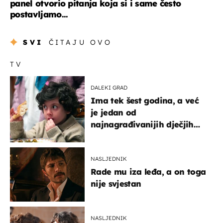
panel otvorio pitanja koja si i same često
postavljamo...
SVI
ČITAJU OVO
TV
DALEKI GRAD
Ima tek šest godina, a već
je jedan od
najnagrađivanijih dječjih
glumaca
NASLJEDNIK
Rade mu iza leđa, a on toga
nije svjestan
NASLJEDNIK