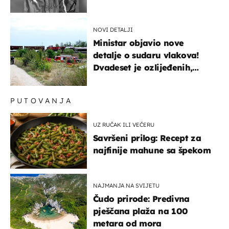
NOVI DETALJI
Ministar objavio nove
detalje o sudaru vlakova!
Dvadeset je ozlijeđenih,
mlađa žena na intenzivnoj
PUTOVANJA
UZ RUČAK ILI VEČERU
Savršeni prilog: Recept za
najfinije mahune sa špekom
NAJMANJA NA SVIJETU
Čudo prirode: Predivna
pješčana plaža na 100
metara od mora