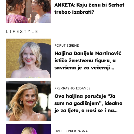
ANKETA: Koju ženu bi Serhat
trebao izabrati?
LIFESTYLE
POPUT SIRENE
Haljina Danijele Martinović
ističe ženstvenu figuru, a
savršena je za večernji
izlazak na moru
PREKRASNO IZDANJE
Ova haljina poručuje “Ja
sam na godišnjem”, idealna
je za ljeto, a nosi se i na
zagrebačkoj špici
UVIJEK PREKRASNA