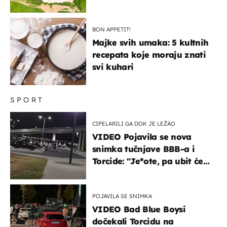
BON APPETIT!
Majke svih umaka: 5 kultnih
recepata koje moraju znati
svi kuhari
SPORT
CIPELARILI GA DOK JE LEŽAO
VIDEO Pojavila se nova
snimka tučnjave BBB-a i
Torcide: "Je*ote, pa ubit će
ga!"
POJAVILA SE SNIMKA
VIDEO Bad Blue Boysi
dočekali Torcidu na