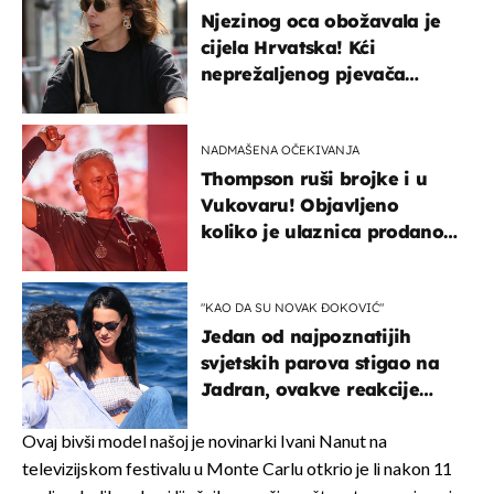
Njezinog oca obožavala je
cijela Hrvatska! Kći
neprežaljenog pjevača
projurila špicom na dva
kotača
NADMAŠENA OČEKIVANJA
Thompson ruši brojke i u
Vukovaru! Objavljeno
koliko je ulaznica prodano
u kratkom vremenu
"KAO DA SU NOVAK ĐOKOVIĆ"
Jedan od najpoznatijih
svjetskih parova stigao na
Jadran, ovakve reakcije
vjerojatno nisu očekivali
Ovaj bivši model našoj je novinarki Ivani Nanut na
televizijskom festivalu u Monte Carlu otkrio je li nakon 11