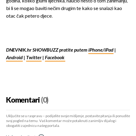
godina, koliko glumi liječnika, naučio nešto o tom zanimanju,
bi li se mogao baviti nečim drugim te kako se snalazi kao
otac čak petero djece.
DNEVNIK.hr SHOWBUZZ pratite putem
iPhone/iPad
|
Android
|
Twitter
|
Facebook
Komentari
(0)
Uključite se u raspravu – podijelite svoje mišljenje, postavite pitanja ili ponudite
svoj pogled na temu. Vaš komentar može potaknuti zanimljiv dijalog i
obogatiti zajednicu našeg portala.