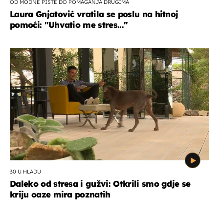
OD MODNE PISTE DO POMAGANJA DRUGIMA
Laura Gnjatović vratila se poslu na hitnoj
pomoći: "Uhvatio me stres..."
30 U HLADU
Daleko od stresa i gužvi: Otkrili smo gdje se
kriju oaze mira poznatih