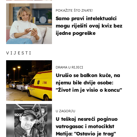
POKAŽITE ŠTO ZNATE!
Samo pravi intelektualci
mogu riješiti ovaj kviz bez
ijedne pogreške
VIJESTI
DRAMA U RIJECI
Urušio se balkon kuće, na
njemu bile dvije osobe:
"Život im je visio o koncu"
U ZAGORJU
U teškoj nesreći poginuo
vatrogasac i motociklst
Matija: "Ostavio je trag"