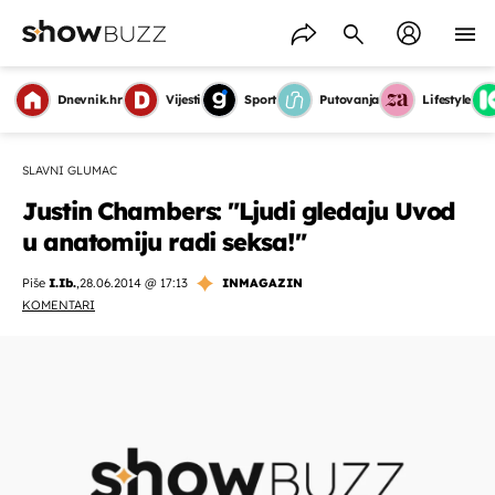
Dnevnik.hr
Vijesti
Sport
Putovanja
Lifestyle
SLAVNI GLUMAC
Justin Chambers: "Ljudi gledaju Uvod
u anatomiju radi seksa!"
Piše
I.Ib.
,
28.06.2014 @ 17:13
INMAGAZIN
KOMENTARI
OMOGUĆI OBAVIJESTI