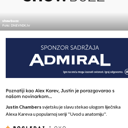
showbuzz
Foto: DNEVNIK.hr
Poznatiji kao Alex Karev, Justin je porazgovarao s
našom novinarkom...
Justin Chambers
svjetsku je slavu stekao ulogom liječnika
Alexa Kareva u popularnoj seriji ''Uvod u anatomiju''.
POGLEDAJ
I OVO