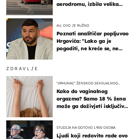
aerodromu, izbila velika
masovna tučnjava
AU, OVO JE RUŽNO
Poznati analitičar popljuvao
Hrgovića: "Lako ga je
pogoditi, ne kreće se, ne
koristi noge..."
ZDRAVLJE
"VRHUNAC" ŽENSKOG SEKSUALNOG
ISKUSTVA
Kako do vaginalnog
orgazma? Samo 18 % žena
može ga doživjeti isključivo
na ovaj način
STUDIJA NA GOTOVO 1.900 OSOBA
Ljudi koji redovito rade ovo