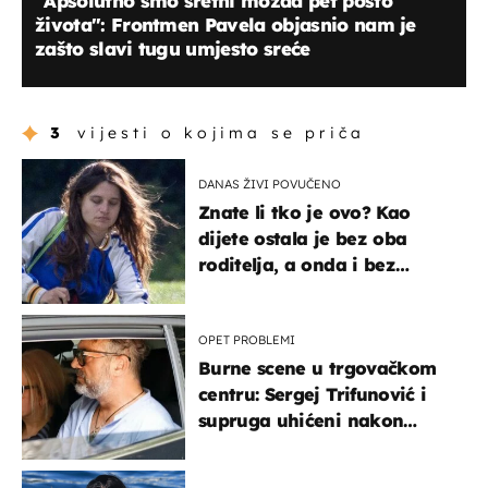
"Apsolutno smo sretni možda pet posto
života": Frontmen Pavela objasnio nam je
zašto slavi tugu umjesto sreće
3
vijesti o kojima se priča
DANAS ŽIVI POVUČENO
Znate li tko je ovo? Kao
dijete ostala je bez oba
roditelja, a onda i bez
milijuna koje je trebala
naslijediti
OPET PROBLEMI
Burne scene u trgovačkom
centru: Sergej Trifunović i
supruga uhićeni nakon
svađe!