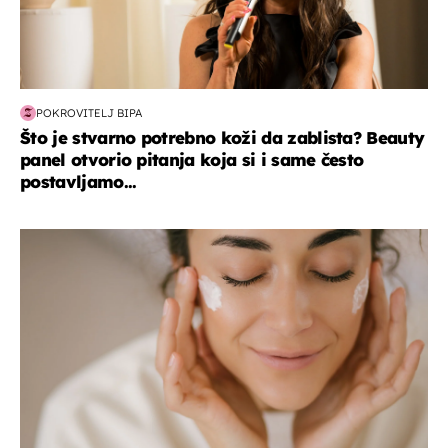
POKROVITELJ BIPA
Što je stvarno potrebno koži da zablista? Beauty
panel otvorio pitanja koja si i same često
postavljamo...
moda & ljepota