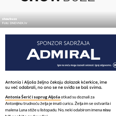
showbuzz
Foto: DNEVNIK.hr
Antonia i Aljoša željno čekaju dolazak kćerkice, ime
su već odabrali, no ono se ne sviđa se baš svima.
Antonia Šerić i suprug Aljoša
otkad su doznali za
Antonijinu trudnoću želja je imati curicu. Želja im se ostvarila i
malena Luna stiže u listopadu. No, neki odabirom imena
nisu