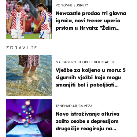
PONOVNI SUSRET?
Newcastle prodao tri glavna
igrača, novi trener uperio
prstom u Hrvata: "Želim
njega!"
ZDRAVLJE
NAJSIGURNIJI OBLIK REKREACIJE
Vježbe za koljeno u moru: 5
sigurnih vježbi koje mogu
smanjiti bol i poboljšati
pokretljivost
IZNENAĐUJUĆA VEZA
Novo istraživanje otkriva
zašto osobe s depresijom
drugačije reagiraju na
lajkove