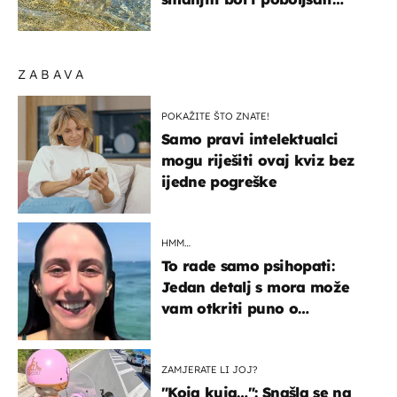
pokretljivost
ZABAVA
POKAŽITE ŠTO ZNATE!
Samo pravi intelektualci
mogu riješiti ovaj kviz bez
ijedne pogreške
HMM…
To rade samo psihopati:
Jedan detalj s mora može
vam otkriti puno o
prijateljima
ZAMJERATE LI JOJ?
"Koja kuja…": Snašla se na