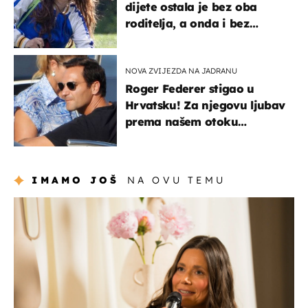
dijete ostala je bez oba
roditelja, a onda i bez
milijuna koje je trebala
naslijediti
NOVA ZVIJEZDA NA JADRANU
Roger Federer stigao u
Hrvatsku! Za njegovu ljubav
prema našem otoku
zaslužan je jedan poznati
Hrvat
IMAMO JOŠ
NA OVU TEMU
moda & ljepota