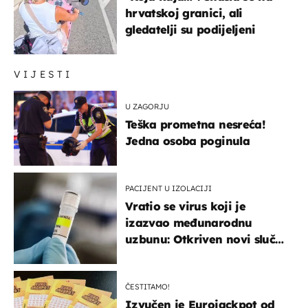
hrvatskoj granici, ali
gledatelji su podijeljeni
VIJESTI
U ZAGORJU
Teška prometna nesreća!
Jedna osoba poginula
PACIJENT U IZOLACIJI
Vratio se virus koji je
izazvao međunarodnu
uzbunu: Otkriven novi slučaj
u Europi
ČESTITAMO!
Izvučen je Eurojackpot od