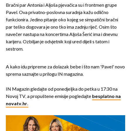
Bračni par Antonia i Aljoša pjevačica su i frontmen grupe
Pavel. Ova privatno-poslovna suradnja kažu odlično
funkcionira. Jedino pitanje oko kojeg se simpatični bračni
par teško dogovara je ono tko ima zadnju riječ. Osim što
navečer nastupa na koncertima Aljoša Šerić ima i dnevnu
karijeru. Ozbiljan je odvjetnik koji ured dijeli s tatom i
sestrom.
A kako idu pripreme za dolazak bebe i što nam 'Pavel' novo
sprema saznajte u prilogu IN magazina.
IN Magazin gledajte od ponedjeljka do petka u 17:30 na
Novoj TV, a propuštene emisije pogledajte
besplatno na
novatv.hr.