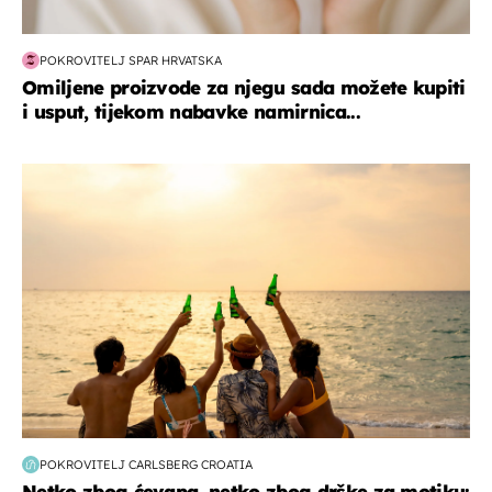
POKROVITELJ SPAR HRVATSKA
Omiljene proizvode za njegu sada možete kupiti
i usput, tijekom nabavke namirnica...
zanimljivosti
POKROVITELJ CARLSBERG CROATIA
Netko zbog ćevapa, netko zbog drške za motiku: