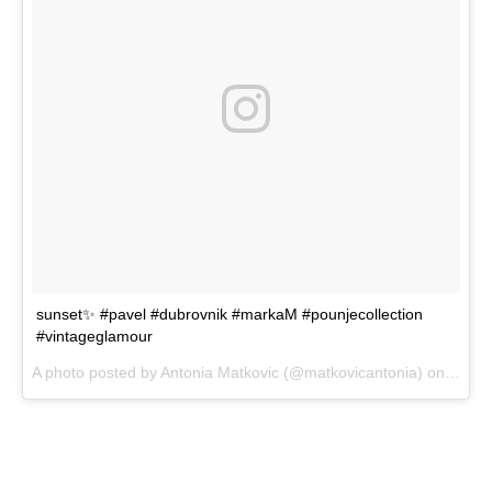
sunset✨ #pavel #dubrovnik #markaM #pounjecollection
#vintageglamour
A photo posted by Antonia Matkovic (@matkovicantonia) on
Aug 6