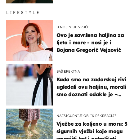
LIFESTYLE
U NOJ NIJE VRUĆE
Ovo je savršena haljina za
ljeto i more - nosi je i
Bojana Gregorić Vejzović
BAŠ EFEKTNA
Kada smo na zadarskoj rivi
ugledali ovu haljinu, morali
smo doznati odakle je –
košta samo 18 eura
NAJSIGURNIJI OBLIK REKREACIJE
Vježbe za koljeno u moru: 5
sigurnih vježbi koje mogu
smanjiti bol i poboljšati