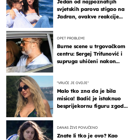
Jedan od najpoznatijih
svjetskih parova stigao na
Jadran, ovakve reakcije
vjerojatno nisu očekivali
OPET PROBLEMI
Burne scene u trgovačkom
centru: Sergej Trifunović i
supruga uhićeni nakon
svađe!
"VRUĆE JE OVDJE"
Malo tko zna da je bila
misica! Badić je istaknuo
besprijekornu figuru zgodne
voditeljice
DANAS ŽIVI POVUČENO
Znate li tko je ovo? Kao