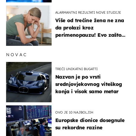
ALARMANTNI REZULTATI NOVE STUDIJE
Više od trećine žena ne zna
da prolazi kroz
perimenopauzu! Evo zašto
su simptomi toliko
zbunjujući
NOVAC
TREĆI UNIKATNI BUGATTI
Nazvan je po vrsti
srednjovjekovnog viteškog
konja i visok samo metar
OVO JE 10 NAJBOLJIH
Europske dionice dosegnule
su rekordne razine