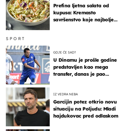
Prefina ljetna salata od
kupusa: Kremasto
savršenstvo koje najbolje
paše uz pečeno meso
SPORT
GDJE ĆE SAD?
U Dinamu je prošle godine
predstavljen kao mega
transfer, danas je pao
najniže u karijeri
IZ VEDRA NEBA
Garcijin potez otkrio novu
situaciju na Poljudu: Mladi
hajdukovac pred odlaskom