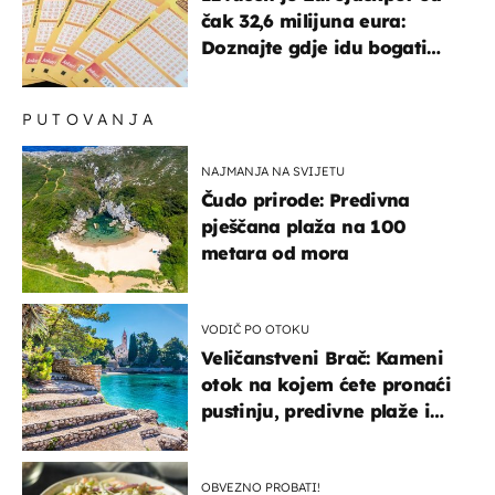
čak 32,6 milijuna eura:
Doznajte gdje idu bogati
dobitci u Hrvatskoj
PUTOVANJA
NAJMANJA NA SVIJETU
Čudo prirode: Predivna
pješčana plaža na 100
metara od mora
VODIČ PO OTOKU
Veličanstveni Brač: Kameni
otok na kojem ćete pronaći
pustinju, predivne plaže i
uzbudljivu hranu
OBVEZNO PROBATI!