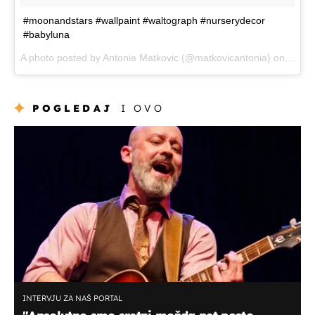
#moonandstars #wallpaint #waltograph #nurserydecor
#babyluna
A photo posted by Antonia Matkovic (@matkovicantonia) on
Jul 3
POGLEDAJ
I OVO
INTERVJU ZA NAŠ PORTAL