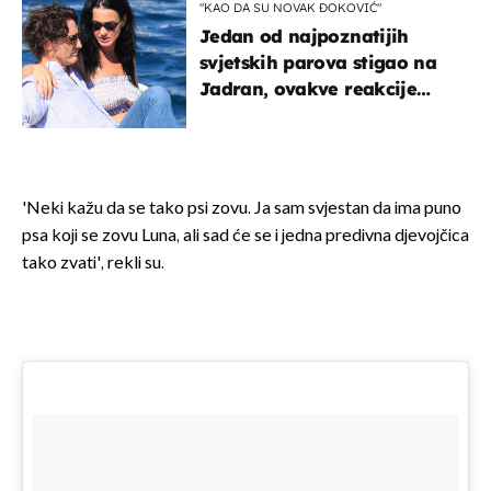
"KAO DA SU NOVAK ĐOKOVIĆ"
Jedan od najpoznatijih
svjetskih parova stigao na
Jadran, ovakve reakcije
vjerojatno nisu očekivali
'Neki kažu da se tako psi zovu. Ja sam svjestan da ima puno
psa koji se zovu Luna, ali sad će se i jedna predivna djevojčica
tako zvati', rekli su.