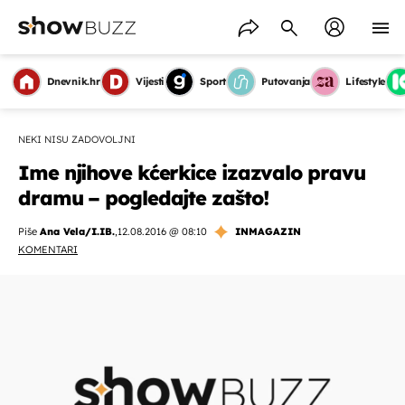
Dnevnik.hr
Vijesti
Sport
Putovanja
Lifestyle
NEKI NISU ZADOVOLJNI
Ime njihove kćerkice izazvalo pravu
dramu – pogledajte zašto!
Piše
Ana Vela/I.IB.
,
12.08.2016 @ 08:10
INMAGAZIN
KOMENTARI
OMOGUĆI OBAVIJESTI