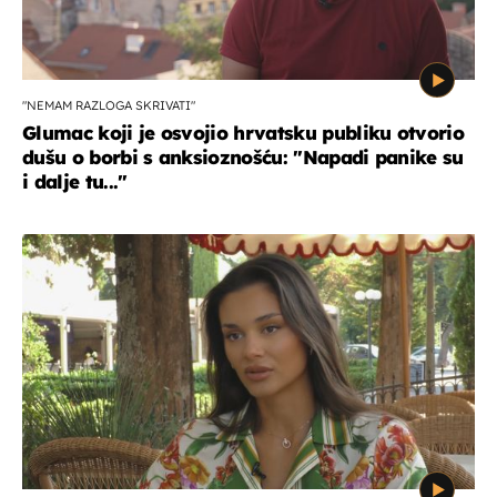
"NEMAM RAZLOGA SKRIVATI"
Glumac koji je osvojio hrvatsku publiku otvorio
dušu o borbi s anksioznošću: "Napadi panike su
i dalje tu..."