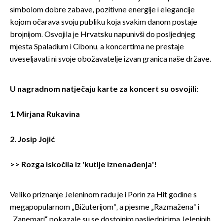
simbolom dobre zabave, pozitivne energije i elegancije
kojom očarava svoju publiku koja svakim danom postaje
brojnijom. Osvojila je Hrvatsku napunivši do posljednjeg
mjesta Spaladium i Cibonu, a koncertima ne prestaje
uveseljavati ni svoje obožavatelje izvan granica naše države.
U nagradnom natječaju karte za koncert su osvojili:
1. Mirjana Rukavina
2. Josip Jojić
>>
Rozga iskočila iz 'kutije iznenađenja'!
Veliko priznanje Jeleninom radu je i Porin za Hit godine s
megapopularnom „Bižuterijom“, a pjesme „Razmažena“ i
„Zanemari“ pokazale su se dostojnim nasljednicima Jeleninih