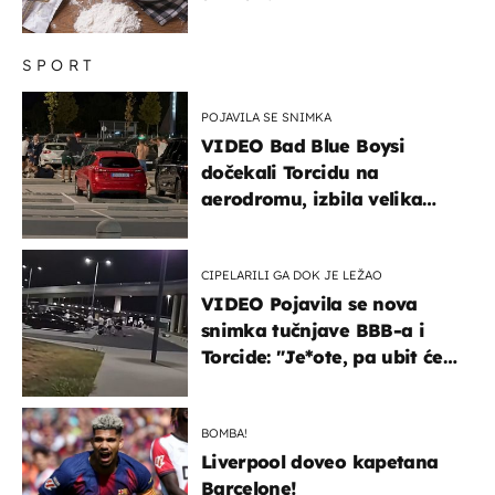
SPORT
POJAVILA SE SNIMKA
VIDEO Bad Blue Boysi
dočekali Torcidu na
aerodromu, izbila velika
masovna tučnjava
CIPELARILI GA DOK JE LEŽAO
VIDEO Pojavila se nova
snimka tučnjave BBB-a i
Torcide: "Je*ote, pa ubit će
ga!"
BOMBA!
Liverpool doveo kapetana
Barcelone!