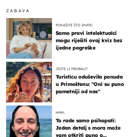
ZABAVA
POKAŽITE ŠTO ZNATE!
Samo pravi intelektualci
mogu riješiti ovaj kviz bez
ijedne pogreške
JESTE LI PROBALI?
Turisticu oduševila ponuda
u Primoštenu: "Oni su puno
pametniji od nas"
HMM…
To rade samo psihopati:
Jedan detalj s mora može
vam otkriti puno o