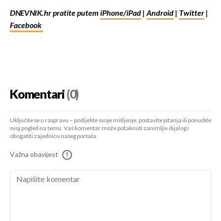
DNEVNIK.hr pratite putem
iPhone/iPad
|
Android
|
Twitter
|
Facebook
Komentari
(0)
Uključite se u raspravu – podijelite svoje mišljenje, postavite pitanja ili ponudite
svoj pogled na temu. Vaš komentar može potaknuti zanimljiv dijalog i
obogatiti zajednicu našeg portala.
Važna obavijest
!