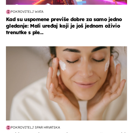
POKROVITELJ WATA
Kad su uspomene previše dobre za samo jedno
gledanje: Mali uređaj koji je još jednom oživio
trenutke s ple...
moda & ljepota
POKROVITELJ SPAR HRVATSKA