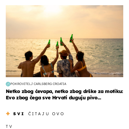
zanimljivosti
POKROVITELJ CARLSBERG CROATIA
Netko zbog ćevapa, netko zbog drške za motiku:
Evo zbog čega sve Hrvati duguju pivo...
SVI
ČITAJU OVO
TV