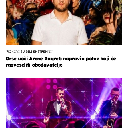
"ROKOVI SU BILI EKSTREMNI"
Grše uoči Arene Zagreb napravio potez koji će
razveseliti obožavatelje