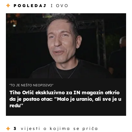
POGLEDAJ
I OVO
''TO JE NEŠTO NEOPISIVO''
Tiho Orlić ekskluzivno za IN magazin otkrio
da je postao otac: ''Malo je uranio, ali sve je u
redu''
3
vijesti o kojima se priča