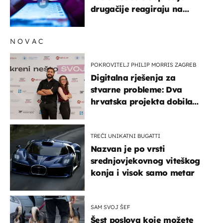
drugačije reagiraju na
lajkove
NOVAC
POKROVITELJ PHILIP MORRIS ZAGREB
Digitalna rješenja za
stvarne probleme: Dva
hrvatska projekta dobila
potporu za razvoj
TREĆI UNIKATNI BUGATTI
Nazvan je po vrsti
srednjovjekovnog viteškog
konja i visok samo metar
SAM SVOJ ŠEF
Šest poslova koje možete