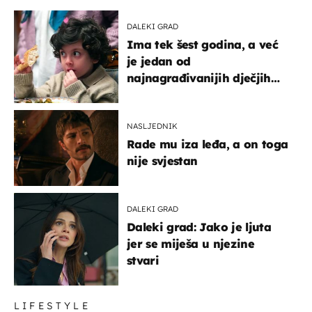
DALEKI GRAD
Ima tek šest godina, a već
je jedan od
najnagrađivanijih dječjih
glumaca
NASLJEDNIK
Rade mu iza leđa, a on toga
nije svjestan
DALEKI GRAD
Daleki grad: Jako je ljuta
jer se miješa u njezine
stvari
LIFESTYLE