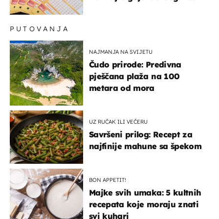
dobitci u Hrvatskoj
PUTOVANJA
NAJMANJA NA SVIJETU
Čudo prirode: Predivna
pješčana plaža na 100
metara od mora
UZ RUČAK ILI VEČERU
Savršeni prilog: Recept za
najfinije mahune sa špekom
BON APPETIT!
Majke svih umaka: 5 kultnih
recepata koje moraju znati
svi kuhari