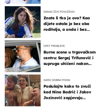
vjerojatno nisu očekivali
DANAS ŽIVI POVUČENO
Znate li tko je ovo? Kao
dijete ostala je bez oba
roditelja, a onda i bez
milijuna koje je trebala
naslijediti
OPET PROBLEMI
Burne scene u trgovačkom
centru: Sergej Trifunović i
supruga uhićeni nakon
svađe!
SAMO DOBRA PISMA
Poslušajte kako to zvuči
kad Nina Badrić i Jakov
Jozinović zapjevaju
Oliverov hit!