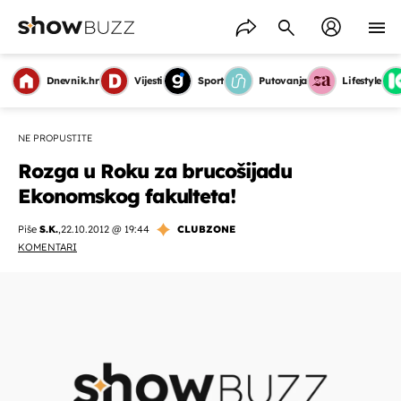
Dnevnik.hr
Vijesti
Sport
Putovanja
Lifestyle
NE PROPUSTITE
Rozga u Roku za brucošijadu
Ekonomskog fakulteta!
Piše
S.K.
,
22.10.2012 @ 19:44
CLUBZONE
KOMENTARI
OMOGUĆI OBAVIJESTI