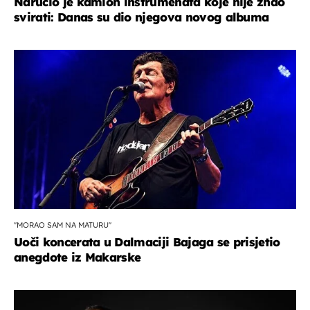
Naručio je kamion instrumenata koje nije znao
svirati: Danas su dio njegova novog albuma
''MORAO SAM NA MATURU''
Uoči koncerata u Dalmaciji Bajaga se prisjetio
anegdote iz Makarske