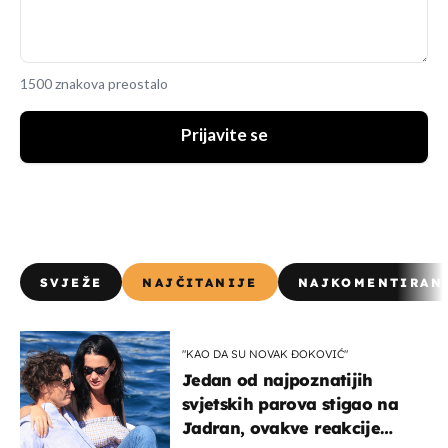
1500 znakova preostalo
Prijavite se
SVJEŽE
NAJČITANIJE
NAJKOMENTIRAN
"KAO DA SU NOVAK ĐOKOVIĆ"
Jedan od najpoznatijih
svjetskih parova stigao na
Jadran, ovakve reakcije