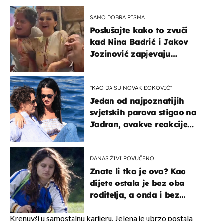
SAMO DOBRA PISMA
Poslušajte kako to zvuči
kad Nina Badrić i Jakov
Jozinović zapjevaju
Oliverov hit!
"KAO DA SU NOVAK ĐOKOVIĆ"
Jedan od najpoznatijih
svjetskih parova stigao na
Jadran, ovakve reakcije
vjerojatno nisu očekivali
DANAS ŽIVI POVUČENO
Znate li tko je ovo? Kao
dijete ostala je bez oba
roditelja, a onda i bez
milijuna koje je trebala
naslijediti
Krenuvši u samostalnu karijeru, Jelena je ubrzo postala