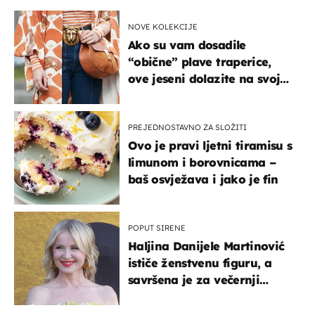
NOVE KOLEKCIJE
Ako su vam dosadile
“obične” plave traperice,
ove jeseni dolazite na svoje
- izdvajamo 15 hit modela
PREJEDNOSTAVNO ZA SLOŽITI
Ovo je pravi ljetni tiramisu s
limunom i borovnicama –
baš osvježava i jako je fin
POPUT SIRENE
Haljina Danijele Martinović
ističe ženstvenu figuru, a
savršena je za večernji
izlazak na moru