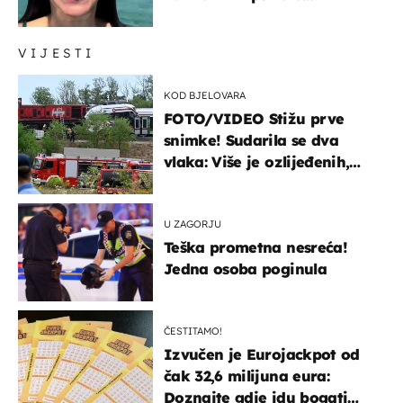
prijateljima
VIJESTI
KOD BJELOVARA
FOTO/VIDEO Stižu prve
snimke! Sudarila se dva
vlaka: Više je ozlijeđenih,
hitne službe na terenu
U ZAGORJU
Teška prometna nesreća!
Jedna osoba poginula
ČESTITAMO!
Izvučen je Eurojackpot od
čak 32,6 milijuna eura:
Doznajte gdje idu bogati