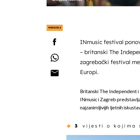
PODIJELI
INmusic festival ponov
– britanski The Indepe
zagrebački festival međ
Europi.
Britanski The Independent i
INmusic i Zagreb predstavlj
najzanimljivijih ljetnih iskus
3
vijesti o kojima