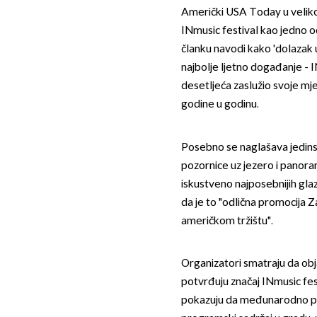
Američki USA Today u velik
INmusic festival kao jedno od
članku navodi kako 'dolazak u
najbolje ljetno događanje - IN
desetljeća zaslužio svoje m
godine u godinu.
Posebno se naglašava jedinst
pozornice uz jezero i panoram
iskustveno najposebnijih glaz
da je to "odlična promocija Z
američkom tržištu".
Organizatori smatraju da o
potvrđuju značaj INmusic fest
pokazuju da međunarodno pre