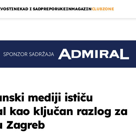
IVOSTI
NEKAD I SAD
PREPORUKE
INMAGAZIN
CLUBZONE
anski mediji ističu
al kao ključan razlog za
 u Zagreb