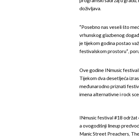
programski sadržaj u gradu, n
doživljava.
“Posebno nas veseli što me
vrhunskog glazbenog događaj
je tijekom godina postao va
festivalskom prostoru”, poruč
Ove godine INmusic festival
Tijekom dva desetljeća izra
međunarodno priznati festiva
imena alternativne i rock sce
INmusic festival #18 održat 
a ovogodišnji lineup predvod
Manic Street Preachers, The F