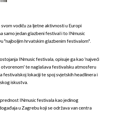
svom vodiču za ljetne aktivnosti u Europi
ma samo jedan glazbeni festival i to INmusic
ovu "najboljim hrvatskim glazbenim festivalom".
ostojanja INmusic festivala, opisuje ga kao 'najveći
a otvorenom' te naglašava festivalsku atmosferu
 festivalskoj lokaciji te spoj svjetskih headlinera i
skog iskustva.
u prednost INmusic festivala kao jedinog
gađaja u Zagrebu koji se održava van centra