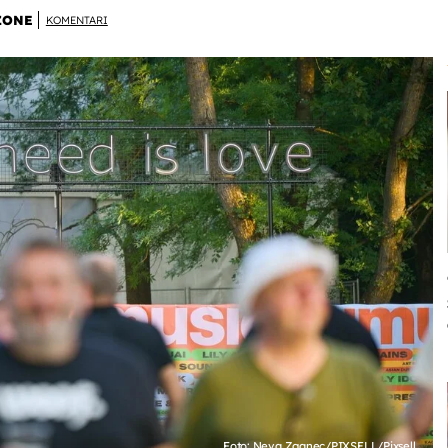
ZONE
KOMENTARI
Foto: Neva Zganec/PIXSELL/Pixsell