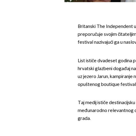
Britanski The Independent u 
preporučuje svojim čitatelji
festival nazivajući ga u nasl
List ističe dvadeset godina p
hrvatski glazbeni događaj n
uz jezero Jarun, kampiranje na
opuštenog boutique festival
Taj medij ističe destinacijsk
međunarodno relevantnog do
grada.