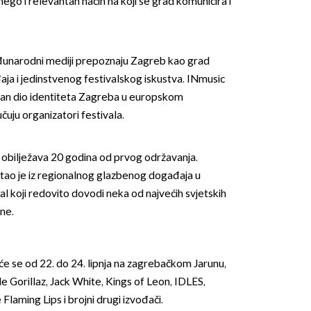
ego i relevantan način na koji se grad komunicira i
đunarodni mediji prepoznaju Zagreb kao grad
a i jedinstvenog festivalskog iskustva. INmusic
žan dio identiteta Zagreba u europskom
uju organizatori festivala.
 obilježava 20 godina od prvog održavanja.
stao je iz regionalnog glazbenog događaja u
l koji redovito dovodi neka od najvećih svjetskih
ne.
će se od 22. do 24. lipnja na zagrebačkom Jarunu,
e Gorillaz, Jack White, Kings of Leon, IDLES,
laming Lips i brojni drugi izvođači.