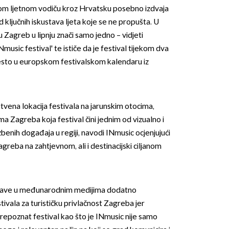
om ljetnom vodiču kroz Hrvatsku posebno izdvaja
 ključnih iskustava ljeta koje se ne propušta. U
 Zagreb u lipnju znači samo jedno – vidjeti
music festival' te ističe da je festival tijekom dva
jesto u europskom festivalskom kalendaru iz
OMOGUĆI OBAVIJESTI
vena lokacija festivala na jarunskim otocima,
a Zagreba koja festival čini jednim od vizualno i
benih događaja u regiji, navodi INmusic ocjenjujući
agreba na zahtjevnom, ali i destinacijski ciljanom
bjave u međunarodnim medijima dodatno
ivala za turističku privlačnost Zagreba jer
poznat festival kao što je INmusic nije samo