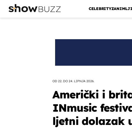
CELEBRITY
ZANIMLJ
OD 22. DO 24. LIPNJA 2026.
Američki i brit
INmusic festiv
ljetni dolazak