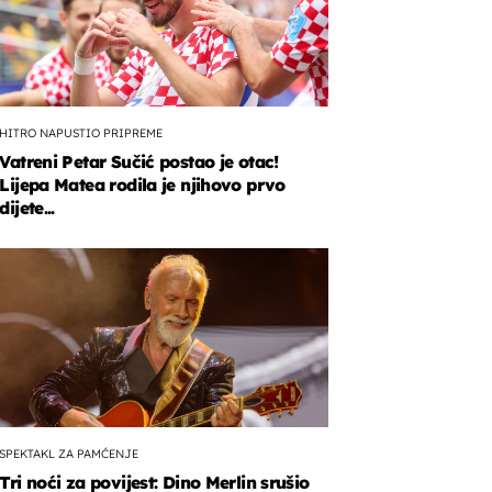
HITRO NAPUSTIO PRIPREME
Vatreni Petar Sučić postao je otac!
Lijepa Matea rodila je njihovo prvo
dijete...
SPEKTAKL ZA PAMĆENJE
Tri noći za povijest: Dino Merlin srušio