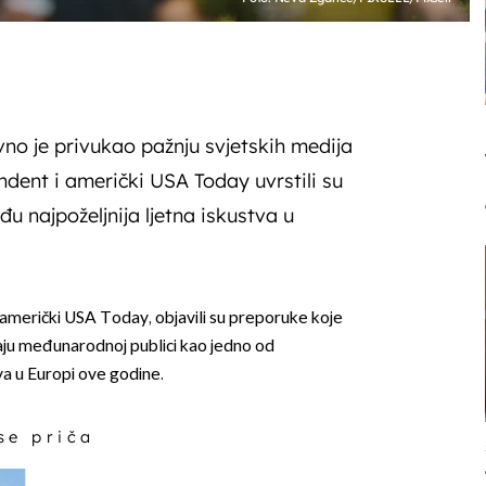
no je privukao pažnju svjetskih medija
ndent i američki USA Today uvrstili su
u najpoželjnija ljetna iskustva u
 američki USA Today, objavili su preporuke koje
aju međunarodnoj publici kao jedno od
tava u Europi ove godine.
 se priča