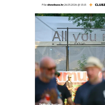
CLUB
Piše
showbuzz.hr
,
26.05.2026 @ 15:15
INMusic festival