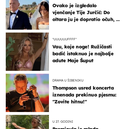
Ovako je izgledalo
vjenčanje Tije Jurčić: Do
oltara ju je dopratio očuh, a
slavilo se uz Olivera i Rozgu
"UUUUUUFFFF"
Vau, koje noge! Ružičasti
badić istaknuo je najbolje
adute Maje Šuput
DRAMA U ŠIBENIKU
Thompson usred koncerta
iznenada prekinuo pjesmu:
"Zovite hitnu!"
U 27. GODINI