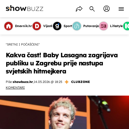
Dnevnik.hr
Vijesti
Sport
Putovanja
Lifestyle
''SRETNI I POČAŠĆENI''
Kakva čast! Baby Lasagna zagrijava
publiku u Zagrebu prije nastupa
svjetskih hitmejkera
Piše
showbuzz.hr
,
14.05.2026 @ 18:25
CLUBZONE
KOMENTARI
OMOGUĆI OBAVIJESTI