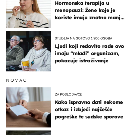
Hormonska terapija u
menopauzi: Žene koje je
koriste imaju znatno manji
rizik od ovoga
STUDIJA NA GOTOVO 1.900 OSOBA
Ljudi koji redovito rade ovo
imaju “mlađi” organizam,
pokazuje istraživanje
NOVAC
ZA POSLODAVCE
Kako ispravno dati nekome
otkaz i izbjeći najčešće
pogreške te sudske sporove