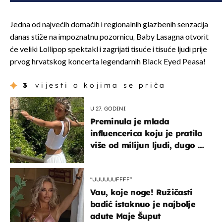
Jedna od najvećih domaćih i regionalnih glazbenih senzacija
danas stiže na impoznatnu pozornicu, Baby Lasagna otvorit
će veliki Lollipop spektakl i zagrijati tisuće i tisuće ljudi prije
prvog hrvatskog koncerta legendarnih Black Eyed Peasa!
3
vijesti o kojima se priča
U 27. GODINI
Preminula je mlada
influencerica koju je pratilo
više od milijun ljudi, dugo se
borila s opakom bolešću
"UUUUUUFFFF"
Vau, koje noge! Ružičasti
badić istaknuo je najbolje
adute Maje Šuput