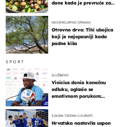
dane kada je prevruće za
kuhanje
NEVJEROJATNO OPASNO
Otrovno drvo: Tihi ubojica
koji je najopasniji kada
padne kiša
SPORT
SLUŽBENO
Vinicius donio konačnu
odluku, oglasio se
emotivnom porukom:
"Hvala vam svima"
SJAJAN TJEDAN U EUROPI
Hrvatska nastavila uspon