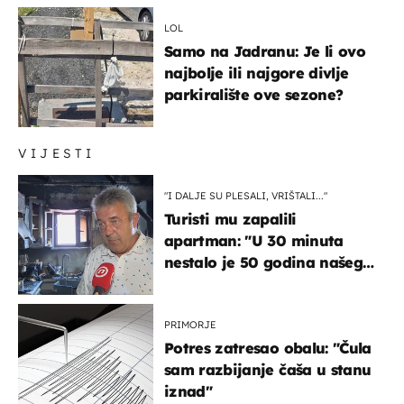
LOL
Samo na Jadranu: Je li ovo
najbolje ili najgore divlje
parkiralište ove sezone?
VIJESTI
"I DALJE SU PLESALI, VRIŠTALI..."
Turisti mu zapalili
apartman: "U 30 minuta
nestalo je 50 godina našeg
života, supruga i ja ne
možemo oka sklopiti"
PRIMORJE
Potres zatresao obalu: "Čula
sam razbijanje čaša u stanu
iznad"