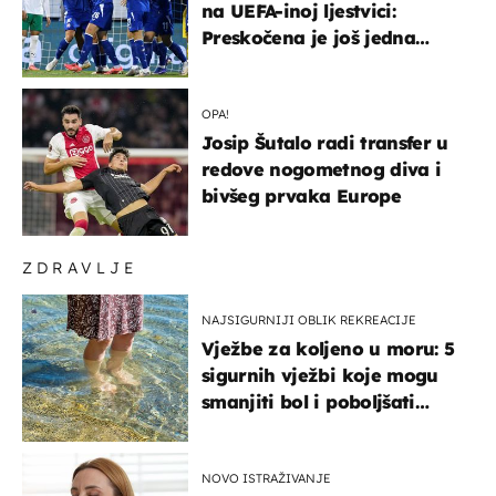
na UEFA-inoj ljestvici:
Preskočena je još jedna
država
OPA!
Josip Šutalo radi transfer u
redove nogometnog diva i
bivšeg prvaka Europe
ZDRAVLJE
NAJSIGURNIJI OBLIK REKREACIJE
Vježbe za koljeno u moru: 5
sigurnih vježbi koje mogu
smanjiti bol i poboljšati
pokretljivost
NOVO ISTRAŽIVANJE