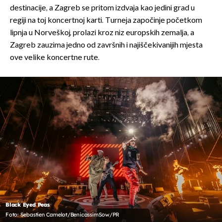
destinacije, a Zagreb se pritom izdvaja kao jedini grad u
regiji na toj koncertnoj karti. Turneja započinje početkom
lipnja u Norveškoj, prolazi kroz niz europskih zemalja, a
Zagreb zauzima jedno od završnih i najiščekivanijih mjesta
ove velike koncertne rute.
Black Eyed Peas
Foto: Sebastien Camelot/BenicassimSow/PR