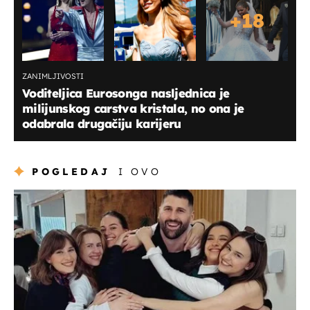
+
18
ZANIMLJIVOSTI
Voditeljica Eurosonga nasljednica je
milijunskog carstva kristala, no ona je
odabrala drugačiju karijeru
POGLEDAJ
I OVO