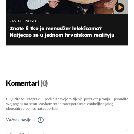
ZANIMLJIVOSTI
Znate li tko je menadžer lelekicama?
Natjecao se u jednom hrvatskom realityju
Komentari
(0)
Uključite se u raspravu – podijelite svoje mišljenje, postavite pitanja ili ponudite
svoj pogled na temu. Vaš komentar može potaknuti zanimljiv dijalog i
obogatiti zajednicu našeg portala.
Važna obavijest
!