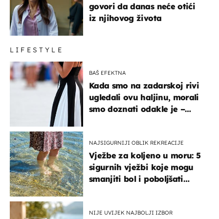
govori da danas neće otići
iz njihovog života
LIFESTYLE
BAŠ EFEKTNA
Kada smo na zadarskoj rivi
ugledali ovu haljinu, morali
smo doznati odakle je –
košta samo 18 eura
NAJSIGURNIJI OBLIK REKREACIJE
Vježbe za koljeno u moru: 5
sigurnih vježbi koje mogu
smanjiti bol i poboljšati
pokretljivost
NIJE UVIJEK NAJBOLJI IZBOR