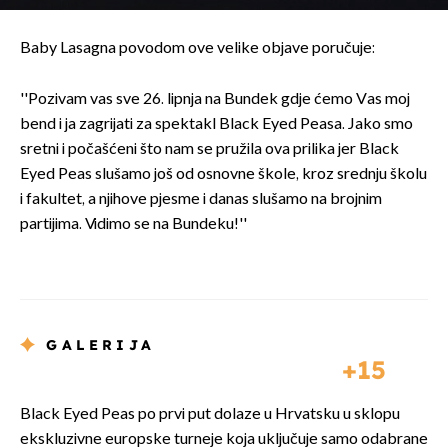
Baby Lasagna povodom ove velike objave poručuje:
''Pozivam vas sve 26. lipnja na Bundek gdje ćemo Vas moj
bend i ja zagrijati za spektakl Black Eyed Peasa. Jako smo
sretni i počašćeni što nam se pružila ova prilika jer Black
Eyed Peas slušamo još od osnovne škole, kroz srednju školu
i fakultet, a njihove pjesme i danas slušamo na brojnim
partijima. Vidimo se na Bundeku!''
GALERIJA
15
Black Eyed Peas po prvi put dolaze u Hrvatsku u sklopu
ekskluzivne europske turneje koja uključuje samo odabrane