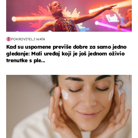
POKROVITELJ WATA
Kad su uspomene previše dobre za samo jedno
gledanje: Mali uređaj koji je još jednom oživio
trenutke s ple...
moda & ljepota