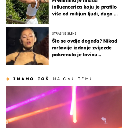
Preminula je mlada
influencerica koju je pratilo
više od milijun ljudi, dugo se
borila s opakom bolešću
STRAŠNE SLIKE
Što se ovdje događa? Nikad
mršavije izdanje zvijezde
pokrenulo je lavinu
zabrinutih komentara
IMAMO JOŠ
NA OVU TEMU
kultura & zabava