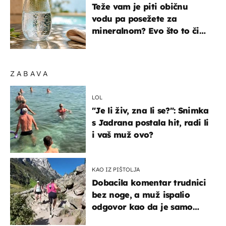
Teže vam je piti običnu
vodu pa posežete za
mineralnom? Evo što to čini
organizmu
ZABAVA
LOL
"Je li živ, zna li se?": Snimka
s Jadrana postala hit, radi li
i vaš muž ovo?
KAO IZ PIŠTOLJA
Dobacila komentar trudnici
bez noge, a muž ispalio
odgovor kao da je samo
čekao…