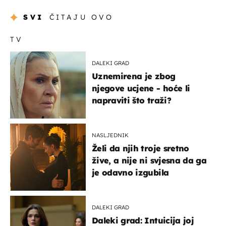
SVI
ČITAJU OVO
TV
DALEKI GRAD
Uznemirena je zbog
njegove ucjene - hoće li
napraviti što traži?
NASLJEDNIK
Želi da njih troje sretno
žive, a nije ni svjesna da ga
je odavno izgubila
DALEKI GRAD
Daleki grad: Intuicija joj