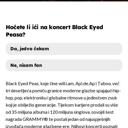
Hoćete li ići na koncert Black Eyed
Peasa?
Da, jedva čekam
Ne, nisam fan
DA, JEDVA ČEKAM
Black Eyed Peas, koje čine will.i.am, Apl.de.Ap i Taboo, već
tri desetljeća pomiču granice moderne glazbe spajajući hip-
NE, NISAM FAN
hop, pop, elektroniku i globalne ritmove u jedinstven zvuk
koji je obilježio generacije. Tijekom karijere prodali su više
od 35 milijuna albuma i 120 milijuna singlova, osvojili šest
nagrada GRAMMY® te postali jedan od najuspješnijih
izvođača moderne glazbene ere. Njihovi koncerti poznati