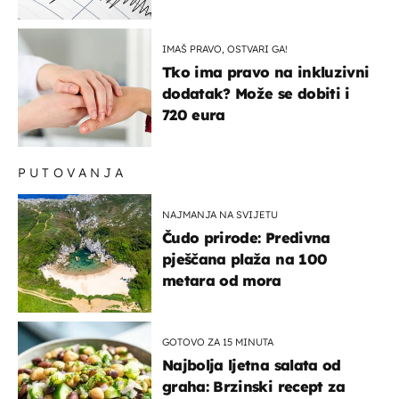
IMAŠ PRAVO, OSTVARI GA!
Tko ima pravo na inkluzivni
dodatak? Može se dobiti i
720 eura
PUTOVANJA
NAJMANJA NA SVIJETU
Čudo prirode: Predivna
pješčana plaža na 100
metara od mora
GOTOVO ZA 15 MINUTA
Najbolja ljetna salata od
graha: Brzinski recept za