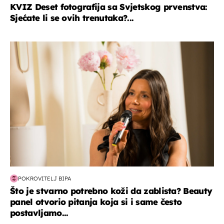
KVIZ Deset fotografija sa Svjetskog prvenstva:
Sjećate li se ovih trenutaka?...
moda & ljepota
POKROVITELJ BIPA
Što je stvarno potrebno koži da zablista? Beauty
panel otvorio pitanja koja si i same često
postavljamo...