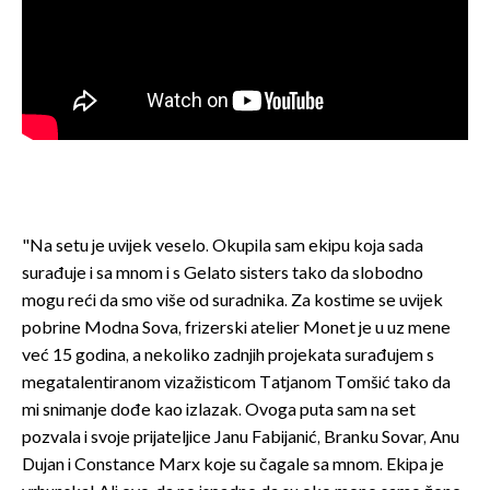
"Na setu je uvijek veselo. Okupila sam ekipu koja sada
surađuje i sa mnom i s Gelato sisters tako da slobodno
mogu reći da smo više od suradnika. Za kostime se uvijek
pobrine Modna Sova, frizerski atelier Monet je u uz mene
već 15 godina, a nekoliko zadnjih projekata surađujem s
megatalentiranom vizažisticom Tatjanom Tomšić tako da
mi snimanje dođe kao izlazak. Ovoga puta sam na set
pozvala i svoje prijateljice Janu Fabijanić, Branku Sovar, Anu
Dujan i Constance Marx koje su čagale sa mnom. Ekipa je