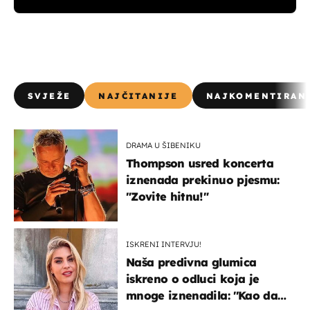
SVJEŽE
NAJČITANIJE
NAJKOMENTIRAN
DRAMA U ŠIBENIKU
Thompson usred koncerta
iznenada prekinuo pjesmu:
"Zovite hitnu!"
ISKRENI INTERVJU!
Naša predivna glumica
iskreno o odluci koja je
mnoge iznenadila: ''Kao da