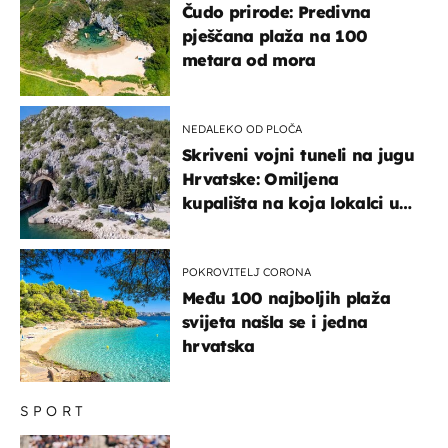
Čudo prirode: Predivna
pješčana plaža na 100
metara od mora
NEDALEKO OD PLOČA
Skriveni vojni tuneli na jugu
Hrvatske: Omiljena
kupališta na koja lokalci u
miru dolaze roniti i skakati
u more
POKROVITELJ CORONA
Među 100 najboljih plaža
svijeta našla se i jedna
hrvatska
SPORT