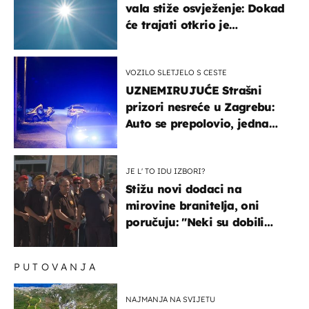
vala stiže osvježenje: Dokad
će trajati otkrio je
meteorolog
VOZILO SLETJELO S CESTE
UZNEMIRUJUĆE Strašni
prizori nesreće u Zagrebu:
Auto se prepolovio, jedna
osoba poginula
JE L' TO IDU IZBORI?
Stižu novi dodaci na
mirovine branitelja, oni
poručuju: "Neki su dobili
premalo, neki su dobili
previše"
PUTOVANJA
NAJMANJA NA SVIJETU