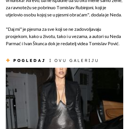
vrhunska! Ali evo, da ne ispadne da su oko mene samo žene,
za ravnotežu se pobrinuo Tomislav Rubinjoni, koji je
utjelovio osobu kojoj se u pjesmi obraćam", dodala je Neda.
"Daj mi" je pjesma za sve koji se ne zadovoljavaju
prosjekom, kako u životu, tako i u vezama, a autori su Neda
Parmać i Ivan Škunca dok je redatelj videa Tomislav Pović.
POGLEDAJ
I OVU GALERIJU