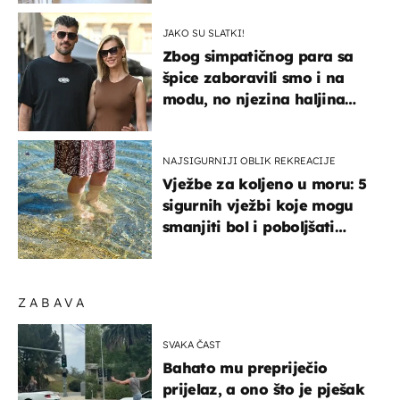
JAKO SU SLATKI!
Zbog simpatičnog para sa
špice zaboravili smo i na
modu, no njezina haljina
itekako nas se dojmila
NAJSIGURNIJI OBLIK REKREACIJE
Vježbe za koljeno u moru: 5
sigurnih vježbi koje mogu
smanjiti bol i poboljšati
pokretljivost
ZABAVA
SVAKA ČAST
Bahato mu prepriječio
prijelaz, a ono što je pješak