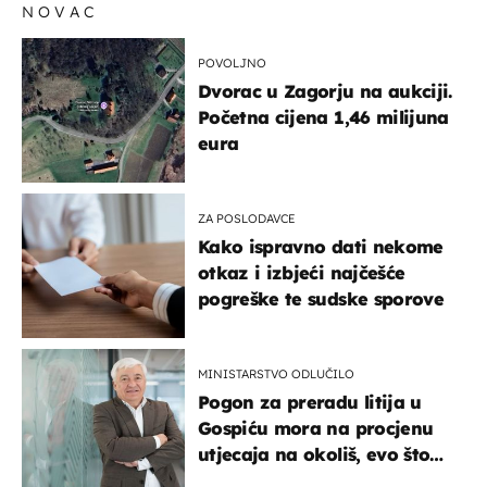
NOVAC
POVOLJNO
Dvorac u Zagorju na aukciji.
Početna cijena 1,46 milijuna
eura
ZA POSLODAVCE
Kako ispravno dati nekome
otkaz i izbjeći najčešće
pogreške te sudske sporove
MINISTARSTVO ODLUČILO
Pogon za preradu litija u
Gospiću mora na procjenu
utjecaja na okoliš, evo što
kaže ulagač