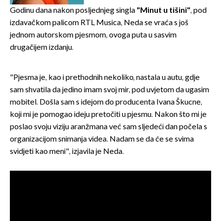
Godinu dana nakon posljednjeg singla
"Minut u tišini"
, pod
izdavačkom palicom RTL Musica, Neda se vraća s još
jednom autorskom pjesmom, ovoga puta u sasvim
drugačijem izdanju.
"Pjesma je, kao i prethodnih nekoliko, nastala u autu, gdje
sam shvatila da jedino imam svoj mir, pod uvjetom da ugasim
mobitel. Došla sam s idejom do producenta Ivana Škucne,
koji mi je pomogao ideju pretočiti u pjesmu. Nakon što mi je
poslao svoju viziju aranžmana već sam sljedeći dan počela s
organizacijom snimanja videa. Nadam se da će se svima
svidjeti kao meni", izjavila je Neda.