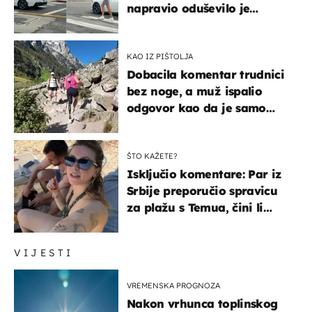
napravio oduševilo je
društvene mreže
KAO IZ PIŠTOLJA
Dobacila komentar trudnici
bez noge, a muž ispalio
odgovor kao da je samo
čekao…
ŠTO KAŽETE?
Isključio komentare: Par iz
Srbije preporučio spravicu
za plažu s Temua, čini li
vam se ovo sigurnim?
VIJESTI
VREMENSKA PROGNOZA
Nakon vrhunca toplinskog