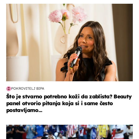
moda & ljepota
POKROVITELJ BIPA
Što je stvarno potrebno koži da zablista? Beauty
panel otvorio pitanja koja si i same često
postavljamo...
svjetsko prvenstvo 2026