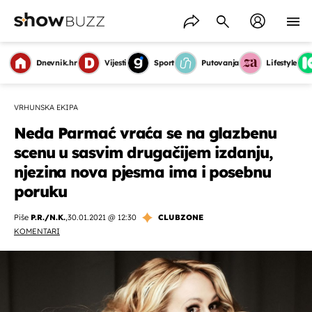
Dnevnik.hr
Vijesti
Sport
Putovanja
Lifestyle
VRHUNSKA EKIPA
Neda Parmać vraća se na glazbenu
scenu u sasvim drugačijem izdanju,
njezina nova pjesma ima i posebnu
poruku
Piše
P.R./N.K.
,
30.01.2021 @ 12:30
CLUBZONE
KOMENTARI
OMOGUĆI OBAVIJESTI