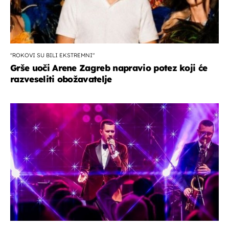
"ROKOVI SU BILI EKSTREMNI"
Grše uoči Arene Zagreb napravio potez koji će
razveseliti obožavatelje