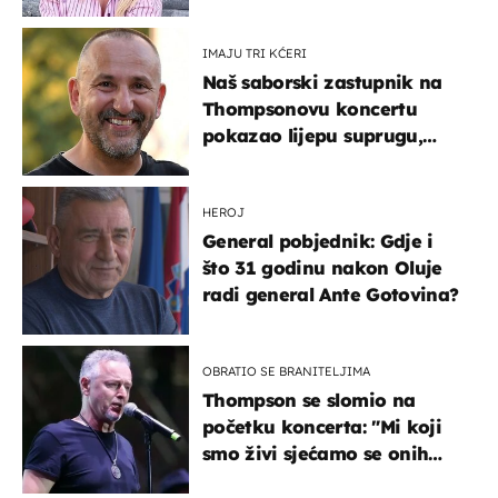
mi je veliki teret pao s leđa''
IMAJU TRI KĆERI
Naš saborski zastupnik na
Thompsonovu koncertu
pokazao lijepu suprugu,
koja godinama izbjegava
javnost
HEROJ
General pobjednik: Gdje i
što 31 godinu nakon Oluje
radi general Ante Gotovina?
OBRATIO SE BRANITELJIMA
Thompson se slomio na
početku koncerta: "Mi koji
smo živi sjećamo se onih
koji nisu..."