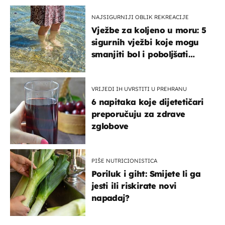
NAJSIGURNIJI OBLIK REKREACIJE
Vježbe za koljeno u moru: 5
sigurnih vježbi koje mogu
smanjiti bol i poboljšati
pokretljivost
VRIJEDI IH UVRSTITI U PREHRANU
6 napitaka koje dijetetičari
preporučuju za zdrave
zglobove
PIŠE NUTRICIONISTICA
Poriluk i giht: Smijete li ga
jesti ili riskirate novi
napadaj?