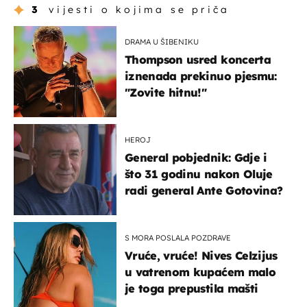
3
vijesti o kojima se priča
DRAMA U ŠIBENIKU
Thompson usred koncerta
iznenada prekinuo pjesmu:
"Zovite hitnu!"
HEROJ
General pobjednik: Gdje i
što 31 godinu nakon Oluje
radi general Ante Gotovina?
S MORA POSLALA POZDRAVE
Vruće, vruće! Nives Celzijus
u vatrenom kupaćem malo
je toga prepustila mašti