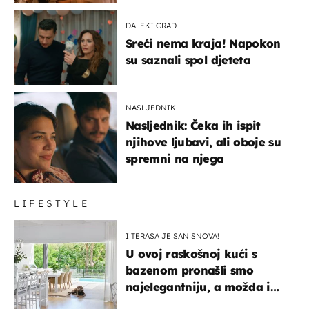
DALEKI GRAD
Sreći nema kraja! Napokon
su saznali spol djeteta
NASLJEDNIK
Nasljednik: Čeka ih ispit
njihove ljubavi, ali oboje su
spremni na njega
LIFESTYLE
I TERASA JE SAN SNOVA!
U ovoj raskošnoj kući s
bazenom pronašli smo
najelegantniju, a možda i
najljepšu bijelu kuhinju