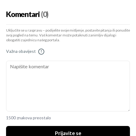
Komentari
(0)
Uključite se u raspravu – podijelite svoje mišljenje, postavite pitanja ili ponudite
svoj pogled na temu. Vaš komentar može potaknuti zanimljiv dijalog i
obogatiti zajednicu našeg portala.
Važna obavijest
!
1500 znakova preostalo
Prijavite se