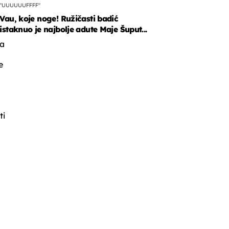
"UUUUUUFFFF"
Vau, koje noge! Ružičasti badić
istaknuo je najbolje adute Maje Šuput...
da
e
ti
u