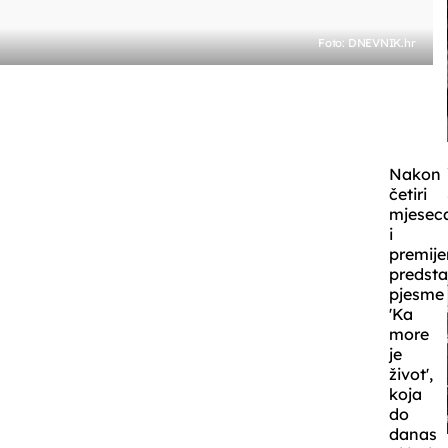
Foto: DNEVNIK.hr
Nakon
četiri
mjesec
i
premij
predsta
pjesme
'Ka
more
je
život',
koja
do
danas