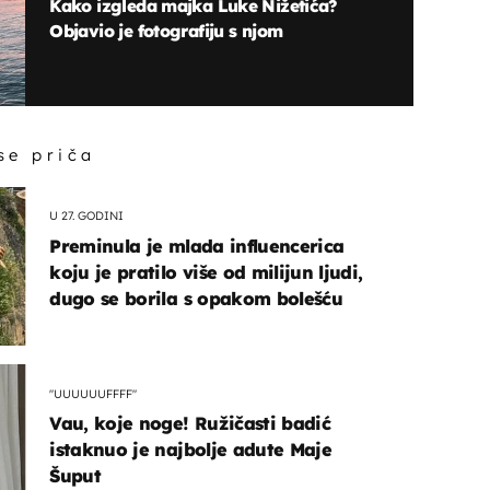
Kako izgleda majka Luke Nižetića?
Objavio je fotografiju s njom
 se priča
U 27. GODINI
Preminula je mlada influencerica
koju je pratilo više od milijun ljudi,
dugo se borila s opakom bolešću
"UUUUUUFFFF"
Vau, koje noge! Ružičasti badić
istaknuo je najbolje adute Maje
Šuput