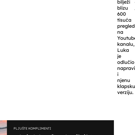
bilježi
blizu
600
tisuća
pregle
na
Youtub
kanalu,
Luka
je
odlučio
napravi
i
njenu
klapsk
verziju.
PLJUŠTE KOMPLIMENTI