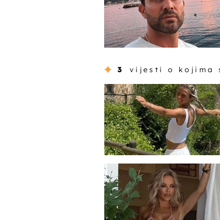
3
vijesti o kojima