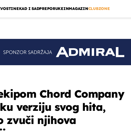
IVOSTI
NEKAD I SAD
PREPORUKE
INMAGAZIN
CLUBZONE
s ekipom Chord Company
ku verziju svog hita,
o zvuči njihova