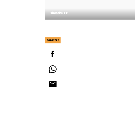
showbuzz
PODIJELI