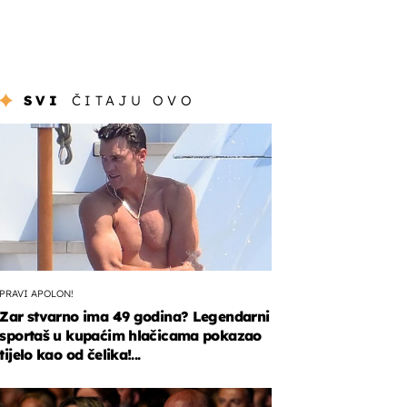
SVI
ČITAJU OVO
PRAVI APOLON!
Zar stvarno ima 49 godina? Legendarni
sportaš u kupaćim hlačicama pokazao
tijelo kao od čelika!...