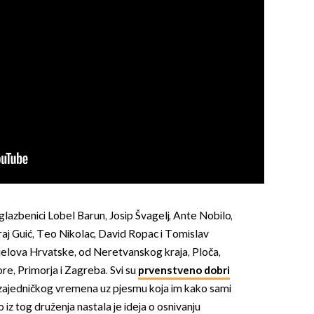
azbenici Lobel Barun, Josip Švagelj, Ante Nobilo,
raj Guić, Teo Nikolac, David Ropac i Tomislav
dijelova Hrvatske, od Neretvanskog kraja, Ploča,
e, Primorja i Zagreba. Svi su
prvenstveno dobri
zajedničkog vremena uz pjesmu koja im kako sami
 iz tog druženja nastala je ideja o osnivanju