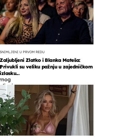
SNIMLJENI U PRVOM REDU
Zaljubljeni Zlatko i Blanka Mateša:
Privukli su veliku pažnju u zajedničkom
a
izlasku...
ernog
vljanja