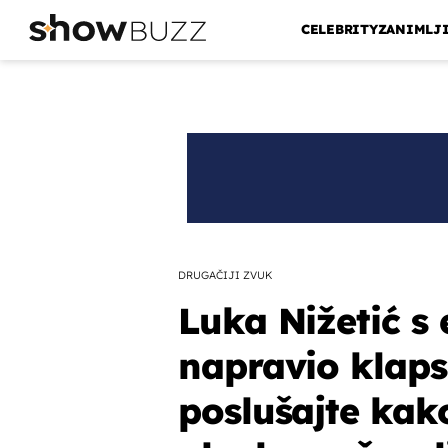
CELEBRITY
ZANIMLJ
DRUGAČIJI ZVUK
Luka Nižetić 
napravio klaps
poslušajte kak