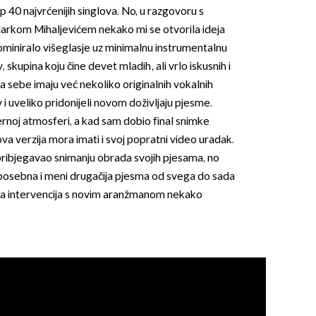
op 40 najvrćenijih singlova. No, u razgovoru s
rkom Mihaljevićem nekako mi se otvorila ideja
dominiralo višeglasje uz minimalnu instrumentalnu
skupina koju čine devet mladih, ali vrlo iskusnih i
iza sebe imaju već nekoliko originalnih vokalnih
 i uveliko pridonijeli novom doživljaju pjesme.
ernoj atmosferi, a kad sam dobio final snimke
ova verzija mora imati i svoj popratni video uradak.
pribjegavao snimanju obrada svojih pjesama, no
 posebna i meni drugačija pjesma od svega do sada
va intervencija s novim aranžmanom nekako