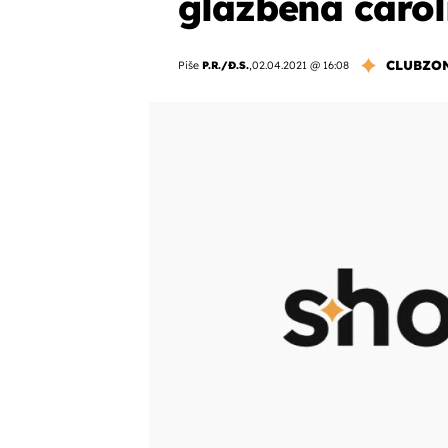
glazbena čarol
CLUBZO
Piše
P.R./Đ.S.
,
02.04.2021 @ 16:08