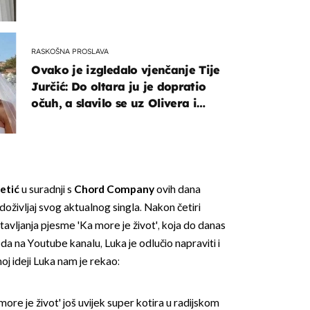
RASKOŠNA PROSLAVA
Ovako je izgledalo vjenčanje Tije
Jurčić: Do oltara ju je dopratio
očuh, a slavilo se uz Olivera i
Rozgu
OMOGUĆI OBAVIJESTI
etić
u suradnji s
Chord Company
ovih dana
oživljaj svog aktualnog singla. Nakon četiri
avljanja pjesme 'Ka more je život', koja do danas
eda na Youtube kanalu, Luka je odlučio napraviti i
oj ideji Luka nam je rekao:
more je život' još uvijek super kotira u radijskom