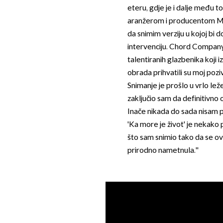
eteru, gdje je i dalje među t
aranžerom i producentom Ma
da snimim verziju u kojoj bi 
intervenciju. Chord Company, 
talentiranih glazbenika koji 
obrada prihvatili su moj poziv
Snimanje je prošlo u vrlo lež
zaključio sam da definitivno 
Inače nikada do sada nisam 
'Ka more je život' je nekako
što sam snimio tako da se o
prirodno nametnula.''