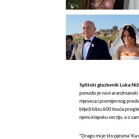
Splitski glazbenik Luka Niž
ponudio je novi aranžmanski d
mjeseca i premijernog predst
bilježi blizu 600 tisuća pregl
njenu klapsku verziju, a o sam
''Drago mi je što pjesma 'Ka 