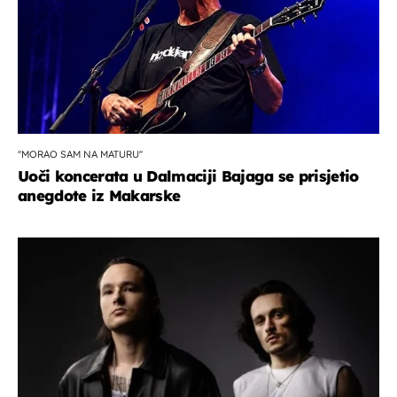
''MORAO SAM NA MATURU''
Uoči koncerata u Dalmaciji Bajaga se prisjetio
anegdote iz Makarske