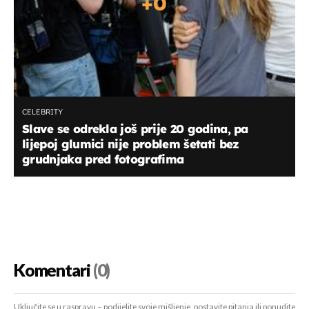
+
0
CELEBRITY
Slave se odrekla još prije 20 godina, pa
lijepoj glumici nije problem šetati bez
grudnjaka pred fotografima
Komentari
(0)
Uključite se u raspravu – podijelite svoje mišljenje, postavite pitanja ili ponudite