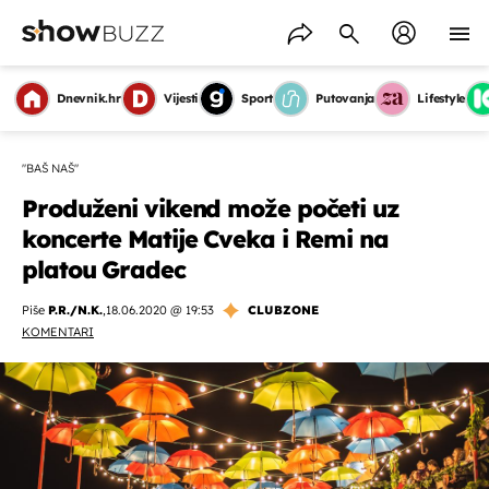
Dnevnik.hr
Vijesti
Sport
Putovanja
Lifestyle
"BAŠ NAŠ"
Produženi vikend može početi uz
koncerte Matije Cveka i Remi na
platou Gradec
Piše
P.R./N.K.
,
18.06.2020 @ 19:53
CLUBZONE
KOMENTARI
OMOGUĆI OBAVIJESTI