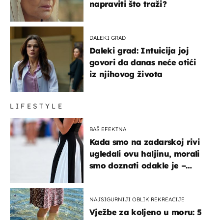
napraviti što traži?
DALEKI GRAD
Daleki grad: Intuicija joj
govori da danas neće otići
iz njihovog života
LIFESTYLE
BAŠ EFEKTNA
Kada smo na zadarskoj rivi
ugledali ovu haljinu, morali
smo doznati odakle je –
košta samo 18 eura
NAJSIGURNIJI OBLIK REKREACIJE
Vježbe za koljeno u moru: 5