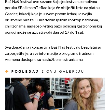
Baš Naš festival ove sezone šalje jedinstvenu emotivnu
poruku #BašImamTeRad koja će obilježiti ljeto na platou
Gradec, lokaciji koja je u svom prvom izdanju osvojila
društvene mreže. U uređenim ljetnim rooftop barovima,
chill zonama, najljepšoj vrtnoj oazi i odličnoj gastronomskoj
ponudi može se uživati svaki dan od 17 do 1 sat.
Sva događanja i koncerti na Baš Naš festivalu besplatni su
za posjetitelje, a sve informacije o programu i radnom
vremenu dostupne su na službenim stranicama.
POGLEDAJ
I OVU GALERIJU