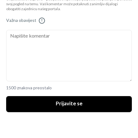
svoj pogled na temu. Vaš komentar može potaknuti zanimljiv dijalog i
obogatiti zajednicu našeg portala.
Važna obavijest
!
1500 znakova preostalo
Prijavite se