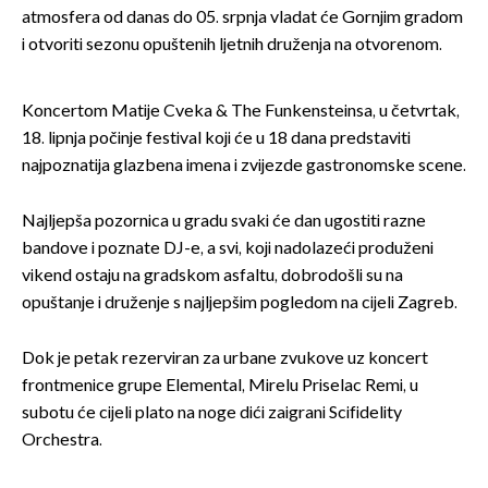
atmosfera od danas do 05. srpnja vladat će Gornjim gradom
i otvoriti sezonu opuštenih ljetnih druženja na otvorenom.
Koncertom Matije Cveka & The Funkensteinsa, u četvrtak,
18. lipnja počinje festival koji će u 18 dana predstaviti
najpoznatija glazbena imena i zvijezde gastronomske scene.
Najljepša pozornica u gradu svaki će dan ugostiti razne
bandove i poznate DJ-e, a svi, koji nadolazeći produženi
vikend ostaju na gradskom asfaltu, dobrodošli su na
opuštanje i druženje s najljepšim pogledom na cijeli Zagreb.
Dok je petak rezerviran za urbane zvukove uz koncert
frontmenice grupe Elemental, Mirelu Priselac Remi, u
subotu će cijeli plato na noge dići zaigrani Scifidelity
Orchestra.