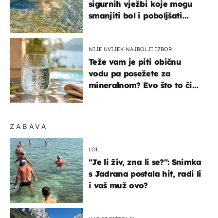
sigurnih vježbi koje mogu
smanjiti bol i poboljšati
pokretljivost
NIJE UVIJEK NAJBOLJI IZBOR
Teže vam je piti običnu
vodu pa posežete za
mineralnom? Evo što to čini
organizmu
ZABAVA
LOL
"Je li živ, zna li se?": Snimka
s Jadrana postala hit, radi li
i vaš muž ovo?