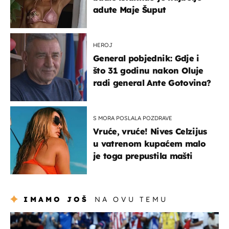
adute Maje Šuput
HEROJ
General pobjednik: Gdje i
što 31 godinu nakon Oluje
radi general Ante Gotovina?
S MORA POSLALA POZDRAVE
Vruće, vruće! Nives Celzijus
u vatrenom kupaćem malo
je toga prepustila mašti
IMAMO JOŠ
NA OVU TEMU
svjetsko prvenstvo 2026