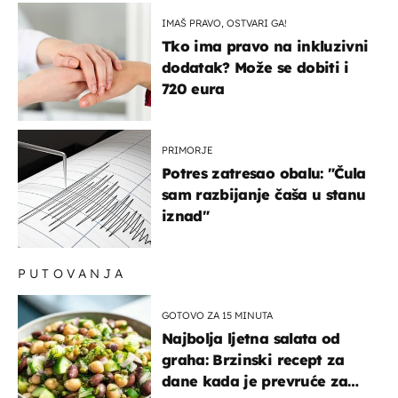
možemo oka sklopiti"
IMAŠ PRAVO, OSTVARI GA!
Tko ima pravo na inkluzivni
dodatak? Može se dobiti i
720 eura
PRIMORJE
Potres zatresao obalu: "Čula
sam razbijanje čaša u stanu
iznad"
PUTOVANJA
GOTOVO ZA 15 MINUTA
Najbolja ljetna salata od
graha: Brzinski recept za
dane kada je prevruće za