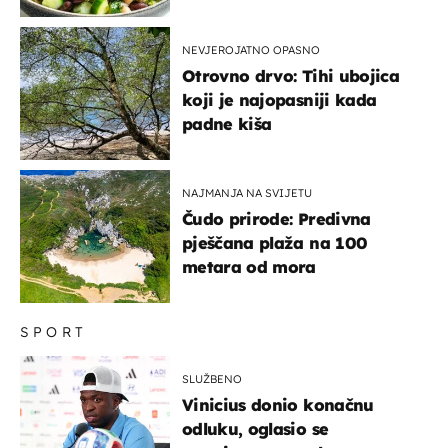
kuhanje
NEVJEROJATNO OPASNO
Otrovno drvo: Tihi ubojica
koji je najopasniji kada
padne kiša
NAJMANJA NA SVIJETU
Čudo prirode: Predivna
pješčana plaža na 100
metara od mora
SPORT
SLUŽBENO
Vinicius donio konačnu
odluku, oglasio se