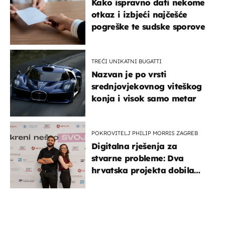
Kako ispravno dati nekome
otkaz i izbjeći najčešće
pogreške te sudske sporove
TREĆI UNIKATNI BUGATTI
Nazvan je po vrsti
srednjovjekovnog viteškog
konja i visok samo metar
POKROVITELJ PHILIP MORRIS ZAGREB
Digitalna rješenja za
stvarne probleme: Dva
hrvatska projekta dobila
potporu za razvoj