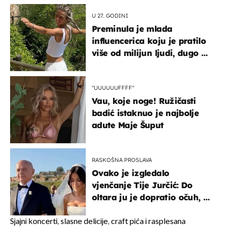
U 27. GODINI
Preminula je mlada
influencerica koju je pratilo
više od milijun ljudi, dugo se
borila s opakom bolešću
"UUUUUUFFFF"
Vau, koje noge! Ružičasti
badić istaknuo je najbolje
adute Maje Šuput
RASKOŠNA PROSLAVA
Ovako je izgledalo
vjenčanje Tije Jurčić: Do
oltara ju je dopratio očuh, a
slavilo se uz Olivera i Rozgu
Sjajni koncerti, slasne delicije, craft pića i rasplesana