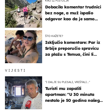
KAO IZ PIŠTOLJA
Dobacila komentar trudnici
bez noge, a muž ispalio
odgovor kao da je samo
čekao…
ŠTO KAŽETE?
Isključio komentare: Par iz
Srbije preporučio spravicu
za plažu s Temua, čini li
vam se ovo sigurnim?
VIJESTI
"I DALJE SU PLESALI, VRIŠTALI..."
Turisti mu zapalili
apartman: "U 30 minuta
nestalo je 50 godina našeg
života, supruga i ja ne