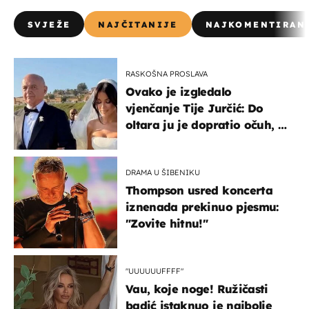
SVJEŽE
NAJČITANIJE
NAJKOMENTIRAN
RASKOŠNA PROSLAVA
Ovako je izgledalo
vjenčanje Tije Jurčić: Do
oltara ju je dopratio očuh, a
slavilo se uz Olivera i Rozgu
DRAMA U ŠIBENIKU
Thompson usred koncerta
iznenada prekinuo pjesmu:
"Zovite hitnu!"
"UUUUUUFFFF"
Vau, koje noge! Ružičasti
badić istaknuo je najbolje