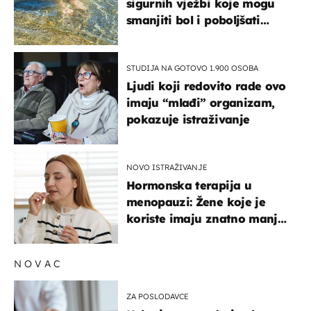
sigurnih vježbi koje mogu
smanjiti bol i poboljšati
pokretljivost
STUDIJA NA GOTOVO 1.900 OSOBA
Ljudi koji redovito rade ovo
imaju “mlađi” organizam,
pokazuje istraživanje
NOVO ISTRAŽIVANJE
Hormonska terapija u
menopauzi: Žene koje je
koriste imaju znatno manji
rizik od ovoga
NOVAC
ZA POSLODAVCE