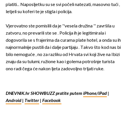
platiti... Naposljetku su se svi počeli natezati, masovno tući ,
letjeli su koferi te je stigla i policija.
Vjerovatno ste pomislili da je ''vesela družina '' završila u
zatvoru, no prevarili ste se . Policija ih je legitimirala i
dogovorila se s frajerima da curama plate hotel, a onda su ih
najnormalnije pustili da i dalje partijaju . Takvo što kod nas bi
bilo nemoguće , no za razliku od Hrvata svi koji žive na Ibizi
znaju da su tulumi, ružione kao i golema potrošnje turista
ono radi čega će nakon ljeta zadovoljno trljati ruke.
DNEVNIK.hr SHOWBUZZ pratite putem
iPhone/iPad
|
Android
|
Twitter
|
Facebook