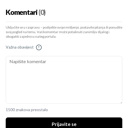
Komentari
(0)
Uključite se u raspravu – podijelite svoje mišljenje, postavite pitanja ili ponudite
svoj pogled na temu. Vaš komentar može potaknuti zanimljiv dijalog i
obogatiti zajednicu našeg portala.
Važna obavijest
!
1500 znakova preostalo
Prijavite se