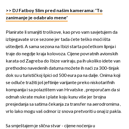
>> DJ Fatboy Slim pred našim kamerama: 'To
zanimanje je odabralo mene'
Planirate li smanjiti troškove, kao prvo vam savjetujem da
izbjegavate srce sezone jer tada ćete teško moći išta
uštedjeti. A sama sezona na Ibizi starta početkom lipnja i
traje do negdje kraja kolovoza. Cijene povratnih avionskih
karata od Zagreba do Ibize variraju, pa ih ukoliko idete van
prethodno navedenih datuma možete ih naći za 300-tinjak
dok su u turističkoj špici od 500 eura pa na dalje. Onima koji
se odluče tražiti još jeftinije varijante preko niskotarifnih
kompanija i sa polazištem van Hrvatske , preporučam da si
odmah skrate muke i plate koju kunu više jer brojna
presjedanja sa satima čekanja za transfer na aerodromima ,
vrlo lako mogu vaš odmor iz snova pretvoriti u onaj iz pakla.
Sa smještajem je slična stvar - cijene noćenja u