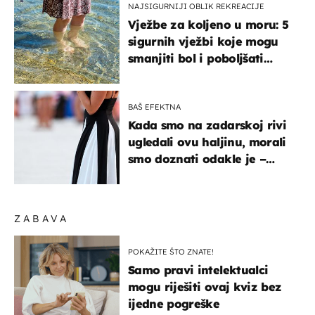
NAJSIGURNIJI OBLIK REKREACIJE
Vježbe za koljeno u moru: 5
sigurnih vježbi koje mogu
smanjiti bol i poboljšati
pokretljivost
BAŠ EFEKTNA
Kada smo na zadarskoj rivi
ugledali ovu haljinu, morali
smo doznati odakle je –
košta samo 18 eura
ZABAVA
POKAŽITE ŠTO ZNATE!
Samo pravi intelektualci
mogu riješiti ovaj kviz bez
ijedne pogreške