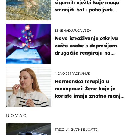
sigurnih vježbi koje mogu
smanjiti bol i poboljšati
pokretljivost
IZNENAĐUJUĆA VEZA
Novo istraživanje otkriva
zašto osobe s depresijom
drugačije reagiraju na
lajkove
NOVO ISTRAŽIVANJE
Hormonska terapija u
menopauzi: Žene koje je
koriste imaju znatno manji
rizik od ovoga
NOVAC
TREĆI UNIKATNI BUGATTI