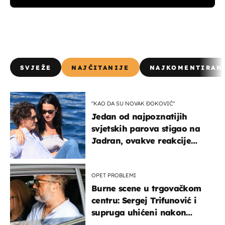
SVJEŽE
NAJČITANIJE
NAJKOMENTIRAN
"KAO DA SU NOVAK ĐOKOVIĆ"
Jedan od najpoznatijih
svjetskih parova stigao na
Jadran, ovakve reakcije
vjerojatno nisu očekivali
OPET PROBLEMI
Burne scene u trgovačkom
centru: Sergej Trifunović i
supruga uhićeni nakon
svađe!