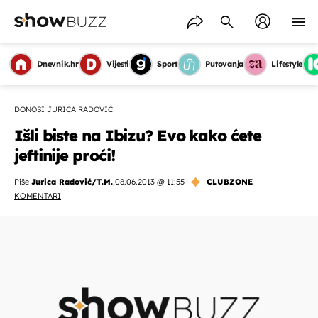
Dnevnik.hr
Vijesti
Sport
Putovanja
Lifestyle
DONOSI JURICA RADOVIĆ
Išli biste na Ibizu? Evo kako ćete
jeftinije proći!
Piše
Jurica Radović/T.M.
,
08.06.2013 @ 11:55
CLUBZONE
KOMENTARI
OMOGUĆI OBAVIJESTI