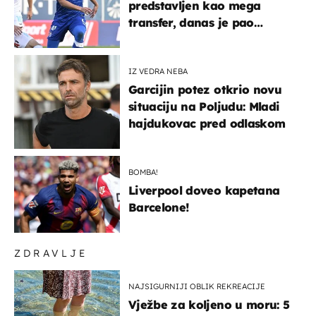
predstavljen kao mega
transfer, danas je pao
najniže u karijeri
IZ VEDRA NEBA
Garcijin potez otkrio novu
situaciju na Poljudu: Mladi
hajdukovac pred odlaskom
BOMBA!
Liverpool doveo kapetana
Barcelone!
ZDRAVLJE
NAJSIGURNIJI OBLIK REKREACIJE
Vježbe za koljeno u moru: 5