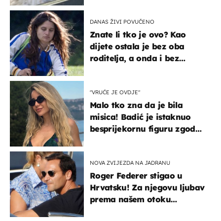
DANAS ŽIVI POVUČENO
Znate li tko je ovo? Kao
dijete ostala je bez oba
roditelja, a onda i bez
milijuna koje je trebala
naslijediti
"VRUĆE JE OVDJE"
Malo tko zna da je bila
misica! Badić je istaknuo
besprijekornu figuru zgodne
voditeljice
NOVA ZVIJEZDA NA JADRANU
Roger Federer stigao u
Hrvatsku! Za njegovu ljubav
prema našem otoku
zaslužan je jedan poznati