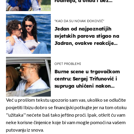
roditelja, a onda i bez
milijuna koje je trebala
naslijediti
"KAO DA SU NOVAK ĐOKOVIĆ"
Jedan od najpoznatijih
svjetskih parova stigao na
Jadran, ovakve reakcije
vjerojatno nisu očekivali
OPET PROBLEMI
Burne scene u trgovačkom
centru: Sergej Trifunović i
supruga uhićeni nakon
svađe!
Već u prošlom tekstu upozorio sam vas, ukoliko se odlučite
posjetiti Ibizu dobro se financijski potkujte jer na tom otoku
''užitaka'' nećete baš tako jeftino proći. Ipak, otkrit ću vam
neke korisne činjenice koje bi vam mogle pomoći na vašem
putovanju iz snova.