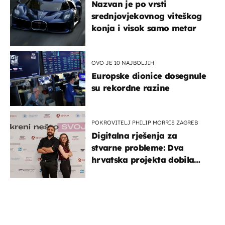
Nazvan je po vrsti
srednjovjekovnog viteškog
konja i visok samo metar
OVO JE 10 NAJBOLJIH
Europske dionice dosegnule
su rekordne razine
POKROVITELJ PHILIP MORRIS ZAGREB
Digitalna rješenja za
stvarne probleme: Dva
hrvatska projekta dobila
potporu za razvoj