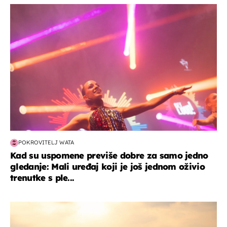
kultura & zabava
POKROVITELJ WATA
Kad su uspomene previše dobre za samo jedno
gledanje: Mali uređaj koji je još jednom oživio
trenutke s ple...
zanimljivosti