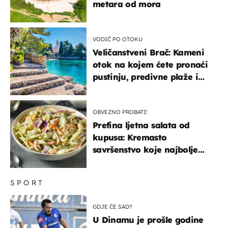
metara od mora
VODIČ PO OTOKU
Veličanstveni Brač: Kameni
otok na kojem ćete pronaći
pustinju, predivne plaže i
uzbudljivu hranu
OBVEZNO PROBATI!
Prefina ljetna salata od
kupusa: Kremasto
savršenstvo koje najbolje
paše uz pečeno meso
SPORT
GDJE ĆE SAD?
U Dinamu je prošle godine