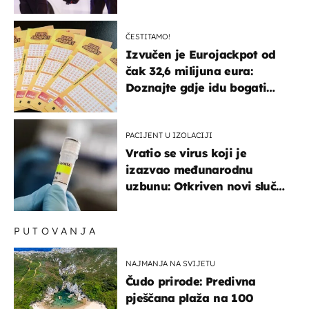
ČESTITAMO!
Izvučen je Eurojackpot od
čak 32,6 milijuna eura:
Doznajte gdje idu bogati
dobitci u Hrvatskoj
PACIJENT U IZOLACIJI
Vratio se virus koji je
izazvao međunarodnu
uzbunu: Otkriven novi slučaj
u Europi
PUTOVANJA
NAJMANJA NA SVIJETU
Čudo prirode: Predivna
pješčana plaža na 100