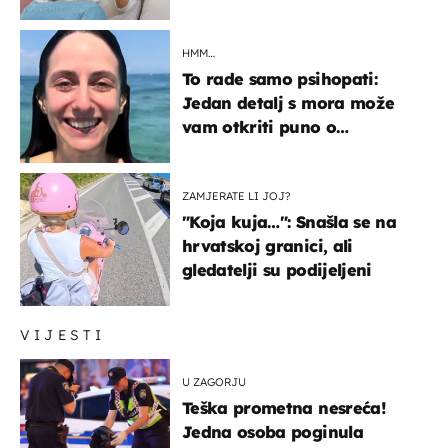
HMM…
To rade samo psihopati:
Jedan detalj s mora može
vam otkriti puno o
prijateljima
ZAMJERATE LI JOJ?
"Koja kuja…": Snašla se na
hrvatskoj granici, ali
gledatelji su podijeljeni
VIJESTI
U ZAGORJU
Teška prometna nesreća!
Jedna osoba poginula