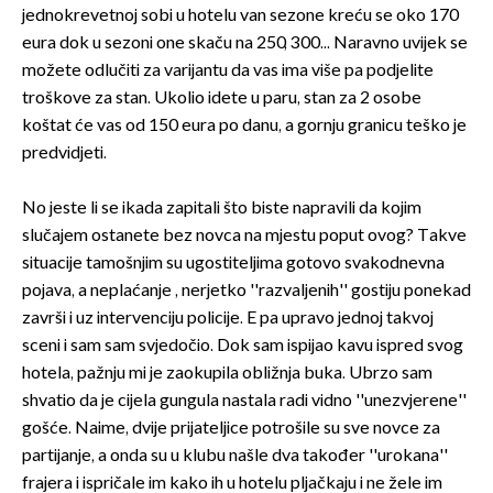
jednokrevetnoj sobi u hotelu van sezone kreću se oko 170
eura dok u sezoni one skaču na 250, 300... Naravno uvijek se
možete odlučiti za varijantu da vas ima više pa podjelite
troškove za stan. Ukolio idete u paru, stan za 2 osobe
koštat će vas od 150 eura po danu, a gornju granicu teško je
predvidjeti.
No jeste li se ikada zapitali što biste napravili da kojim
slučajem ostanete bez novca na mjestu poput ovog? Takve
situacije tamošnjim su ugostiteljima gotovo svakodnevna
pojava, a neplaćanje , nerjetko ''razvaljenih'' gostiju ponekad
završi i uz intervenciju policije. E pa upravo jednoj takvoj
sceni i sam sam svjedočio. Dok sam ispijao kavu ispred svog
hotela, pažnju mi je zaokupila obližnja buka. Ubrzo sam
shvatio da je cijela gungula nastala radi vidno ''unezvjerene''
gošće. Naime, dvije prijateljice potrošile su sve novce za
partijanje, a onda su u klubu našle dva također ''urokana''
frajera i ispričale im kako ih u hotelu pljačkaju i ne žele im