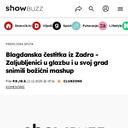
Dnevnik.hr
Vijesti
Sport
Putovanja
Lifestyle
PREMIJERA SPOTA
Blagdanska čestitka iz Zadra -
Zaljubljenici u glazbu i u svoj grad
snimili božićni mashup
Piše
P.R./Đ.S.
,
11.12.2020 @ 19:16
CLUBZONE
KOMENTARI
OMOGUĆI OBAVIJESTI