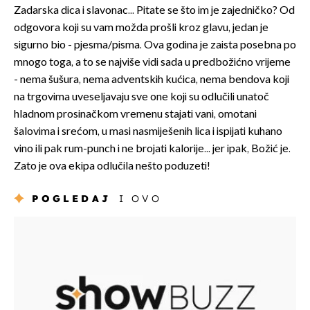
Zadarska dica i slavonac... Pitate se što im je zajedničko? Od
odgovora koji su vam možda prošli kroz glavu, jedan je
sigurno bio - pjesma/pisma. Ova godina je zaista posebna po
mnogo toga, a to se najviše vidi sada u predbožićno vrijeme
- nema šušura, nema adventskih kućica, nema bendova koji
na trgovima uveseljavaju sve one koji su odlučili unatoč
hladnom prosinačkom vremenu stajati vani, omotani
šalovima i srećom, u masi nasmiješenih lica i ispijati kuhano
vino ili pak rum-punch i ne brojati kalorije... jer ipak, Božić je.
Zato je ova ekipa odlučila nešto poduzeti!
POGLEDAJ
I OVO