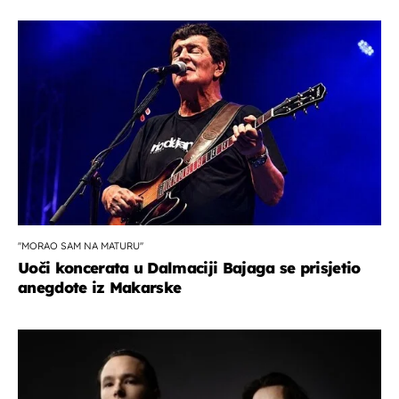
''MORAO SAM NA MATURU''
Uoči koncerata u Dalmaciji Bajaga se prisjetio
anegdote iz Makarske