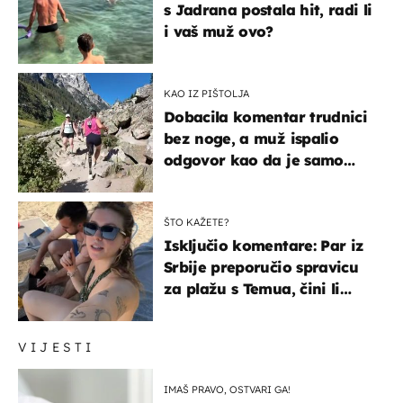
s Jadrana postala hit, radi li
i vaš muž ovo?
KAO IZ PIŠTOLJA
Dobacila komentar trudnici
bez noge, a muž ispalio
odgovor kao da je samo
čekao…
ŠTO KAŽETE?
Isključio komentare: Par iz
Srbije preporučio spravicu
za plažu s Temua, čini li
vam se ovo sigurnim?
VIJESTI
IMAŠ PRAVO, OSTVARI GA!