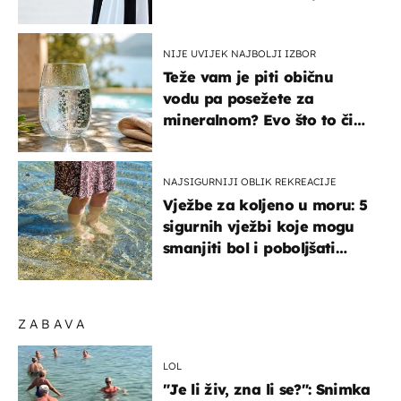
košta samo 18 eura
NIJE UVIJEK NAJBOLJI IZBOR
Teže vam je piti običnu
vodu pa posežete za
mineralnom? Evo što to čini
organizmu
NAJSIGURNIJI OBLIK REKREACIJE
Vježbe za koljeno u moru: 5
sigurnih vježbi koje mogu
smanjiti bol i poboljšati
pokretljivost
ZABAVA
LOL
"Je li živ, zna li se?": Snimka