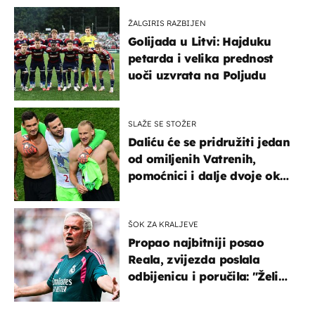
ŽALGIRIS RAZBIJEN
Golijada u Litvi: Hajduku
petarda i velika prednost
uoči uzvrata na Poljudu
SLAŽE SE STOŽER
Daliću će se pridružiti jedan
od omiljenih Vatrenih,
pomoćnici i dalje dvoje oko
ponude
ŠOK ZA KRALJEVE
Propao najbitniji posao
Reala, zvijezda poslala
odbijenicu i poručila: "Želim
u Barcelonu"