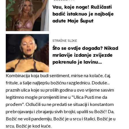
Vau, koje noge! Ružičasti
badić istaknuo je najbolje
adute Maje Šuput
STRAŠNE SLIKE
Što se ovdje događa? Nikad
mršavije izdanje zvijezde
pokrenulo je lavinu
zabrinutih komentara
Kombinacija koja budi sentiment, mirise na kolače, čaj,
fritule, a šalje najljepšu božićnu razglednicu. Doduše...
praznih ulica koje su prošlih godina u ovo vrijeme sasvim
legitimno mogle promijeniti ime u "Ulica Pusti me da
prođem". Odlučili su ne predati se situaciji i konstantom
prebrojavanju i zbrajanju sivih brojki, upalili su Božić! Da,
Božić ne voli pandemiju, Božić je u srcu i štalici, Božić je u
srcu, Božić je kod kuće.