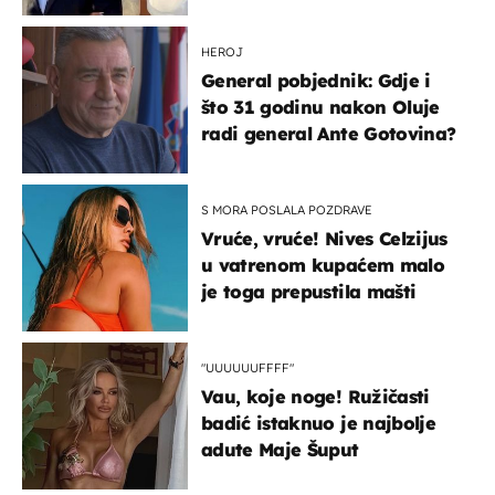
slavilo se uz Olivera i Rozgu
HEROJ
General pobjednik: Gdje i
što 31 godinu nakon Oluje
radi general Ante Gotovina?
S MORA POSLALA POZDRAVE
Vruće, vruće! Nives Celzijus
u vatrenom kupaćem malo
je toga prepustila mašti
"UUUUUUFFFF"
Vau, koje noge! Ružičasti
badić istaknuo je najbolje
adute Maje Šuput