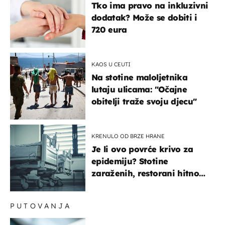
Tko ima pravo na inkluzivni
dodatak? Može se dobiti i
720 eura
KAOS U CEUTI
Na stotine maloljetnika
lutaju ulicama: "Očajne
obitelji traže svoju djecu"
KRENULO OD BRZE HRANE
Je li ovo povrće krivo za
epidemiju? Stotine
zaraženih, restorani hitno
povukli proizvod
PUTOVANJA