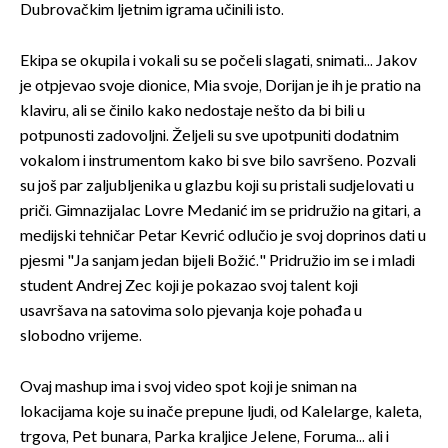
Dubrovačkim ljetnim igrama učinili isto.
Ekipa se okupila i vokali su se počeli slagati, snimati... Jakov
je otpjevao svoje dionice, Mia svoje, Dorijan je ih je pratio na
klaviru, ali se činilo kako nedostaje nešto da bi bili u
potpunosti zadovoljni. Željeli su sve upotpuniti dodatnim
vokalom i instrumentom kako bi sve bilo savršeno. Pozvali
su još par zaljubljenika u glazbu koji su pristali sudjelovati u
priči. Gimnazijalac Lovre Medanić im se pridružio na gitari, a
medijski tehničar Petar Kevrić odlučio je svoj doprinos dati u
pjesmi "Ja sanjam jedan bijeli Božić." Pridružio im se i mladi
student Andrej Zec koji je pokazao svoj talent koji
usavršava na satovima solo pjevanja koje pohađa u
slobodno vrijeme.
Ovaj mashup ima i svoj video spot koji je sniman na
lokacijama koje su inače prepune ljudi, od Kalelarge, kaleta,
trgova, Pet bunara, Parka kraljice Jelene, Foruma... ali i