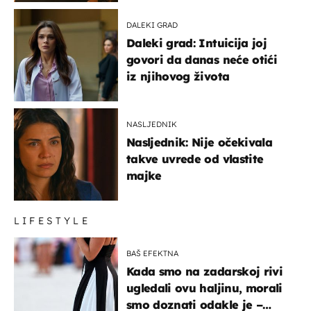
DALEKI GRAD
Daleki grad: Intuicija joj
govori da danas neće otići
iz njihovog života
NASLJEDNIK
Nasljednik: Nije očekivala
takve uvrede od vlastite
majke
LIFESTYLE
BAŠ EFEKTNA
Kada smo na zadarskoj rivi
ugledali ovu haljinu, morali
smo doznati odakle je –