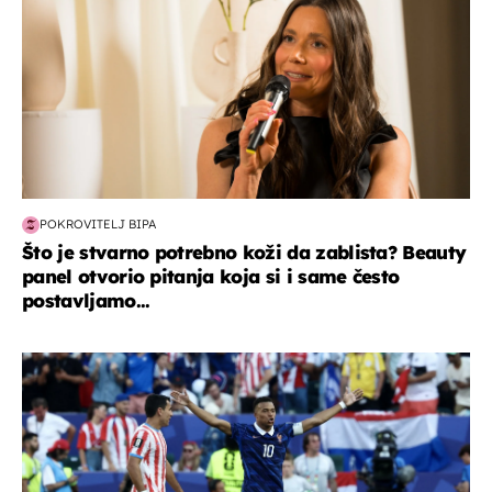
POKROVITELJ BIPA
Što je stvarno potrebno koži da zablista? Beauty
panel otvorio pitanja koja si i same često
postavljamo...
svjetsko prvenstvo 2026