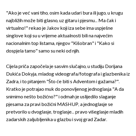
"Ako je već vani tiho, osim kada udari bura ili jugo, u krugu
najbližih može biti glasno, uz gitaru i pjesmu... Ma čak i
virtualno!" rekao je Jakov koji iza sebe ima uspješne
singlove koji su u vrijeme aktualnosti bili na najvećim
nacionalnim top listama, njegov "Kišobran" i "Kako si
dospjela tamo" samo su neki od njih.
Cijela priča započela je sasvim slučajno, u studiju Dorijana
Dukića Dokyja, mladog videografa/fotografa i glazbenika iz
Zadra, i to pitanjem "Što će biti s Adventom i gažama?".
Kratko je potrajao muk do ponovljenog jednoglasja "A da
snimimo nešto božićno?" i odmah je uslijedilo slaganje
pjesama za pravi božićni MASHUP, a jednoglasje se
pretvorilo u dvoglasje, troglasje... pravo višeglasje mladih
zadarskih zaljubljenika u glazbu i svoj grad Zadar.