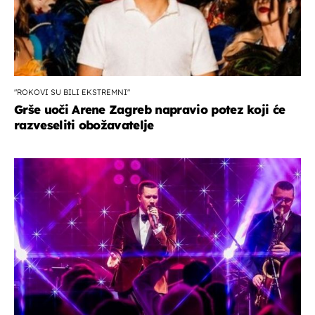
"ROKOVI SU BILI EKSTREMNI"
Grše uoči Arene Zagreb napravio potez koji će
razveseliti obožavatelje