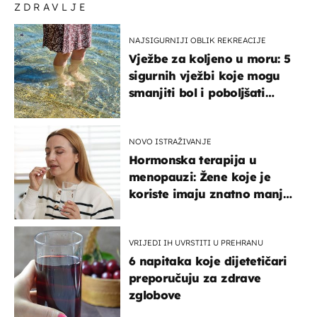
ZDRAVLJE
NAJSIGURNIJI OBLIK REKREACIJE
Vježbe za koljeno u moru: 5
sigurnih vježbi koje mogu
smanjiti bol i poboljšati
pokretljivost
NOVO ISTRAŽIVANJE
Hormonska terapija u
menopauzi: Žene koje je
koriste imaju znatno manji
rizik od ovoga
VRIJEDI IH UVRSTITI U PREHRANU
6 napitaka koje dijetetičari
preporučuju za zdrave
zglobove