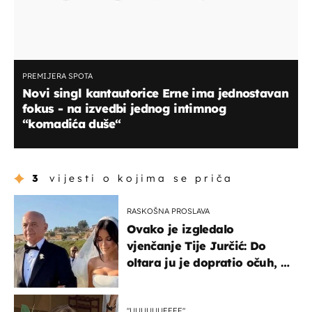
PREMIJERA SPOTA
Novi singl kantautorice Erne ima jednostavan
fokus - na izvedbi jednog intimnog
“komadića duše“
3
vijesti o kojima se priča
RASKOŠNA PROSLAVA
Ovako je izgledalo
vjenčanje Tije Jurčić: Do
oltara ju je dopratio očuh, a
slavilo se uz Olivera i Rozgu
"UUUUUUFFFF"