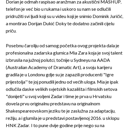
Dorian je odmah raspisao aranžman za akustični MASHUP,
telefon je već bio u rukama i uskoro su nam se odlučili
pridružiti svi ljudi koji su u videu koji je snimio Dominik Juričić,
a montirao Dorijan Dukić Doky te dodatno začinili cijelu
priču.
Posebnu čaroliju od samog početka ovog projekta dala je
profesionalna zadarska glumica Mia Zara koja je svoj talent
izbrusila na južnoj polutci, točnije u Sydneyu na AADA
(Australian Academy of Dramatic Art), a svoju karijeru
gradila je u Londonu gdje su je zapazili producenti "Igre
prijestolja'' te joj ponudili jednu od većih uloga. Mia je ipak
odlučila daske velikih svjetskih kazališta i filmskih setova
"donijeti" u svoj voljeni Zadar i time je prva u Hrvatsku
dovela prvu originalnu predstavu na originalnom
Shakespeareovskom jeziku te je zaslužna za adaptaciju,
režiju, a i glumila je u predstavi postavljenoj 2016. u sklopu
HNK Zadar. I to pune dvije godine prije nego su na