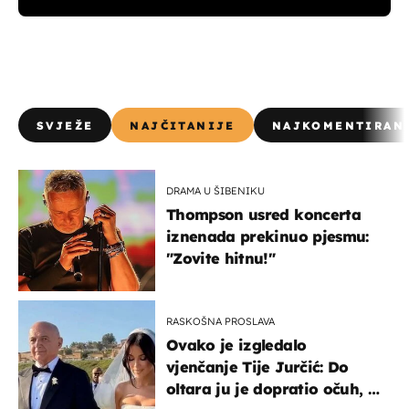
SVJEŽE
NAJČITANIJE
NAJKOMENTIRAN
DRAMA U ŠIBENIKU
Thompson usred koncerta
iznenada prekinuo pjesmu:
"Zovite hitnu!"
RASKOŠNA PROSLAVA
Ovako je izgledalo
vjenčanje Tije Jurčić: Do
oltara ju je dopratio očuh, a