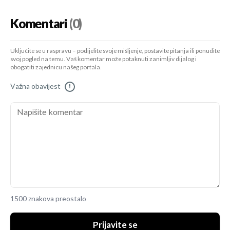
Komentari
(0)
Uključite se u raspravu – podijelite svoje mišljenje, postavite pitanja ili ponudite
svoj pogled na temu. Vaš komentar može potaknuti zanimljiv dijalog i
obogatiti zajednicu našeg portala.
Važna obavijest
!
1500 znakova preostalo
Prijavite se