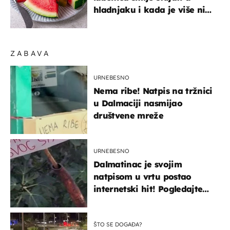
hladnjaku i kada je više nije
sigurno jesti?
ZABAVA
URNEBESNO
Nema ribe! Natpis na tržnici
u Dalmaciji nasmijao
društvene mreže
URNEBESNO
Dalmatinac je svojim
natpisom u vrtu postao
internetski hit! Pogledajte
što je napisao
ŠTO SE DOGAĐA?