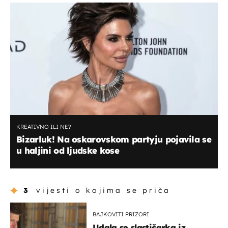
KREATIVNO ILI NE?
Bizarluk! Na oskarovskom partyju pojavila se
u haljini od ljudske kose
3
vijesti o kojima se priča
BAJKOVITI PRIZORI
Udala se slastičarka iz