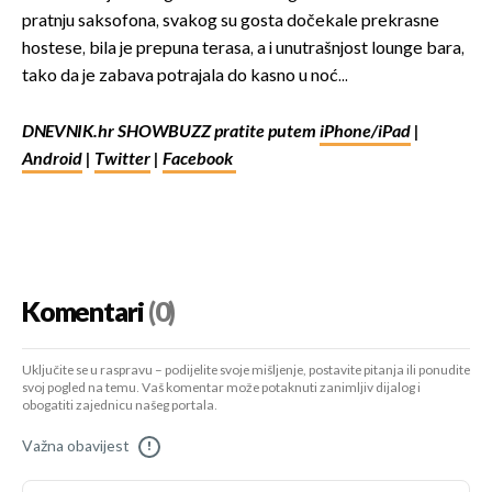
pratnju saksofona, svakog su gosta dočekale prekrasne
hostese, bila je prepuna terasa, a i unutrašnjost lounge bara,
tako da je zabava potrajala do kasno u noć...
DNEVNIK.hr SHOWBUZZ pratite putem
iPhone/iPad
|
Android
|
Twitter
|
Facebook
Komentari
(0)
Uključite se u raspravu – podijelite svoje mišljenje, postavite pitanja ili ponudite
svoj pogled na temu. Vaš komentar može potaknuti zanimljiv dijalog i
obogatiti zajednicu našeg portala.
Važna obavijest
!