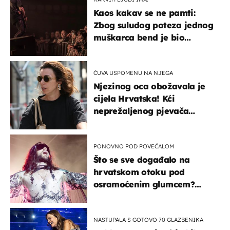
Kaos kakav se ne pamti:
Zbog suludog poteza jednog
muškarca bend je bio
prisiljen prekinuti nastup
ČUVA USPOMENU NA NJEGA
Njezinog oca obožavala je
cijela Hrvatska! Kći
neprežaljenog pjevača
projurila špicom na dva
kotača
PONOVNO POD POVEĆALOM
Što se sve događalo na
hrvatskom otoku pod
osramoćenim glumcem?
Bizarni prizori i danas
izazivaju nevjericu
NASTUPALA S GOTOVO 70 GLAZBENIKA