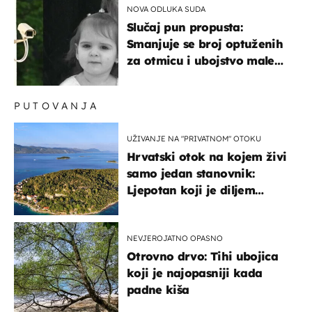
NOVA ODLUKA SUDA
Slučaj pun propusta:
Smanjuje se broj optuženih
za otmicu i ubojstvo male
Danke
PUTOVANJA
UŽIVANJE NA "PRIVATNOM" OTOKU
Hrvatski otok na kojem živi
samo jedan stanovnik:
Ljepotan koji je diljem
svijeta poznat po svojem
"bijelom zlatu"
NEVJEROJATNO OPASNO
Otrovno drvo: Tihi ubojica
koji je najopasniji kada
padne kiša