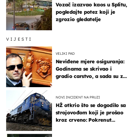
Vozač izazvao kaos u Splitu,
pogledajte potez koji je
zgrozio gledatelje
VIJESTI
VELIKI PAD
Neviđene mjere osiguranja:
Godinama se skrivao i
gradio carstvo, a sada su za
njegovo izručenje naručili
posebno vozilo
NOVI INCIDENT NA PRUZI
HŽ otkrio što se dogodilo sa
strojovođom koji je prošao
kroz crveno: Pokrenut
inspekcijski nadzor