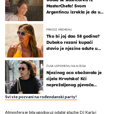
MasterChefa! Svom
Argentincu izrekla je da u
rodnoj Hercegovini
PRKOSI VREMENU
Tko bi joj dao 58 godina?
Duboko rezani kupaći
stavio je njezine adute u
prvi plan
ČUVA USPOMENU NA NJEGA
Njezinog oca obožavala je
cijela Hrvatska! Kći
neprežaljenog pjevača
projurila špicom na dva
kotača
Svi ste pozvani na rođendanski party!
Atmosfera je bila ugodna uz odabir glazbe DJ Karla i