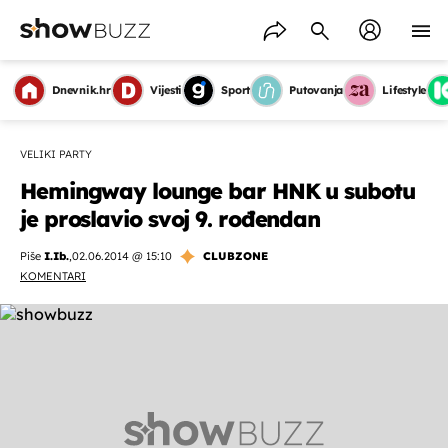
Dnevnik.hr
Vijesti
Sport
Putovanja
Lifestyle
VELIKI PARTY
Hemingway lounge bar HNK u subotu
je proslavio svoj 9. rođendan
Piše
I.Ib.
,
02.06.2014 @ 15:10
CLUBZONE
KOMENTARI
OMOGUĆI OBAVIJESTI