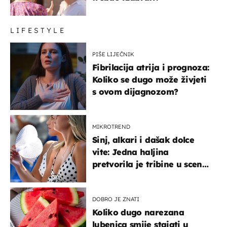
LIFESTYLE
PIŠE LIJEČNIK
Fibrilacija atrija i prognoza:
Koliko se dugo može živjeti
s ovom dijagnozom?
MIKROTREND
Sinj, alkari i dašak dolce
vite: Jedna haljina
pretvorila je tribine u scenu
iz talijanskog filma
DOBRO JE ZNATI
Koliko dugo narezana
lubenica smije stajati u