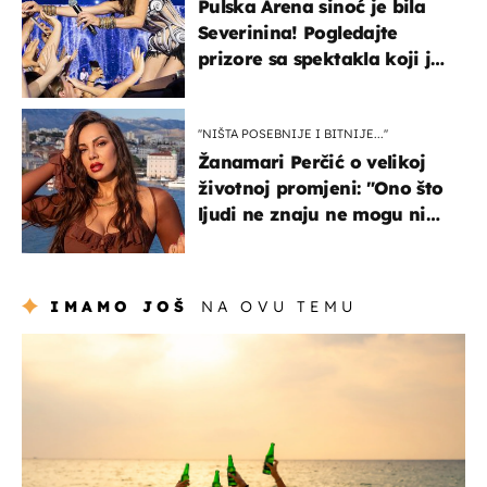
Pulska Arena sinoć je bila
Severinina! Pogledajte
prizore sa spektakla koji je
rasprodan mjesec dana
ranije
''NIŠTA POSEBNIJE I BITNIJE...''
Žanamari Perčić o velikoj
životnoj promjeni: "Ono što
ljudi ne znaju ne mogu ni
uništiti''
IMAMO JOŠ
NA OVU TEMU
zanimljivosti