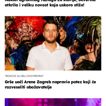
otkrila i veliku novost koja uskoro stiže!
"ROKOVI SU BILI EKSTREMNI"
Grše uoči Arene Zagreb napravio potez koji će
razveseliti obožavatelje