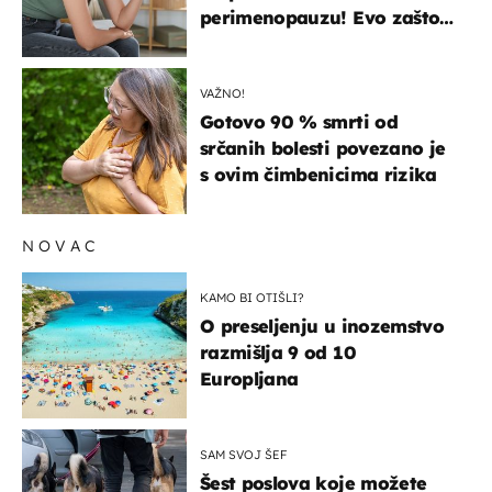
perimenopauzu! Evo zašto
su simptomi toliko
zbunjujući
VAŽNO!
Gotovo 90 % smrti od
srčanih bolesti povezano je
s ovim čimbenicima rizika
NOVAC
KAMO BI OTIŠLI?
O preseljenju u inozemstvo
razmišlja 9 od 10
Europljana
SAM SVOJ ŠEF
Šest poslova koje možete