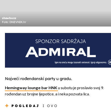
showbuzz
Foto: DNEVNIK.hr
Najveći rođendanski party u gradu.
Hemingway lounge bar HNK
u subotu je proslavio svoj 9.
rođendan uz brojne ljepotice, a i neka pozvata lica.
POGLEDAJ
I OVO