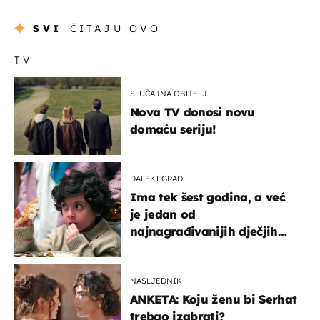
SVI
ČITAJU OVO
TV
SLUČAJNA OBITELJ
Nova TV donosi novu
domaću seriju!
DALEKI GRAD
Ima tek šest godina, a već
je jedan od
najnagrađivanijih dječjih
glumaca
NASLJEDNIK
ANKETA: Koju ženu bi Serhat
trebao izabrati?