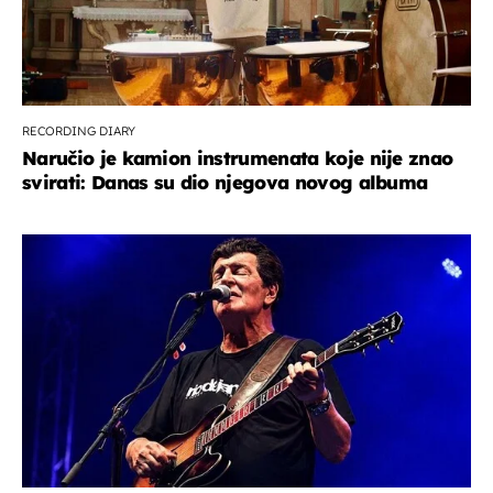
RECORDING DIARY
Naručio je kamion instrumenata koje nije znao
svirati: Danas su dio njegova novog albuma