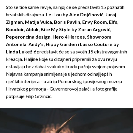
Što se tiče same revije, na njoj će se predstaviti 15 poznatih
hrvatskih dizajnera.
Lei Lou by Alex Dojčinović, Juraj
Zigman, Matija Vuica, Boris Pavlin, Envy Room, Elfs,
Boudoir, Alduk, Bite My Style by Zoran Argović,
Peperoncina design, Hero 4 Heroes, Showroom
Antonela, Andy's, Hippy Garden i Lusso Couture by
Linda Lukežić
predstavit će se sa svojih 15 ekstravagantnih
kreacija. Haljine koje su dizajneri pripremili za ovu reviju
ostavljaju bez daha i svakako kradu pažnju svojom pojavom.
Najavna kampanja snimljena je u jednom od najljepših
riječkih interijera – u atriju Pomorskog i povijesnog muzeja
Hrvatskog primorja - Guvernerovoj palači, a fotografije
potpisuje Filip Gržinčić.