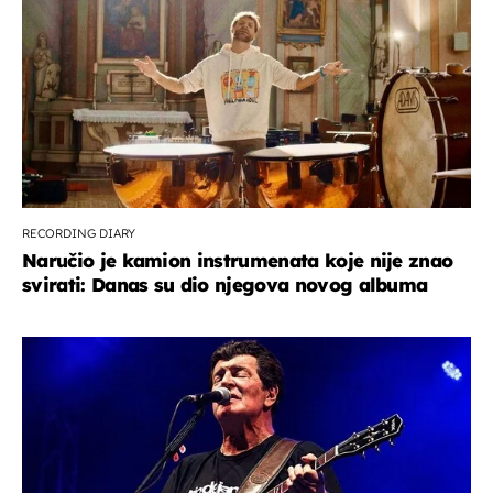
RECORDING DIARY
Naručio je kamion instrumenata koje nije znao
svirati: Danas su dio njegova novog albuma