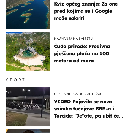
Kviz općeg znanja: Za one
pred kojima se i Google
može sakriti
NAJMANJA NA SVIJETU
Čudo prirode: Predivna
pješčana plaža na 100
metara od mora
SPORT
CIPELARILI GA DOK JE LEŽAO
VIDEO Pojavila se nova
snimka tučnjave BBB-a i
Torcide: "Je*ote, pa ubit će
ga!"