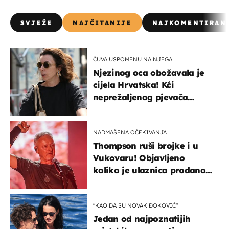
SVJEŽE
NAJČITANIJE
NAJKOMENTIRAN
ČUVA USPOMENU NA NJEGA
Njezinog oca obožavala je
cijela Hrvatska! Kći
neprežaljenog pjevača
projurila špicom na dva
kotača
NADMAŠENA OČEKIVANJA
Thompson ruši brojke i u
Vukovaru! Objavljeno
koliko je ulaznica prodano
u kratkom vremenu
"KAO DA SU NOVAK ĐOKOVIĆ"
Jedan od najpoznatijih