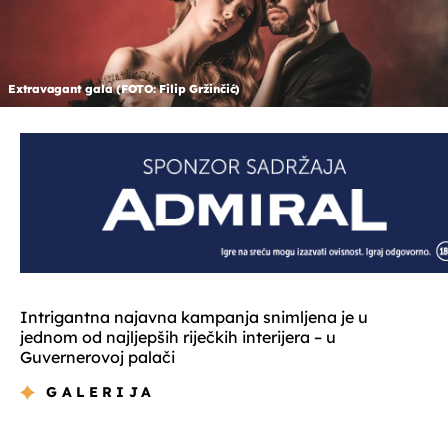
Extravagant gala (FOTO: Filip Gržinčić)
Intrigantna najavna kampanja snimljena je u
jednom od najljepših riječkih interijera – u
Guvernerovoj palači
GALERIJA