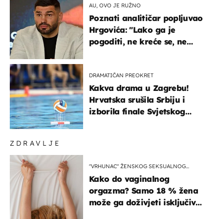
AU, OVO JE RUŽNO
Poznati analitičar popljuvao
Hrgovića: "Lako ga je
pogoditi, ne kreće se, ne
koristi noge..."
DRAMATIČAN PREOKRET
Kakva drama u Zagrebu!
Hrvatska srušila Srbiju i
izborila finale Svjetskog
prvenstva
ZDRAVLJE
"VRHUNAC" ŽENSKOG SEKSUALNOG
ISKUSTVA
Kako do vaginalnog
orgazma? Samo 18 % žena
može ga doživjeti isključivo
na ovaj način