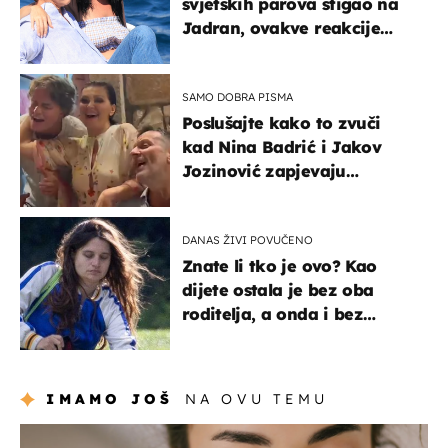
svjetskih parova stigao na
Jadran, ovakve reakcije
vjerojatno nisu očekivali
SAMO DOBRA PISMA
Poslušajte kako to zvuči
kad Nina Badrić i Jakov
Jozinović zapjevaju
Oliverov hit!
DANAS ŽIVI POVUČENO
Znate li tko je ovo? Kao
dijete ostala je bez oba
roditelja, a onda i bez
milijuna koje je trebala
naslijediti
IMAMO JOŠ
NA OVU TEMU
moda & ljepota