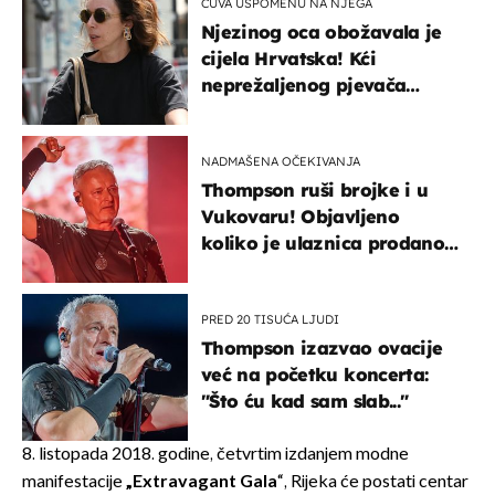
ČUVA USPOMENU NA NJEGA
Njezinog oca obožavala je
cijela Hrvatska! Kći
neprežaljenog pjevača
projurila špicom na dva
kotača
NADMAŠENA OČEKIVANJA
Thompson ruši brojke i u
Vukovaru! Objavljeno
koliko je ulaznica prodano
u kratkom vremenu
PRED 20 TISUĆA LJUDI
Thompson izazvao ovacije
već na početku koncerta:
"Što ću kad sam slab..."
8. listopada 2018. godine, četvrtim izdanjem modne
manifestacije
„Extravagant Gala
“, Rijeka će postati centar