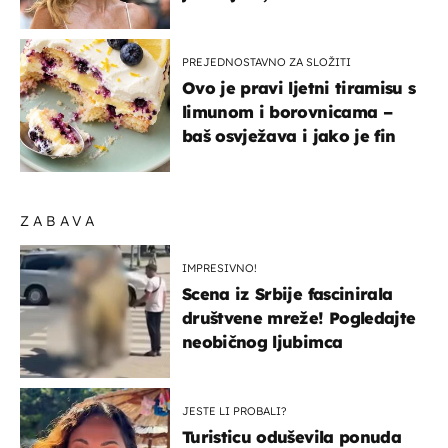
zagrebačkoj špici
PREJEDNOSTAVNO ZA SLOŽITI
Ovo je pravi ljetni tiramisu s
limunom i borovnicama –
baš osvježava i jako je fin
ZABAVA
IMPRESIVNO!
Scena iz Srbije fascinirala
društvene mreže! Pogledajte
neobičnog ljubimca
JESTE LI PROBALI?
Turisticu oduševila ponuda