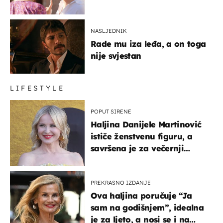
NASLJEDNIK
Rade mu iza leđa, a on toga
nije svjestan
LIFESTYLE
POPUT SIRENE
Haljina Danijele Martinović
ističe ženstvenu figuru, a
savršena je za večernji
izlazak na moru
PREKRASNO IZDANJE
Ova haljina poručuje “Ja
sam na godišnjem”, idealna
je za ljeto, a nosi se i na