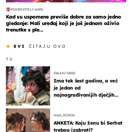
POKROVITELJ WATA
Kad su uspomene previše dobre za samo jedno
gledanje: Mali uređaj koji je još jednom oživio
trenutke s ple...
SVI
ČITAJU OVO
TV
DALEKI GRAD
Ima tek šest godina, a već
je jedan od
najnagrađivanijih dječjih
glumaca
NASLJEDNIK
ANKETA: Koju ženu bi Serhat
trebao izabrati?