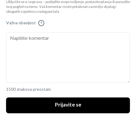
Uključite se u raspravu – podijelite svoje mišljenje, postavite pitanja ili ponudite
svoj pogled na temu. Vaš komentar može potaknuti zanimljiv dijalog i
obogatiti zajednicu našeg portala.
Važna obavijest
!
1500 znakova preostalo
Prijavite se