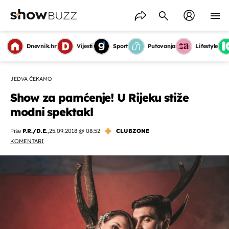
Dnevnik.hr
Vijesti
Sport
Putovanja
Lifestyle
JEDVA ČEKAMO
Show za pamćenje! U Rijeku stiže
modni spektakl
Piše
P.R./D.E.
,
25.09.2018 @ 08:52
CLUBZONE
KOMENTARI
OMOGUĆI OBAVIJESTI