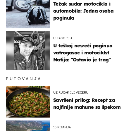
Težak sudar motocikla i
automobila: Jedna osoba
poginula
U ZAGORJU
U teškoj nesreći poginuo
vatrogasac i motociklst
Matija: "Ostavio je trag"
PUTOVANJA
UZ RUČAK ILI VEČERU
Savršeni prilog: Recept za
najfinije mahune sa špekom
15 PITANJA