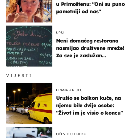
u Primoštenu: "Oni su puno
pametniji od nas"
UPS!
Meni domaćeg restorana
nasmijao društvene mreže!
Za sve je zaslužan
urnebesan naziv jela
VIJESTI
DRAMA U RIJECI
Urušio se balkon kuće, na
njemu bile dvije osobe:
"Život im je visio o koncu"
OČEVID U TIJEKU