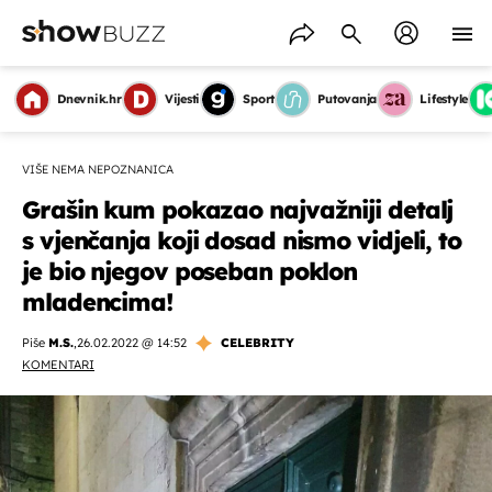
Dnevnik.hr
Vijesti
Sport
Putovanja
Lifestyle
VIŠE NEMA NEPOZNANICA
Grašin kum pokazao najvažniji detalj
s vjenčanja koji dosad nismo vidjeli, to
je bio njegov poseban poklon
mladencima!
Piše
M.S.
,
26.02.2022 @ 14:52
CELEBRITY
KOMENTARI
OMOGUĆI OBAVIJESTI