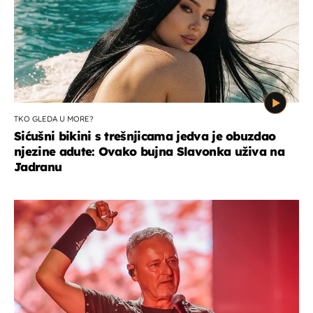
TKO GLEDA U MORE?
Sićušni bikini s trešnjicama jedva je obuzdao
njezine adute: Ovako bujna Slavonka uživa na
Jadranu