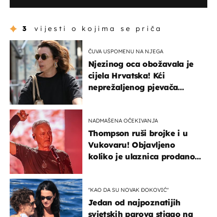
3
vijesti o kojima se priča
ČUVA USPOMENU NA NJEGA
Njezinog oca obožavala je
cijela Hrvatska! Kći
neprežaljenog pjevača
projurila špicom na dva
kotača
NADMAŠENA OČEKIVANJA
Thompson ruši brojke i u
Vukovaru! Objavljeno
koliko je ulaznica prodano
u kratkom vremenu
"KAO DA SU NOVAK ĐOKOVIĆ"
Jedan od najpoznatijih
svjetskih parova stigao na