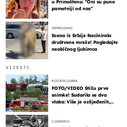
u Primoštenu: "Oni su puno
pametniji od nas"
IMPRESIVNO!
Scena iz Srbije fascinirala
društvene mreže! Pogledajte
neobičnog ljubimca
VIJESTI
KOD BJELOVARA
FOTO/VIDEO Stižu prve
snimke! Sudarila se dva
vlaka: Više je ozlijeđenih,
hitne službe na terenu
U ZAGORJU