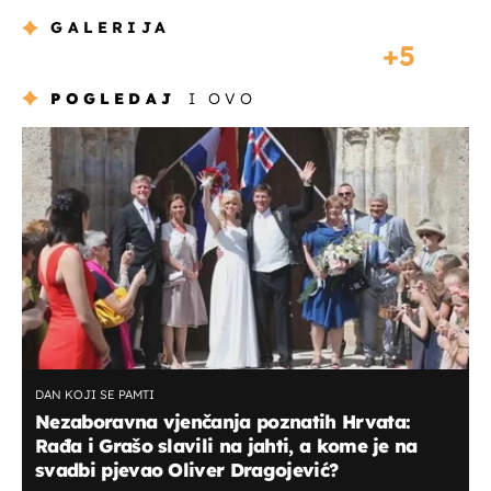
GALERIJA
5
POGLEDAJ
I OVO
DAN KOJI SE PAMTI
Nezaboravna vjenčanja poznatih Hrvata:
Rađa i Grašo slavili na jahti, a kome je na
svadbi pjevao Oliver Dragojević?