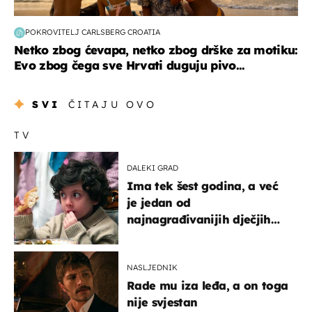
POKROVITELJ CARLSBERG CROATIA
Netko zbog ćevapa, netko zbog drške za motiku:
Evo zbog čega sve Hrvati duguju pivo...
SVI
ČITAJU OVO
TV
DALEKI GRAD
Ima tek šest godina, a već
je jedan od
najnagrađivanijih dječjih
glumaca
NASLJEDNIK
Rade mu iza leđa, a on toga
nije svjestan