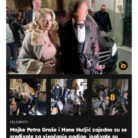
+
8
CELEBRITY
Majke Petra Graše i Hane Huljić zajedno su se
sređivale za vjenčanje godine, isplivale su