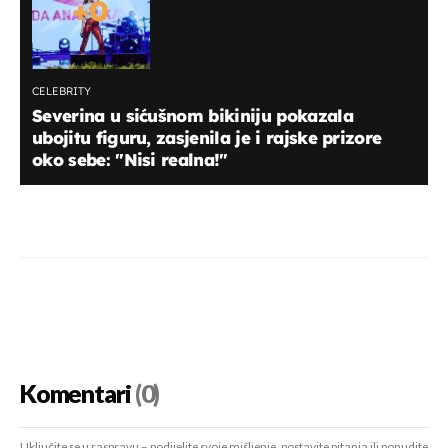
+
0
CELEBRITY
Severina u sićušnom bikiniju pokazala
ubojitu figuru, zasjenila je i rajske prizore
oko sebe: "Nisi realna!"
Komentari
(0)
Uključite se u raspravu – podijelite svoje mišljenje, postavite pitanja ili ponudite