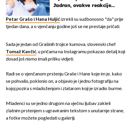
Jadran, ovakve reakcije
vjerojatno nisu očekivali
Petar Grašo i Hana Huljić
izrekli su sudbonosno "da" prije
tjedan dana, a o vjenčanju godine još se ne prestaje pričati.
Sada je jedan od Grašinih trojice kumova, slovenski chef
Tomaž Kavčić
, u pričama na Instagramu pokazao detalj koji
dosad još nismo imali priliku vidjeti.
Radi se o vjenčanom prstenju Graše i Hane koje im je, kako
se pohvalio, poklonio on, a objavio je i jednu fotografiju na
kojoj pozira s mladoženjom i zlatarom koji je izradio burme.
Mladenci su se jedno drugom na vječnu ljubav zakleli
zlatnim prstenjem s ugraviranim tekstom s unutarnje strane,
a fotke možete pogledati u galeriji.