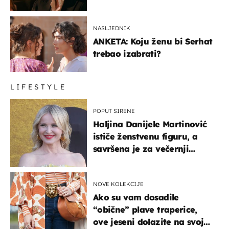
NASLJEDNIK
ANKETA: Koju ženu bi Serhat
trebao izabrati?
LIFESTYLE
POPUT SIRENE
Haljina Danijele Martinović
ističe ženstvenu figuru, a
savršena je za večernji
izlazak na moru
NOVE KOLEKCIJE
Ako su vam dosadile
“obične” plave traperice,
ove jeseni dolazite na svoje