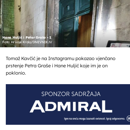
Hana Huljić i Petar Grašo - 1
Foto: Hrvoje Krolo/DNEVNIK.hr
Tomaž Kavčić je na Instagramu pokazao vjenčano
prstenje Petra Graše i Hane Huljić koje im je on
poklonio.