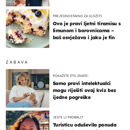
- izdvajamo 15 hit modela
PREJEDNOSTAVNO ZA SLOŽITI
Ovo je pravi ljetni tiramisu s
limunom i borovnicama –
baš osvježava i jako je fin
ZABAVA
POKAŽITE ŠTO ZNATE!
Samo pravi intelektualci
mogu riješiti ovaj kviz bez
ijedne pogreške
JESTE LI PROBALI?
Turisticu oduševila ponuda