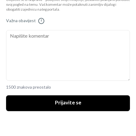
svoj pogled na temu. Vaš komentar može potaknuti zanimljiv dijalog i
obogatiti zajednicu našeg portala.
Važna obavijest
!
1500 znakova preostalo
Prijavite se