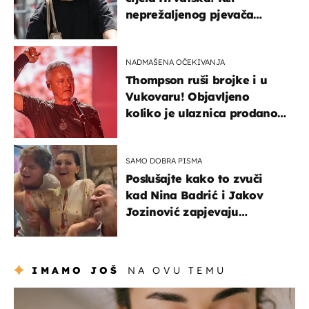
neprežaljenog pjevača
projurila špicom na dva
kotača
NADMAŠENA OČEKIVANJA
Thompson ruši brojke i u
Vukovaru! Objavljeno
koliko je ulaznica prodano
u kratkom vremenu
SAMO DOBRA PISMA
Poslušajte kako to zvuči
kad Nina Badrić i Jakov
Jozinović zapjevaju
Oliverov hit!
IMAMO JOŠ
NA OVU TEMU
moda & ljepota