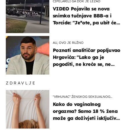
CIPELARILI GA DOK JE LEŽAO
VIDEO Pojavila se nova
snimka tučnjave BBB-a i
Torcide: "Je*ote, pa ubit će
ga!"
AU, OVO JE RUŽNO
Poznati analitičar popljuvao
Hrgovića: "Lako ga je
pogoditi, ne kreće se, ne
koristi noge..."
ZDRAVLJE
"VRHUNAC" ŽENSKOG SEKSUALNOG
ISKUSTVA
Kako do vaginalnog
orgazma? Samo 18 % žena
može ga doživjeti isključivo
na ovaj način