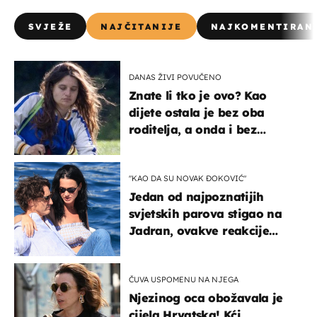
SVJEŽE
NAJČITANIJE
NAJKOMENTIRAN
DANAS ŽIVI POVUČENO
Znate li tko je ovo? Kao
dijete ostala je bez oba
roditelja, a onda i bez
milijuna koje je trebala
naslijediti
"KAO DA SU NOVAK ĐOKOVIĆ"
Jedan od najpoznatijih
svjetskih parova stigao na
Jadran, ovakve reakcije
vjerojatno nisu očekivali
ČUVA USPOMENU NA NJEGA
Njezinog oca obožavala je
cijela Hrvatska! Kći