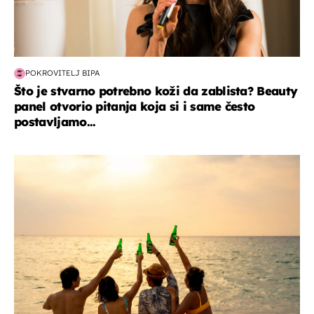
POKROVITELJ BIPA
Što je stvarno potrebno koži da zablista? Beauty
panel otvorio pitanja koja si i same često
postavljamo...
zanimljivosti