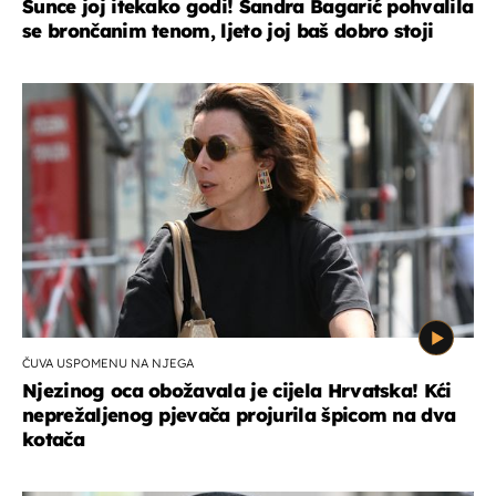
Sunce joj itekako godi! Sandra Bagarić pohvalila
se brončanim tenom, ljeto joj baš dobro stoji
ČUVA USPOMENU NA NJEGA
Njezinog oca obožavala je cijela Hrvatska! Kći
neprežaljenog pjevača projurila špicom na dva
kotača