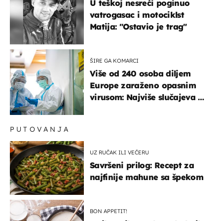
U teškoj nesreći poginuo
vatrogasac i motociklst
Matija: "Ostavio je trag"
ŠIRE GA KOMARCI
Više od 240 osoba diljem
Europe zaraženo opasnim
virusom: Najviše slučajeva u
našem susjedstvu
PUTOVANJA
UZ RUČAK ILI VEČERU
Savršeni prilog: Recept za
najfinije mahune sa špekom
BON APPETIT!