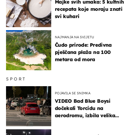
Majke svih umaka: 5 kultnih
recepata koje moraju znati
svi kuhari
NAJMANJA NA SVIJETU
Čudo prirode: Predivna
pješčana plaža na 100
metara od mora
SPORT
POJAVILA SE SNIMKA
VIDEO Bad Blue Boysi
dočekali Torcidu na
aerodromu, izbila velika
masovna tučnjava