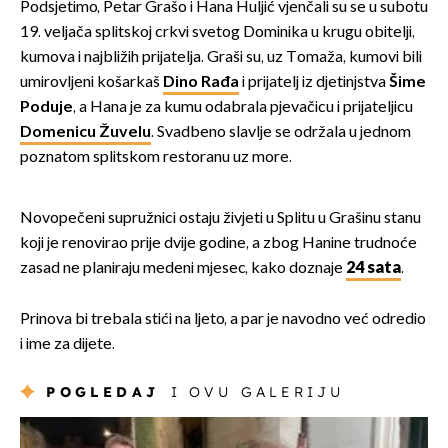
Podsjetimo, Petar Grašo i Hana Huljić vjenčali su se u subotu
19. veljača splitskoj crkvi svetog Dominika u krugu obitelji,
kumova i najbližih prijatelja. Graši su, uz Tomaža, kumovi bili
umirovljeni košarkaš
Dino Rađa
i prijatelj iz djetinjstva
Šime
Poduje
, a Hana je za kumu odabrala pjevačicu i prijateljicu
Domenicu Žuvelu
. Svadbeno slavlje se održala u jednom
poznatom splitskom restoranu uz more.
Novopečeni supružnici ostaju živjeti u Splitu u Grašinu stanu
koji je renovirao prije dvije godine, a zbog Hanine trudnoće
zasad ne planiraju medeni mjesec, kako doznaje
24 sata
.
Prinova bi trebala stići na ljeto, a par je navodno već odredio
i ime za dijete.
POGLEDAJ
I OVU GALERIJU