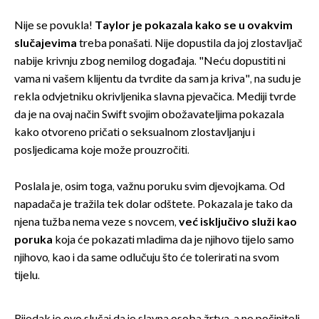
Nije se povukla!
Taylor je pokazala kako se u ovakvim
slučajevima
treba ponašati. Nije dopustila da joj zlostavljač
nabije krivnju zbog nemilog događaja. "Neću dopustiti ni
vama ni vašem klijentu da tvrdite da sam ja kriva", na sudu je
rekla odvjetniku okrivljenika slavna pjevačica. Mediji tvrde
da je na ovaj način Swift svojim obožavateljima pokazala
kako otvoreno pričati o seksualnom zlostavljanju i
posljedicama koje može prouzročiti.
Poslala je, osim toga, važnu poruku svim djevojkama. Od
napadača je tražila tek dolar odštete. Pokazala je tako da
njena tužba nema veze s novcem,
već isključivo služi kao
poruka
koja će pokazati mladima da je njihovo tijelo samo
njihovo, kao i da same odlučuju što će tolerirati na svom
tijelu.