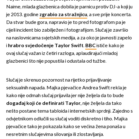
Naime, mlada glazbenica dobila je parnicu protiv DJ-a koji ju
je 2013. godine
zgrabio za stražnjicu
, a sve prije koncerta.
Da stvar bude gora, napravio je to pred fotografom pa je
cijeli incident bio zabilježen i fotografijom. Slučaj je završio
na naslovnicama svjetskih medija, a za oko je javnosti zapelo
i
hrabro svjedočenje Taylor Swift
.
BBC
ističe kako je
ovaj slučaj važan iz četiri razloga, aplaudirajući mladoj
glazbenici što nije popustila i odustala od tužbe.
Slučaj je skrenuo pozornost na rijetko prijavljivanje
seksualnih napada. Majka pjevačice Andrea Swift rekla je
kako nije odmah slučaj prijavila jer nije željela da to bude
događaj koji će
definirati Taylor,
nije željela da tako
nešto postane tema tabloida i internetskih sprdnji. Zajedno s
odvjetnikom odlučili su slučaj voditi diskretno i tiho. Majka
pjevačice tako je pokazala kako se većina žena ponaša u
nesretnim slučajevima silovanja ili zlostavljanja.