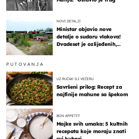
NOVI DETALJI
Ministar objavio nove
detalje o sudaru vlakova!
Dvadeset je ozlijeđenih,
mlađa žena na intenzivnoj
PUTOVANJA
UZ RUČAK ILI VEČERU
Savršeni prilog: Recept za
najfinije mahune sa špekom
BON APPETIT!
Majke svih umaka: 5 kultnih
recepata koje moraju znati
svi kuhari