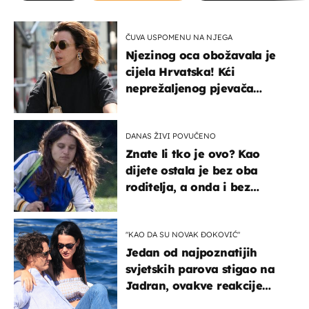
ČUVA USPOMENU NA NJEGA
Njezinog oca obožavala je
cijela Hrvatska! Kći
neprežaljenog pjevača
projurila špicom na dva
kotača
DANAS ŽIVI POVUČENO
Znate li tko je ovo? Kao
dijete ostala je bez oba
roditelja, a onda i bez
milijuna koje je trebala
naslijediti
"KAO DA SU NOVAK ĐOKOVIĆ"
Jedan od najpoznatijih
svjetskih parova stigao na
Jadran, ovakve reakcije
vjerojatno nisu očekivali