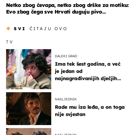
Netko zbog ćevapa, netko zbog drške za motiku:
Evo zbog čega sve Hrvati duguju pivo...
SVI
ČITAJU OVO
TV
DALEKI GRAD
Ima tek šest godina, a već
je jedan od
najnagrađivanijih dječjih
glumaca
NASLJEDNIK
Rade mu iza leđa, a on toga
nije svjestan
NASLJEDNIK