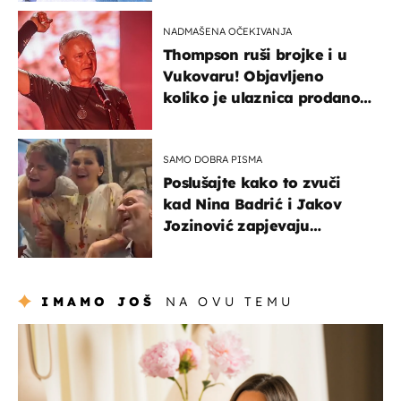
NADMAŠENA OČEKIVANJA
Thompson ruši brojke i u
Vukovaru! Objavljeno
koliko je ulaznica prodano
u kratkom vremenu
SAMO DOBRA PISMA
Poslušajte kako to zvuči
kad Nina Badrić i Jakov
Jozinović zapjevaju
Oliverov hit!
IMAMO JOŠ
NA OVU TEMU
moda & ljepota