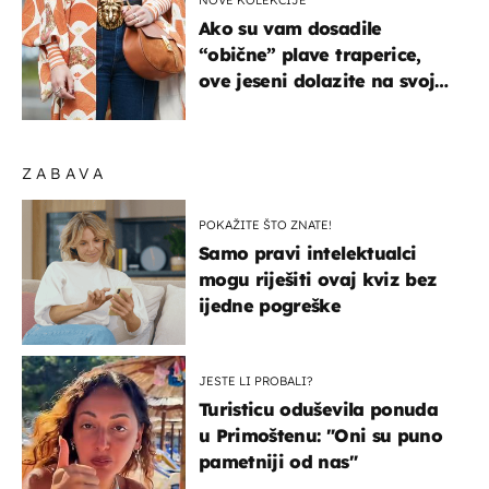
Ako su vam dosadile
“obične” plave traperice,
ove jeseni dolazite na svoje
- izdvajamo 15 hit modela
ZABAVA
POKAŽITE ŠTO ZNATE!
Samo pravi intelektualci
mogu riješiti ovaj kviz bez
ijedne pogreške
JESTE LI PROBALI?
Turisticu oduševila ponuda
u Primoštenu: "Oni su puno
pametniji od nas"