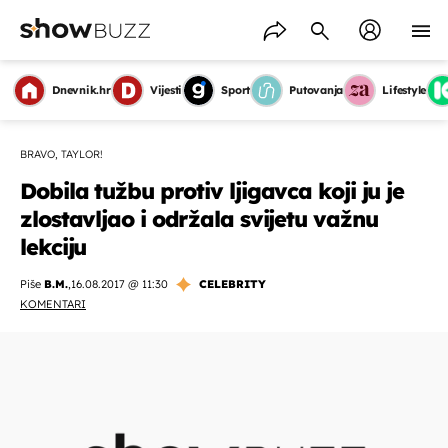
Dnevnik.hr
Vijesti
Sport
Putovanja
Lifestyle
BRAVO, TAYLOR!
Dobila tužbu protiv ljigavca koji ju je
zlostavljao i održala svijetu važnu
lekciju
Piše
B.M.
,
16.08.2017 @ 11:30
CELEBRITY
KOMENTARI
OMOGUĆI OBAVIJESTI