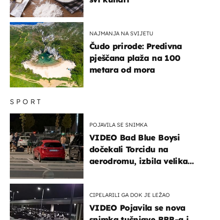
NAJMANJA NA SVIJETU
Čudo prirode: Predivna
pješčana plaža na 100
metara od mora
SPORT
POJAVILA SE SNIMKA
VIDEO Bad Blue Boysi
dočekali Torcidu na
aerodromu, izbila velika
masovna tučnjava
CIPELARILI GA DOK JE LEŽAO
VIDEO Pojavila se nova
snimka tučnjave BBB-a i