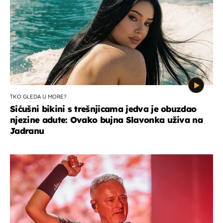
TKO GLEDA U MORE?
Sićušni bikini s trešnjicama jedva je obuzdao
njezine adute: Ovako bujna Slavonka uživa na
Jadranu