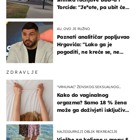
Torcide: "Je*ote, pa ubit će
ga!"
AU, OVO JE RUŽNO
Poznati analitičar popljuvao
Hrgovića: "Lako ga je
pogoditi, ne kreće se, ne
koristi noge..."
ZDRAVLJE
"VRHUNAC" ŽENSKOG SEKSUALNOG
ISKUSTVA
Kako do vaginalnog
orgazma? Samo 18 % žena
može ga doživjeti isključivo
na ovaj način
NAJSIGURNIJI OBLIK REKREACIJE
Vježbe za koljeno u moru: 5