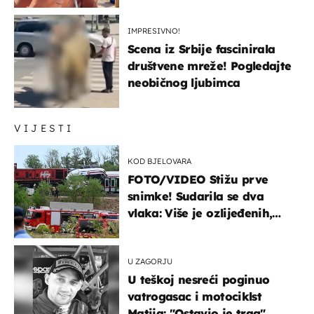
IMPRESIVNO!
Scena iz Srbije fascinirala
društvene mreže! Pogledajte
neobičnog ljubimca
VIJESTI
KOD BJELOVARA
FOTO/VIDEO Stižu prve
snimke! Sudarila se dva
vlaka: Više je ozlijeđenih,
hitne službe na terenu
U ZAGORJU
U teškoj nesreći poginuo
vatrogasac i motociklst
Matija: "Ostavio je trag"