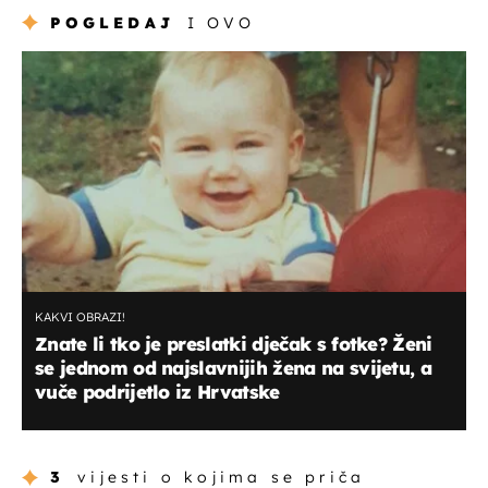
POGLEDAJ
I OVO
KAKVI OBRAZI!
Znate li tko je preslatki dječak s fotke? Ženi
se jednom od najslavnijih žena na svijetu, a
vuče podrijetlo iz Hrvatske
3
vijesti o kojima se priča