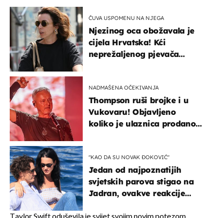
ČUVA USPOMENU NA NJEGA
Njezinog oca obožavala je
cijela Hrvatska! Kći
neprežaljenog pjevača
projurila špicom na dva
kotača
NADMAŠENA OČEKIVANJA
Thompson ruši brojke i u
Vukovaru! Objavljeno
koliko je ulaznica prodano
u kratkom vremenu
"KAO DA SU NOVAK ĐOKOVIĆ"
Jedan od najpoznatijih
svjetskih parova stigao na
Jadran, ovakve reakcije
vjerojatno nisu očekivali
Taylor Swift oduševila je svijet svojim novim potezom.