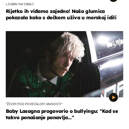
LJUBAV NA OBALI
Rijetko ih viđamo zajedno! Naša glumica
pokazala kako s dečkom uživa u morskoj idili
"ŽIVIM POD POVEĆALOM JAVNOSTI"
Baby Lasagna progovorio o bullyingu: "Kad se
takvo ponašanje ponavlja..."