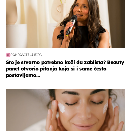
POKROVITELJ BIPA
Što je stvarno potrebno koži da zablista? Beauty
panel otvorio pitanja koja si i same često
postavljamo...
moda & ljepota