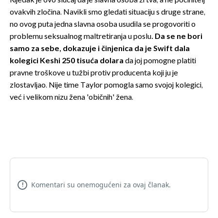
Rijedak je ovo slučaj da je slavna osoba žrtva, a ne počinitelj
ovakvih zločina. Navikli smo gledati situaciju s druge strane,
no ovog puta jedna slavna osoba usudila se progovoriti o
problemu seksualnog maltretiranja u poslu
. Da se ne bori
samo za sebe, dokazuje i činjenica da je Swift dala
kolegici Keshi 250 tisuća dolara
da joj pomogne platiti
pravne troškove u tužbi protiv producenta koji ju je
zlostavljao. Nije time Taylor pomogla samo svojoj kolegici,
već i velikom nizu žena 'običnih' žena.
Komentari su onemogućeni za ovaj članak.
!