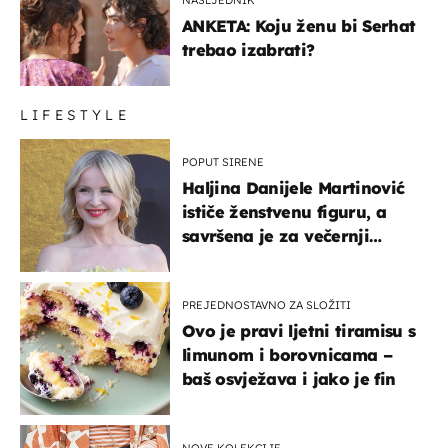
ANKETA: Koju ženu bi Serhat
trebao izabrati?
LIFESTYLE
POPUT SIRENE
Haljina Danijele Martinović
ističe ženstvenu figuru, a
savršena je za večernji
izlazak na moru
PREJEDNOSTAVNO ZA SLOŽITI
Ovo je pravi ljetni tiramisu s
limunom i borovnicama –
baš osvježava i jako je fin
NOVE KOLEKCIJE