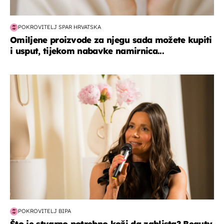
POKROVITELJ SPAR HRVATSKA
Omiljene proizvode za njegu sada možete kupiti
i usput, tijekom nabavke namirnica...
moda & ljepota
POKROVITELJ BIPA
Što je stvarno potrebno koži da zablista? Beauty