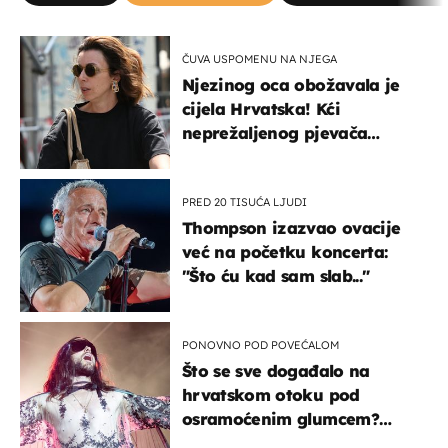
ČUVA USPOMENU NA NJEGA
Njezinog oca obožavala je
cijela Hrvatska! Kći
neprežaljenog pjevača
projurila špicom na dva
kotača
PRED 20 TISUĆA LJUDI
Thompson izazvao ovacije
već na početku koncerta:
"Što ću kad sam slab..."
PONOVNO POD POVEĆALOM
Što se sve događalo na
hrvatskom otoku pod
osramoćenim glumcem?
Bizarni prizori i danas