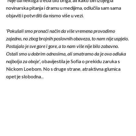
'Nije da nekoga treba biti briga, ali kako bih izbjegla
novinarska pitanja i dramu u medijima, odlučila sam sama
objaviti i potvrditi da nismo više u vezi.
'Pokušali smo pronaći način da više vremena provodimo
zajedno, no zbog brojnih poslovnih obaveza, to nam nije uspjelo.
Postajalo je sve gore i gore, a to nam više nije bilo zabavno.
Ostali smo u dobrim odnosima, ali smatramo da je ova odluka
najbolja za oboje',
obavijestila je Sofia o prekidu zaruka s
Nickom Loebom. No s druge strane, atraktivna glumica
opet je slobodna...