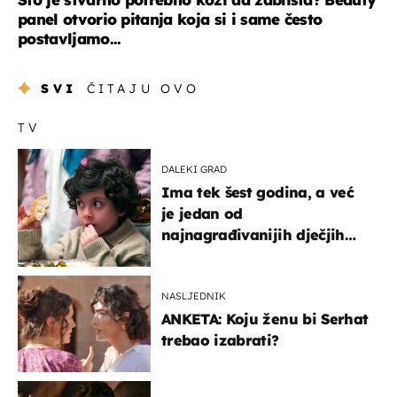
panel otvorio pitanja koja si i same često
postavljamo...
SVI
ČITAJU OVO
TV
DALEKI GRAD
Ima tek šest godina, a već
je jedan od
najnagrađivanijih dječjih
glumaca
NASLJEDNIK
ANKETA: Koju ženu bi Serhat
trebao izabrati?