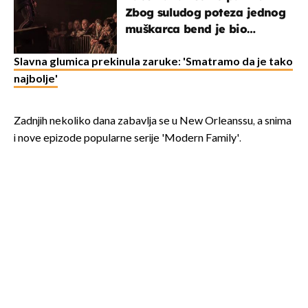
Zbog suludog poteza jednog
muškarca bend je bio
prisiljen prekinuti nastup
Slavna glumica prekinula zaruke: 'Smatramo da je tako
najbolje'
Zadnjih nekoliko dana zabavlja se u New Orleanssu, a snima
i nove epizode popularne serije 'Modern Family'.