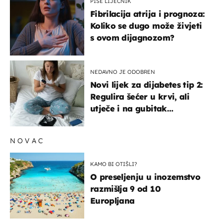
PIŠE LIJEČNIK
Fibrilacija atrija i prognoza:
Koliko se dugo može živjeti
s ovom dijagnozom?
NEDAVNO JE ODOBREN
Novi lijek za dijabetes tip 2:
Regulira šećer u krvi, ali
utječe i na gubitak
kilograma! Evo tko ga smije
uzimati i koje su nuspojave
NOVAC
KAMO BI OTIŠLI?
O preseljenju u inozemstvo
razmišlja 9 od 10
Europljana