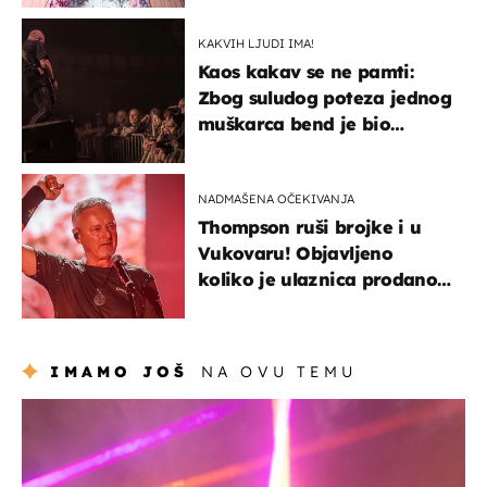
izazivaju nevjericu
KAKVIH LJUDI IMA!
Kaos kakav se ne pamti:
Zbog suludog poteza jednog
muškarca bend je bio
prisiljen prekinuti nastup
NADMAŠENA OČEKIVANJA
Thompson ruši brojke i u
Vukovaru! Objavljeno
koliko je ulaznica prodano
u kratkom vremenu
IMAMO JOŠ
NA OVU TEMU
kultura & zabava