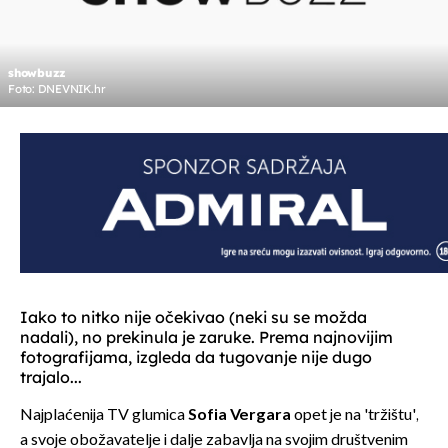
showbuzz
Foto: DNEVNIK.hr
Iako to nitko nije očekivao (neki su se možda
nadali), no prekinula je zaruke. Prema najnovijim
fotografijama, izgleda da tugovanje nije dugo
trajalo...
Najplaćenija TV glumica
Sofia Vergara
opet je na 'tržištu',
a svoje obožavatelje i dalje zabavlja na svojim društvenim