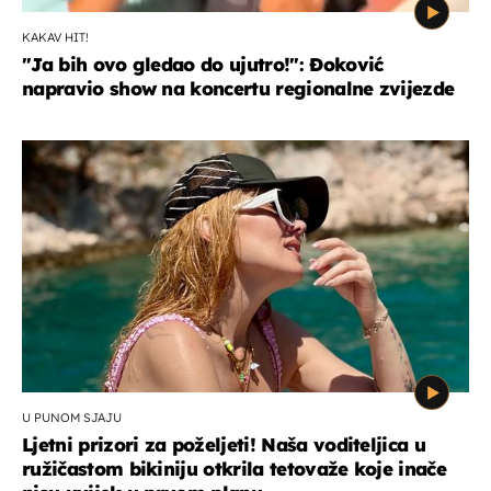
KAKAV HIT!
"Ja bih ovo gledao do ujutro!": Đoković
napravio show na koncertu regionalne zvijezde
U PUNOM SJAJU
Ljetni prizori za poželjeti! Naša voditeljica u
ružičastom bikiniju otkrila tetovaže koje inače