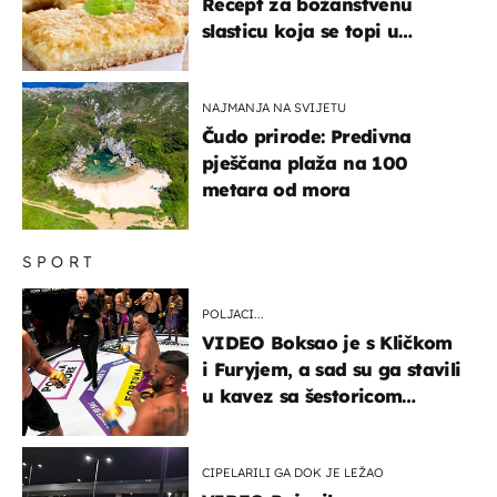
Recept za božanstvenu
slasticu koja se topi u
ustima
NAJMANJA NA SVIJETU
Čudo prirode: Predivna
pješčana plaža na 100
metara od mora
SPORT
POLJACI...
VIDEO Boksao je s Kličkom
i Furyjem, a sad su ga stavili
u kavez sa šestoricom
Roma! Pogledajte kako je
završilo
CIPELARILI GA DOK JE LEŽAO