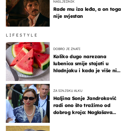
NASLJEDNIK
Rade mu iza leđa, a on toga
nije svjestan
LIFESTYLE
DOBRO JE ZNATI
Koliko dugo narezana
lubenica smije stajati u
hladnjaku i kada je više nije
sigurno jesti?
ZA SINJSKU ALKU
Haljina Sonje Jandroković
radi ono što tražimo od
dobrog kroja: Naglašava
struk, a sada je i na
sniženju