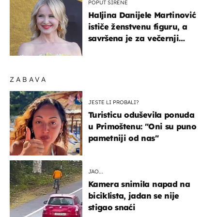
POPUT SIRENE
Haljina Danijele Martinović
ističe ženstvenu figuru, a
savršena je za večernji
izlazak na moru
ZABAVA
JESTE LI PROBALI?
Turisticu oduševila ponuda
u Primoštenu: "Oni su puno
pametniji od nas"
JAO...
Kamera snimila napad na
biciklista, jadan se nije
stigao snaći