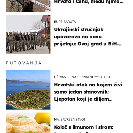
Hrvata i Čeha, među njima
ima i djece
BURE BARUTA
Ukrajinski stručnjak
upozorava na novu
prijetnju: Ovaj grad u BiH-u
bi mogao biti žarište
PUTOVANJA
UŽIVANJE NA "PRIVATNOM" OTOKU
Hrvatski otok na kojem živi
samo jedan stanovnik:
Ljepotan koji je diljem
svijeta poznat po svojem
"bijelom zlatu"
MA, SAVRŠENSTVO!
Kolač s limunom i sirom: