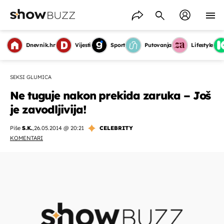
Dnevnik.hr
Vijesti
Sport
Putovanja
Lifestyle
SEKSI GLUMICA
Ne tuguje nakon prekida zaruka – Još
je zavodljivija!
Piše
S.K.
,
26.05.2014 @ 20:21
CELEBRITY
KOMENTARI
OMOGUĆI OBAVIJESTI