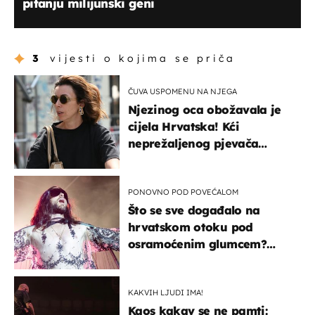
pitanju milijunski geni
3
vijesti o kojima se priča
ČUVA USPOMENU NA NJEGA
Njezinog oca obožavala je
cijela Hrvatska! Kći
neprežaljenog pjevača
projurila špicom na dva
kotača
PONOVNO POD POVEĆALOM
Što se sve događalo na
hrvatskom otoku pod
osramoćenim glumcem?
Bizarni prizori i danas
izazivaju nevjericu
KAKVIH LJUDI IMA!
Kaos kakav se ne pamti: