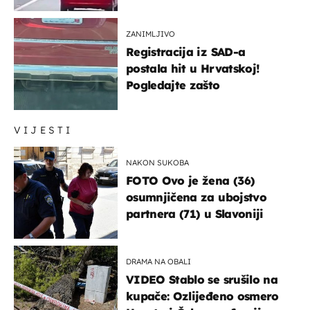
ZANIMLJIVO
Registracija iz SAD-a
postala hit u Hrvatskoj!
Pogledajte zašto
VIJESTI
NAKON SUKOBA
FOTO Ovo je žena (36)
osumnjičena za ubojstvo
partnera (71) u Slavoniji
DRAMA NA OBALI
VIDEO Stablo se srušilo na
kupače: Ozlijeđeno osmero