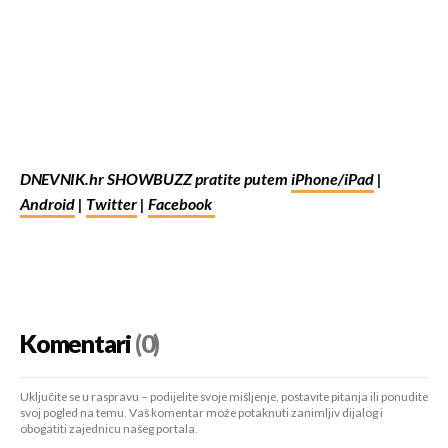
DNEVNIK.hr SHOWBUZZ pratite putem
iPhone/iPad
|
Android
|
Twitter
|
Facebook
Komentari
(0)
Uključite se u raspravu – podijelite svoje mišljenje, postavite pitanja ili ponudite
svoj pogled na temu. Vaš komentar može potaknuti zanimljiv dijalog i
obogatiti zajednicu našeg portala.