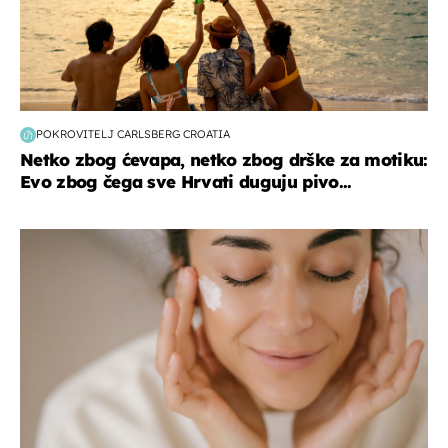
POKROVITELJ CARLSBERG CROATIA
Netko zbog ćevapa, netko zbog drške za motiku:
Evo zbog čega sve Hrvati duguju pivo...
moda & ljepota