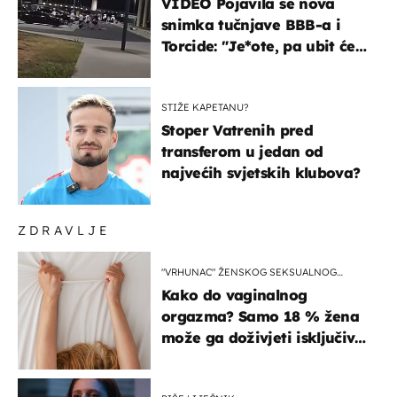
VIDEO Pojavila se nova
snimka tučnjave BBB-a i
Torcide: "Je*ote, pa ubit će
ga!"
STIŽE KAPETANU?
Stoper Vatrenih pred
transferom u jedan od
najvećih svjetskih klubova?
ZDRAVLJE
"VRHUNAC" ŽENSKOG SEKSUALNOG
ISKUSTVA
Kako do vaginalnog
orgazma? Samo 18 % žena
može ga doživjeti isključivo
na ovaj način