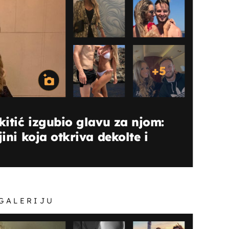
+
5
kitić izgubio glavu za njom:
jini koja otkriva dekolte i
 GALERIJU