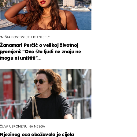
''NIŠTA POSEBNIJE I BITNIJE...''
Žanamari Perčić o velikoj životnoj
promjeni: "Ono što ljudi ne znaju ne
je
i
mogu ni uništiti''...
n
e
ci.
ČUVA USPOMENU NA NJEGA
Njezinog oca obožavala je cijela