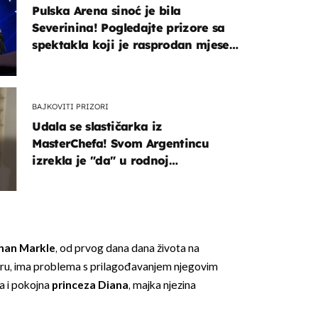
Pulska Arena sinoć je bila
Severinina! Pogledajte prizore sa
spektakla koji je rasprodan mjesec
dana ranije
BAJKOVITI PRIZORI
Udala se slastičarka iz
MasterChefa! Svom Argentincu
izrekla je "da" u rodnoj
Hercegovini
an Markle
, od prvog dana dana života na
ru, ima problema s prilagođavanjem njegovim
a i pokojna
princeza Diana
, majka njezina