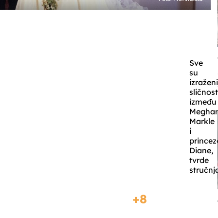
Sve
su
izraženi
sličnost
između
Megha
Markle
i
princez
Diane,
tvrde
stručnja
8