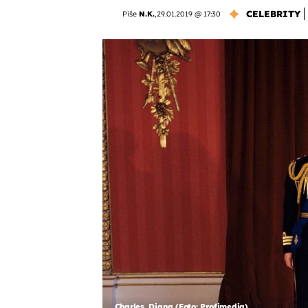
CELEBRITY
Piše
N.K.
,
29.01.2019 @ 17:30
Charles, Diana (Foto: Profimedia)