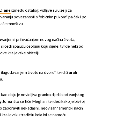
 Diane
između ostalog, vidljive su u želji za
aranju povezanosti s "običnim pukom" pa čak i po
i maše mnoštvu.
avanjem i prihvaćanjem novog načina života,
 srcedrapajuću osobinu koju dijele, tvrde neki od
OMOGUĆI OBAVIJESTI
ve kraljevske obitelji.
rilagođavanjem životu na dvoru", tvrdi
Sarah
a.
, kao da ju je nevidljiva granica dijelila od vanjskog
y Junor
što se tiče Meghan, tvrdeći kako je bivšoj
ko zaboraviti nekadašnji, neovisan "američki način
a i kraljevsku tradiciju koja joj se nameću.