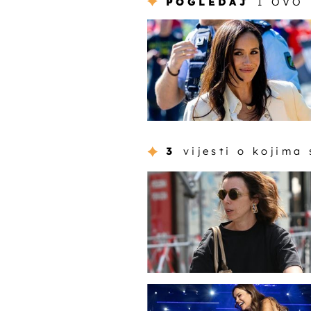
POGLEDAJ
I OVO
3
vijesti o kojima