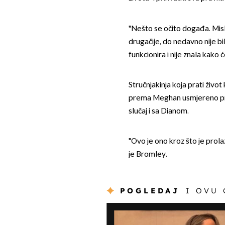
"Nešto se očito događa. Misli
drugačije, do nedavno nije b
funkcionira i nije znala kako 
Stručnjakinja koja prati život
prema Meghan usmjereno prev
slučaj i sa Dianom.
"Ovo je ono kroz što je prolaz
je Bromley.
POGLEDAJ
I OVU