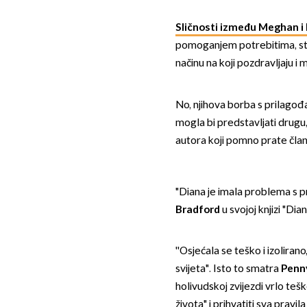
Sličnosti između Meghan i
pomoganjem potrebitima, stv
načinu na koji pozdravljaju 
No, njihova borba s prilagođ
mogla bi predstavljati drugu,
autora koji pomno prate člano
"Diana je imala problema s p
Bradford
u svojoj knjizi "Dian
''Osjećala se teško i izolirano
svijeta". Isto to smatra
Penn
holivudskoj zvijezdi vrlo teš
života" i prihvatiti sva pravil