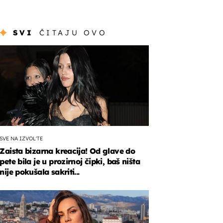
SVI
ČITAJU OVO
SVE NA IZVOL'TE
Zaista bizarna kreacija! Od glave do
pete bila je u prozirnoj čipki, baš ništa
nije pokušala sakriti...