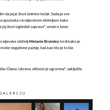
m da joj je život iznimno težak. Sada je sve
ila upoznata s kraljevskom obiteljom, kako
će joj život izgledati zapravo", smatra Junor.
 kraljevske obitelji
Melanie Bromley
tvrdi kako je
iše negativne pažnje, baš kao što je to bio
ila i Diana. Iskreno, sličnost je ogromna", zaključila
 GALERIJU