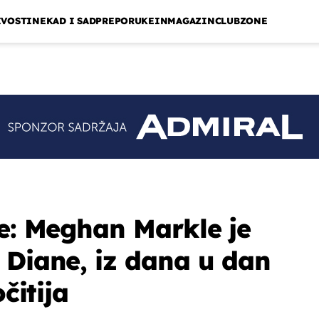
IVOSTI
NEKAD I SAD
PREPORUKE
INMAGAZIN
CLUBZONE
de: Meghan Markle je
 Diane, iz dana u dan
očitija