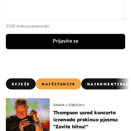
1500 znakova preostalo
Prijavite se
SVJEŽE
NAJČITANIJE
NAJKOMENTIRAN
DRAMA U ŠIBENIKU
Thompson usred koncerta
iznenada prekinuo pjesmu:
"Zovite hitnu!"