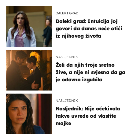
DALEKI GRAD
Daleki grad: Intuicija joj
govori da danas neće otići
iz njihovog života
NASLJEDNIK
Želi da njih troje sretno
žive, a nije ni svjesna da ga
je odavno izgubila
NASLJEDNIK
Nasljednik: Nije očekivala
takve uvrede od vlastite
majke