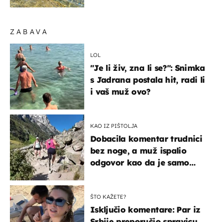
pokretljivost
ZABAVA
LOL
"Je li živ, zna li se?": Snimka
s Jadrana postala hit, radi li
i vaš muž ovo?
KAO IZ PIŠTOLJA
Dobacila komentar trudnici
bez noge, a muž ispalio
odgovor kao da je samo
čekao…
ŠTO KAŽETE?
Isključio komentare: Par iz
Srbije preporučio spravicu