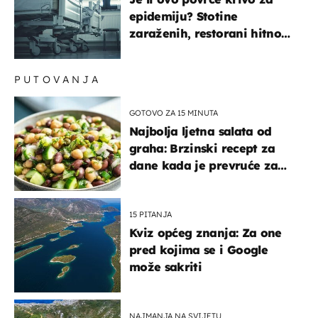
epidemiju? Stotine
zaraženih, restorani hitno
povukli proizvod
PUTOVANJA
GOTOVO ZA 15 MINUTA
Najbolja ljetna salata od
graha: Brzinski recept za
dane kada je prevruće za
kuhanje
15 PITANJA
Kviz općeg znanja: Za one
pred kojima se i Google
može sakriti
NAJMANJA NA SVIJETU