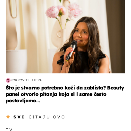
moda & ljepota
POKROVITELJ BIPA
Što je stvarno potrebno koži da zablista? Beauty
panel otvorio pitanja koja si i same često
postavljamo...
SVI
ČITAJU OVO
TV