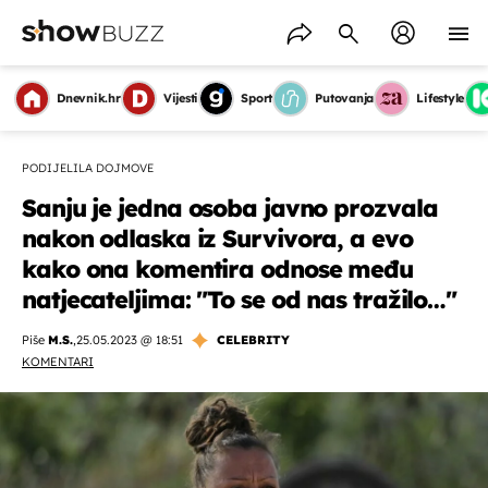
Dnevnik.hr
Vijesti
Sport
Putovanja
Lifestyle
PODIJELILA DOJMOVE
Sanju je jedna osoba javno prozvala
nakon odlaska iz Survivora, a evo
kako ona komentira odnose među
natjecateljima: "To se od nas tražilo…"
Piše
M.S.
,
25.05.2023 @ 18:51
CELEBRITY
KOMENTARI
OMOGUĆI OBAVIJESTI