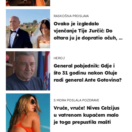
RASKOŠNA PROSLAVA
Ovako je izgledalo
vjenčanje Tije Jurčić: Do
oltara ju je dopratio očuh, a
slavilo se uz Olivera i Rozgu
HEROJ
General pobjednik: Gdje i
što 31 godinu nakon Oluje
radi general Ante Gotovina?
S MORA POSLALA POZDRAVE
Vruće, vruće! Nives Celzijus
u vatrenom kupaćem malo
je toga prepustila mašti