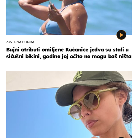
ZAVIDNA FORMA
Bujni atributi omiljene Kućanice jedva su stali u
sićušni bikini, godine joj očito ne mogu baš ništa