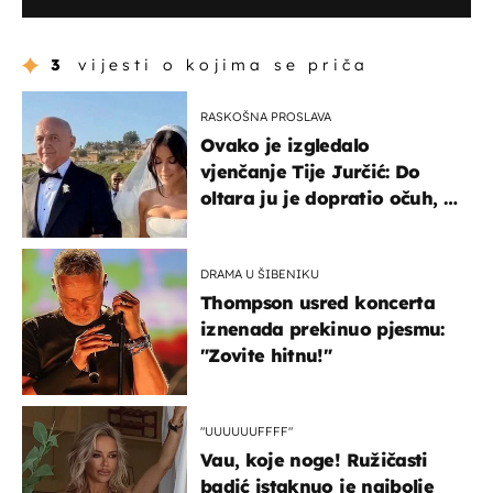
da su u Hrvatskoj žene jače!"
3
vijesti o kojima se priča
RASKOŠNA PROSLAVA
Ovako je izgledalo
vjenčanje Tije Jurčić: Do
oltara ju je dopratio očuh, a
slavilo se uz Olivera i Rozgu
DRAMA U ŠIBENIKU
Thompson usred koncerta
iznenada prekinuo pjesmu:
"Zovite hitnu!"
"UUUUUUFFFF"
Vau, koje noge! Ružičasti
badić istaknuo je najbolje