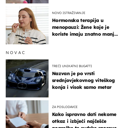
NOVO ISTRAŽIVANJE
Hormonska terapija u
menopauzi: Žene koje je
koriste imaju znatno manji
rizik od ovoga
NOVAC
TREĆI UNIKATNI BUGATTI
Nazvan je po vrsti
srednjovjekovnog viteškog
konja i visok samo metar
ZA POSLODAVCE
Kako ispravno dati nekome
otkaz i izbjeći najčešće
pogreške te sudske sporove