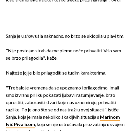
loše vremenske uvjete i teške uvjete preživljavanja", tvrdi.
Sanja je u
show
ušla naknadno, no brzo se uklopila u plavi tim.
"Nije postojao strah da me pleme neće prihvatiti. Vrlo sam
se brzo prilagodila", kaže.
Najteže joj je bilo prilagoditi se tuđim karakterima.
"Trebalo je vremena da se upoznamo i prilagodimo. Imali
smo izvrsnu priliku pokazati ljubav i razumijevanje, brzo
oprostiti, zaboraviti stvari koje nas uznemiruju, prihvatiti
razlike. To je ono što se od nas traži u ovoj situaciji", ističe
Sanja, koja je imala nekoliko škakljivih situacija s
Marinom
Ivić Pivalicom
, koja se nije ustručavala prozvati nju u svojem