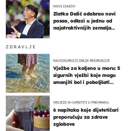
NOVI IZAZOV
Zlatko Dalić odabrao novi
posao, odlazi u jednu od
najatraktivnijih zemalja
svijeta
ZDRAVLJE
NAJSIGURNIJI OBLIK REKREACIJE
Vježbe za koljeno u moru: 5
sigurnih vježbi koje mogu
smanjiti bol i poboljšati
pokretljivost
VRIJEDI IH UVRSTITI U PREHRANU
6 napitaka koje dijetetičari
preporučuju za zdrave
zglobove