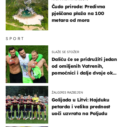
Čudo prirode: Predivna
pješčana plaža na 100
metara od mora
SPORT
SLAŽE SE STOŽER
Daliću će se pridružiti jedan
od omiljenih Vatrenih,
pomoćnici i dalje dvoje oko
ponude
ŽALGIRIS RAZBIJEN
Golijada u Litvi: Hajduku
petarda i velika prednost
uoči uzvrata na Poljudu