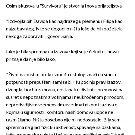
Osim iskustva, u "Survivoru" je stvorila i nova prijateljstva.
"Izdvojila bih Davida kao najdražeg u plemenu i Filipa kao
najzabavnijeg. Nije se dogodilo ništa loše da bih poželjela
nekoga zaboraviti", govori Sanja.
Iako je bila spremna na izazove koji su je čekali u showu,
priznaje da nije bilo lako.
"Život na pustim otoku između ostalog znači da smo u
potpunosti prepušteni sami sebi. I tu počinju pravi izazovi,
džungla, borba za hranu, opstanak u divljini i spremnost na
susret s nepoznatim životinjama i neukroćenom prirodom,
nepredvidljivim vremenskim uvjetima i nizom izazova o
kojima u sigurnosti i komforu naših domova uopće ne
razmišljamo. Ništa posebno nije mi nedostajalo. Bila sam
spremna na glad, fizičku aktivnost, spavanje na daskama,