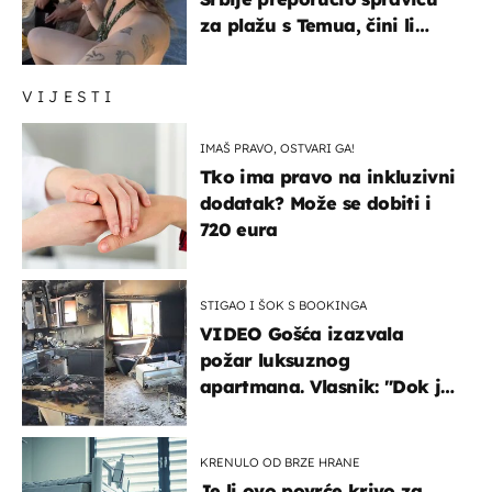
za plažu s Temua, čini li
vam se ovo sigurnim?
VIJESTI
IMAŠ PRAVO, OSTVARI GA!
Tko ima pravo na inkluzivni
dodatak? Može se dobiti i
720 eura
STIGAO I ŠOK S BOOKINGA
VIDEO Gošća izazvala
požar luksuznog
apartmana. Vlasnik: "Dok je
gorjelo, smijali su se, pili i
pokazivali mi srednji prst"
KRENULO OD BRZE HRANE
Je li ovo povrće krivo za