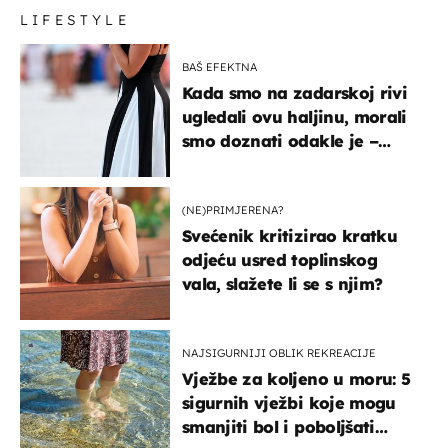
LIFESTYLE
BAŠ EFEKTNA
Kada smo na zadarskoj rivi
ugledali ovu haljinu, morali
smo doznati odakle je –
košta samo 18 eura
(NE)PRIMJERENA?
Svećenik kritizirao kratku
odjeću usred toplinskog
vala, slažete li se s njim?
NAJSIGURNIJI OBLIK REKREACIJE
Vježbe za koljeno u moru: 5
sigurnih vježbi koje mogu
smanjiti bol i poboljšati