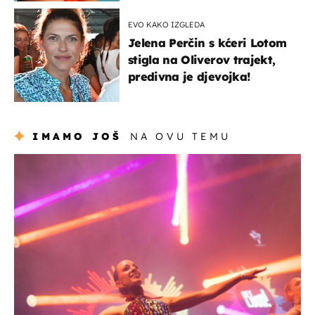
EVO KAKO IZGLEDA
Jelena Perčin s kćeri Lotom
stigla na Oliverov trajekt,
predivna je djevojka!
IMAMO JOŠ
NA OVU TEMU
kultura & zabava