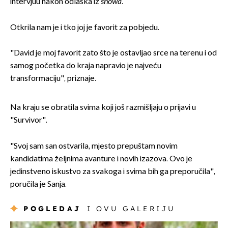
intervjuu nakon odlaska iz
showa
.
Otkrila nam je i tko joj je favorit za pobjedu.
"David je moj favorit zato što je ostavljao srce na terenu i od
samog početka do kraja napravio je najveću
transformaciju", priznaje.
Na kraju se obratila svima koji još razmišljaju o prijavi u
"Survivor".
"Svoj sam san ostvarila, mjesto prepuštam novim
kandidatima željnima avanture i novih izazova. Ovo je
jedinstveno iskustvo za svakoga i svima bih ga preporučila",
poručila je Sanja.
POGLEDAJ
I OVU GALERIJU