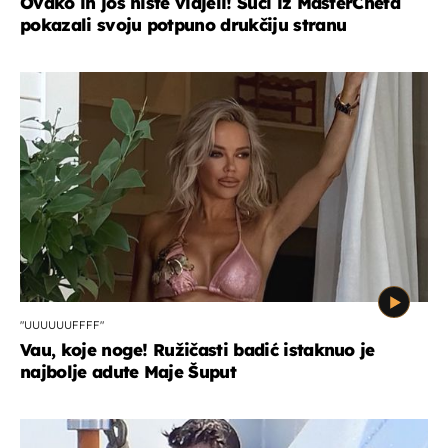
Ovako ih još niste vidjeli! Suci iz MasterChefa
pokazali svoju potpuno drukčiju stranu
"UUUUUUFFFF"
Vau, koje noge! Ružičasti badić istaknuo je
najbolje adute Maje Šuput