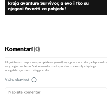
kraja avanture Survivor, a evo i tko su
njegovi favoriti za pobjedu!
Komentari
(0)
Uključite se u raspravu – podijelite svoje mišljenje, postavite pitanja ili ponudite
svoj pogled na temu. Vaš komentar može potaknuti zanimljiv dijalog i
obogatiti zajednicu našeg portala.
Važna obavijest
!