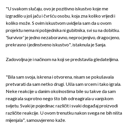
"U svakom slučaju, ovo je pozitivno iskustvo koje me
izgradilo u još jaču i čvršću osobu, koja zna koliko vrijedi i
koliko može. S ovim iskustvom uvidjela sam da u ovom
projektu nema ni pobjednika ni gubitnika, svi su na dobitku.
'Survivor' je jedno nezaboravno, neprocjenjivo, dragocjeno,
prekrasno i jedinstveno iskustvo", istaknula je Sanja.
Zadovoljna je i načinom na koji se predstavila gledateljima.
"Bila sam svoja, iskrena i otvorena, nisam se pokušavala
pretvarati da sam netko drugi. Ušla sam srcem i tako igrala.
Neke reakcije u danim okolnostima bile su takve da sam
reagirala suprotno nego što bih odreagirala u vanjskom
svijetu. Svaki je pojedinac različit i svaki događaj proizvodi
različite reakcije. U ovom trenutku nakon svega ne bih ništa
mijenjala", samouvjereno kaže.