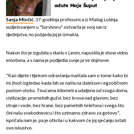
adute Maje Šuput
Sanja Miočić
, 37-godišnja profesorica iz Malog Lošinja,
sudjelovanjem u "Survivoru" ostvarila je svoj san iz
djetinjstva, no pobjeda joj je izmakla.
Nakon što je izgubila u duelu s Leom, napustila je show vidno
emotivna, a s nama je podijelila svoje prve dojmove.
"Kao dijete i tijekom odrastanja maštala sam o tome kako bi
mi život izgledao kada bih se našla na dalekom i egzotičnom
pustom otoku. Tisućama kilometra udaljena od svoga doma,
civilizacije, prometnih gužvi, bez krova nad glavom, bez
struje i vode, bez hrane, bez pametnih telefona i svega što
čini našu svakodnevicu i što uzimamo zdravo za gotovo",
ispričala nam je, pa je otkrila i u kakvom će joj sjećanju ostati
ovo iskustvo.