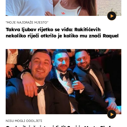
"MOJE NAJDRAŽE MJESTO"
Takva ljubav rijetko se viđa: Rakitićevih
nekoliko riječi otkrilo je koliko mu znači Raquel
NISU MOGLI ODOLJETI