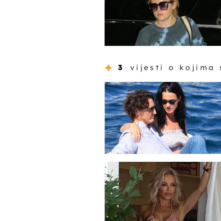
3
vijesti o kojima