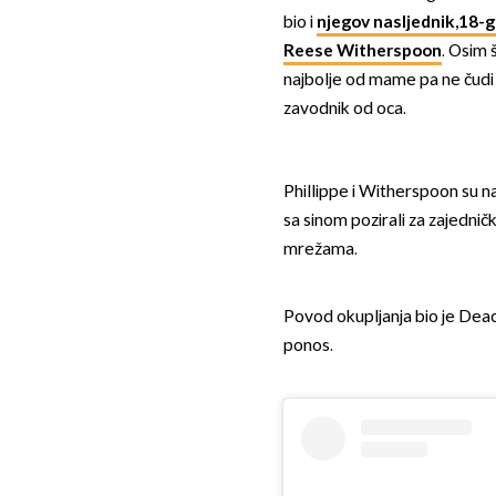
bio i
njegov nasljednik,18-g
Reese Witherspoon
. Osim š
najbolje od mame pa ne čudi 
zavodnik od oca.
Phillippe i Witherspoon su 
sa sinom pozirali za zajednič
mrežama.
Povod okupljanja bio je Dea
ponos.