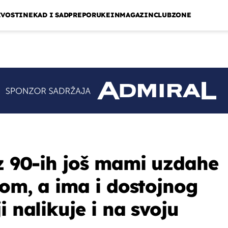
IVOSTI
NEKAD I SAD
PREPORUKE
INMAGAZIN
CLUBZONE
iz 90-ih još mami uzdahe
lom, a ima i dostojnog
i nalikuje i na svoju