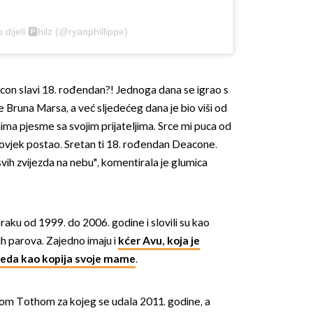
 dijeli 🅿️hilz (@ryanphillippe)
on slavi 18. rođendan?! Jednoga dana se igrao s
Bruna Marsa, a već sljedećeg dana je bio viši od
ima pjesme sa svojim prijateljima. Srce mi puca od
ovjek postao. Sretan ti 18. rođendan Deacone.
svih zvijezda na nebu", komentirala je glumica
braku od 1999. do 2006. godine i slovili su kao
ih parova. Zajedno imaju i
kćer Avu, koja je
gleda kao kopija svoje mame
.
mom Tothom za kojeg se udala 2011. godine, a