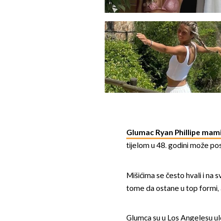
Glumac Ryan Phillipe mami
tijelom u 48. godini može pos
Mišićima se često hvali i na 
tome da ostane u top formi, a
Glumca su u Los Angelesu ulov