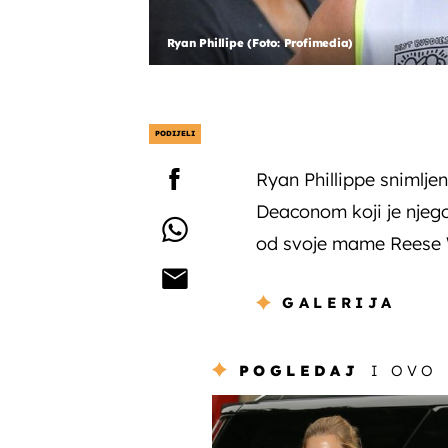
Ryan Phillipe (Foto: Profimedia)
PODIJELI
Ryan Phillippe snimlje
Deaconom koji je njegova
od svoje mame Reese 
GALERIJA
POGLEDAJ
I OVO