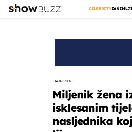
CELEBRITY
ZANIMLJ
SJAJNI GENI!
Miljenik žena 
isklesanim tije
nasljednika koj