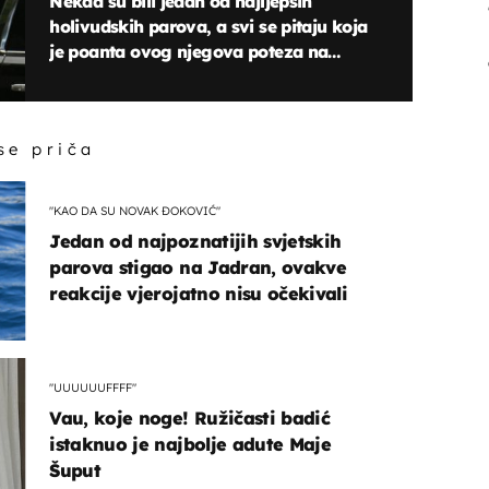
Nekad su bili jedan od najljepših
holivudskih parova, a svi se pitaju koja
je poanta ovog njegova poteza na
društvenim mrežama
 se priča
"KAO DA SU NOVAK ĐOKOVIĆ"
Jedan od najpoznatijih svjetskih
parova stigao na Jadran, ovakve
reakcije vjerojatno nisu očekivali
"UUUUUUFFFF"
Vau, koje noge! Ružičasti badić
istaknuo je najbolje adute Maje
Šuput