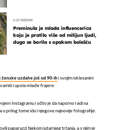
U 27. GODINI
Preminula je mlada influencerica
koju je pratilo više od milijun ljudi,
dugo se borila s opakom bolešću
 ženske uzdahe još od 90-ih
i svojim isklesanim
ramiti i upola mlađe frajere.
svojem Instagramu i očito je da naporno radi na
 u prilog tome idu i njegove najnovije fotografije.
ili paparazzi tijekom jutarnjeg trčanja, a s njim je