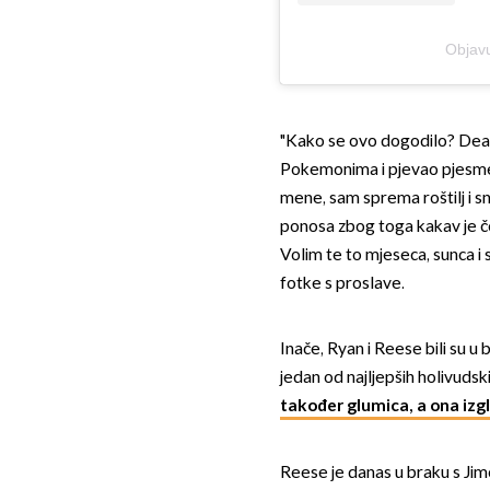
Objavu
"Kako se ovo dogodilo? Deac
Pokemonima i pjevao pjesme 
mene, sam sprema roštilj i sn
ponosa zbog toga kakav je č
Volim te to mjeseca, sunca i 
fotke s proslave.
Inače, Ryan i Reese bili su u 
jedan od najljepših holivudsk
također glumica, a ona iz
Reese je danas u braku s Ji