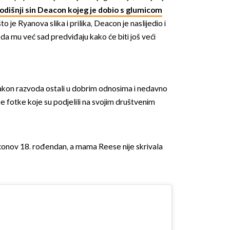
odišnji sin Deacon kojeg je dobio s glumicom
to je Ryanova slika i prilika, Deacon je naslijedio i
da mu već sad predviđaju kako će biti još veći
nakon razvoda ostali u dobrim odnosima i nedavno
OMOGUĆI OBAVIJESTI
ke fotke koje su podjelili na svojim društvenim
conov 18. rođendan, a mama Reese nije skrivala