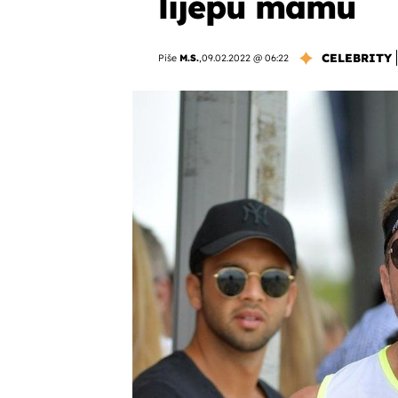
lijepu mamu
CELEBRITY
Piše
M.S.
,
09.02.2022 @ 06:22