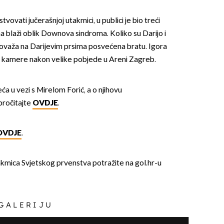
tvovati jučerašnjoj utakmici, u publici je bio treći
 ima blaži oblik Downova sindroma. Koliko su Darijo i
tovaža na Darijevim prsima posvećena bratu. Igora
su kamere nakon velike pobjede u Areni Zagreb.
ća u vezi s Mirelom Forić, a o njihovu
OMOGUĆI OBAVIJESTI
pročitajte
OVDJE
.
OVDJE
.
akmica Svjetskog prvenstva potražite na gol.hr-u
 GALERIJU