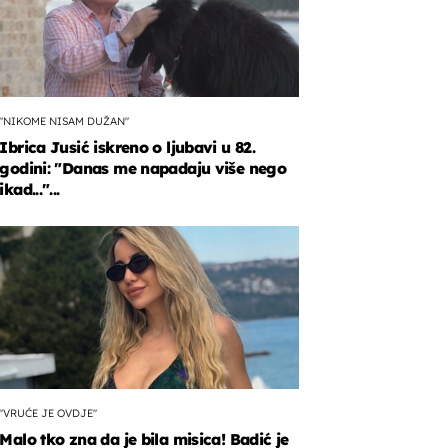
"NIKOME NISAM DUŽAN"
Ibrica Jusić iskreno o ljubavi u 82.
godini: "Danas me napadaju više nego
ikad..."...
"VRUĆE JE OVDJE"
Malo tko zna da je bila misica! Badić je