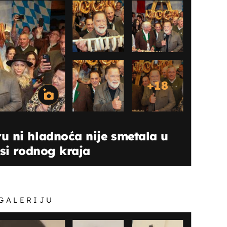
+
18
u ni hladnoća nije smetala u
esi rodnog kraja
 GALERIJU