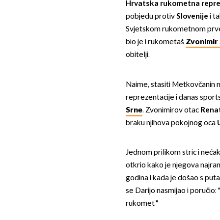
Hrvatska rukometna repre
pobjedu protiv
Slovenije
i t
Svjetskom rukometnom prvens
bio je i rukometaš
Zvonimir
obitelji.
Naime, stasiti Metkovčanin
reprezentacije i danas spor
Srne
. Zvonimirov otac
Rena
braku njihova pokojnog oca
Jednom prilikom stric i nećak
otkrio kako je njegova najran
godina i kada je došao s put
se Darijo nasmijao i poručio: 
rukomet."