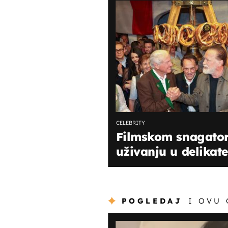
CELEBRITY
Filmskom snagator
uživanju u delikat
POGLEDAJ
I OVU