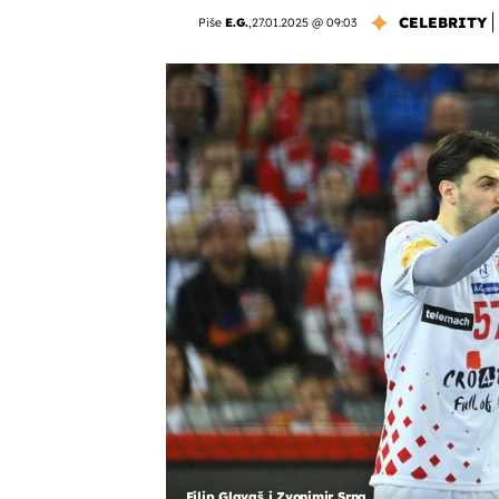
CELEBRITY
Piše
E.G.
,
27.01.2025 @ 09:03
Filip Glavaš i Zvonimir Srna