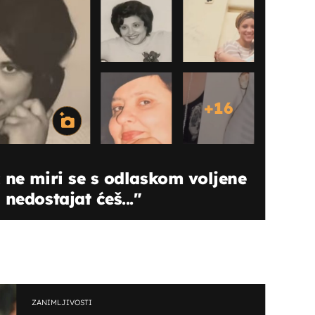
+
16
 ne miri se s odlaskom voljene
nedostajat ćeš..."
ZANIMLJIVOSTI