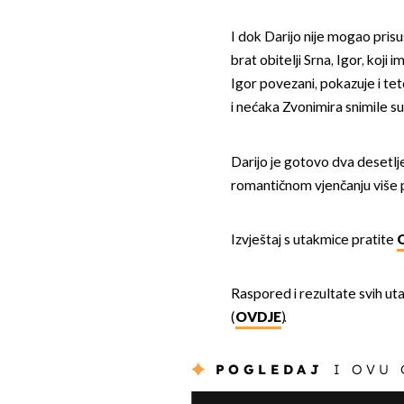
I dok Darijo nije mogao prisus
brat obitelji Srna, Igor, koji
Igor povezani, pokazuje i te
i nećaka Zvonimira snimile 
Darijo je gotovo dva desetlje
romantičnom vjenčanju više 
Izvještaj s utakmice pratite
Raspored i rezultate svih ut
(
OVDJE
).
POGLEDAJ
I OVU