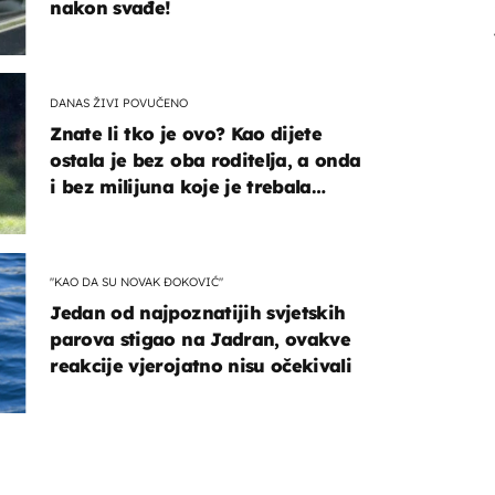
nakon svađe!
DANAS ŽIVI POVUČENO
Znate li tko je ovo? Kao dijete
ostala je bez oba roditelja, a onda
i bez milijuna koje je trebala
naslijediti
"KAO DA SU NOVAK ĐOKOVIĆ"
Jedan od najpoznatijih svjetskih
parova stigao na Jadran, ovakve
reakcije vjerojatno nisu očekivali