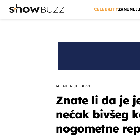
CELEBRITY
ZANIMLJ
TALENT IM JE U KRVI
Znate li da je
nećak bivšeg 
nogometne rep