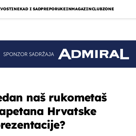
IVOSTI
NEKAD I SAD
PREPORUKE
INMAGAZIN
CLUBZONE
 jedan naš rukometaš
kapetana Hrvatske
rezentacije?