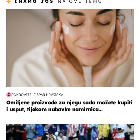
IMAMO JOŠ
NA OVU TEMU
moda & ljepota
POKROVITELJ SPAR HRVATSKA
Omiljene proizvode za njegu sada možete kupiti
i usput, tijekom nabavke namirnica...
svjetsko prvenstvo 2026