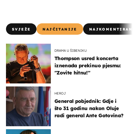
SVJEŽE
NAJČITANIJE
NAJKOMENTIRAN
DRAMA U ŠIBENIKU
Thompson usred koncerta
iznenada prekinuo pjesmu:
"Zovite hitnu!"
HEROJ
General pobjednik: Gdje i
što 31 godinu nakon Oluje
radi general Ante Gotovina?