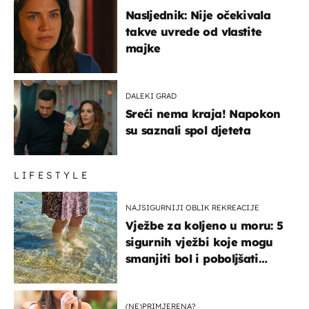
Nasljednik: Nije očekivala
takve uvrede od vlastite
majke
DALEKI GRAD
Sreći nema kraja! Napokon
su saznali spol djeteta
LIFESTYLE
NAJSIGURNIJI OBLIK REKREACIJE
Vježbe za koljeno u moru: 5
sigurnih vježbi koje mogu
smanjiti bol i poboljšati
pokretljivost
(NE)PRIMJERENA?