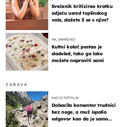
Svećenik kritizirao kratku
odjeću usred toplinskog
vala, slažete li se s njim?
MA, SAVRŠENO!
Kultni kolač postao je
sladoled, tako ga lako
možete napraviti sami
ZABAVA
KAO IZ PIŠTOLJA
Dobacila komentar trudnici
bez noge, a muž ispalio
odgovor kao da je samo
čekao…