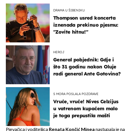
DRAMA U ŠIBENIKU
Thompson usred koncerta
iznenada prekinuo pjesmu:
"Zovite hitnu!"
HEROJ
General pobjednik: Gdje i
što 31 godinu nakon Oluje
radi general Ante Gotovina?
S MORA POSLALA POZDRAVE
Vruće, vruće! Nives Celzijus
u vatrenom kupaćem malo
je toga prepustila mašti
Pjevačica i voditeljica
Renata Končić Minea
nastupala je na