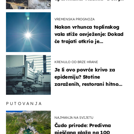
gorjelo, smijali su se, pili i
pokazivali mi srednji prst"
VREMENSKA PROGNOZA
Nakon vrhunca toplinskog
vala stiže osvježenje: Dokad
će trajati otkrio je
meteorolog
KRENULO OD BRZE HRANE
Je li ovo povrće krivo za
epidemiju? Stotine
zaraženih, restorani hitno
povukli proizvod
PUTOVANJA
NAJMANJA NA SVIJETU
Čudo prirode: Predivna
pješčana plaža na 100