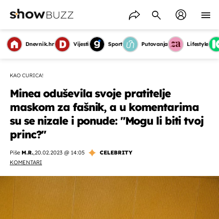
Dnevnik.hr
Vijesti
Sport
Putovanja
Lifestyle
KAO CURICA!
Minea oduševila svoje pratitelje
maskom za fašnik, a u komentarima
su se nizale i ponude: "Mogu li biti tvoj
princ?"
Piše
M.R.
,
20.02.2023 @ 14:05
CELEBRITY
KOMENTARI
OMOGUĆI OBAVIJESTI