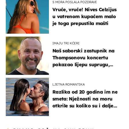
S MORA POSLALA POZDRAVE
Vruće, vruće! Nives Celzijus
u vatrenom kupaćem malo
je toga prepustila mašti
IMAJU TRI KĆERI
Naš saborski zastupnik na
Thompsonovu koncertu
pokazao lijepu suprugu,
koja godinama izbjegava
javnost
LJETNA ROMANTIKA
Razlika od 20 godina im ne
smeta: Nježnosti na moru
otkrile su koliko su i dalje
zaljubljeni