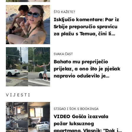
ŠTO KAŽETE?
Isključio komentare: Par iz
Srbije preporučio spravicu
za plažu s Temua, čini li
vam se ovo sigurnim?
SVAKA ČAST
Bahato mu prepriječio
prijelaz, a ono što je pješak
napravio oduševilo je
društvene mreže
VIJESTI
STIGAO I ŠOK S BOOKINGA
VIDEO Gošća izazvala
požar luksuznog
apartmana. Vlasnik: "Dok je