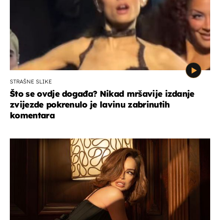
STRAŠNE SLIKE
Što se ovdje događa? Nikad mršavije izdanje
zvijezde pokrenulo je lavinu zabrinutih
komentara