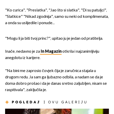
"Ko curica", "Preslatka", "Jao što si slatka", "Di su patuljci",
"Slatkice" "Nikad zgodnija", samo su neki od komplimenata,
a onda su uslijedile i ponude...
"Mogu li ja biti tvoj princ?", upitao ju je jedan od pratitelja.
Inače, nedavno je za
In Magazin
otkrila i najzanimljiviju
anegdotu iz karijere.
"Na bini me zaprosio čovjek čija je zaručnica stajala u
drugom redu. Ja sam ga ljubazno odbila, a nadam se da je
doma dobro prošao i da je danas sretno zaljubljen, nisam se
raspitivala", zaključila je.
POGLEDAJ
I OVU GALERIJU