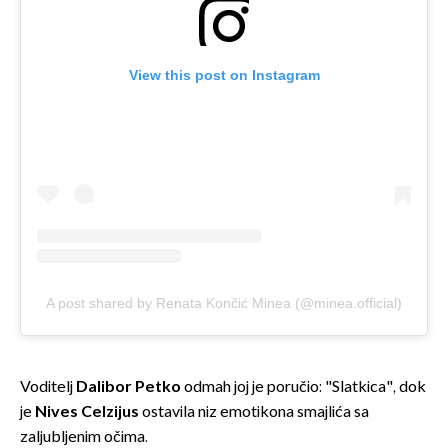
View this post on Instagram
A post shared by Renata Končić Minea (@minea.official)
Voditelj
Dalibor Petko
odmah joj je poručio: "Slatkica", dok
je
Nives Celzijus
ostavila niz emotikona smajlića sa
zaljubljenim očima.