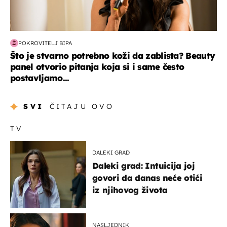
POKROVITELJ BIPA
Što je stvarno potrebno koži da zablista? Beauty
panel otvorio pitanja koja si i same često
postavljamo...
SVI
ČITAJU OVO
TV
DALEKI GRAD
Daleki grad: Intuicija joj
govori da danas neće otići
iz njihovog života
NASLJEDNIK