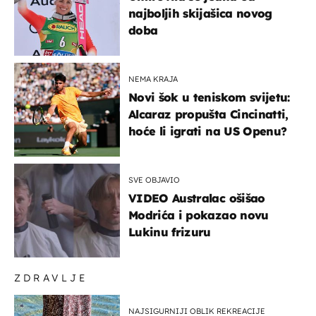
najboljih skijašica novog
doba
NEMA KRAJA
Novi šok u teniskom svijetu:
Alcaraz propušta Cincinatti,
hoće li igrati na US Openu?
SVE OBJAVIO
VIDEO Australac ošišao
Modrića i pokazao novu
Lukinu frizuru
ZDRAVLJE
NAJSIGURNIJI OBLIK REKREACIJE