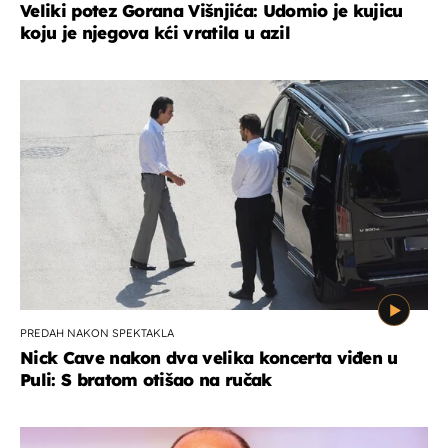
Veliki potez Gorana Višnjića: Udomio je kujicu
koju je njegova kći vratila u azil
PREDAH NAKON SPEKTAKLA
Nick Cave nakon dva velika koncerta viđen u
Puli: S bratom otišao na ručak