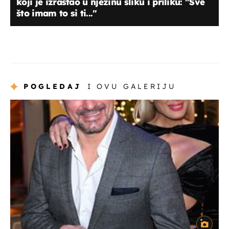
koji je izrastao u njezinu sliku i priliku: "Sve
što imam to si ti..."
POGLEDAJ
I OVU GALERIJU