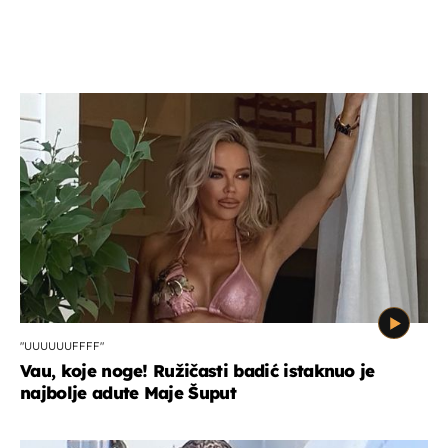
"UUUUUUFFFF"
Vau, koje noge! Ružičasti badić istaknuo je
najbolje adute Maje Šuput