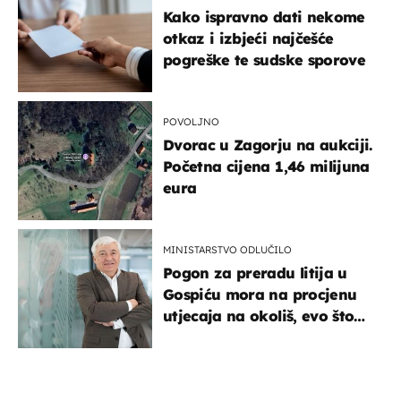
Kako ispravno dati nekome
otkaz i izbjeći najčešće
pogreške te sudske sporove
POVOLJNO
Dvorac u Zagorju na aukciji.
Početna cijena 1,46 milijuna
eura
MINISTARSTVO ODLUČILO
Pogon za preradu litija u
Gospiću mora na procjenu
utjecaja na okoliš, evo što
kaže ulagač