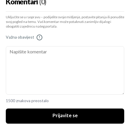
Komentari
(0)
Uključite se u raspravu – podijelite svoje mišljenje, postavite pitanja ili ponudite
svoj pogled na temu. Vaš komentar može potaknuti zanimljiv dijalog i
obogatiti zajednicu našeg portala.
Važna obavijest
!
1500 znakova preostalo
Prijavite se