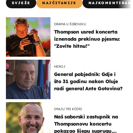
SVJEŽE
NAJČITANIJE
NAJKOMENTIRAN
DRAMA U ŠIBENIKU
Thompson usred koncerta
iznenada prekinuo pjesmu:
"Zovite hitnu!"
HEROJ
General pobjednik: Gdje i
što 31 godinu nakon Oluje
radi general Ante Gotovina?
IMAJU TRI KĆERI
Naš saborski zastupnik na
Thompsonovu koncertu
pokazao lijepu suprugu,