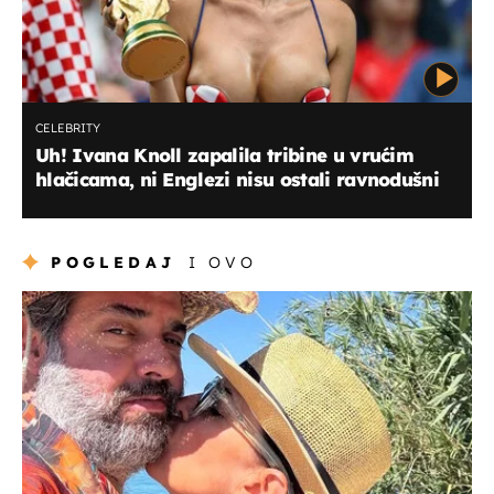
CELEBRITY
Uh! Ivana Knoll zapalila tribine u vrućim
hlačicama, ni Englezi nisu ostali ravnodušni
POGLEDAJ
I OVO