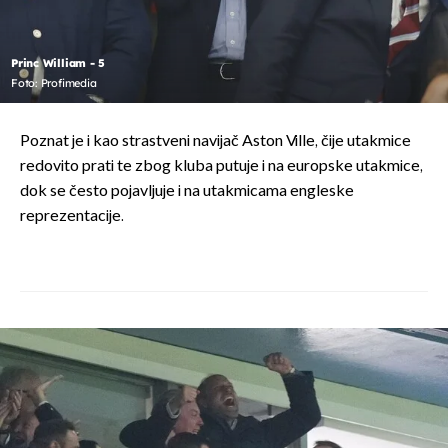
Princ William - 5
Foto: Profimedia
Poznat je i kao strastveni navijač Aston Ville, čije utakmice
redovito prati te zbog kluba putuje i na europske utakmice,
dok se često pojavljuje i na utakmicama engleske
reprezentacije.