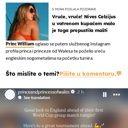
S MORA POSLALA POZDRAVE
Vruće, vruće! Nives Celzijus
u vatrenom kupaćem malo
je toga prepustila mašti
Princ William
oglasio se putem službenog Instagram
profila princa i princeze od Walesa te poželio sreću
engleskim nogometašima na početku turnira.
Što mislite o temi?
Pišite u komentaru.