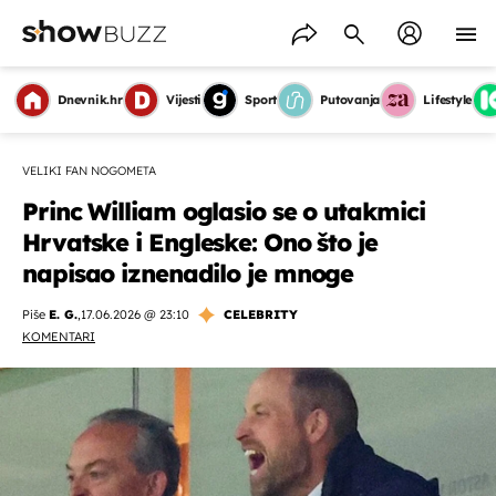
Dnevnik.hr
Vijesti
Sport
Putovanja
Lifestyle
VELIKI FAN NOGOMETA
Princ William oglasio se o utakmici
Hrvatske i Engleske: Ono što je
napisao iznenadilo je mnoge
Piše
E. G.
,
17.06.2026 @ 23:10
CELEBRITY
KOMENTARI
OMOGUĆI OBAVIJESTI