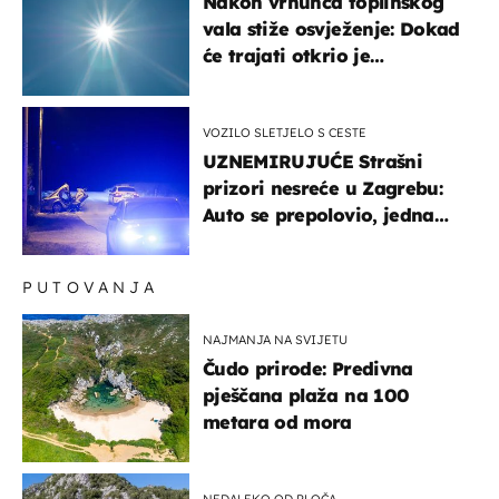
Nakon vrhunca toplinskog
vala stiže osvježenje: Dokad
će trajati otkrio je
meteorolog
VOZILO SLETJELO S CESTE
UZNEMIRUJUĆE Strašni
prizori nesreće u Zagrebu:
Auto se prepolovio, jedna
osoba poginula
PUTOVANJA
NAJMANJA NA SVIJETU
Čudo prirode: Predivna
pješčana plaža na 100
metara od mora