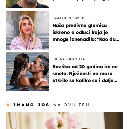
koja godinama izbjegava
javnost
ISKRENI INTERVJU!
Naša predivna glumica
iskreno o odluci koja je
mnoge iznenadila: ''Kao da
mi je veliki teret pao s leđa''
LJETNA ROMANTIKA
Razlika od 20 godina im ne
smeta: Nježnosti na moru
otkrile su koliko su i dalje
zaljubljeni
IMAMO JOŠ
NA OVU TEMU
moda & ljepota