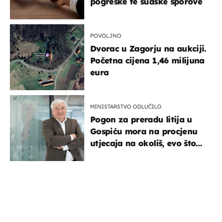
pogreške te sudske sporove
POVOLJNO
Dvorac u Zagorju na aukciji.
Početna cijena 1,46 milijuna
eura
MINISTARSTVO ODLUČILO
Pogon za preradu litija u
Gospiću mora na procjenu
utjecaja na okoliš, evo što
kaže ulagač