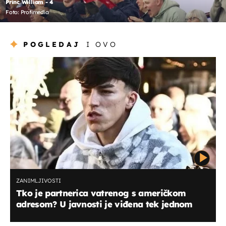
Princ William - 4
Foto: Profimedia
POGLEDAJ
I OVO
ZANIMLJIVOSTI
Tko je partnerica vatrenog s američkom
adresom? U javnosti je viđena tek jednom