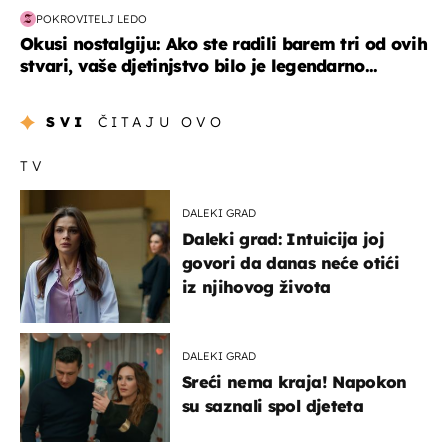
POKROVITELJ LEDO
Okusi nostalgiju: Ako ste radili barem tri od ovih
stvari, vaše djetinjstvo bilo je legendarno...
SVI
ČITAJU OVO
TV
DALEKI GRAD
Daleki grad: Intuicija joj
govori da danas neće otići
iz njihovog života
DALEKI GRAD
Sreći nema kraja! Napokon
su saznali spol djeteta