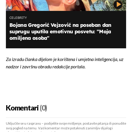
CELEBRITY
Bojana Gregorić Vejzović na poseban dan
suprugu uputila emotivnu posvetu: "Moja
omiljena osoba"
Za izradu članka dijelom je korištena i umjetna inteligencija, uz
nadzor i završnu obradu redakcije portala.
Komentari
(0)
Uključite se u raspravu – podijelite svoje mišljenje, postavite pitanja ili ponudite
svoj pogled na temu. Vaš komentar može potaknuti zanimljiv dijalog i