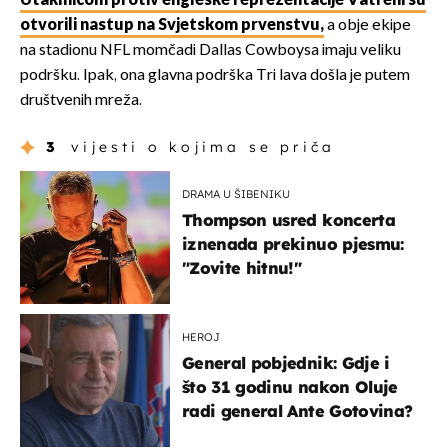
Utakmicom protiv engleske reprezentacije Vatreni su
otvorili nastup na Svjetskom prvenstvu,
a obje ekipe
na stadionu NFL momčadi Dallas Cowboysa imaju veliku
podršku. Ipak, ona glavna podrška Tri lava došla je putem
društvenih mreža.
3
vijesti o kojima se priča
DRAMA U ŠIBENIKU
Thompson usred koncerta
iznenada prekinuo pjesmu:
"Zovite hitnu!"
HEROJ
General pobjednik: Gdje i
što 31 godinu nakon Oluje
radi general Ante Gotovina?