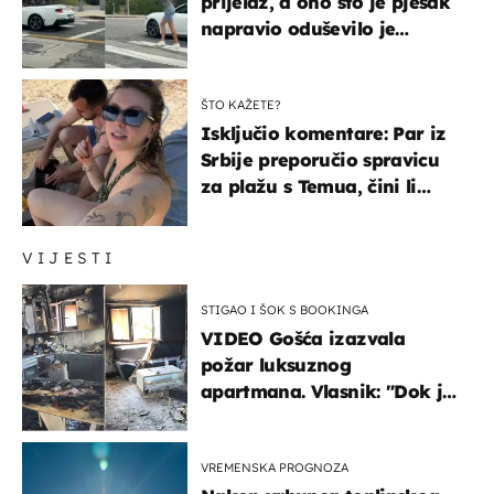
prijelaz, a ono što je pješak
napravio oduševilo je
društvene mreže
ŠTO KAŽETE?
Isključio komentare: Par iz
Srbije preporučio spravicu
za plažu s Temua, čini li
vam se ovo sigurnim?
VIJESTI
STIGAO I ŠOK S BOOKINGA
VIDEO Gošća izazvala
požar luksuznog
apartmana. Vlasnik: "Dok je
gorjelo, smijali su se, pili i
pokazivali mi srednji prst"
VREMENSKA PROGNOZA