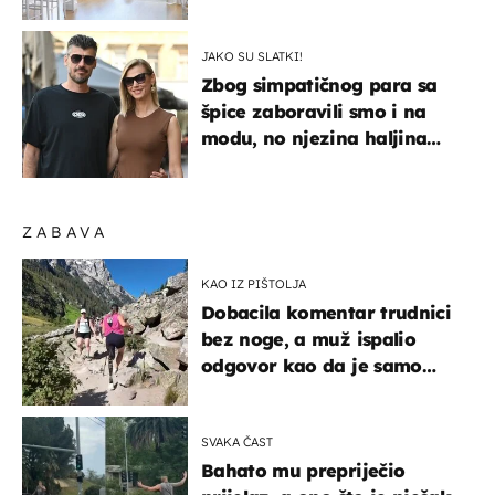
najljepšu bijelu kuhinju
JAKO SU SLATKI!
Zbog simpatičnog para sa
špice zaboravili smo i na
modu, no njezina haljina
itekako nas se dojmila
ZABAVA
KAO IZ PIŠTOLJA
Dobacila komentar trudnici
bez noge, a muž ispalio
odgovor kao da je samo
čekao…
SVAKA ČAST
Bahato mu prepriječio