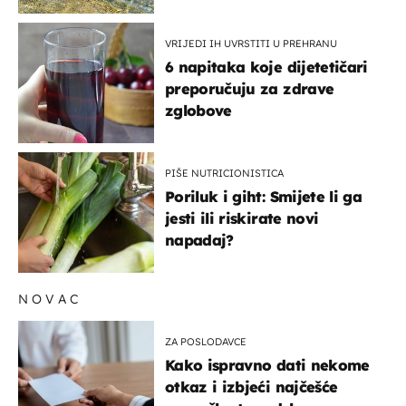
pokretljivost
VRIJEDI IH UVRSTITI U PREHRANU
6 napitaka koje dijetetičari
preporučuju za zdrave
zglobove
PIŠE NUTRICIONISTICA
Poriluk i giht: Smijete li ga
jesti ili riskirate novi
napadaj?
NOVAC
ZA POSLODAVCE
Kako ispravno dati nekome
otkaz i izbjeći najčešće