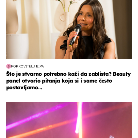
POKROVITELJ BIPA
Što je stvarno potrebno koži da zablista? Beauty
panel otvorio pitanja koja si i same često
postavljamo...
kultura & zabava