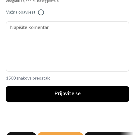
obogatiti zajednicu našeg portala.
Važna obavijest
!
1500 znakova preostalo
Prijavite se