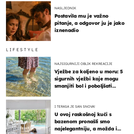
NASLJEDNIK
Postavila mu je važno
pitanje, a odgovor ju je jako
iznenadio
LIFESTYLE
NAJSIGURNIJI OBLIK REKREACIJE
Vježbe za koljeno u moru: 5
sigurnih vježbi koje mogu
smanjiti bol i poboljšati
pokretljivost
I TERASA JE SAN SNOVA!
U ovoj raskošnoj kući s
bazenom pronašli smo
najelegantniju, a možda i