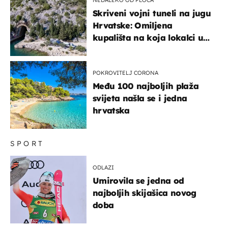
NEDALEKO OD PLOČA
Skriveni vojni tuneli na jugu
Hrvatske: Omiljena
kupališta na koja lokalci u
miru dolaze roniti i skakati
u more
POKROVITELJ CORONA
Među 100 najboljih plaža
svijeta našla se i jedna
hrvatska
SPORT
ODLAZI
Umirovila se jedna od
najboljih skijašica novog
doba