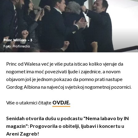
Princ William - 3
Foto: Profimedia
Princ od Walesa već je više puta isticao koliko vjeruje da
nogomet ima moć povezivati ljude i zajednice, a novom
objavom još je jednom pokazao da pomno prati nastupe
Gordog Albiona na najvećoj svjetskoj nogometnoj pozornici.
Više o utakmici čitajte
OVDJE.
Senidah otvorila dušu u podcastu "Nema labavo by IN
magazin": Progovorila o obitelji, ljubavi i koncertu u
Areni Zagreb!