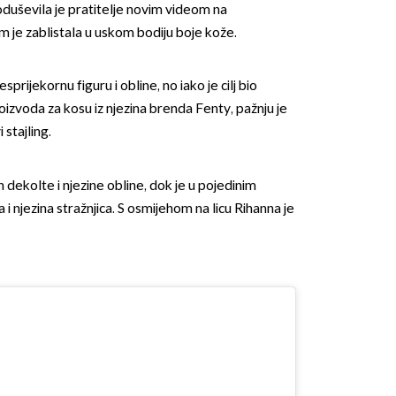
duševila je pratitelje novim videom na
 je zablistala u uskom bodiju boje kože.
sprijekornu figuru i obline, no iako je cilj bio
oizvoda za kosu iz njezina brenda Fenty, pažnju je
 stajling.
n dekolte i njezine obline, dok je u pojedinim
i njezina stražnjica. S osmijehom na licu Rihanna je