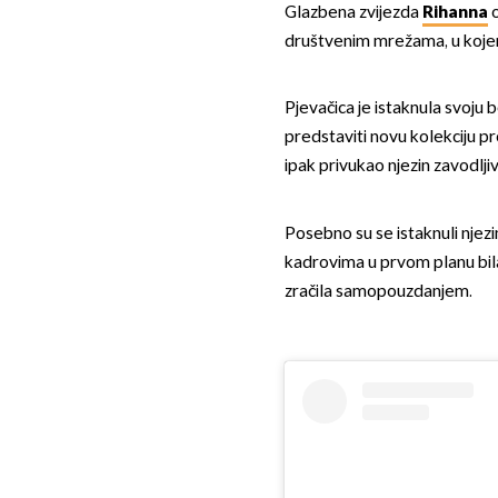
Glazbena zvijezda
Rihanna
o
društvenim mrežama, u kojem
Pjevačica je istaknula svoju be
predstaviti novu kolekciju pr
ipak privukao njezin zavodljivi
Posebno su se istaknuli njezi
kadrovima u prvom planu bila 
zračila samopouzdanjem.