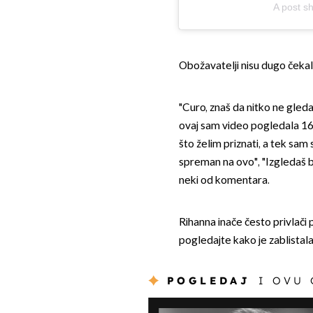
A post sh
Obožavatelji nisu dugo čekali
"Curo, znaš da nitko ne gleda 
ovaj sam video pogledala 16
što želim priznati, a tek sam 
spreman na ovo", "Izgledaš 
neki od komentara.
Rihanna inače često privlači
pogledajte kako je zablistala u
POGLEDAJ
I OVU