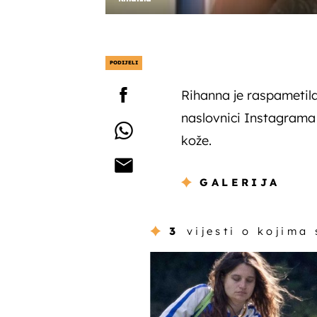
PODIJELI
Rihanna je raspametila
naslovnici Instagrama
kože.
GALERIJA
3
vijesti o kojima