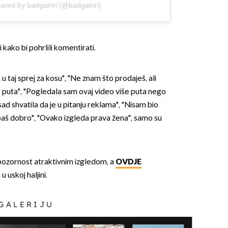
ared by badgalriri (@badgalriri)
 kako bi pohrlili komentirati.
u taj sprej za kosu", "Ne znam što prodaješ, ali
 puta", "Pogledala sam ovaj video više puta nego
sad shvatila da je u pitanju reklama", "Nisam bio
baš dobro", "Ovako izgleda prava žena", samo su
 pozornost atraktivnim izgledom, a
OVDJE
 uskoj haljini.
 GALERIJU