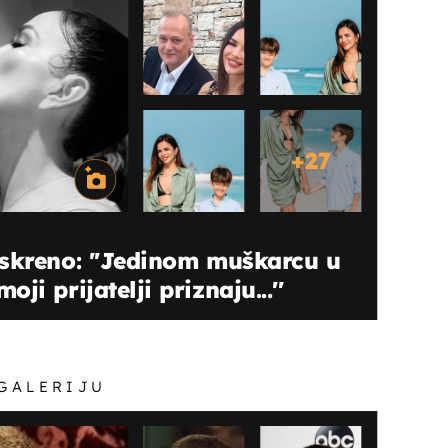
+
27
skreno: ''Jedinom muškarcu u
i prijatelji priznaju...''
 GALERIJU