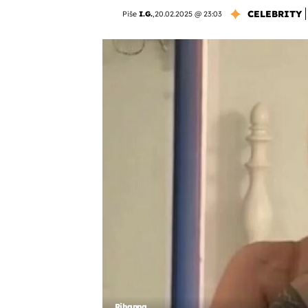
CELEBRITY
Piše
I.G.
,
20.02.2025 @ 23:03
Rihanna