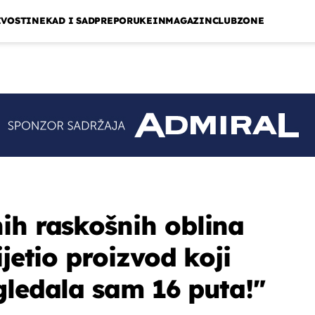
IVOSTI
NEKAD I SAD
PREPORUKE
INMAGAZIN
CLUBZONE
ih raskošnih oblina
ijetio proizvod koji
gledala sam 16 puta!"