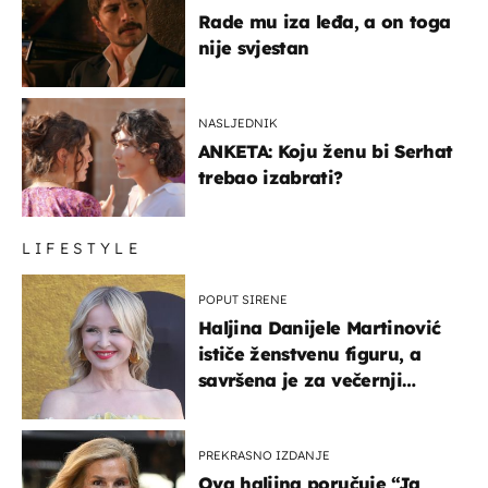
Rade mu iza leđa, a on toga
nije svjestan
NASLJEDNIK
ANKETA: Koju ženu bi Serhat
trebao izabrati?
LIFESTYLE
POPUT SIRENE
Haljina Danijele Martinović
ističe ženstvenu figuru, a
savršena je za večernji
izlazak na moru
PREKRASNO IZDANJE
Ova haljina poručuje “Ja