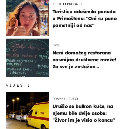
JESTE LI PROBALI?
Turisticu oduševila ponuda
u Primoštenu: "Oni su puno
pametniji od nas"
UPS!
Meni domaćeg restorana
nasmijao društvene mreže!
Za sve je zaslužan
urnebesan naziv jela
VIJESTI
DRAMA U RIJECI
Urušio se balkon kuće, na
njemu bile dvije osobe:
"Život im je visio o koncu"