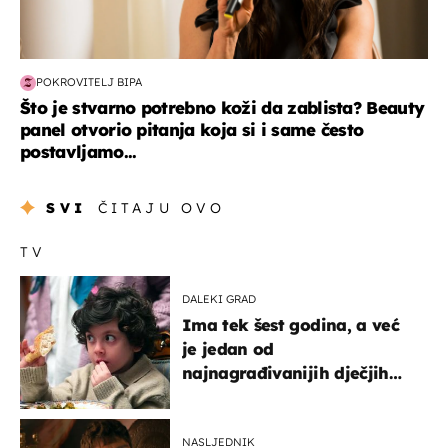
POKROVITELJ BIPA
Što je stvarno potrebno koži da zablista? Beauty
panel otvorio pitanja koja si i same često
postavljamo...
SVI
ČITAJU OVO
TV
DALEKI GRAD
Ima tek šest godina, a već
je jedan od
najnagrađivanijih dječjih
glumaca
NASLJEDNIK