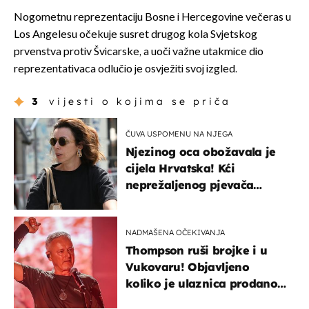
Nogometnu reprezentaciju Bosne i Hercegovine večeras u
Los Angelesu očekuje susret drugog kola Svjetskog
prvenstva protiv Švicarske, a uoči važne utakmice dio
reprezentativaca odlučio je osvježiti svoj izgled.
3
vijesti o kojima se priča
ČUVA USPOMENU NA NJEGA
Njezinog oca obožavala je
cijela Hrvatska! Kći
neprežaljenog pjevača
projurila špicom na dva
kotača
NADMAŠENA OČEKIVANJA
Thompson ruši brojke i u
Vukovaru! Objavljeno
koliko je ulaznica prodano
u kratkom vremenu