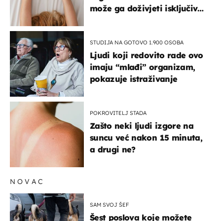
može ga doživjeti isključivo
na ovaj način
STUDIJA NA GOTOVO 1.900 OSOBA
Ljudi koji redovito rade ovo
imaju “mlađi” organizam,
pokazuje istraživanje
POKROVITELJ STADA
Zašto neki ljudi izgore na
suncu već nakon 15 minuta,
a drugi ne?
NOVAC
SAM SVOJ ŠEF
Šest poslova koje možete