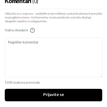
Komentari
(0)
Uključite se u raspravu – podijelite svoje mišljenje, postavite pitanja ili ponudite
svoj pogled na temu. Vaš komentar može potaknuti zanimljiv dijalog i
obogatiti zajednicu našeg portala.
Važna obavijest
!
1500 znakova preostalo
Prijavite se