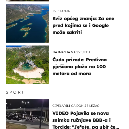
15 PITANJA
Kviz općeg znanja: Za one
pred kojima se i Google
može sakriti
NAJMANJA NA SVIJETU
Čudo prirode: Predivna
pješčana plaža na 100
metara od mora
SPORT
CIPELARILI GA DOK JE LEŽAO
VIDEO Pojavila se nova
snimka tučnjave BBB-a i
Torcide: "Je*ote, pa ubit će