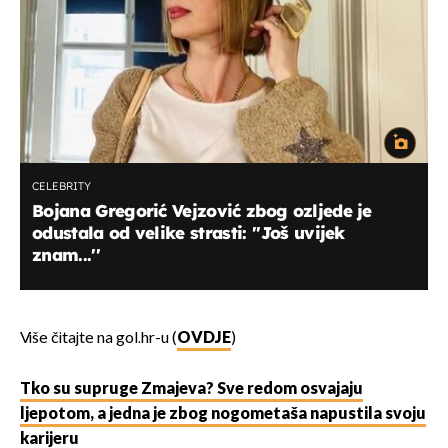
CELEBRITY
Bojana Gregorić Vejzović zbog ozljede je
odustala od velike strasti: ''Još uvijek
znam...''
Više čitajte na gol.hr-u (
OVDJE
)
Tko su supruge Zmajeva? Sve redom osvajaju
ljepotom, a jedna je zbog nogometaša napustila svoju
karijeru