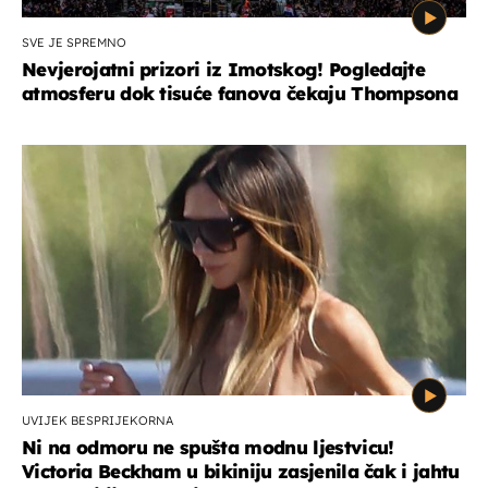
SVE JE SPREMNO
Nevjerojatni prizori iz Imotskog! Pogledajte
atmosferu dok tisuće fanova čekaju Thompsona
UVIJEK BESPRIJEKORNA
Ni na odmoru ne spušta modnu ljestvicu!
Victoria Beckham u bikiniju zasjenila čak i jahtu