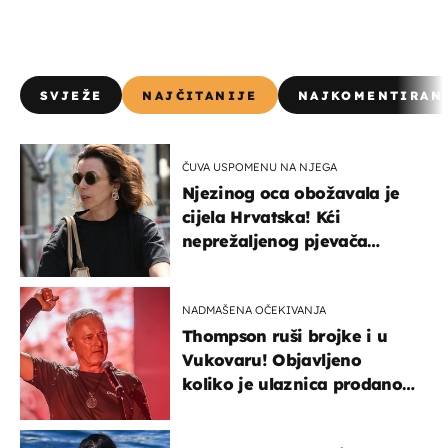
SVJEŽE
NAJČITANIJE
NAJKOMENTIRAN
ČUVA USPOMENU NA NJEGA
Njezinog oca obožavala je
cijela Hrvatska! Kći
neprežaljenog pjevača
projurila špicom na dva
kotača
NADMAŠENA OČEKIVANJA
Thompson ruši brojke i u
Vukovaru! Objavljeno
koliko je ulaznica prodano
u kratkom vremenu