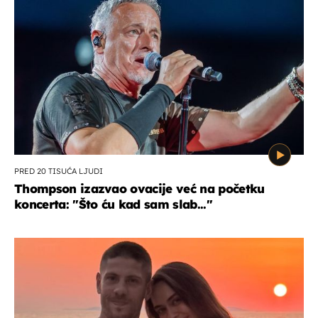
PRED 20 TISUĆA LJUDI
Thompson izazvao ovacije već na početku
koncerta: "Što ću kad sam slab..."