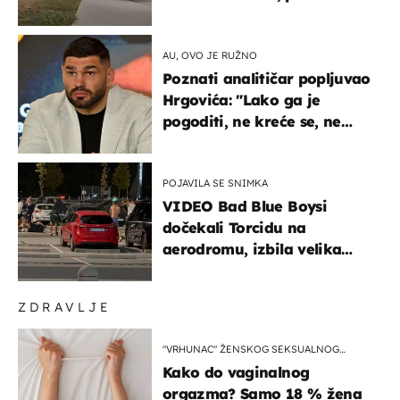
ga!"
AU, OVO JE RUŽNO
Poznati analitičar popljuvao
Hrgovića: "Lako ga je
pogoditi, ne kreće se, ne
koristi noge..."
POJAVILA SE SNIMKA
VIDEO Bad Blue Boysi
dočekali Torcidu na
aerodromu, izbila velika
masovna tučnjava
ZDRAVLJE
"VRHUNAC" ŽENSKOG SEKSUALNOG
ISKUSTVA
Kako do vaginalnog
orgazma? Samo 18 % žena