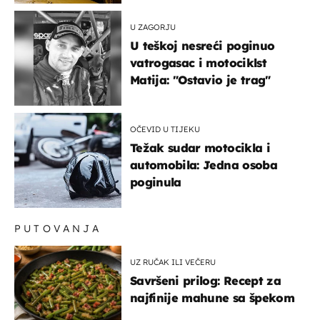
U ZAGORJU
U teškoj nesreći poginuo
vatrogasac i motociklst
Matija: "Ostavio je trag"
OČEVID U TIJEKU
Težak sudar motocikla i
automobila: Jedna osoba
poginula
PUTOVANJA
UZ RUČAK ILI VEČERU
Savršeni prilog: Recept za
najfinije mahune sa špekom