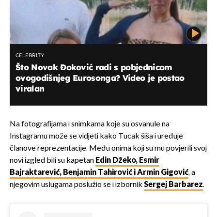
CELEBRITY
Što Novak Đoković radi s pobjednicom
ovogodišnjeg Eurosonga? Video je postao
viralan
Na fotografijama i snimkama koje su osvanule na
Instagramu može se vidjeti kako Tucak šiša i uređuje
članove reprezentacije. Među onima koji su mu povjerili svoj
novi izgled bili su kapetan
Edin Džeko, Esmir
Bajraktarević, Benjamin Tahirović i Armin Gigović
, a
njegovim uslugama poslužio se i izbornik
Sergej Barbarez
.