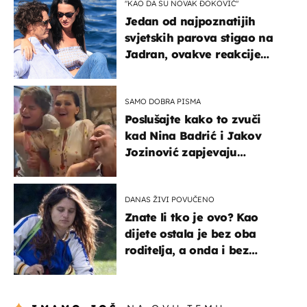
"KAO DA SU NOVAK ĐOKOVIĆ"
Jedan od najpoznatijih
svjetskih parova stigao na
Jadran, ovakve reakcije
vjerojatno nisu očekivali
SAMO DOBRA PISMA
Poslušajte kako to zvuči
kad Nina Badrić i Jakov
Jozinović zapjevaju
Oliverov hit!
DANAS ŽIVI POVUČENO
Znate li tko je ovo? Kao
dijete ostala je bez oba
roditelja, a onda i bez
milijuna koje je trebala
naslijediti