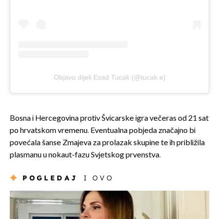
Objavu dijeli Esad Tucak (@tucak.e)
Bosna i Hercegovina protiv Švicarske igra večeras od 21 sat
po hrvatskom vremenu. Eventualna pobjeda značajno bi
povećala šanse Zmajeva za prolazak skupine te ih približila
plasmanu u nokaut-fazu Svjetskog prvenstva.
POGLEDAJ
I OVO