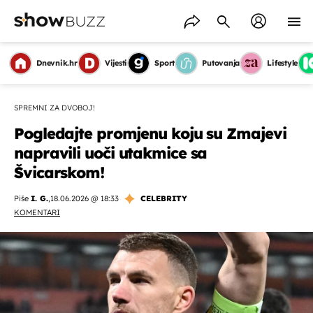
Dnevnik.hr
Vijesti
Sport
Putovanja
Lifestyle
SPREMNI ZA DVOBOJ!
Pogledajte promjenu koju su Zmajevi
napravili uoči utakmice sa
Švicarskom!
Piše
I. G.
,
18.06.2026 @ 18:33
CELEBRITY
KOMENTARI
OMOGUĆI OBAVIJESTI