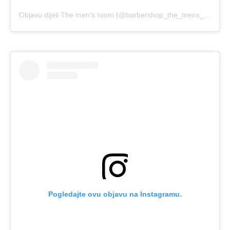
Objavu dijeli The men's room (@barbershop_the_mens_room)
Pogledajte ovu objavu na Instagramu.