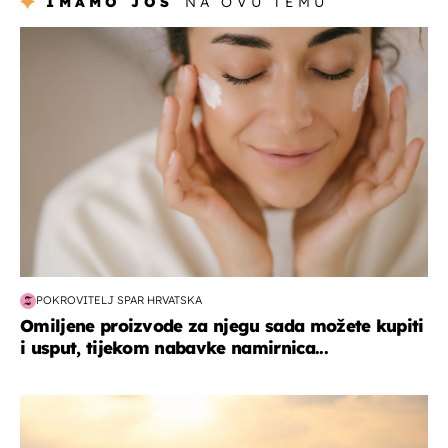
IMAMO JOŠ
NA OVU TEMU
moda & ljepota
POKROVITELJ SPAR HRVATSKA
Omiljene proizvode za njegu sada možete kupiti
i usput, tijekom nabavke namirnica...
zanimljivosti