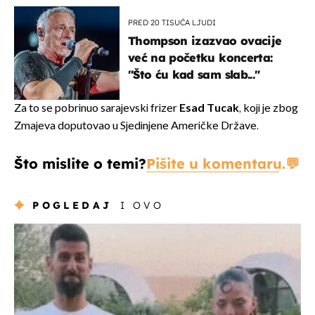
PRED 20 TISUĆA LJUDI
Thompson izazvao ovacije
već na početku koncerta:
"Što ću kad sam slab..."
Za to se pobrinuo sarajevski frizer
Esad Tucak
, koji je zbog
Zmajeva doputovao u Sjedinjene Američke Države.
Što mislite o temi?
Pišite u komentaru.
POGLEDAJ
I OVO