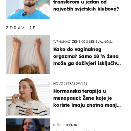
transferom u jedan od
najvećih svjetskih klubova?
ZDRAVLJE
"VRHUNAC" ŽENSKOG SEKSUALNOG
ISKUSTVA
Kako do vaginalnog
orgazma? Samo 18 % žena
može ga doživjeti isključivo
na ovaj način
NOVO ISTRAŽIVANJE
Hormonska terapija u
menopauzi: Žene koje je
koriste imaju znatno manji
rizik od ovoga
PIŠE LIJEČNIK