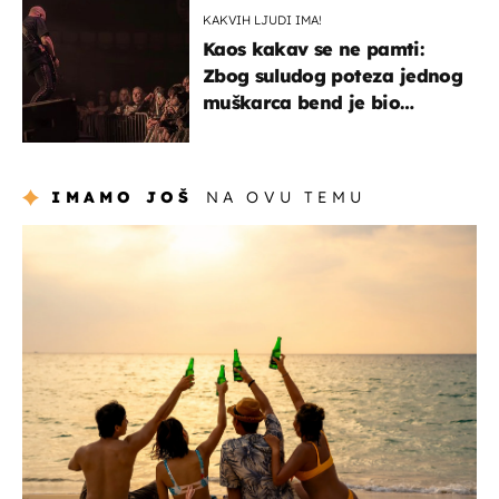
KAKVIH LJUDI IMA!
Kaos kakav se ne pamti:
Zbog suludog poteza jednog
muškarca bend je bio
prisiljen prekinuti nastup
IMAMO JOŠ
NA OVU TEMU
zanimljivosti