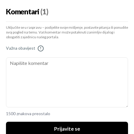
Komentari
(1)
Uključite se u raspravu – podijelite svoje mišljenje, postavite pitanja ili ponudite
svoj pogled na temu. Vaš komentar može potaknuti zanimljiv dijalog i
obogatiti zajednicu našeg portala.
Važna obavijest
!
1500 znakova preostalo
Prijavite se