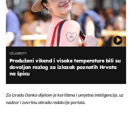
CELEBRITY
Produženi vikend i visoke temperature bili su
dovoljan razlog za izlazak poznatih Hrvata
na špicu
Za izradu članka dijelom je korištena i umjetna inteligencija, uz
nadzor i završnu obradu redakcije portala.