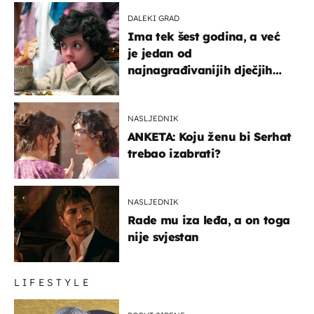
DALEKI GRAD
Ima tek šest godina, a već
je jedan od
najnagrađivanijih dječjih
glumaca
NASLJEDNIK
ANKETA: Koju ženu bi Serhat
trebao izabrati?
NASLJEDNIK
Rade mu iza leđa, a on toga
nije svjestan
LIFESTYLE