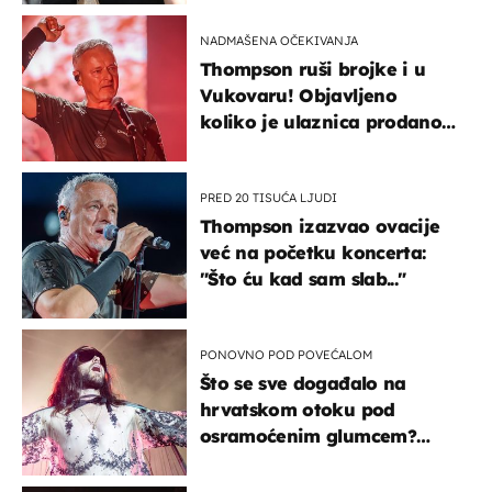
kotača
NADMAŠENA OČEKIVANJA
Thompson ruši brojke i u
Vukovaru! Objavljeno
koliko je ulaznica prodano
u kratkom vremenu
PRED 20 TISUĆA LJUDI
Thompson izazvao ovacije
već na početku koncerta:
"Što ću kad sam slab..."
PONOVNO POD POVEĆALOM
Što se sve događalo na
hrvatskom otoku pod
osramoćenim glumcem?
Bizarni prizori i danas
izazivaju nevjericu