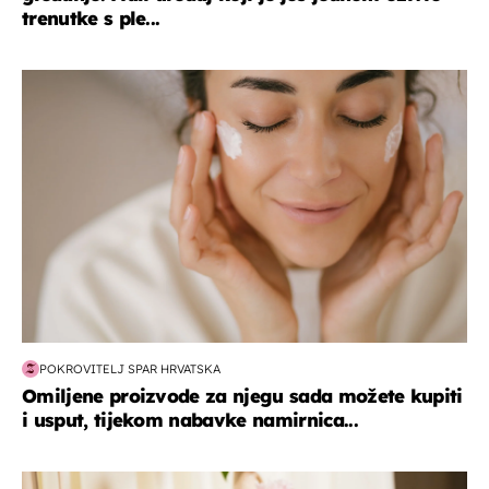
trenutke s ple...
moda & ljepota
POKROVITELJ SPAR HRVATSKA
Omiljene proizvode za njegu sada možete kupiti
i usput, tijekom nabavke namirnica...
moda & ljepota