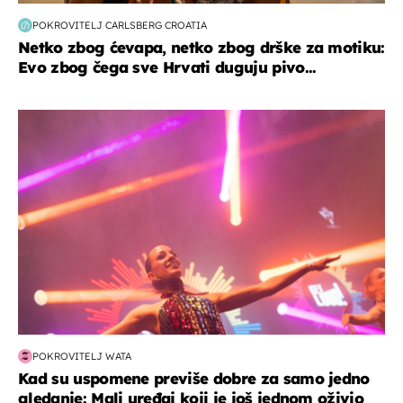
POKROVITELJ CARLSBERG CROATIA
Netko zbog ćevapa, netko zbog drške za motiku:
Evo zbog čega sve Hrvati duguju pivo...
kultura & zabava
POKROVITELJ WATA
Kad su uspomene previše dobre za samo jedno
gledanje: Mali uređaj koji je još jednom oživio