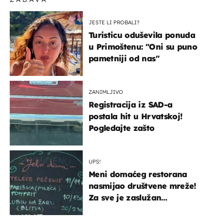
JESTE LI PROBALI?
Turisticu oduševila ponuda
u Primoštenu: "Oni su puno
pametniji od nas"
ZANIMLJIVO
Registracija iz SAD-a
postala hit u Hrvatskoj!
Pogledajte zašto
UPS!
Meni domaćeg restorana
nasmijao društvene mreže!
Za sve je zaslužan
urnebesan naziv jela