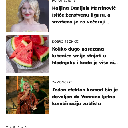
POPUT SIRENE
Haljina Danijele Martinović
ističe ženstvenu figuru, a
savršena je za večernji
izlazak na moru
DOBRO JE ZNATI
Koliko dugo narezana
lubenica smije stajati u
hladnjaku i kada je više nije
sigurno jesti?
ZA KONCERT
Jedan efektan komad bio je
dovoljan da Vannina ljetna
kombinacija zablista
ZABAVA