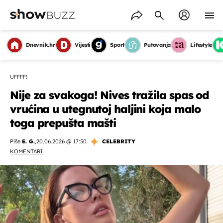
Dnevnik.hr
Vijesti
Sport
Putovanja
Lifestyle
UFFFF!
Nije za svakoga! Nives tražila spas od
vrućina u utegnutoj haljini koja malo
toga prepušta mašti
Piše
E. G.
,
20.06.2026 @ 17:50
CELEBRITY
KOMENTARI
OMOGUĆI OBAVIJESTI