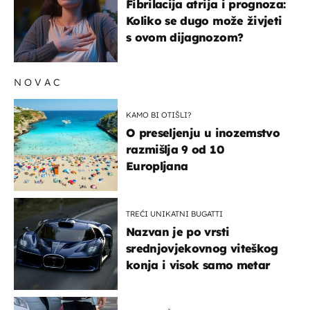
Fibrilacija atrija i prognoza:
Koliko se dugo može živjeti
s ovom dijagnozom?
NOVAC
KAMO BI OTIŠLI?
O preseljenju u inozemstvo
razmišlja 9 od 10
Europljana
TREĆI UNIKATNI BUGATTI
Nazvan je po vrsti
srednjovjekovnog viteškog
konja i visok samo metar