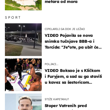
metara od mora
SPORT
CIPELARILI GA DOK JE LEŽAO
VIDEO Pojavila se nova
snimka tučnjave BBB-a i
Torcide: "Je*ote, pa ubit će
ga!"
POLJACI...
VIDEO Boksao je s Kličkom
i Furyjem, a sad su ga stavili
u kavez sa šestoricom
Roma! Pogledajte kako je
završilo
STIŽE KAPETANU?
Stoper Vatrenih pred