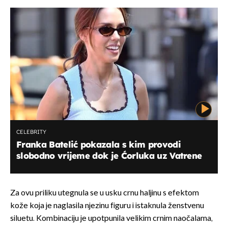
CELEBRITY
Franka Batelić pokazala s kim provodi
slobodno vrijeme dok je Ćorluka uz Vatrene
Za ovu priliku utegnula se u usku crnu haljinu s efektom
kože koja je naglasila njezinu figuru i istaknula ženstvenu
siluetu. Kombinaciju je upotpunila velikim crnim naočalama,