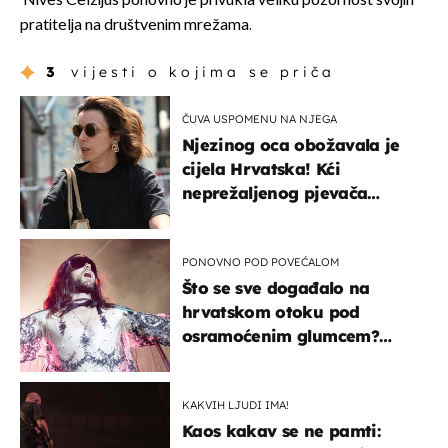
Nives Celzijus ponovno je privukla veliku pozornost svojih
pratitelja na društvenim mrežama.
3
vijesti o kojima se priča
ČUVA USPOMENU NA NJEGA
Njezinog oca obožavala je
cijela Hrvatska! Kći
neprežaljenog pjevača
projurila špicom na dva
kotača
PONOVNO POD POVEĆALOM
Što se sve događalo na
hrvatskom otoku pod
osramoćenim glumcem?
Bizarni prizori i danas
izazivaju nevjericu
KAKVIH LJUDI IMA!
Kaos kakav se ne pamti: