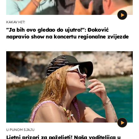
KAKAV HIT!
"Ja bih ovo gledao do ujutro!": Đoković
napravio show na koncertu regionalne zvijezde
U PUNOM SJAJU
Ljetni prizori za poželjeti! Naša voditeljica u