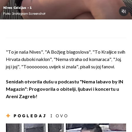
Nives Celzijus - 1
Foto: Instagram Screenshot
"To je naša Nives", "A Božjeg blagoslova", "To Kraljice svih
Hrvata duboki naklon", "Nema straha od komaraca", "Joj,
joj i joj", "Toooooooo, uvijek si znala", pisali su joj fanovi.
Senidah otvorila dušu u podcastu "Nema labavo by IN
Magazin": Progovorila o obitelji, ljubavi i koncertu u
Areni Zagreb!
POGLEDAJ
I OVO