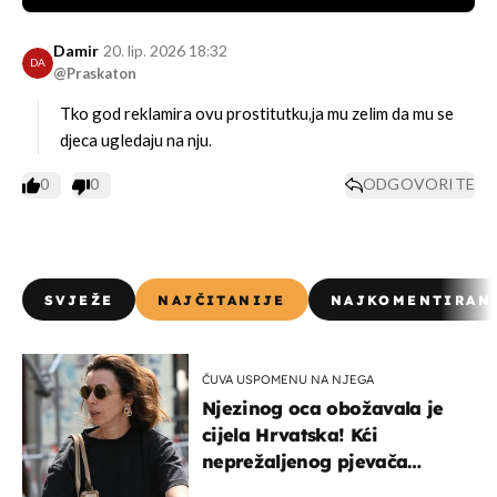
Damir
20. lip. 2026 18:32
DA
@Praskaton
Tko god reklamira ovu prostitutku,ja mu zelim da mu se
djeca ugledaju na nju.
0
0
ODGOVORITE
SVJEŽE
NAJČITANIJE
NAJKOMENTIRAN
ČUVA USPOMENU NA NJEGA
Njezinog oca obožavala je
cijela Hrvatska! Kći
neprežaljenog pjevača
projurila špicom na dva