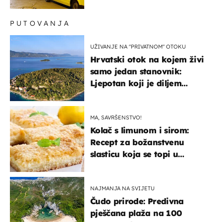
PUTOVANJA
UŽIVANJE NA "PRIVATNOM" OTOKU
Hrvatski otok na kojem živi
samo jedan stanovnik:
Ljepotan koji je diljem
svijeta poznat po svojem
"bijelom zlatu"
MA, SAVRŠENSTVO!
Kolač s limunom i sirom:
Recept za božanstvenu
slasticu koja se topi u
ustima
NAJMANJA NA SVIJETU
Čudo prirode: Predivna
pješčana plaža na 100