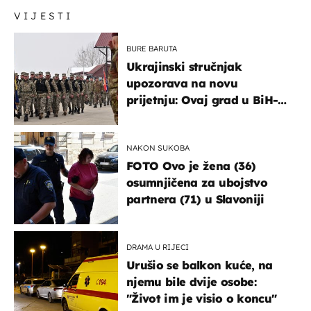
VIJESTI
BURE BARUTA
Ukrajinski stručnjak
upozorava na novu
prijetnju: Ovaj grad u BiH-u
bi mogao biti žarište
NAKON SUKOBA
FOTO Ovo je žena (36)
osumnjičena za ubojstvo
partnera (71) u Slavoniji
DRAMA U RIJECI
Urušio se balkon kuće, na
njemu bile dvije osobe:
"Život im je visio o koncu"