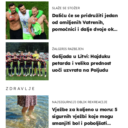
SLAŽE SE STOŽER
Daliću će se pridružiti jedan
od omiljenih Vatrenih,
pomoćnici i dalje dvoje oko
ponude
ŽALGIRIS RAZBIJEN
Golijada u Litvi: Hajduku
petarda i velika prednost
uoči uzvrata na Poljudu
ZDRAVLJE
NAJSIGURNIJI OBLIK REKREACIJE
Vježbe za koljeno u moru: 5
sigurnih vježbi koje mogu
smanjiti bol i poboljšati