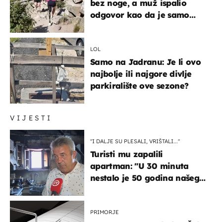
bez noge, a muž ispalio
odgovor kao da je samo
čekao…
LOL
Samo na Jadranu: Je li ovo
najbolje ili najgore divlje
parkiralište ove sezone?
VIJESTI
"I DALJE SU PLESALI, VRIŠTALI..."
Turisti mu zapalili
apartman: "U 30 minuta
nestalo je 50 godina našeg
života, supruga i ja ne
možemo oka sklopiti"
PRIMORJE