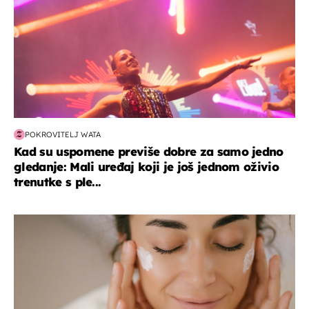
POKROVITELJ WATA
Kad su uspomene previše dobre za samo jedno
gledanje: Mali uređaj koji je još jednom oživio
trenutke s ple...
moda & ljepota