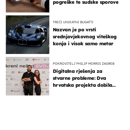
pogreške te sudske sporove
TREĆI UNIKATNI BUGATTI
Nazvan je po vrsti
srednjovjekovnog viteškog
konja i visok samo metar
POKROVITELJ PHILIP MORRIS ZAGREB
Digitalna rješenja za
stvarne probleme: Dva
hrvatska projekta dobila
potporu za razvoj