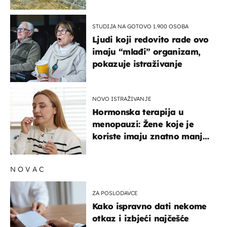
pokretljivost
STUDIJA NA GOTOVO 1.900 OSOBA
Ljudi koji redovito rade ovo
imaju “mlađi” organizam,
pokazuje istraživanje
NOVO ISTRAŽIVANJE
Hormonska terapija u
menopauzi: Žene koje je
koriste imaju znatno manji
rizik od ovoga
NOVAC
ZA POSLODAVCE
Kako ispravno dati nekome
otkaz i izbjeći najčešće