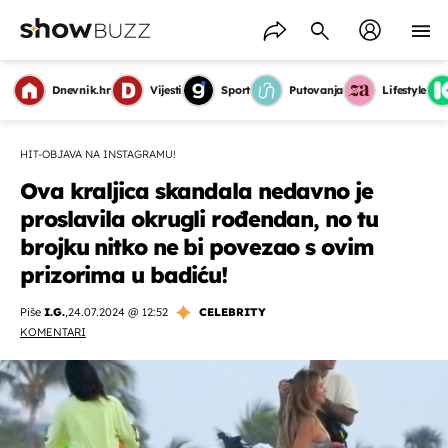
Dnevnik.hr
Vijesti
Sport
Putovanja
Lifestyle
HIT-OBJAVA NA INSTAGRAMU!
Ova kraljica skandala nedavno je
proslavila okrugli rođendan, no tu
brojku nitko ne bi povezao s ovim
prizorima u badiću!
Piše
I.G.
,
24.07.2024 @ 12:52
CELEBRITY
KOMENTARI
OMOGUĆI OBAVIJESTI