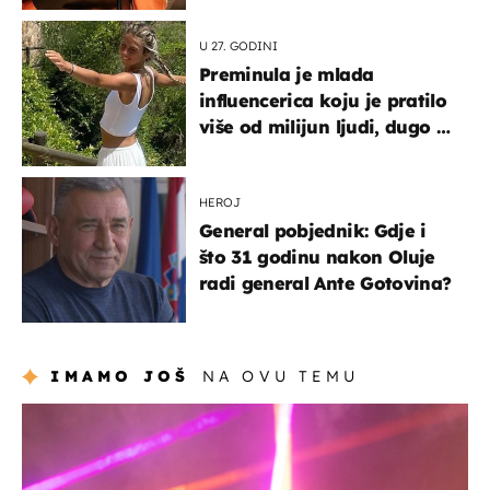
U 27. GODINI
Preminula je mlada
influencerica koju je pratilo
više od milijun ljudi, dugo se
borila s opakom bolešću
HEROJ
General pobjednik: Gdje i
što 31 godinu nakon Oluje
radi general Ante Gotovina?
IMAMO JOŠ
NA OVU TEMU
kultura & zabava