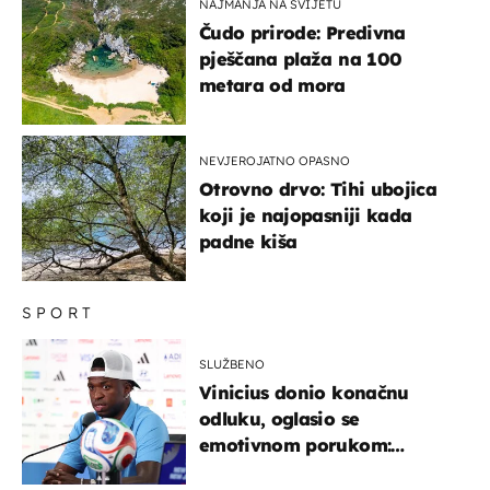
NAJMANJA NA SVIJETU
Čudo prirode: Predivna
pješčana plaža na 100
metara od mora
NEVJEROJATNO OPASNO
Otrovno drvo: Tihi ubojica
koji je najopasniji kada
padne kiša
SPORT
SLUŽBENO
Vinicius donio konačnu
odluku, oglasio se
emotivnom porukom:
"Hvala vam svima"