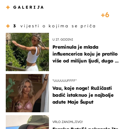
GALERIJA
6
3
vijesti o kojima se priča
U 27. GODINI
Preminula je mlada
influencerica koju je pratilo
više od milijun ljudi, dugo se
borila s opakom bolešću
"UUUUUUFFFF"
Vau, koje noge! Ružičasti
badić istaknuo je najbolje
adute Maje Šuput
VRLO ZANIMLJIVO!