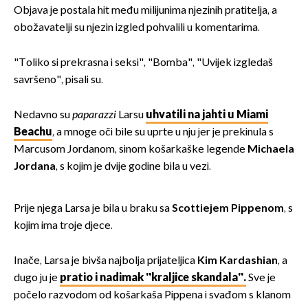
Objava je postala hit među milijunima njezinih pratitelja, a
obožavatelji su njezin izgled pohvalili u komentarima.
"Toliko si prekrasna i seksi", "Bomba", "Uvijek izgledaš
savršeno", pisali su.
Nedavno su
paparazzi
Larsu
uhvatili na jahti u Miami
Beachu
, a mnoge oči bile su uprte u nju jer je prekinula s
Marcusom Jordanom, sinom košarkaške legende
Michaela
Jordana
, s kojim je dvije godine bila u vezi.
Prije njega Larsa je bila u braku sa
Scottiejem Pippenom
, s
kojim ima troje djece.
Inače, Larsa je bivša najbolja prijateljica
Kim Kardashian
, a
dugo ju je
pratio i nadimak ''kraljice skandala''.
Sve je
počelo razvodom od košarkaša Pippena i svađom s klanom