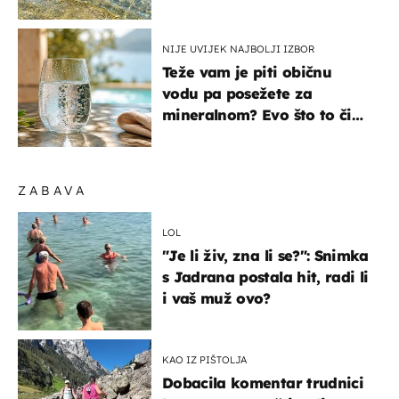
pokretljivost
NIJE UVIJEK NAJBOLJI IZBOR
Teže vam je piti običnu
vodu pa posežete za
mineralnom? Evo što to čini
organizmu
ZABAVA
LOL
"Je li živ, zna li se?": Snimka
s Jadrana postala hit, radi li
i vaš muž ovo?
KAO IZ PIŠTOLJA
Dobacila komentar trudnici