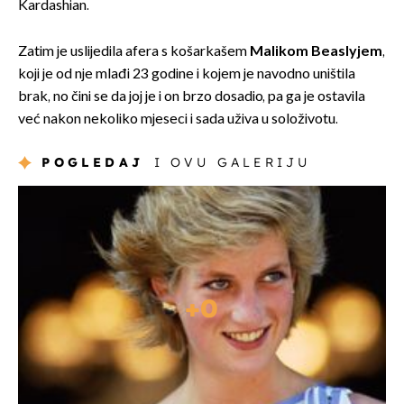
Kardashian.
Zatim je uslijedila afera s košarkašem
Malikom Beaslyjem
,
koji je od nje mlađi 23 godine i kojem je navodno uništila
brak, no čini se da joj je i on brzo dosadio, pa ga je ostavila
već nakon nekoliko mjeseci i sada uživa u soloživotu.
POGLEDAJ
I OVU GALERIJU
+
0