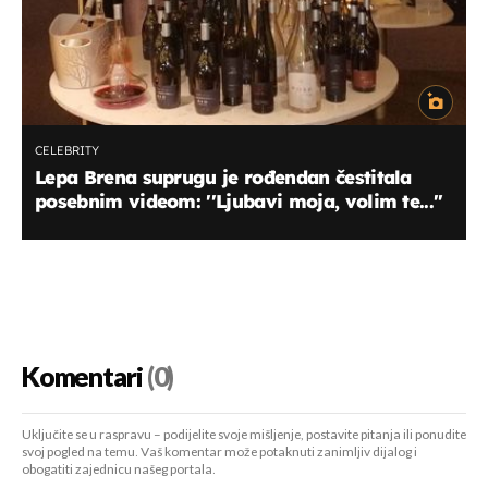
CELEBRITY
Lepa Brena suprugu je rođendan čestitala
posebnim videom: ''Ljubavi moja, volim te...''
Komentari
(0)
Uključite se u raspravu – podijelite svoje mišljenje, postavite pitanja ili ponudite
svoj pogled na temu. Vaš komentar može potaknuti zanimljiv dijalog i
obogatiti zajednicu našeg portala.