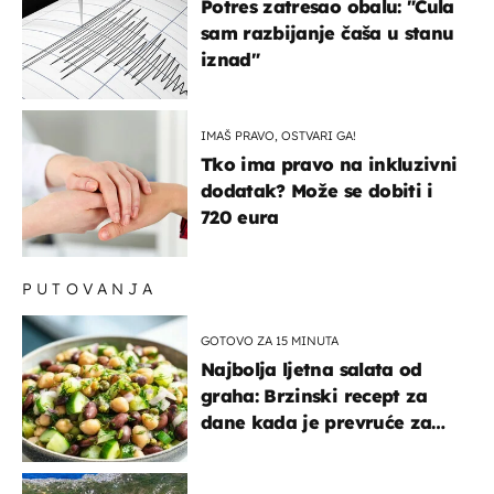
Potres zatresao obalu: "Čula
sam razbijanje čaša u stanu
iznad"
IMAŠ PRAVO, OSTVARI GA!
Tko ima pravo na inkluzivni
dodatak? Može se dobiti i
720 eura
PUTOVANJA
GOTOVO ZA 15 MINUTA
Najbolja ljetna salata od
graha: Brzinski recept za
dane kada je prevruće za
kuhanje