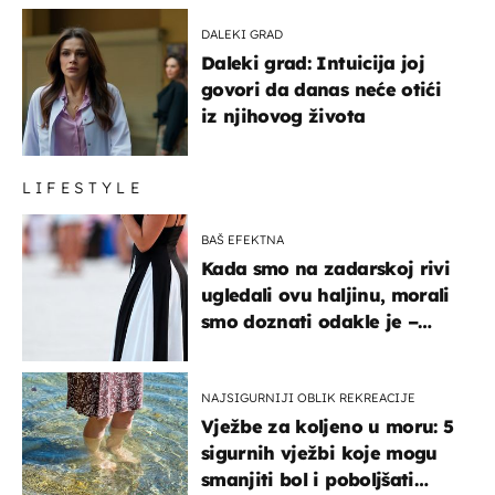
DALEKI GRAD
Daleki grad: Intuicija joj
govori da danas neće otići
iz njihovog života
LIFESTYLE
BAŠ EFEKTNA
Kada smo na zadarskoj rivi
ugledali ovu haljinu, morali
smo doznati odakle je –
košta samo 18 eura
NAJSIGURNIJI OBLIK REKREACIJE
Vježbe za koljeno u moru: 5
sigurnih vježbi koje mogu
smanjiti bol i poboljšati