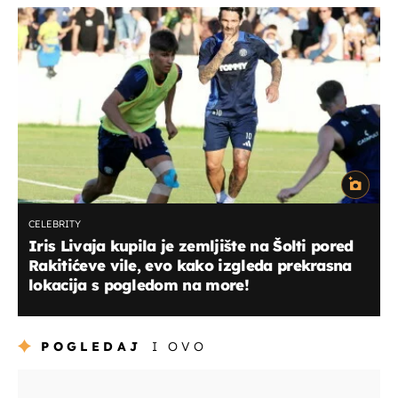
CELEBRITY
Iris Livaja kupila je zemljište na Šolti pored
Rakitićeve vile, evo kako izgleda prekrasna
lokacija s pogledom na more!
POGLEDAJ
I OVO