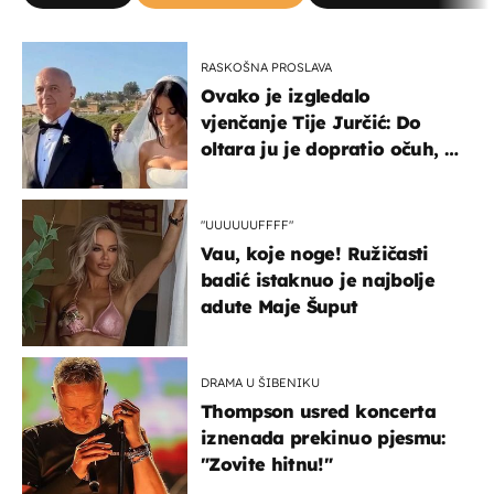
RASKOŠNA PROSLAVA
Ovako je izgledalo
vjenčanje Tije Jurčić: Do
oltara ju je dopratio očuh, a
slavilo se uz Olivera i Rozgu
"UUUUUUFFFF"
Vau, koje noge! Ružičasti
badić istaknuo je najbolje
adute Maje Šuput
DRAMA U ŠIBENIKU
Thompson usred koncerta
iznenada prekinuo pjesmu:
"Zovite hitnu!"