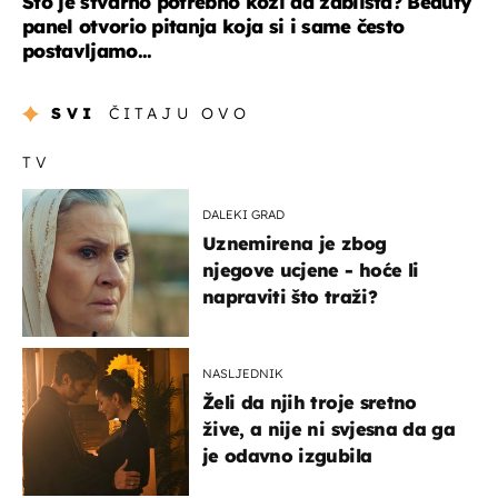
Što je stvarno potrebno koži da zablista? Beauty
panel otvorio pitanja koja si i same često
postavljamo...
SVI
ČITAJU OVO
TV
DALEKI GRAD
Uznemirena je zbog
njegove ucjene - hoće li
napraviti što traži?
NASLJEDNIK
Želi da njih troje sretno
žive, a nije ni svjesna da ga
je odavno izgubila