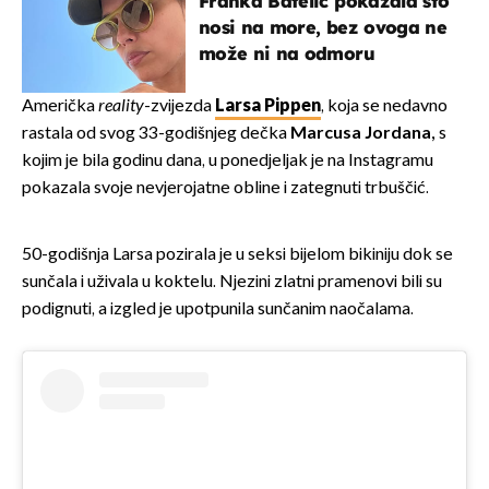
Franka Batelić pokazala što
nosi na more, bez ovoga ne
može ni na odmoru
Američka
reality
-zvijezda
Larsa Pippen
, koja se nedavno
rastala od svog 33-godišnjeg dečka
Marcusa Jordana,
s
kojim je bila godinu dana, u ponedjeljak je na Instagramu
pokazala svoje nevjerojatne obline i zategnuti trbuščić.
50-godišnja Larsa pozirala je u seksi bijelom bikiniju dok se
sunčala i uživala u koktelu. Njezini zlatni pramenovi bili su
podignuti, a izgled je upotpunila sunčanim naočalama.