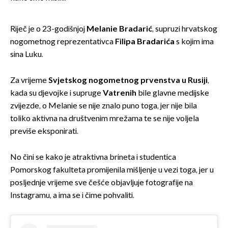
Riječ je o 23-godišnjoj
Melanie Bradarić
, supruzi hrvatskog
nogometnog reprezentativca
Filipa Bradarića
s kojim ima
sina Luku.
Za vrijeme
Svjetskog nogometnog prvenstva u Rusiji
,
kada su djevojke i supruge
Vatrenih
bile glavne medijske
zvijezde, o Melanie se nije znalo puno toga, jer nije bila
toliko aktivna na društvenim mrežama te se nije voljela
previše eksponirati.
No čini se kako je atraktivna brineta i studentica
Pomorskog fakulteta promijenila mišljenje u vezi toga, jer u
posljednje vrijeme sve češće objavljuje fotografije na
Instagramu, a ima se i čime pohvaliti.