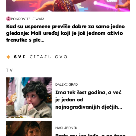
POKROVITELJ WATA
Kad su uspomene previše dobre za samo jedno
gledanje: Mali uređaj koji je još jednom oživio
trenutke s ple...
SVI
ČITAJU OVO
TV
DALEKI GRAD
Ima tek šest godina, a već
je jedan od
najnagrađivanijih dječjih
glumaca
NASLJEDNIK
Rade mu iza leđa, a on toga