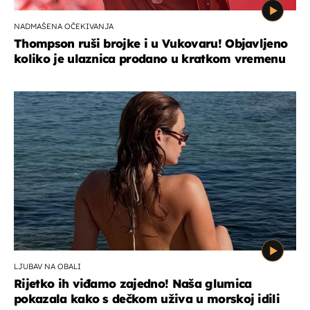
NADMAŠENA OČEKIVANJA
Thompson ruši brojke i u Vukovaru! Objavljeno
koliko je ulaznica prodano u kratkom vremenu
LJUBAV NA OBALI
Rijetko ih viđamo zajedno! Naša glumica
pokazala kako s dečkom uživa u morskoj idili