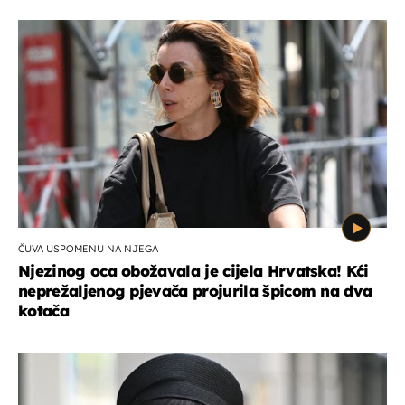
ČUVA USPOMENU NA NJEGA
Njezinog oca obožavala je cijela Hrvatska! Kći
neprežaljenog pjevača projurila špicom na dva
kotača