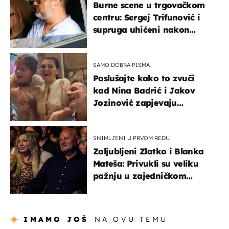
Burne scene u trgovačkom
centru: Sergej Trifunović i
supruga uhićeni nakon
svađe!
SAMO DOBRA PISMA
Poslušajte kako to zvuči
kad Nina Badrić i Jakov
Jozinović zapjevaju
Oliverov hit!
SNIMLJENI U PRVOM REDU
Zaljubljeni Zlatko i Blanka
Mateša: Privukli su veliku
pažnju u zajedničkom
izlasku
IMAMO JOŠ
NA OVU TEMU