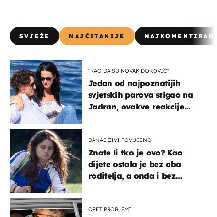
SVJEŽE
NAJČITANIJE
NAJKOMENTIRAN
"KAO DA SU NOVAK ĐOKOVIĆ"
Jedan od najpoznatijih
svjetskih parova stigao na
Jadran, ovakve reakcije
vjerojatno nisu očekivali
DANAS ŽIVI POVUČENO
Znate li tko je ovo? Kao
dijete ostala je bez oba
roditelja, a onda i bez
milijuna koje je trebala
naslijediti
OPET PROBLEMI