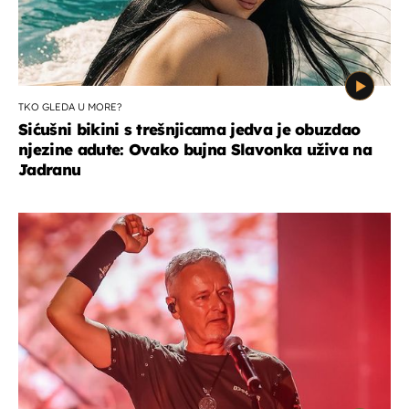
TKO GLEDA U MORE?
Sićušni bikini s trešnjicama jedva je obuzdao
njezine adute: Ovako bujna Slavonka uživa na
Jadranu