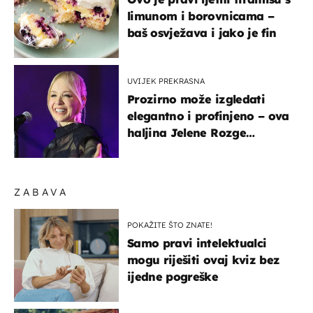
limunom i borovnicama –
baš osvježava i jako je fin
UVIJEK PREKRASNA
Prozirno može izgledati
elegantno i profinjeno – ova
haljina Jelene Rozge
najbolji je dokaz
ZABAVA
POKAŽITE ŠTO ZNATE!
Samo pravi intelektualci
mogu riješiti ovaj kviz bez
ijedne pogreške