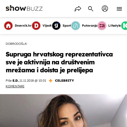
Dnevnik.hr
Vijesti
Sport
Putovanja
Lifestyle
DOBRODOŠLA!
Supruga hrvatskog reprezentativca
sve je aktivnija na društvenim
mrežama i doista je prelijepa
Piše
E.D.
,
11.11.2018 @ 10:01
CELEBRITY
KOMENTARI
OMOGUĆI OBAVIJESTI