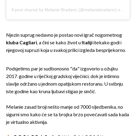
A post shared by Melanie Bradaric (@melaniebradaric)
on
Sep 3
Njezin suprug nedavno je postao novi igrač nogometnog
kluba Cagliari
, a čini se kako život u
Italiji
itekako godi i
njegovoj supruzi koja u svakoj prilici izgleda besprijekorno.
Podsjetimo, par je sudbonosno "da" izgovorio u ožujku
2017. godine u riječkoj gradskoj vijećnici, dok je intimno
slavlje održano u jednom opatijskom restoranu. U svibnju
iste godine kao kruna ljubavi stigao je sinčić.
Melanie zasad broji nešto manje od 7000 sljedbenika, no
sigurni smo kako će se ta brojka brzo povećavati sada kada
je virtualno aktivnija.