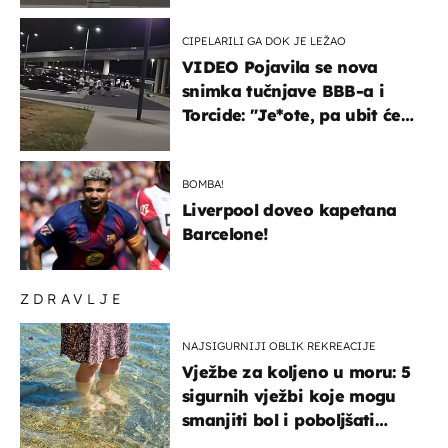
CIPELARILI GA DOK JE LEŽAO
VIDEO Pojavila se nova
snimka tučnjave BBB-a i
Torcide: "Je*ote, pa ubit će
ga!"
BOMBA!
Liverpool doveo kapetana
Barcelone!
ZDRAVLJE
NAJSIGURNIJI OBLIK REKREACIJE
Vježbe za koljeno u moru: 5
sigurnih vježbi koje mogu
smanjiti bol i poboljšati
pokretljivost