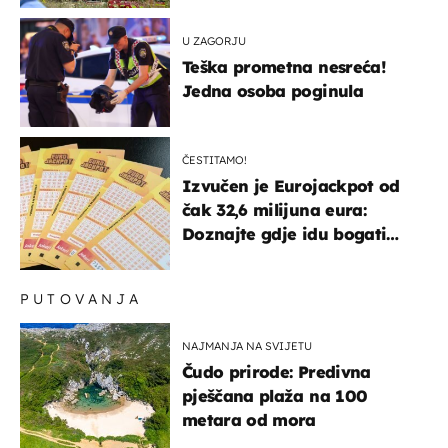
U ZAGORJU
Teška prometna nesreća!
Jedna osoba poginula
ČESTITAMO!
Izvučen je Eurojackpot od
čak 32,6 milijuna eura:
Doznajte gdje idu bogati
dobitci u Hrvatskoj
PUTOVANJA
NAJMANJA NA SVIJETU
Čudo prirode: Predivna
pješčana plaža na 100
metara od mora