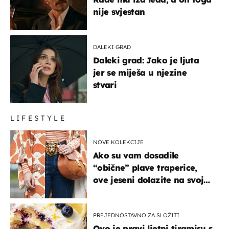
nije svjestan
DALEKI GRAD
Daleki grad: Jako je ljuta
jer se miješa u njezine
stvari
LIFESTYLE
NOVE KOLEKCIJE
Ako su vam dosadile
“obične” plave traperice,
ove jeseni dolazite na svoje
- izdvajamo 15 hit modela
PREJEDNOSTAVNO ZA SLOŽITI
Ovo je pravi ljetni tiramisu s