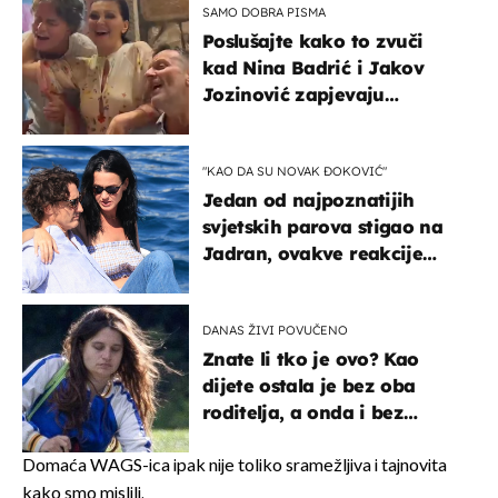
SAMO DOBRA PISMA
Poslušajte kako to zvuči
kad Nina Badrić i Jakov
Jozinović zapjevaju
Oliverov hit!
"KAO DA SU NOVAK ĐOKOVIĆ"
Jedan od najpoznatijih
svjetskih parova stigao na
Jadran, ovakve reakcije
vjerojatno nisu očekivali
DANAS ŽIVI POVUČENO
Znate li tko je ovo? Kao
dijete ostala je bez oba
roditelja, a onda i bez
milijuna koje je trebala
naslijediti
Domaća WAGS-ica ipak nije toliko sramežljiva i tajnovita
kako smo mislili.