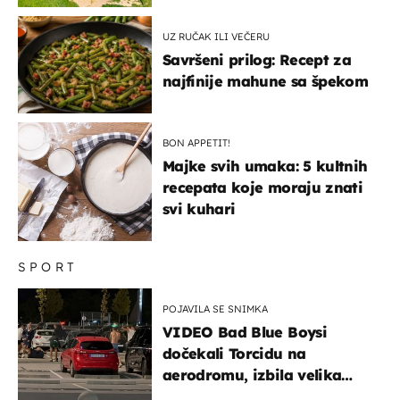
UZ RUČAK ILI VEČERU
Savršeni prilog: Recept za
najfinije mahune sa špekom
BON APPETIT!
Majke svih umaka: 5 kultnih
recepata koje moraju znati
svi kuhari
SPORT
POJAVILA SE SNIMKA
VIDEO Bad Blue Boysi
dočekali Torcidu na
aerodromu, izbila velika
masovna tučnjava