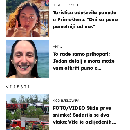
JESTE LI PROBALI?
Turisticu oduševila ponuda
u Primoštenu: "Oni su puno
pametniji od nas"
HMM…
To rade samo psihopati:
Jedan detalj s mora može
vam otkriti puno o
prijateljima
VIJESTI
KOD BJELOVARA
FOTO/VIDEO Stižu prve
snimke! Sudarila se dva
vlaka: Više je ozlijeđenih,
hitne službe na terenu