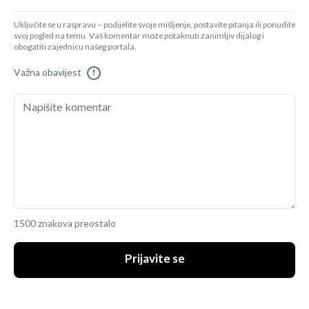
Uključite se u raspravu – podijelite svoje mišljenje, postavite pitanja ili ponudite
svoj pogled na temu. Vaš komentar može potaknuti zanimljiv dijalog i
obogatiti zajednicu našeg portala.
Važna obavijest
!
1500 znakova preostalo
Prijavite se