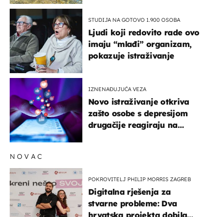
STUDIJA NA GOTOVO 1.900 OSOBA
Ljudi koji redovito rade ovo
imaju “mlađi” organizam,
pokazuje istraživanje
IZNENAĐUJUĆA VEZA
Novo istraživanje otkriva
zašto osobe s depresijom
drugačije reagiraju na
lajkove
NOVAC
POKROVITELJ PHILIP MORRIS ZAGREB
Digitalna rješenja za
stvarne probleme: Dva
hrvatska projekta dobila