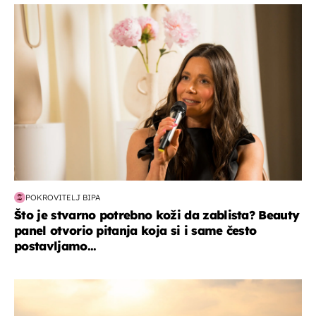
moda & ljepota
POKROVITELJ BIPA
Što je stvarno potrebno koži da zablista? Beauty
panel otvorio pitanja koja si i same često
postavljamo...
zanimljivosti