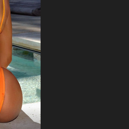
MA ŠTO JE OVO?
U majici kojoj je manjkalo materijala
umalo je pokazala i više nego što je
potrebno, a u jednom trenu se činilo da
tanke trakice neće ni izdržati!