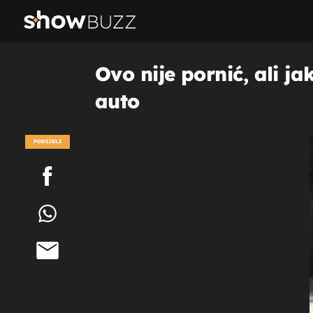
Ovo nije pornić, ali j
auto
PODIJELI
POGLEDAJ