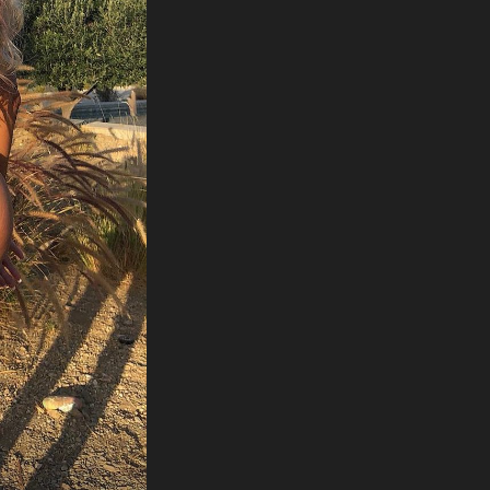
MA ŠTO JE OVO?
U majici kojoj je manjkalo materijala
umalo je pokazala i više nego što je
potrebno, a u jednom trenu se činilo da
tanke trakice neće ni izdržati!