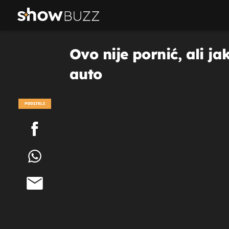
Ovo nije pornić, ali j
auto
PODIJELI
POGLEDAJ