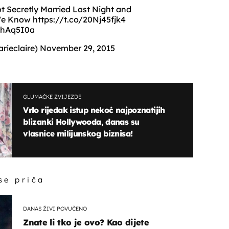
t Secretly Married Last Night and
 We Know
https://t.co/20Nj45fjk4
6HhAq5I0a
rieclaire)
November 29, 2015
GLUMAČKE ZVIJEZDE
Vrlo rijedak istup nekoć najpoznatijih
blizanki Hollywooda, danas su
vlasnice milijunskog biznisa!
 se priča
DANAS ŽIVI POVUČENO
Znate li tko je ovo? Kao dijete