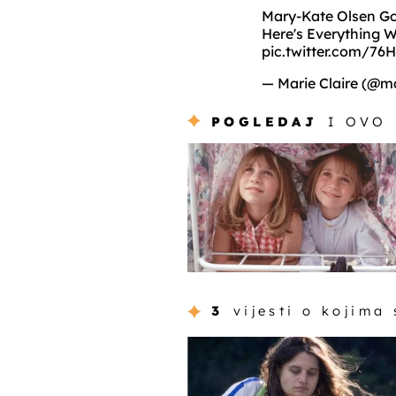
Mary-Kate Olsen Go
Here's Everything
pic.twitter.com/7
— Marie Claire (@ma
POGLEDAJ
I OVO
3
vijesti o kojima