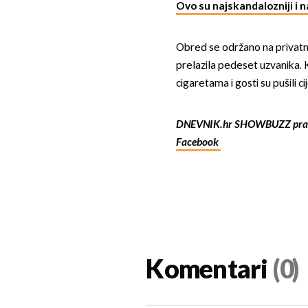
Ovo su najskandalozniji i na
Obred se održano na privatno
prelazila pedeset uzvanika.
cigaretama i gosti su pušili ci
DNEVNIK.hr SHOWBUZZ prat
Facebook
Komentari
(0)