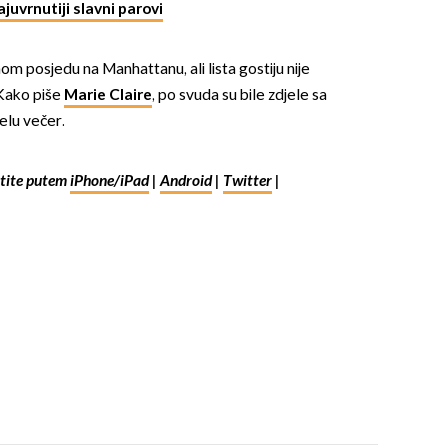
juvrnutiji slavni parovi
m posjedu na Manhattanu, ali lista gostiju nije
 Kako piše
Marie Claire
, po svuda su bile zdjele sa
jelu večer.
ite putem
iPhone/iPad
|
Android
|
Twitter
|