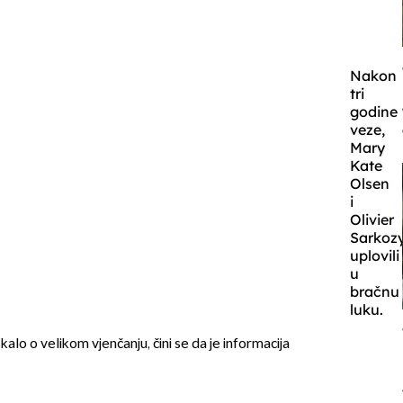
Nakon
tri
godine
veze,
Mary
Kate
Olsen
i
Olivier
Sarkoz
uplovili
u
bračnu
luku.
kalo o velikom vjenčanju, čini se da je informacija