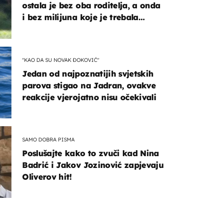
ostala je bez oba roditelja, a onda
i bez milijuna koje je trebala
naslijediti
"KAO DA SU NOVAK ĐOKOVIĆ"
Jedan od najpoznatijih svjetskih
parova stigao na Jadran, ovakve
reakcije vjerojatno nisu očekivali
SAMO DOBRA PISMA
Poslušajte kako to zvuči kad Nina
Badrić i Jakov Jozinović zapjevaju
Oliverov hit!