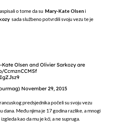
raspisali o tome da su
Mary-Kate Olsen
i
rkozy
sada službeno potvrdili svoju vezu te je
OMOGUĆI OBAVIJESTI
Kate Olsen and Olivier Sarkozy are
.co/CcmznCCMSf
YIgZJsz9
mourmag)
November 29, 2015
francuskog predsjednika počeli su svoju vezu
dinu dana. Među njima je 17 godina razlike, a mnogi
zgleda kao da mu je kći, a ne supruga.