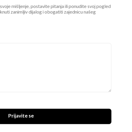
 svoje mišljenje, postavite pitanja ili ponudite svoj pogled
ti zanimljiv dijalog i obogatiti zajednicu našeg
Prijavite se