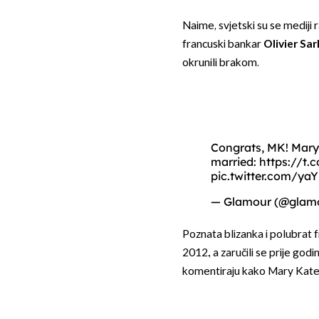
Naime, svjetski su se mediji 
francuski bankar
Olivier Sa
okrunili brakom.
Congrats, MK! Mary-
married:
https://t
pic.twitter.com/ya
— Glamour (@gla
Poznata blizanka i polubrat 
2012., a zaručili se prije go
komentiraju kako Mary Kate i