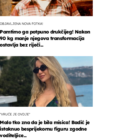
OBJAVLJENA NOVA FOTKA!
Pamtimo ga potpuno drukčijeg! Nakon
90 kg manje njegova transformacija
ostavlja bez riječi...
y
"VRUĆE JE OVDJE"
Malo tko zna da je bila misica! Badić je
istaknuo besprijekornu figuru zgodne
voditeljice...