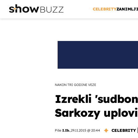
CELEBRITY
ZANIMLJ
NAKON TRI GODINE VEZE
Izrekli 'sudbon
Sarkozy uplovi
CELEBRITY
Piše
I.Ib.
,
29.11.2015 @ 20:44