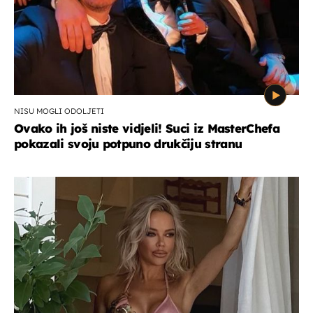
NISU MOGLI ODOLJETI
Ovako ih još niste vidjeli! Suci iz MasterChefa
pokazali svoju potpuno drukčiju stranu