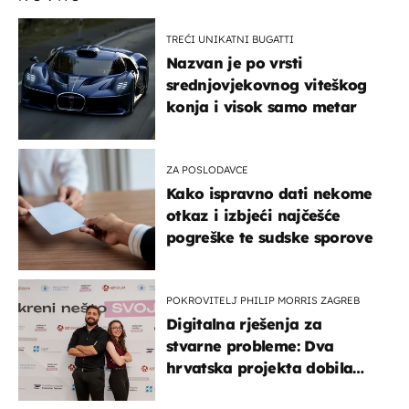
TREĆI UNIKATNI BUGATTI
Nazvan je po vrsti
srednjovjekovnog viteškog
konja i visok samo metar
ZA POSLODAVCE
Kako ispravno dati nekome
otkaz i izbjeći najčešće
pogreške te sudske sporove
POKROVITELJ PHILIP MORRIS ZAGREB
Digitalna rješenja za
stvarne probleme: Dva
hrvatska projekta dobila
potporu za razvoj