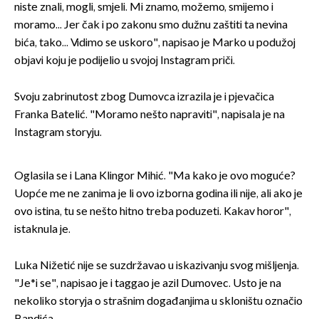
niste znali, mogli, smjeli. Mi znamo, možemo, smijemo i
moramo... Jer čak i po zakonu smo dužnu zaštiti ta nevina
bića, tako... Vidimo se uskoro", napisao je Marko u podužoj
objavi koju je podijelio u svojoj Instagram priči.
Svoju zabrinutost zbog Dumovca izrazila je i pjevačica
Franka Batelić. "Moramo nešto napraviti", napisala je na
Instagram storyju.
Oglasila se i Lana Klingor Mihić. "Ma kako je ovo moguće?
Uopće me ne zanima je li ovo izborna godina ili nije, ali ako je
ovo istina, tu se nešto hitno treba poduzeti. Kakav horor",
istaknula je.
Luka Nižetić nije se suzdržavao u iskazivanju svog mišljenja.
"Je*i se", napisao je i taggao je azil Dumovec. Usto je na
nekoliko storyja o strašnim događanjima u skloništu označio