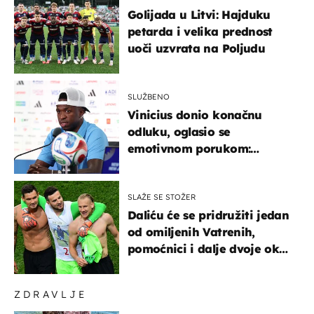
Golijada u Litvi: Hajduku
petarda i velika prednost
uoči uzvrata na Poljudu
SLUŽBENO
Vinicius donio konačnu
odluku, oglasio se
emotivnom porukom:
"Hvala vam svima"
SLAŽE SE STOŽER
Daliću će se pridružiti jedan
od omiljenih Vatrenih,
pomoćnici i dalje dvoje oko
ponude
ZDRAVLJE