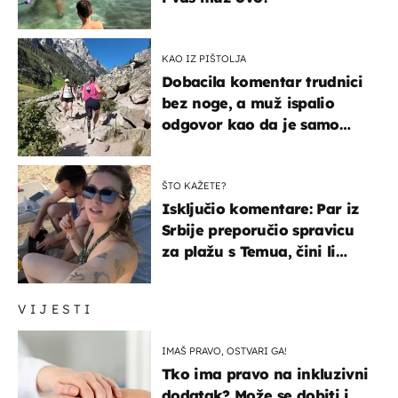
KAO IZ PIŠTOLJA
Dobacila komentar trudnici
bez noge, a muž ispalio
odgovor kao da je samo
čekao…
ŠTO KAŽETE?
Isključio komentare: Par iz
Srbije preporučio spravicu
za plažu s Temua, čini li
vam se ovo sigurnim?
VIJESTI
IMAŠ PRAVO, OSTVARI GA!
Tko ima pravo na inkluzivni
dodatak? Može se dobiti i