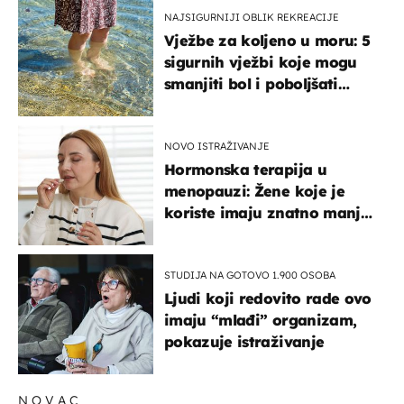
NAJSIGURNIJI OBLIK REKREACIJE
Vježbe za koljeno u moru: 5
sigurnih vježbi koje mogu
smanjiti bol i poboljšati
pokretljivost
NOVO ISTRAŽIVANJE
Hormonska terapija u
menopauzi: Žene koje je
koriste imaju znatno manji
rizik od ovoga
STUDIJA NA GOTOVO 1.900 OSOBA
Ljudi koji redovito rade ovo
imaju “mlađi” organizam,
pokazuje istraživanje
NOVAC