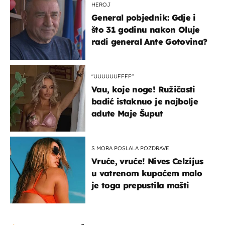
HEROJ
General pobjednik: Gdje i
što 31 godinu nakon Oluje
radi general Ante Gotovina?
"UUUUUUFFFF"
Vau, koje noge! Ružičasti
badić istaknuo je najbolje
adute Maje Šuput
S MORA POSLALA POZDRAVE
Vruće, vruće! Nives Celzijus
u vatrenom kupaćem malo
je toga prepustila mašti