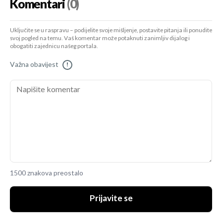
Komentari
(0)
Uključite se u raspravu – podijelite svoje mišljenje, postavite pitanja ili ponudite
svoj pogled na temu. Vaš komentar može potaknuti zanimljiv dijalog i
obogatiti zajednicu našeg portala.
Važna obavijest
!
1500 znakova preostalo
Prijavite se