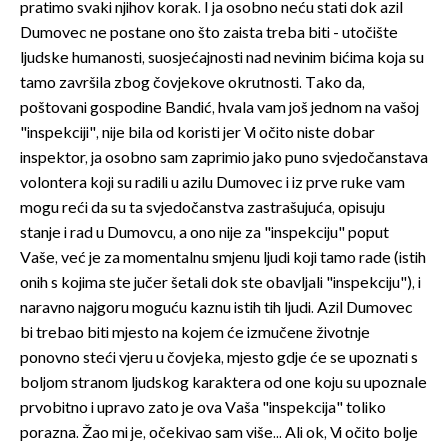
pratimo svaki njihov korak. I ja osobno neću stati dok azil
Dumovec ne postane ono što zaista treba biti - utočište
ljudske humanosti, suosjećajnosti nad nevinim bićima koja su
tamo završila zbog čovjekove okrutnosti. Tako da,
poštovani gospodine Bandić, hvala vam još jednom na vašoj
"inspekciji", nije bila od koristi jer Vi očito niste dobar
inspektor, ja osobno sam zaprimio jako puno svjedočanstava
volontera koji su radili u azilu Dumovec i iz prve ruke vam
mogu reći da su ta svjedočanstva zastrašujuća, opisuju
stanje i rad u Dumovcu, a ono nije za "inspekciju" poput
Vaše, već je za momentalnu smjenu ljudi koji tamo rade (istih
onih s kojima ste jučer šetali dok ste obavljali "inspekciju"), i
naravno najgoru moguću kaznu istih tih ljudi. Azil Dumovec
bi trebao biti mjesto na kojem će izmučene životnje
ponovno steći vjeru u čovjeka, mjesto gdje će se upoznati s
boljom stranom ljudskog karaktera od one koju su upoznale
prvobitno i upravo zato je ova Vaša "inspekcija" toliko
porazna. Žao mi je, očekivao sam više... Ali ok, Vi očito bolje