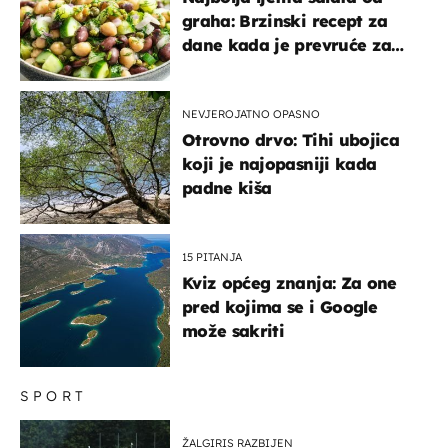
graha: Brzinski recept za
dane kada je prevruće za
kuhanje
NEVJEROJATNO OPASNO
Otrovno drvo: Tihi ubojica
koji je najopasniji kada
padne kiša
15 PITANJA
Kviz općeg znanja: Za one
pred kojima se i Google
može sakriti
SPORT
ŽALGIRIS RAZBIJEN