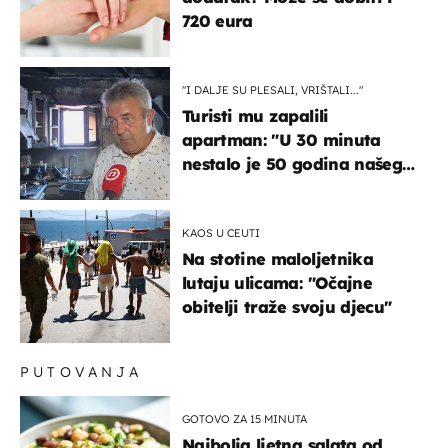
720 eura
"I DALJE SU PLESALI, VRIŠTALI..."
Turisti mu zapalili
apartman: "U 30 minuta
nestalo je 50 godina našeg
života, supruga i ja ne
možemo oka sklopiti"
KAOS U CEUTI
Na stotine maloljetnika
lutaju ulicama: "Očajne
obitelji traže svoju djecu"
PUTOVANJA
GOTOVO ZA 15 MINUTA
Najbolja ljetna salata od