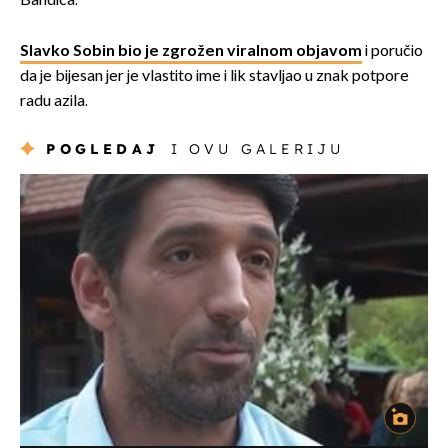
Bandića.
Slavko Sobin bio je zgrožen viralnom objavom
i poručio
da je bijesan jer je vlastito ime i lik stavljao u znak potpore
radu azila.
POGLEDAJ
I OVU GALERIJU