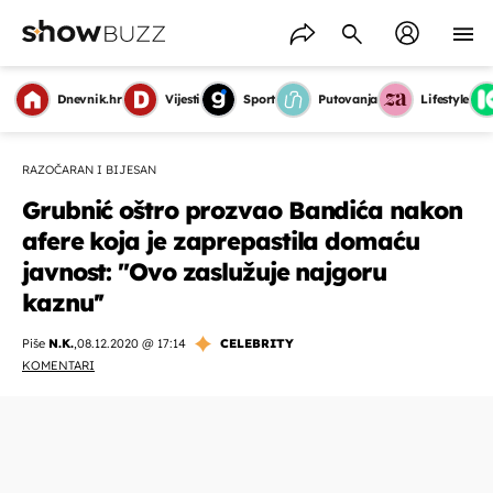
Dnevnik.hr
Vijesti
Sport
Putovanja
Lifestyle
RAZOČARAN I BIJESAN
Grubnić oštro prozvao Bandića nakon
afere koja je zaprepastila domaću
javnost: ''Ovo zaslužuje najgoru
kaznu''
Piše
N.K.
,
08.12.2020 @ 17:14
CELEBRITY
KOMENTARI
OMOGUĆI OBAVIJESTI