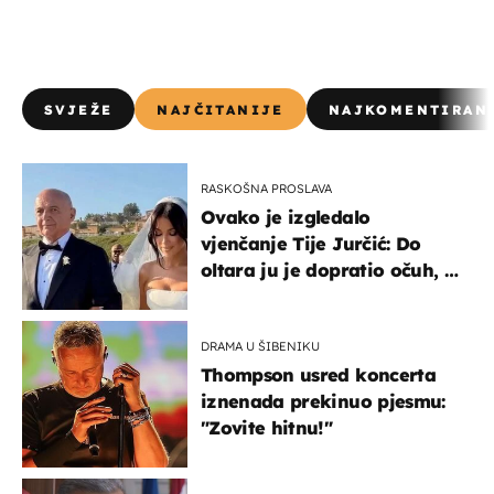
SVJEŽE
NAJČITANIJE
NAJKOMENTIRAN
RASKOŠNA PROSLAVA
Ovako je izgledalo
vjenčanje Tije Jurčić: Do
oltara ju je dopratio očuh, a
slavilo se uz Olivera i Rozgu
DRAMA U ŠIBENIKU
Thompson usred koncerta
iznenada prekinuo pjesmu:
"Zovite hitnu!"