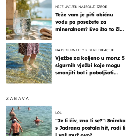
NIJE UVIJEK NAJBOLJI IZBOR
Teže vam je piti običnu
vodu pa posežete za
mineralnom? Evo što to čini
organizmu
NAJSIGURNIJI OBLIK REKREACIJE
Vježbe za koljeno u moru: 5
sigurnih vježbi koje mogu
smanjiti bol i poboljšati
pokretljivost
ZABAVA
LOL
"Je li živ, zna li se?": Snimka
s Jadrana postala hit, radi li
i vaš muž ovo?