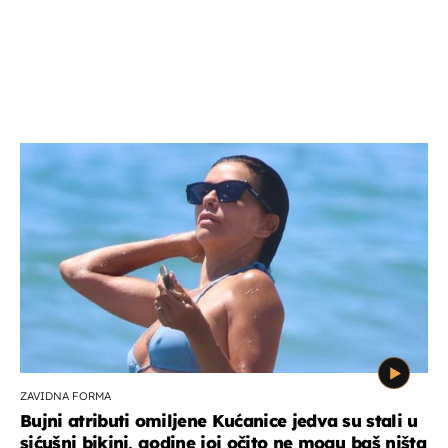
ZAVIDNA FORMA
Bujni atributi omiljene Kućanice jedva su stali u
sićušni bikini, godine joj očito ne mogu baš ništa