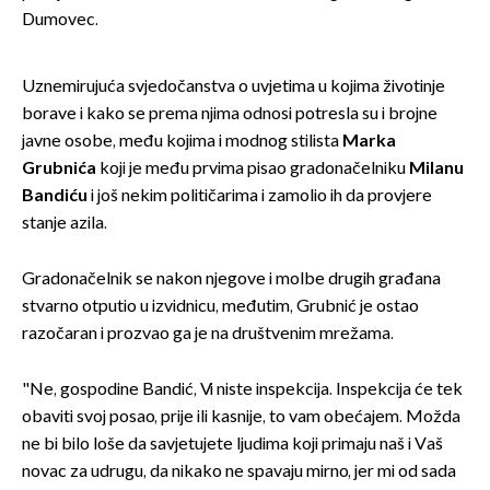
Dumovec.
Uznemirujuća svjedočanstva o uvjetima u kojima životinje
borave i kako se prema njima odnosi potresla su i brojne
javne osobe, među kojima i modnog stilista
Marka
Grubnića
koji je među prvima pisao gradonačelniku
Milanu
Bandiću
i još nekim političarima i zamolio ih da provjere
stanje azila.
Gradonačelnik se nakon njegove i molbe drugih građana
stvarno otputio u izvidnicu, međutim, Grubnić je ostao
razočaran i prozvao ga je na društvenim mrežama.
"Ne, gospodine Bandić, Vi niste inspekcija. Inspekcija će tek
obaviti svoj posao, prije ili kasnije, to vam obećajem. Možda
ne bi bilo loše da savjetujete ljudima koji primaju naš i Vaš
novac za udrugu, da nikako ne spavaju mirno, jer mi od sada