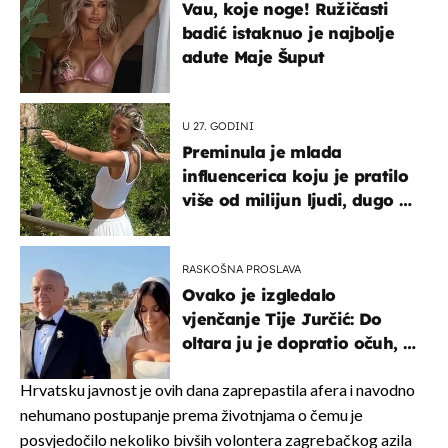
Vau, koje noge! Ružičasti
badić istaknuo je najbolje
adute Maje Šuput
U 27. GODINI
Preminula je mlada
influencerica koju je pratilo
više od milijun ljudi, dugo se
borila s opakom bolesti
RASKOŠNA PROSLAVA
Ovako je izgledalo
vjenčanje Tije Jurčić: Do
oltara ju je dopratio očuh, a
slavilo se uz Olivera i Rozgu
Hrvatsku javnost je ovih dana zaprepastila afera i navodno
nehumano postupanje prema životnjama o čemu je
posvjedočilo nekoliko bivših volontera zagrebačkog azila