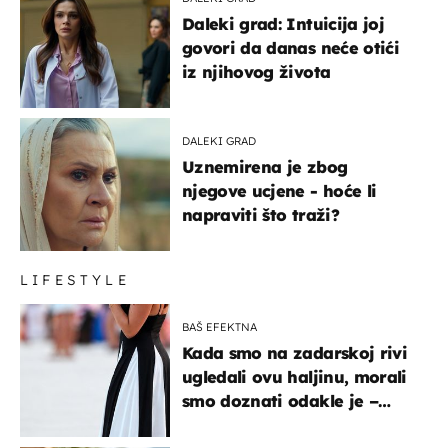
Daleki grad: Intuicija joj
govori da danas neće otići
iz njihovog života
DALEKI GRAD
Uznemirena je zbog
njegove ucjene - hoće li
napraviti što traži?
LIFESTYLE
BAŠ EFEKTNA
Kada smo na zadarskoj rivi
ugledali ovu haljinu, morali
smo doznati odakle je –
košta samo 18 eura