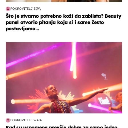
POKROVITELJ BIPA
Što je stvarno potrebno koži da zablista? Beauty
panel otvorio pitanja koja si i same često
postavljamo...
kultura & zabava
POKROVITELJ WATA
Kad su uspomene previše dobre za samo jedno