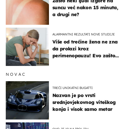
Zašto neki ljudi izgore na
suncu već nakon 15 minuta,
a drugi ne?
ALARMANTNI REZULTATI NOVE STUDIJE
Više od trećine žena ne zna
da prolazi kroz
perimenopauzu! Evo zašto
su simptomi toliko
zbunjujući
NOVAC
TREĆI UNIKATNI BUGATTI
Nazvan je po vrsti
srednjovjekovnog viteškog
konja i visok samo metar
OVO JE 10 NAJBOLJIH