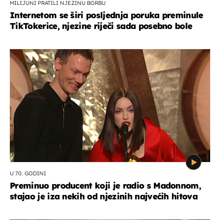
MILIJUNI PRATILI NJEZINU BORBU
Internetom se širi posljednja poruka preminule
TikTokerice, njezine riječi sada posebno bole
U 70. GODINI
Preminuo producent koji je radio s Madonnom,
stajao je iza nekih od njezinih najvećih hitova