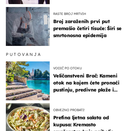
RASTE BROJ MRTVIH
Broj zaraženih prvi put
premašio četiri tisuće: Širi se
smrtonosna epidemija
PUTOVANJA
VODIČ PO OTOKU
Veličanstveni Brač: Kameni
otok na kojem ćete pronaći
pustinju, predivne plaže i
uzbudljivu hranu
OBVEZNO PROBATI!
Prefina ljetna salata od
kupusa: Kremasto