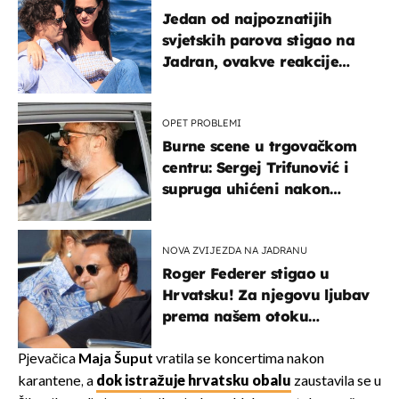
Jedan od najpoznatijih
svjetskih parova stigao na
Jadran, ovakve reakcije
vjerojatno nisu očekivali
OPET PROBLEMI
Burne scene u trgovačkom
centru: Sergej Trifunović i
supruga uhićeni nakon
svađe!
NOVA ZVIJEZDA NA JADRANU
Roger Federer stigao u
Hrvatsku! Za njegovu ljubav
prema našem otoku
zaslužan je jedan poznati
Hrvat
Pjevačica
Maja Šuput
vratila se koncertima nakon
karantene, a
dok istražuje hrvatsku obalu
zaustavila se u