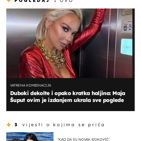
POGLEDAJ
I OVO
VATRENA KOMBINACIJA
Duboki dekolte i opako kratka haljina: Maja
Šuput ovim je izdanjem ukrala sve poglede
3
vijesti o kojima se priča
"KAO DA SU NOVAK ĐOKOVIĆ"