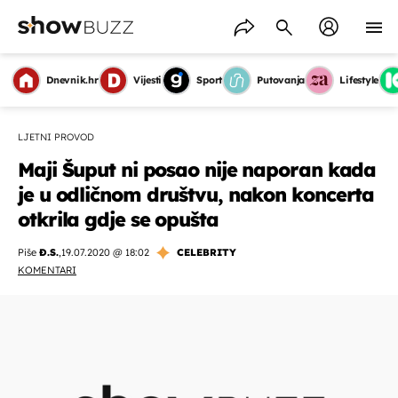
Dnevnik.hr
Vijesti
Sport
Putovanja
Lifestyle
LJETNI PROVOD
Maji Šuput ni posao nije naporan kada
je u odličnom društvu, nakon koncerta
otkrila gdje se opušta
Piše
Đ.S.
,
19.07.2020 @ 18:02
CELEBRITY
KOMENTARI
OMOGUĆI OBAVIJESTI