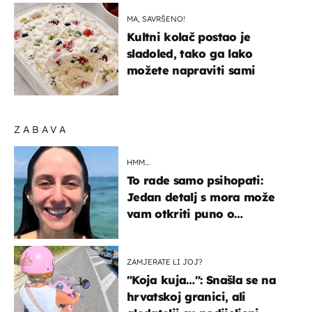
MA, SAVRŠENO!
Kultni kolač postao je
sladoled, tako ga lako
možete napraviti sami
ZABAVA
HMM…
To rade samo psihopati:
Jedan detalj s mora može
vam otkriti puno o
prijateljima
ZAMJERATE LI JOJ?
"Koja kuja…": Snašla se na
hrvatskoj granici, ali