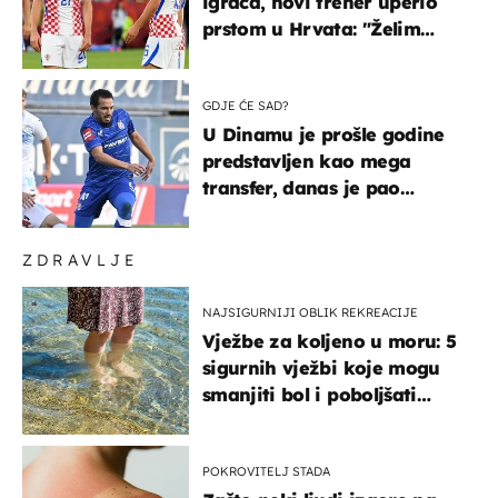
igrača, novi trener uperio
prstom u Hrvata: "Želim
njega!"
GDJE ĆE SAD?
U Dinamu je prošle godine
predstavljen kao mega
transfer, danas je pao
najniže u karijeri
ZDRAVLJE
NAJSIGURNIJI OBLIK REKREACIJE
Vježbe za koljeno u moru: 5
sigurnih vježbi koje mogu
smanjiti bol i poboljšati
pokretljivost
POKROVITELJ STADA