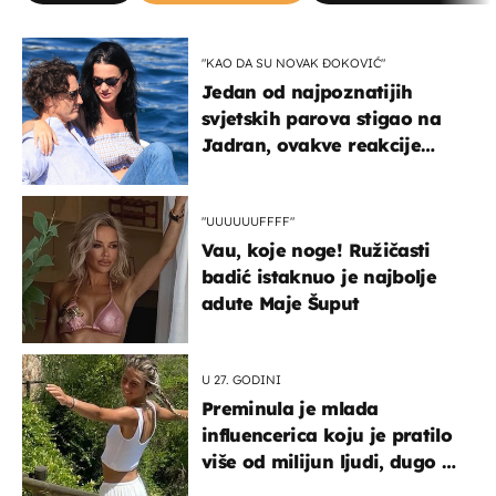
"KAO DA SU NOVAK ĐOKOVIĆ"
Jedan od najpoznatijih
svjetskih parova stigao na
Jadran, ovakve reakcije
vjerojatno nisu očekivali
"UUUUUUFFFF"
Vau, koje noge! Ružičasti
badić istaknuo je najbolje
adute Maje Šuput
U 27. GODINI
Preminula je mlada
influencerica koju je pratilo
više od milijun ljudi, dugo se
borila s opakom bolešću