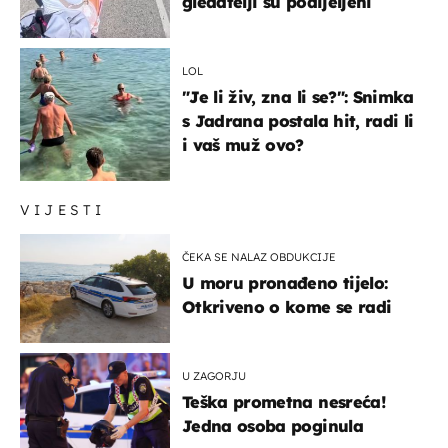
gledatelji su podijeljeni
LOL
"Je li živ, zna li se?": Snimka
s Jadrana postala hit, radi li
i vaš muž ovo?
VIJESTI
ČEKA SE NALAZ OBDUKCIJE
U moru pronađeno tijelo:
Otkriveno o kome se radi
U ZAGORJU
Teška prometna nesreća!
Jedna osoba poginula