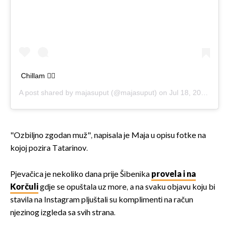
Chillam 🧜‍♀️
A post shared by
majasuput
(@majasuput) on
Jul 18, 2020 at 6:28am PDT
"Ozbiljno zgodan muž", napisala je Maja u opisu fotke na
kojoj pozira Tatarinov.
Pjevačica je nekoliko dana prije Šibenika
provela i na
Korčuli
gdje se opuštala uz more, a na svaku objavu koju bi
stavila na Instagram pljuštali su komplimenti na račun
njezinog izgleda sa svih strana.