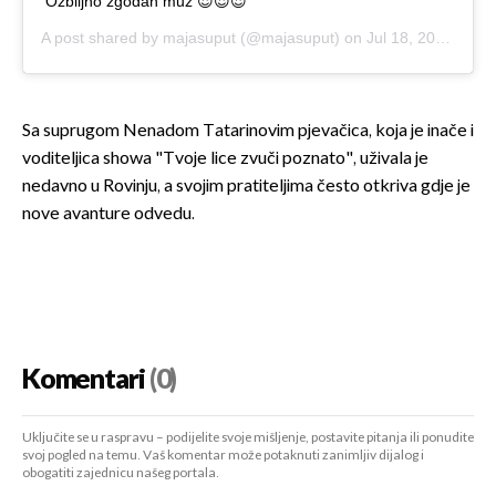
Ozbiljno zgodan muž 😍😍😍
A post shared by
majasuput
(@majasuput) on
Jul 18, 2020 at 11:31am PDT
Sa suprugom Nenadom Tatarinovim pjevačica, koja je inače i
voditeljica showa "Tvoje lice zvuči poznato", uživala je
nedavno u Rovinju, a svojim pratiteljima često otkriva gdje je
nove avanture odvedu.
Komentari
(0)
Uključite se u raspravu – podijelite svoje mišljenje, postavite pitanja ili ponudite
svoj pogled na temu. Vaš komentar može potaknuti zanimljiv dijalog i
obogatiti zajednicu našeg portala.