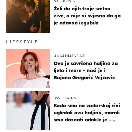
NASLJEDNIK
Želi da njih troje sretno
žive, a nije ni svjesna da ga
je odavno izgubila
LIFESTYLE
U NOJ NIJE VRUĆE
Ovo je savršena haljina za
ljeto i more - nosi je i
Bojana Gregorić Vejzović
BAŠ EFEKTNA
Kada smo na zadarskoj rivi
ugledali ovu haljinu, morali
smo doznati odakle je –
košta samo 18 eura