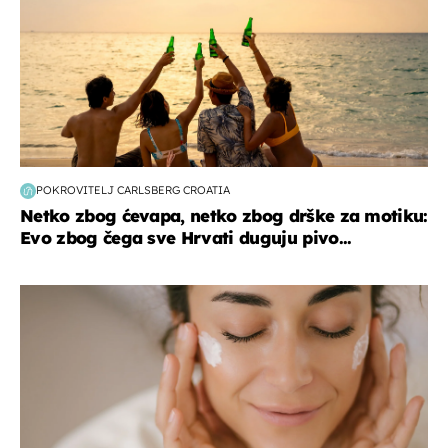
POKROVITELJ CARLSBERG CROATIA
Netko zbog ćevapa, netko zbog drške za motiku:
Evo zbog čega sve Hrvati duguju pivo...
moda & ljepota