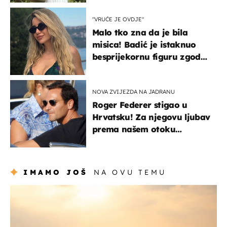
"VRUĆE JE OVDJE"
Malo tko zna da je bila
misica! Badić je istaknuo
besprijekornu figuru zgodne
voditeljice
NOVA ZVIJEZDA NA JADRANU
Roger Federer stigao u
Hrvatsku! Za njegovu ljubav
prema našem otoku
zaslužan je jedan poznati
Hrvat
IMAMO JOŠ
NA OVU TEMU
zanimljivosti