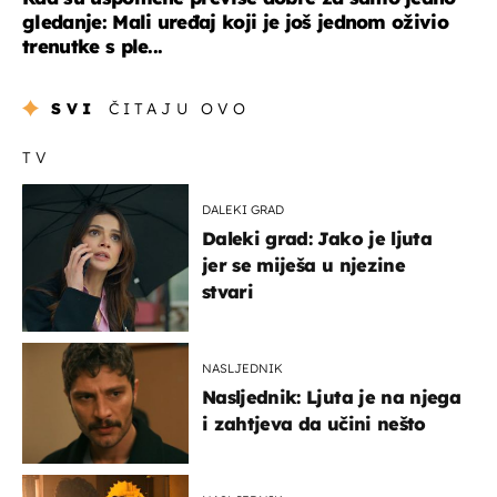
gledanje: Mali uređaj koji je još jednom oživio
trenutke s ple...
SVI
ČITAJU OVO
TV
DALEKI GRAD
Daleki grad: Jako je ljuta
jer se miješa u njezine
stvari
NASLJEDNIK
Nasljednik: Ljuta je na njega
i zahtjeva da učini nešto