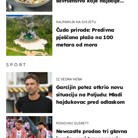
savršenstvo koje najbolje
paše uz pečeno meso
NAJMANJA NA SVIJETU
Čudo prirode: Predivna
pješčana plaža na 100
metara od mora
SPORT
IZ VEDRA NEBA
Garcijin potez otkrio novu
situaciju na Poljudu: Mladi
hajdukovac pred odlaskom
PONOVNI SUSRET?
Newcastle prodao tri glavna