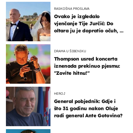
RASKOŠNA PROSLAVA
Ovako je izgledalo
vjenčanje Tije Jurčić: Do
oltara ju je dopratio očuh, a
slavilo se uz Olivera i Rozgu
DRAMA U ŠIBENIKU
Thompson usred koncerta
iznenada prekinuo pjesmu:
"Zovite hitnu!"
HEROJ
General pobjednik: Gdje i
što 31 godinu nakon Oluje
radi general Ante Gotovina?