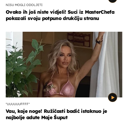
NISU MOGLI ODOLJETI
Ovako ih još niste vidjeli! Suci iz MasterChefa
pokazali svoju potpuno drukčiju stranu
"UUUUUUFFFF"
Vau, koje noge! Ružičasti badić istaknuo je
najbolje adute Maje Šuput