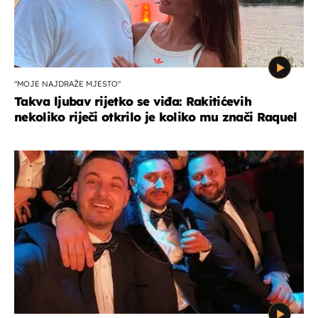
"MOJE NAJDRAŽE MJESTO"
Takva ljubav rijetko se viđa: Rakitićevih
nekoliko riječi otkrilo je koliko mu znači Raquel