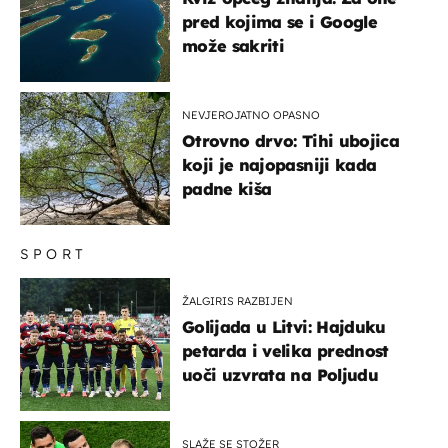
pred kojima se i Google
može sakriti
NEVJEROJATNO OPASNO
Otrovno drvo: Tihi ubojica
koji je najopasniji kada
padne kiša
SPORT
ŽALGIRIS RAZBIJEN
Golijada u Litvi: Hajduku
petarda i velika prednost
uoči uzvrata na Poljudu
SLAŽE SE STOŽER