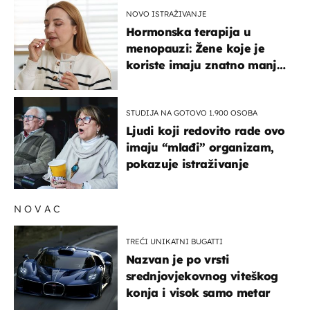
NOVO ISTRAŽIVANJE
Hormonska terapija u
menopauzi: Žene koje je
koriste imaju znatno manji
rizik od ovoga
STUDIJA NA GOTOVO 1.900 OSOBA
Ljudi koji redovito rade ovo
imaju “mlađi” organizam,
pokazuje istraživanje
NOVAC
TREĆI UNIKATNI BUGATTI
Nazvan je po vrsti
srednjovjekovnog viteškog
konja i visok samo metar