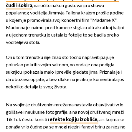
čudi i šokira
, naročito nakon gostovanja u showu
popularnog voditelja Jimmyja Fallona krajem prošle godine
u kojem je promovirala svoj koncertni film "Madame X".
Madonna je, naime, pred kamere stigla u ultrakratkoj haljini,
a u jednom trenutku je ustala iz fotelje te se bacila preko
voditeljeva stola.
On u tom trenutku nije znao što točno napraviti pa ju je
pokušao pokriti svojim sakoom, no onda je ona podigla
suknjicu i pokazala malo i previše gledateljima. Priznala je i
da obožava opijate, a bez dlake na jeziku je komentirala još
nekoliko detalja iz svog života.
Na svojim je društvenim mrežama nastavila objavljivati vrlo
golišave i neukusne fotografije, a na novoj društvenoj mreži
TikTok često koristi i
efekte koji ju izobliče,
a s kojima se
ponaša vrlo čudno pa se mnogi njezini fanovi brinu za njezino