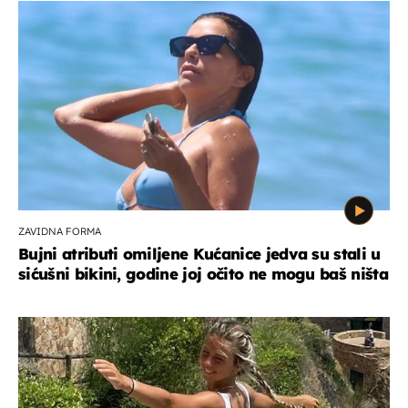
ZAVIDNA FORMA
Bujni atributi omiljene Kućanice jedva su stali u
sićušni bikini, godine joj očito ne mogu baš ništa