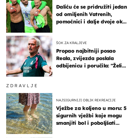
Daliću će se pridružiti jedan
od omiljenih Vatrenih,
pomoćnici i dalje dvoje oko
ponude
ŠOK ZA KRALJEVE
Propao najbitniji posao
Reala, zvijezda poslala
odbijenicu i poručila: "Želim
u Barcelonu"
ZDRAVLJE
NAJSIGURNIJI OBLIK REKREACIJE
Vježbe za koljeno u moru: 5
sigurnih vježbi koje mogu
smanjiti bol i poboljšati
pokretljivost