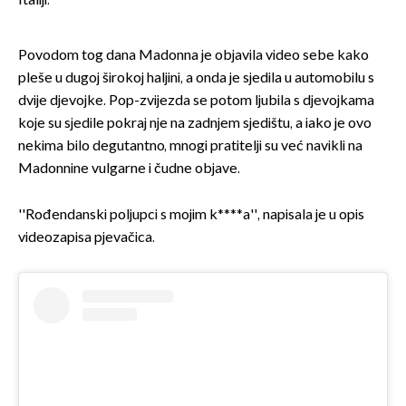
Italiji.
Povodom tog dana Madonna je objavila video sebe kako
pleše u dugoj širokoj haljini, a onda je sjedila u automobilu s
dvije djevojke. Pop-zvijezda se potom ljubila s djevojkama
koje su sjedile pokraj nje na zadnjem sjedištu, a iako je ovo
nekima bilo degutantno, mnogi pratitelji su već navikli na
Madonnine vulgarne i čudne objave.
''Rođendanski poljupci s mojim k****a'', napisala je u opis
videozapisa pjevačica.