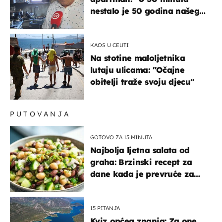
nestalo je 50 godina našeg
života, supruga i ja ne
možemo oka sklopiti"
KAOS U CEUTI
Na stotine maloljetnika
lutaju ulicama: "Očajne
obitelji traže svoju djecu"
PUTOVANJA
GOTOVO ZA 15 MINUTA
Najbolja ljetna salata od
graha: Brzinski recept za
dane kada je prevruće za
kuhanje
15 PITANJA
Kviz općeg znanja: Za one