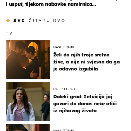
i usput, tijekom nabavke namirnica...
SVI
ČITAJU OVO
TV
NASLJEDNIK
Želi da njih troje sretno
žive, a nije ni svjesna da ga
je odavno izgubila
DALEKI GRAD
Daleki grad: Intuicija joj
govori da danas neće otići
iz njihovog života
NASLJEDNIK