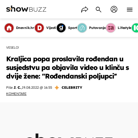
Dnevnik.hr
Vijesti
Sport
Putovanja
Lifestyle
VESELO!
Kraljica popa proslavila rođendan u
susjedstvu pa objavila video u klinču s
dvije žene: ''Rođendanski poljupci''
Piše
J. C.
,
19.08.2022 @ 16:55
CELEBRITY
KOMENTARI
OMOGUĆI OBAVIJESTI