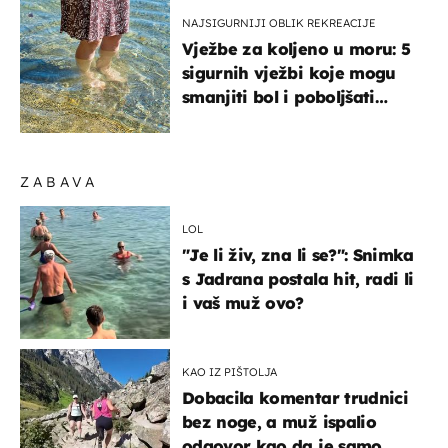
NAJSIGURNIJI OBLIK REKREACIJE
Vježbe za koljeno u moru: 5
sigurnih vježbi koje mogu
smanjiti bol i poboljšati
pokretljivost
ZABAVA
LOL
"Je li živ, zna li se?": Snimka
s Jadrana postala hit, radi li
i vaš muž ovo?
KAO IZ PIŠTOLJA
Dobacila komentar trudnici
bez noge, a muž ispalio
odgovor kao da je samo