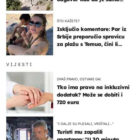
čekao…
ŠTO KAŽETE?
Isključio komentare: Par iz
Srbije preporučio spravicu
za plažu s Temua, čini li
vam se ovo sigurnim?
VIJESTI
IMAŠ PRAVO, OSTVARI GA!
Tko ima pravo na inkluzivni
dodatak? Može se dobiti i
720 eura
"I DALJE SU PLESALI, VRIŠTALI..."
Turisti mu zapalili
apartman: "U 30 minuta