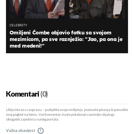
CELEBRITY
Omiljeni Čombe objavio fotku sa svojom
mezimicom, pa sve raznježio: "Jao, pa ona je
med medeni!"
Komentari
(0)
Uključite se u raspravu – podijelite svoje mišljenje, postavite pitanja ili ponudite
svoj pogled na temu. Vaš komentar može potaknuti zanimljiv dijalog i
obogatiti zajednicu našeg portala.
Važna obavijest
!