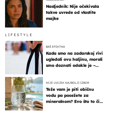
Nasljednik: Nije očekivala
takve uvrede od vlastite
majke
LIFESTYLE
BAŠ EFEKTNA
Kada smo na zadarskoj rivi
ugledali ovu haljinu, morali
smo doznati odakle je –
košta samo 18 eura
NIJE UVIJEK NAJBOLJI IZBOR
Teže vam je piti običnu
vodu pa posežete za
mineralnom? Evo što to čini
organizmu