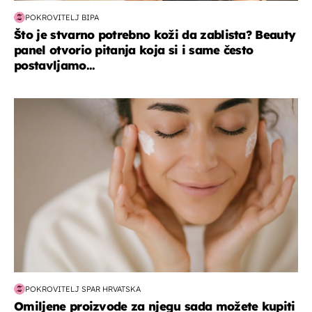
POKROVITELJ BIPA
Što je stvarno potrebno koži da zablista? Beauty
panel otvorio pitanja koja si i same često
postavljamo...
moda & ljepota
POKROVITELJ SPAR HRVATSKA
Omiljene proizvode za njegu sada možete kupiti