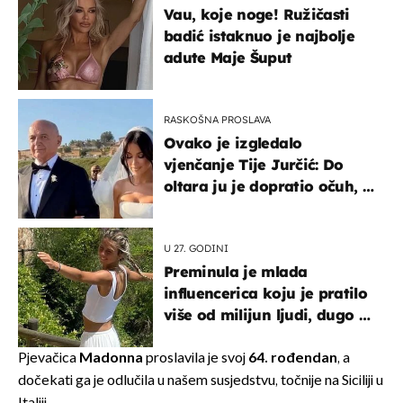
Vau, koje noge! Ružičasti
badić istaknuo je najbolje
adute Maje Šuput
RASKOŠNA PROSLAVA
Ovako je izgledalo
vjenčanje Tije Jurčić: Do
oltara ju je dopratio očuh, a
slavilo se uz Olivera i Rozgu
U 27. GODINI
Preminula je mlada
influencerica koju je pratilo
više od milijun ljudi, dugo se
borila s opakom bolesti
Pjevačica
Madonna
proslavila je svoj
64. rođendan
, a
dočekati ga je odlučila u našem susjedstvu, točnije na Siciliji u