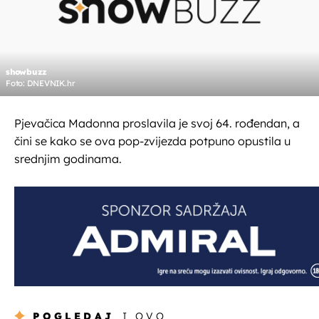
showbuzz
Foto: DNEVNIK.hr
Pjevačica Madonna proslavila je svoj 64. rođendan, a
čini se kako se ova pop-zvijezda potpuno opustila u
srednjim godinama.
POGLEDAJ
I OVO