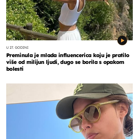
U 27. GODINI
Preminula je mlada influencerica koju je pratilo
više od milijun ljudi, dugo se borila s opakom
bolesti