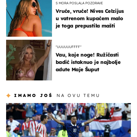
S MORA POSLALA POZDRAVE
Vruće, vruće! Nives Celzijus
u vatrenom kupaćem malo
je toga prepustila mašti
"UUUUUUFFFF"
Vau, koje noge! Ružičasti
badić istaknuo je najbolje
adute Maje Šuput
IMAMO JOŠ
NA OVU TEMU
svjetsko prvenstvo 2026