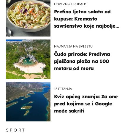
OBVEZNO PROBATI!
Prefina ljetna salata od
kupusa: Kremasto
savršenstvo koje najbolje
paše uz pečeno meso
NAJMANJA NA SVIJETU
Čudo prirode: Predivna
pješčana plaža na 100
metara od mora
15 PITANJA
Kviz općeg znanja: Za one
pred kojima se i Google
može sakriti
SPORT