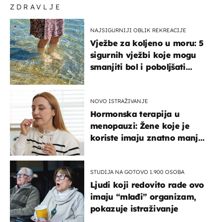
ZDRAVLJE
NAJSIGURNIJI OBLIK REKREACIJE
Vježbe za koljeno u moru: 5
sigurnih vježbi koje mogu
smanjiti bol i poboljšati
pokretljivost
NOVO ISTRAŽIVANJE
Hormonska terapija u
menopauzi: Žene koje je
koriste imaju znatno manji
rizik od ovoga
STUDIJA NA GOTOVO 1.900 OSOBA
Ljudi koji redovito rade ovo
imaju “mlađi” organizam,
pokazuje istraživanje