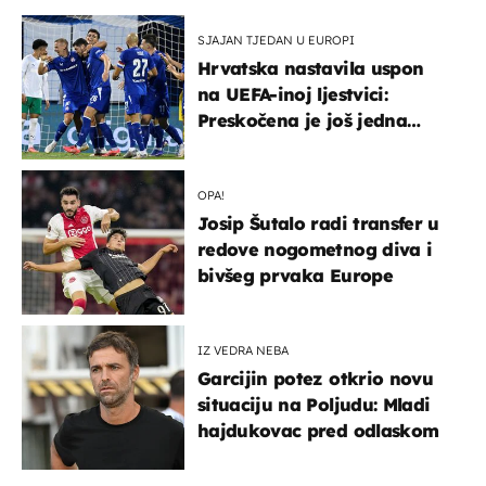
SJAJAN TJEDAN U EUROPI
Hrvatska nastavila uspon
na UEFA-inoj ljestvici:
Preskočena je još jedna
država
OPA!
Josip Šutalo radi transfer u
redove nogometnog diva i
bivšeg prvaka Europe
IZ VEDRA NEBA
Garcijin potez otkrio novu
situaciju na Poljudu: Mladi
hajdukovac pred odlaskom