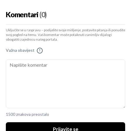
Komentari
(0)
Uključite se u raspravu – podijelite svoje mišljenje, postavite pitanja ili ponudite
svoj pogled na temu. Vaš komentar može potaknuti zanimljiv dijalog i
obogatiti zajednicu našeg portala.
Važna obavijest
!
1500 znakova preostalo
Prijavite se