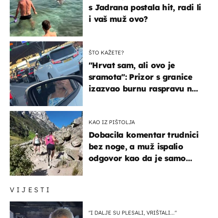
s Jadrana postala hit, radi li
i vaš muž ovo?
ŠTO KAŽETE?
"Hrvat sam, ali ovo je
sramota": Prizor s granice
izazvao burnu raspravu na
društvenim mrežama
KAO IZ PIŠTOLJA
Dobacila komentar trudnici
bez noge, a muž ispalio
odgovor kao da je samo
čekao…
VIJESTI
"I DALJE SU PLESALI, VRIŠTALI..."