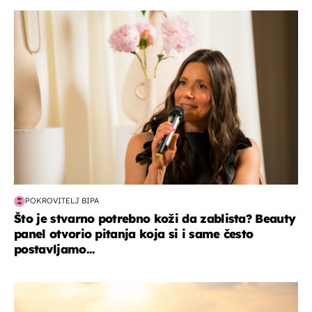
moda & ljepota
POKROVITELJ BIPA
Što je stvarno potrebno koži da zablista? Beauty
panel otvorio pitanja koja si i same često
postavljamo...
zanimljivosti