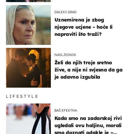
DALEKI GRAD
Uznemirena je zbog
njegove ucjene - hoće li
napraviti što traži?
NASLJEDNIK
Želi da njih troje sretno
žive, a nije ni svjesna da ga
je odavno izgubila
LIFESTYLE
BAŠ EFEKTNA
Kada smo na zadarskoj rivi
ugledali ovu haljinu, morali
smo doznati odakle je –