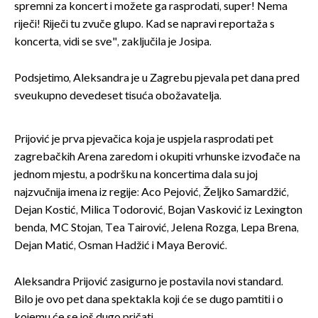
spremni za koncert i možete ga rasprodati, super! Nema
riječi! Riječi tu zvuče glupo. Kad se napravi reportaža s
koncerta, vidi se sve", zaključila je Josipa.
Podsjetimo, Aleksandra je u Zagrebu pjevala pet dana pred
sveukupno devedeset tisuća obožavatelja.
Prijović je prva pjevačica koja je uspjela rasprodati pet
zagrebačkih Arena zaredom i okupiti vrhunske izvođače na
jednom mjestu, a podršku na koncertima dala su joj
najzvučnija imena iz regije: Aco Pejović, Željko Samardžić,
Dejan Kostić, Milica Todorović, Bojan Vasković iz Lexington
benda, MC Stojan, Tea Tairović, Jelena Rozga, Lepa Brena,
Dejan Matić, Osman Hadžić i Maya Berović.
Aleksandra Prijović zasigurno je postavila novi standard.
Bilo je ovo pet dana spektakla koji će se dugo pamtiti i o
kojemu će se još dugo pričati.