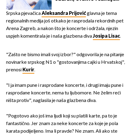
vjerojatno nisu očekivali
Srpska pjevačica
Aleksandra Prijović
glavna je tema
regionalnih medija još otkako je rasprodala rekordnih pet
Arena Zagreb, a nakon što je koncerte i održala, njezin
uspjeh komentirala je i naša glazbena diva
Josipa Lisac
.
"Zašto ne bismo imali svoj izbor?" odgovorila je na pitanje
novinarke srpskog N1 o "gostovanjima cajki u Hrvatskoj",
prenosi
Kurir
.
"I ja imam pune i rasprodane koncerte, i drugi imaju pune i
rasprodane koncerte, nema tu ljubomore. Ne želim reći
ništa protiv", naglasila je naša glazbena diva.
"Pogotovo ako još ima ljudi koji su platili karte, pa to je
fantastično. Jer znam za neke koncerte za koje je pola
karata podijeljeno. Ima li pravde? Ne znam. Ali ako ste