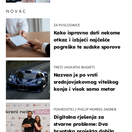
NOVAC
ZA POSLODAVCE
Kako ispravno dati nekome
otkaz i izbjeći najčešće
pogreške te sudske sporove
TREĆI UNIKATNI BUGATTI
Nazvan je po vrsti
srednjovjekovnog viteškog
konja i visok samo metar
POKROVITELJ PHILIP MORRIS ZAGREB
Digitalna rješenja za
stvarne probleme: Dva
hrvatska projekta dobila