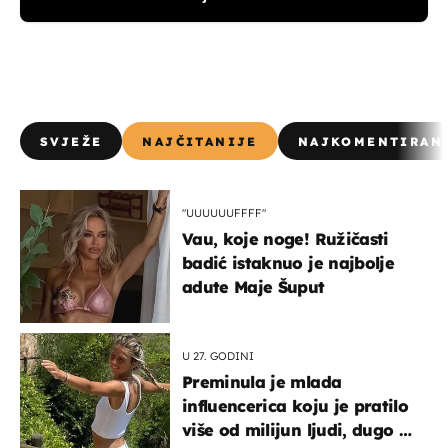
SVJEŽE
NAJČITANIJE
NAJKOMENTIRAN
"UUUUUUFFFF"
Vau, koje noge! Ružičasti
badić istaknuo je najbolje
adute Maje Šuput
U 27. GODINI
Preminula je mlada
influencerica koju je pratilo
više od milijun ljudi, dugo se