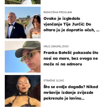
borila s opakom bolešću
RASKOŠNA PROSLAVA
Ovako je izgledalo
vjenčanje Tije Jurčić: Do
oltara ju je dopratio očuh, a
slavilo se uz Olivera i Rozgu
VRLO ZANIMLJIVO!
Franka Batelić pokazala što
nosi na more, bez ovoga ne
može ni na odmoru
STRAŠNE SLIKE
Što se ovdje događa? Nikad
mršavije izdanje zvijezde
pokrenulo je lavinu
zabrinutih komentara