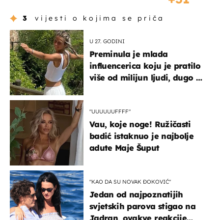
3
vijesti o kojima se priča
U 27. GODINI
Preminula je mlada
influencerica koju je pratilo
više od milijun ljudi, dugo se
borila s opakom bolešću
"UUUUUUFFFF"
Vau, koje noge! Ružičasti
badić istaknuo je najbolje
adute Maje Šuput
"KAO DA SU NOVAK ĐOKOVIĆ"
Jedan od najpoznatijih
svjetskih parova stigao na
Jadran, ovakve reakcije