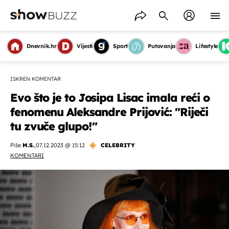
Dnevnik.hr
Vijesti
Sport
Putovanja
Lifestyle
ISKREN KOMENTAR
Evo što je to Josipa Lisac imala reći o
fenomenu Aleksandre Prijović: "Riječi
tu zvuče glupo!"
Piše
M.S.
,
07.12.2023 @ 15:12
CELEBRITY
KOMENTARI
OMOGUĆI OBAVIJESTI