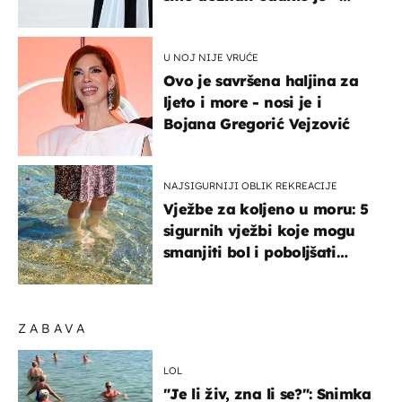
košta samo 18 eura
U NOJ NIJE VRUĆE
Ovo je savršena haljina za
ljeto i more - nosi je i
Bojana Gregorić Vejzović
NAJSIGURNIJI OBLIK REKREACIJE
Vježbe za koljeno u moru: 5
sigurnih vježbi koje mogu
smanjiti bol i poboljšati
pokretljivost
ZABAVA
LOL
"Je li živ, zna li se?": Snimka