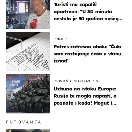
Turisti mu zapalili
apartman: "U 30 minuta
nestalo je 50 godina našeg
života, supruga i ja ne
možemo oka sklopiti"
PRIMORJE
Potres zatresao obalu: "Čula
sam razbijanje čaša u stanu
iznad"
OBAVJEŠTAJNO UPOZORENJE
Uzbuna na istoku Europe:
Rusija bi mogla napasti, a
poznato i kada! Moguć i
kopneni upad u članicu
NATO-a
PUTOVANJA