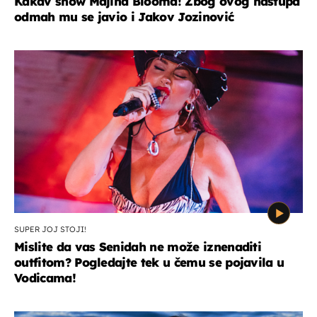
Kakav show Majina Blooma! Zbog ovog nastupa
odmah mu se javio i Jakov Jozinović
SUPER JOJ STOJI!
Mislite da vas Senidah ne može iznenaditi
outfitom? Pogledajte tek u čemu se pojavila u
Vodicama!