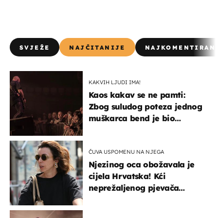
SVJEŽE
NAJČITANIJE
NAJKOMENTIRAN
KAKVIH LJUDI IMA!
Kaos kakav se ne pamti:
Zbog suludog poteza jednog
muškarca bend je bio
prisiljen prekinuti nastup
ČUVA USPOMENU NA NJEGA
Njezinog oca obožavala je
cijela Hrvatska! Kći
neprežaljenog pjevača
projurila špicom na dva
kotača