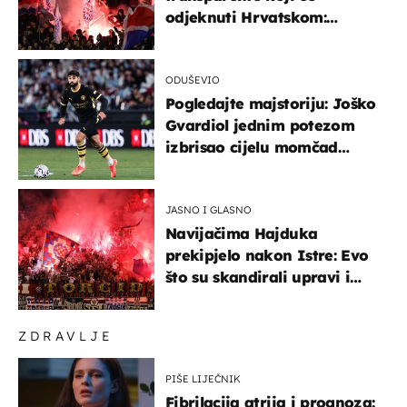
odjeknuti Hrvatskom:
Prozvali "moralne vertikale"
ODUŠEVIO
Pogledajte majstoriju: Joško
Gvardiol jednim potezom
izbrisao cijelu momčad
Atletica
JASNO I GLASNO
Navijačima Hajduka
prekipjelo nakon Istre: Evo
što su skandirali upravi i
predsjedniku Biliću
ZDRAVLJE
PIŠE LIJEČNIK
Fibrilacija atrija i prognoza: