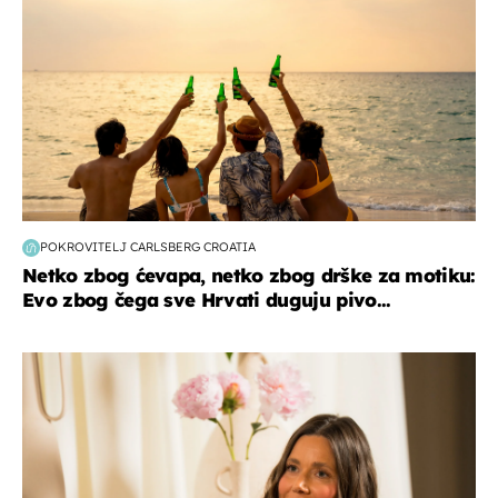
POKROVITELJ CARLSBERG CROATIA
Netko zbog ćevapa, netko zbog drške za motiku:
Evo zbog čega sve Hrvati duguju pivo...
moda & ljepota