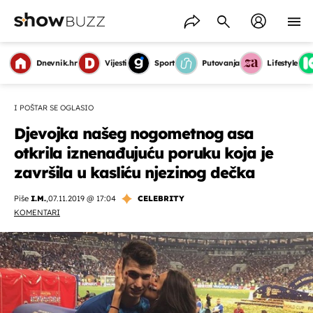
Dnevnik.hr
Vijesti
Sport
Putovanja
Lifestyle
I POŠTAR SE OGLASIO
Djevojka našeg nogometnog asa
otkrila iznenađujuću poruku koja je
završila u kasliću njezinog dečka
Piše
I.M.
,
07.11.2019 @ 17:04
CELEBRITY
KOMENTARI
OMOGUĆI OBAVIJESTI