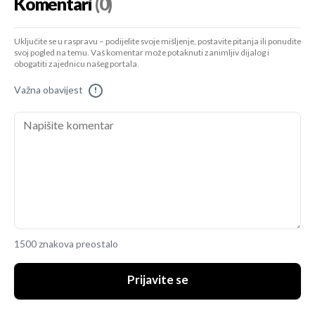
Komentari
(0)
Uključite se u raspravu – podijelite svoje mišljenje, postavite pitanja ili ponudite
svoj pogled na temu. Vaš komentar može potaknuti zanimljiv dijalog i
obogatiti zajednicu našeg portala.
Važna obavijest
!
1500 znakova preostalo
Prijavite se