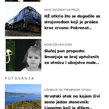
posebno vozilo
NOVI INCIDENT NA PRUZI
HŽ otkrio što se dogodilo sa
strojovođom koji je prošao
kroz crveno: Pokrenut
inspekcijski nadzor
NOVA ODLUKA SUDA
Slučaj pun propusta:
Smanjuje se broj optuženih
za otmicu i ubojstvo male
Danke
PUTOVANJA
UŽIVANJE NA "PRIVATNOM" OTOKU
Hrvatski otok na kojem živi
samo jedan stanovnik:
Ljepotan koji je diljem