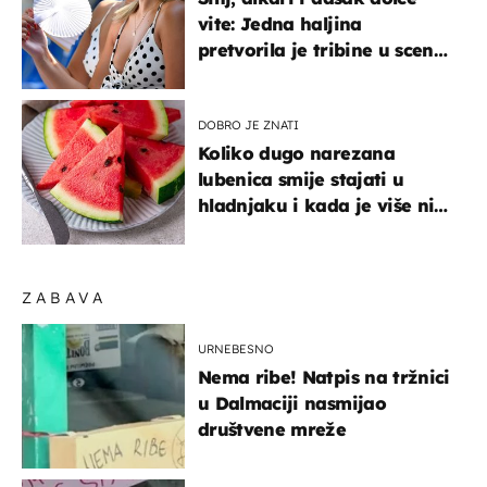
vite: Jedna haljina
pretvorila je tribine u scenu
iz talijanskog filma
DOBRO JE ZNATI
Koliko dugo narezana
lubenica smije stajati u
hladnjaku i kada je više nije
sigurno jesti?
ZABAVA
URNEBESNO
Nema ribe! Natpis na tržnici
u Dalmaciji nasmijao
društvene mreže