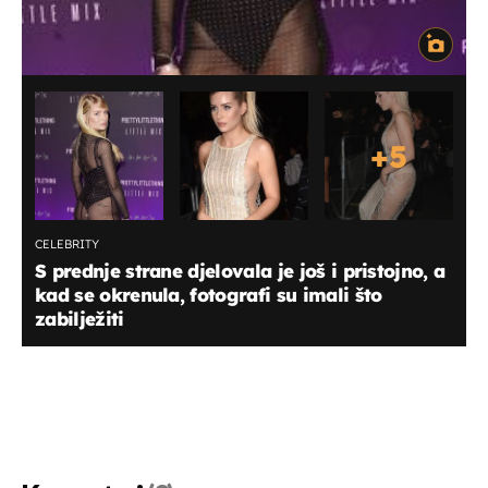
+
5
CELEBRITY
S prednje strane djelovala je još i pristojno, a
kad se okrenula, fotografi su imali što
zabilježiti