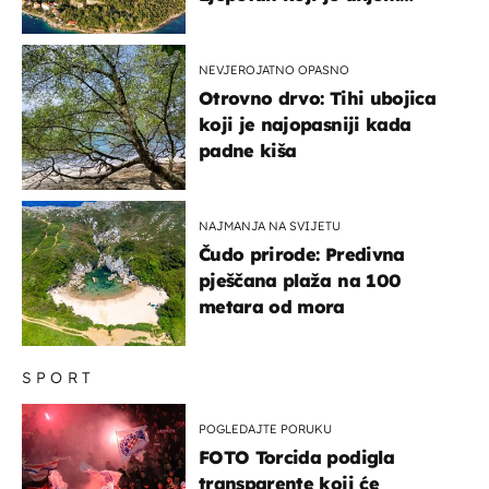
svijeta poznat po svojem
"bijelom zlatu"
NEVJEROJATNO OPASNO
Otrovno drvo: Tihi ubojica
koji je najopasniji kada
padne kiša
NAJMANJA NA SVIJETU
Čudo prirode: Predivna
pješčana plaža na 100
metara od mora
SPORT
POGLEDAJTE PORUKU
FOTO Torcida podigla
transparente koji će