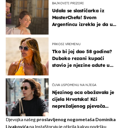
BAJKOVITI PRIZORI
Udala se slastičarka iz
MasterChefa! Svom
Argentincu izrekla je da u
rodnoj Hercegovini
PRKOSI VREMENU
Tko bi joj dao 58 godina?
Duboko rezani kupaći
stavio je njezine adute u
prvi plan
ČUVA USPOMENU NA NJEGA
Njezinog oca obožavala je
cijela Hrvatska! Kći
neprežaljenog pjevača
projurila špicom na dva
kotača
Djevojka našeg
proslavljenog nogometaša Dominika
Livakovića
na InstaStoryju je otkrila kakvu podršku