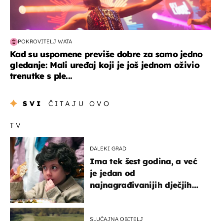
POKROVITELJ WATA
Kad su uspomene previše dobre za samo jedno
gledanje: Mali uređaj koji je još jednom oživio
trenutke s ple...
SVI
ČITAJU OVO
TV
DALEKI GRAD
Ima tek šest godina, a već
je jedan od
najnagrađivanijih dječjih
glumaca
SLUČAJNA OBITELJ