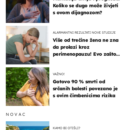
Koliko se dugo može živjeti
s ovom dijagnozom?
ALARMANTNI REZULTATI NOVE STUDIJE
Više od trećine žena ne zna
da prolazi kroz
perimenopauzu! Evo zašto
su simptomi toliko
zbunjujući
VAŽNO!
Gotovo 90 % smrti od
srčanih bolesti povezano je
s ovim čimbenicima rizika
NOVAC
KAMO BI OTIŠLI?