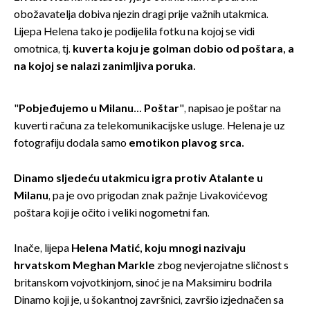
obožavatelja dobiva njezin dragi prije važnih utakmica.
Lijepa Helena tako je podijelila fotku na kojoj se vidi
omotnica, tj.
kuverta koju je golman dobio od poštara, a
na kojoj se nalazi zanimljiva poruka.
"
Pobjeđujemo u Milanu... Poštar
", napisao je poštar na
kuverti računa za telekomunikacijske usluge. Helena je uz
fotografiju dodala samo
emotikon plavog srca.
Dinamo sljedeću utakmicu igra protiv Atalante u
Milanu
, pa je ovo prigodan znak pažnje Livakovićevog
poštara koji je očito i veliki nogometni fan.
Inače, lijepa
Helena Matić, koju mnogi nazivaju
hrvatskom Meghan Markle
zbog nevjerojatne sličnost s
britanskom vojvotkinjom, sinoć je na Maksimiru bodrila
Dinamo koji je, u šokantnoj završnici, završio izjednačen sa