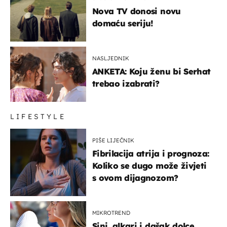
Nova TV donosi novu
domaću seriju!
NASLJEDNIK
ANKETA: Koju ženu bi Serhat
trebao izabrati?
LIFESTYLE
PIŠE LIJEČNIK
Fibrilacija atrija i prognoza:
Koliko se dugo može živjeti
s ovom dijagnozom?
MIKROTREND
Sinj, alkari i dašak dolce