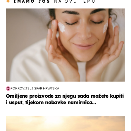
IMAMO JOŠ
NA OVU TEMU
moda & ljepota
POKROVITELJ SPAR HRVATSKA
Omiljene proizvode za njegu sada možete kupiti
i usput, tijekom nabavke namirnica...
zanimljivosti