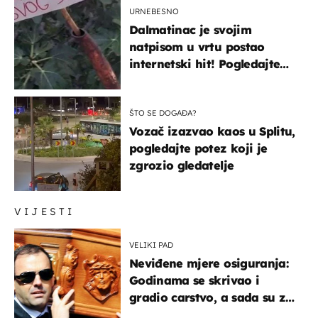
URNEBESNO
Dalmatinac je svojim
natpisom u vrtu postao
internetski hit! Pogledajte
što je napisao
ŠTO SE DOGAĐA?
Vozač izazvao kaos u Splitu,
pogledajte potez koji je
zgrozio gledatelje
VIJESTI
VELIKI PAD
Neviđene mjere osiguranja:
Godinama se skrivao i
gradio carstvo, a sada su za
njegovo izručenje naručili