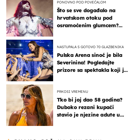
PONOVNO POD POVEĆALOM
Što se sve događalo na
hrvatskom otoku pod
osramoćenim glumcem?
Bizarni prizori i danas
izazivaju nevjericu
NASTUPALA S GOTOVO 70 GLAZBENIKA
Pulska Arena sinoć je bila
Severinina! Pogledajte
prizore sa spektakla koji je
rasprodan mjesec dana
ranije
PRKOSI VREMENU
Tko bi joj dao 58 godina?
Duboko rezani kupaći
stavio je njezine adute u
prvi plan