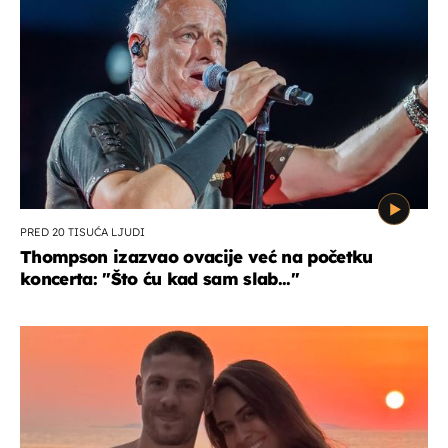
PRED 20 TISUĆA LJUDI
Thompson izazvao ovacije već na početku
koncerta: "Što ću kad sam slab..."