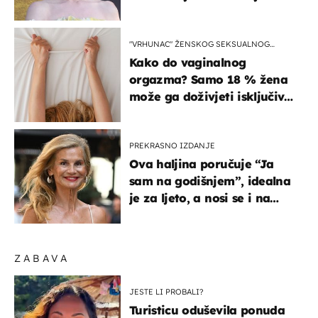
izlazak na moru
"VRHUNAC" ŽENSKOG SEKSUALNOG
ISKUSTVA
Kako do vaginalnog
orgazma? Samo 18 % žena
može ga doživjeti isključivo
na ovaj način
PREKRASNO IZDANJE
Ova haljina poručuje “Ja
sam na godišnjem”, idealna
je za ljeto, a nosi se i na
zagrebačkoj špici
ZABAVA
JESTE LI PROBALI?
Turisticu oduševila ponuda