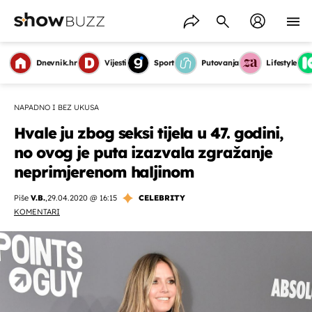
Dnevnik.hr
Vijesti
Sport
Putovanja
Lifestyle
NAPADNO I BEZ UKUSA
Hvale ju zbog seksi tijela u 47. godini,
no ovog je puta izazvala zgražanje
neprimjerenom haljinom
Piše
V.B.
,
29.04.2020 @ 16:15
CELEBRITY
KOMENTARI
OMOGUĆI OBAVIJESTI