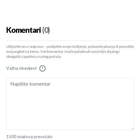
Komentari
(0)
Uključite se u raspravu – podijelite svoje mišljenje, postavite pitanja ili ponudite
svoj pogled na temu. Vaš komentar može potaknuti zanimljiv dijalog i
obogatiti zajednicu našeg portala.
Važna obavijest
!
1500 znakova preostalo