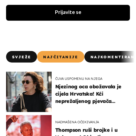
Prijavite se
SVJEŽE
NAJČITANIJE
NAJKOMENTIRAN
ČUVA USPOMENU NA NJEGA
Njezinog oca obožavala je
cijela Hrvatska! Kći
neprežaljenog pjevača
projurila špicom na dva
kotača
NADMAŠENA OČEKIVANJA
Thompson ruši brojke i u