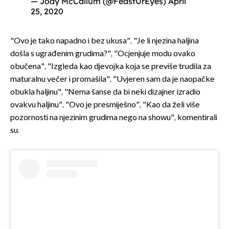
— Jody McCallum (@FeastUrEyes)
April
25, 2020
"Ovo je tako napadno i bez ukusa", "Je li njezina haljina
došla s ugrađenim grudima?", "Ocjenjuje modu ovako
obučena", "Izgleda kao djevojka koja se previše trudila za
maturalnu večer i promašila", "Uvjeren sam da je naopačke
obukla haljinu", "Nema šanse da bi neki dizajner izradio
ovakvu haljinu", "Ovo je presmiješno", "Kao da želi više
pozornosti na njezinim grudima nego na showu", komentirali
su.