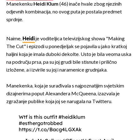
Manekenku
Heidi Klum
(46) inače hvale zbog njezinih
odjevnih kombinacija, no ovog puta je postala predmet
sprdnje.
Naime,
Heidi
je voditeljica televizijskog showa "Making
The Cut" i epizodi u ponedjeljak se pojavila u jako kratkoj
haljini koja je imala duboki dekolte. Usto je bila veoma uska
na području prsa, pa su joj grudi bile stisnute i prilično
izložene, a i izvirile su joj i naramenice grudnjaka.
Manekenka, koja je surađivala s najpoznatijim svjetskim
dizajnerima poput Alexandera McQueena, izazvala je
zgražanje publike koja joj se narugala na Twitteru.
Wtf is this outfit
#heidiklum
#esthergotrobbed
https://t.co/Bacg4LGXAk