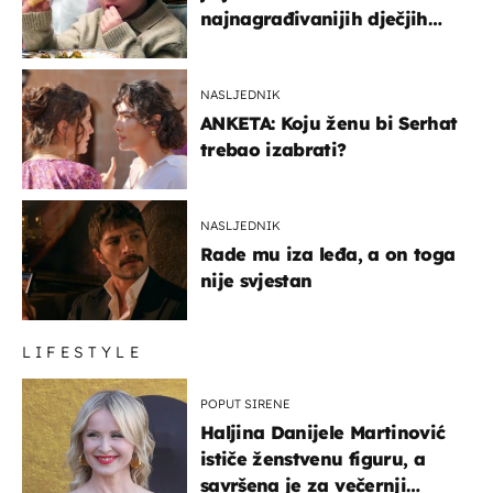
najnagrađivanijih dječjih
glumaca
NASLJEDNIK
ANKETA: Koju ženu bi Serhat
trebao izabrati?
NASLJEDNIK
Rade mu iza leđa, a on toga
nije svjestan
LIFESTYLE
POPUT SIRENE
Haljina Danijele Martinović
ističe ženstvenu figuru, a
savršena je za večernji