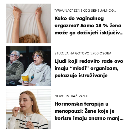
"VRHUNAC" ŽENSKOG SEKSUALNOG
ISKUSTVA
Kako do vaginalnog
orgazma? Samo 18 % žena
može ga doživjeti isključivo
na ovaj način
STUDIJA NA GOTOVO 1.900 OSOBA
Ljudi koji redovito rade ovo
imaju “mlađi” organizam,
pokazuje istraživanje
NOVO ISTRAŽIVANJE
Hormonska terapija u
menopauzi: Žene koje je
koriste imaju znatno manji
rizik od ovoga