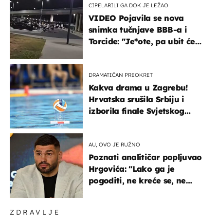
CIPELARILI GA DOK JE LEŽAO
VIDEO Pojavila se nova
snimka tučnjave BBB-a i
Torcide: "Je*ote, pa ubit će
ga!"
DRAMATIČAN PREOKRET
Kakva drama u Zagrebu!
Hrvatska srušila Srbiju i
izborila finale Svjetskog
prvenstva
AU, OVO JE RUŽNO
Poznati analitičar popljuvao
Hrgovića: "Lako ga je
pogoditi, ne kreće se, ne
koristi noge..."
ZDRAVLJE