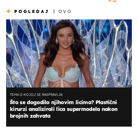
POGLEDAJ
I OVO
TEMA O KOJOJ SE RASPRAVLJA
Što se dogodilo njihovim licima? Plastični
kirurzi analizirali lica supermodela nakon
brojnih zahvata