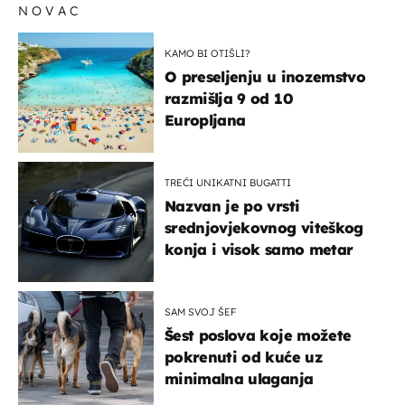
NOVAC
KAMO BI OTIŠLI?
O preseljenju u inozemstvo
razmišlja 9 od 10
Europljana
TREĆI UNIKATNI BUGATTI
Nazvan je po vrsti
srednjovjekovnog viteškog
konja i visok samo metar
SAM SVOJ ŠEF
Šest poslova koje možete
pokrenuti od kuće uz
minimalna ulaganja