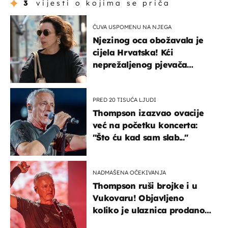
3
vijesti o kojima se priča
ČUVA USPOMENU NA NJEGA
Njezinog oca obožavala je
cijela Hrvatska! Kći
neprežaljenog pjevača
projurila špicom na dva
kotača
PRED 20 TISUĆA LJUDI
Thompson izazvao ovacije
već na početku koncerta:
"Što ću kad sam slab..."
NADMAŠENA OČEKIVANJA
Thompson ruši brojke i u
Vukovaru! Objavljeno
koliko je ulaznica prodano
u kratkom vremenu