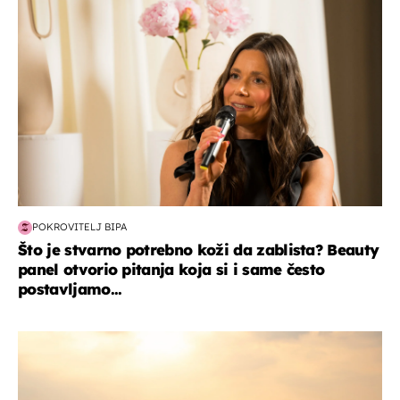
POKROVITELJ BIPA
Što je stvarno potrebno koži da zablista? Beauty
panel otvorio pitanja koja si i same često
postavljamo...
zanimljivosti