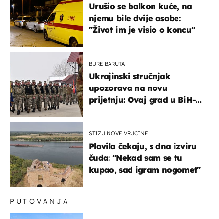
Urušio se balkon kuće, na
njemu bile dvije osobe:
"Život im je visio o koncu"
BURE BARUTA
Ukrajinski stručnjak
upozorava na novu
prijetnju: Ovaj grad u BiH-u
bi mogao biti žarište
STIŽU NOVE VRUĆINE
Plovila čekaju, s dna izviru
čuda: "Nekad sam se tu
kupao, sad igram nogomet"
PUTOVANJA