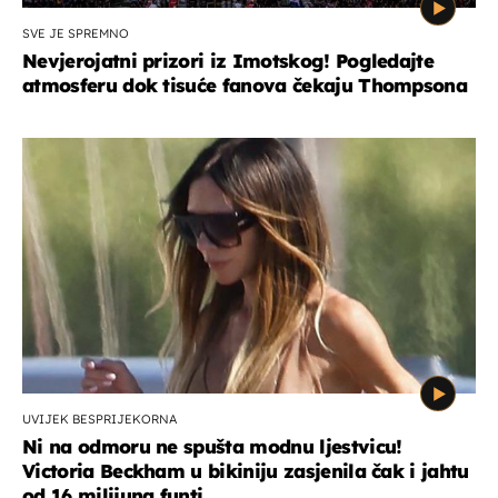
SVE JE SPREMNO
Nevjerojatni prizori iz Imotskog! Pogledajte
atmosferu dok tisuće fanova čekaju Thompsona
UVIJEK BESPRIJEKORNA
Ni na odmoru ne spušta modnu ljestvicu!
Victoria Beckham u bikiniju zasjenila čak i jahtu
od 16 milijuna funti