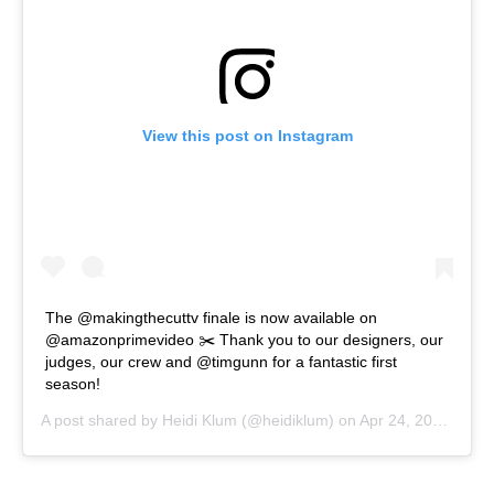
View this post on Instagram
The @makingthecuttv finale is now available on
@amazonprimevideo ✂️ Thank you to our designers, our
judges, our crew and @timgunn for a fantastic first
season!
A post shared by
Heidi Klum
(@heidiklum) on
Apr 24, 2020 at 5:20am PDT