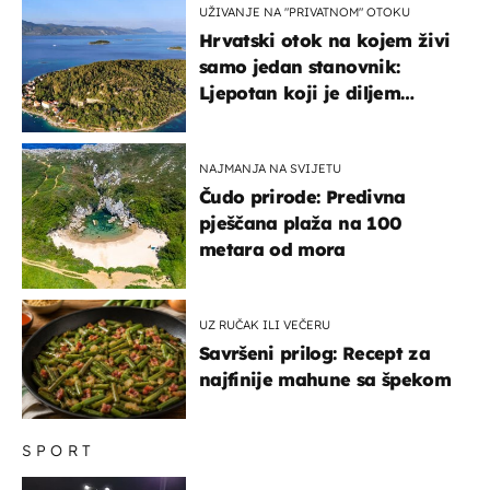
UŽIVANJE NA "PRIVATNOM" OTOKU
Hrvatski otok na kojem živi
samo jedan stanovnik:
Ljepotan koji je diljem
svijeta poznat po svojem
"bijelom zlatu"
NAJMANJA NA SVIJETU
Čudo prirode: Predivna
pješčana plaža na 100
metara od mora
UZ RUČAK ILI VEČERU
Savršeni prilog: Recept za
najfinije mahune sa špekom
SPORT