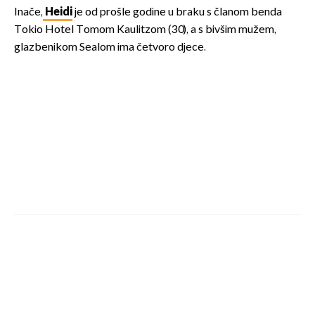
Inače,
Heidi
je od prošle godine u braku s članom benda
Tokio Hotel Tomom Kaulitzom (30), a s bivšim mužem,
glazbenikom Sealom ima četvoro djece.