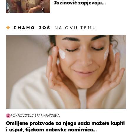
Jozinović zapjevaju
Oliverov hit!
IMAMO JOŠ
NA OVU TEMU
moda & ljepota
POKROVITELJ SPAR HRVATSKA
Omiljene proizvode za njegu sada možete kupiti
i usput, tijekom nabavke namirnica...