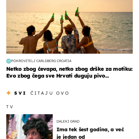
POKROVITELJ CARLSBERG CROATIA
Netko zbog ćevapa, netko zbog drške za motiku:
Evo zbog čega sve Hrvati duguju pivo...
SVI
ČITAJU OVO
TV
DALEKI GRAD
Ima tek šest godina, a već
je jedan od