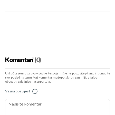
Komentari
(0)
Uključite se u raspravu – podijelite svoje mišljenje, postavite pitanja ili ponudite
svoj pogled na temu. Vaš komentar može potaknuti zanimljiv dijalog i
obogatiti zajednicu našeg portala.
Važna obavijest
!