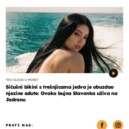
TKO GLEDA U MORE?
Sićušni bikini s trešnjicama jedva je obuzdao
njezine adute: Ovako bujna Slavonka uživa na
Jadranu
PRATI NAS: