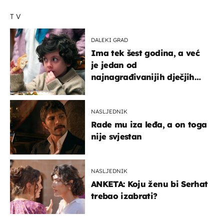
TV
DALEKI GRAD
Ima tek šest godina, a već
je jedan od
najnagrađivanijih dječjih
glumaca
NASLJEDNIK
Rade mu iza leđa, a on toga
nije svjestan
NASLJEDNIK
ANKETA: Koju ženu bi Serhat
trebao izabrati?