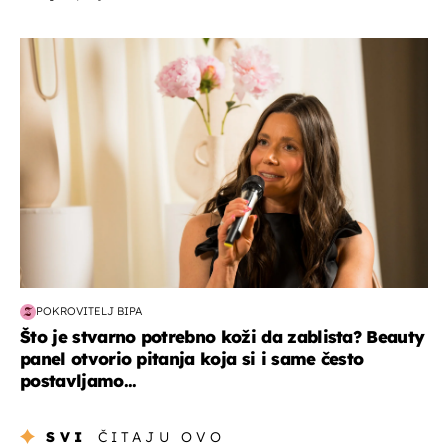
moda & ljepota
POKROVITELJ BIPA
Što je stvarno potrebno koži da zablista? Beauty
panel otvorio pitanja koja si i same često
postavljamo...
SVI
ČITAJU OVO