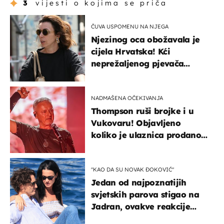
3
vijesti o kojima se priča
ČUVA USPOMENU NA NJEGA
Njezinog oca obožavala je
cijela Hrvatska! Kći
neprežaljenog pjevača
projurila špicom na dva
kotača
NADMAŠENA OČEKIVANJA
Thompson ruši brojke i u
Vukovaru! Objavljeno
koliko je ulaznica prodano
u kratkom vremenu
"KAO DA SU NOVAK ĐOKOVIĆ"
Jedan od najpoznatijih
svjetskih parova stigao na
Jadran, ovakve reakcije
vjerojatno nisu očekivali