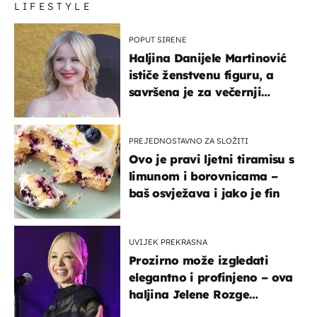
LIFESTYLE
POPUT SIRENE
Haljina Danijele Martinović
ističe ženstvenu figuru, a
savršena je za večernji
izlazak na moru
PREJEDNOSTAVNO ZA SLOŽITI
Ovo je pravi ljetni tiramisu s
limunom i borovnicama –
baš osvježava i jako je fin
UVIJEK PREKRASNA
Prozirno može izgledati
elegantno i profinjeno – ova
haljina Jelene Rozge
najbolji je dokaz