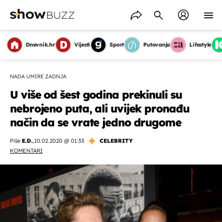
Dnevnik.hr
Vijesti
Sport
Putovanja
Lifestyle
NADA UMIRE ZADNJA
U više od šest godina prekinuli su
nebrojeno puta, ali uvijek pronađu
način da se vrate jedno drugome
Piše
E.D.
,
10.02.2020 @ 01:33
CELEBRITY
KOMENTARI
OMOGUĆI OBAVIJESTI