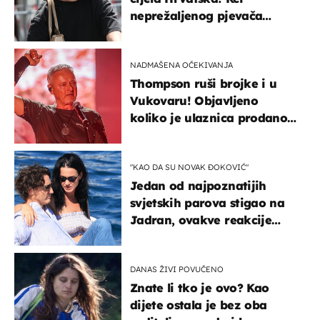
neprežaljenog pjevača
projurila špicom na dva
kotača
NADMAŠENA OČEKIVANJA
Thompson ruši brojke i u
Vukovaru! Objavljeno
koliko je ulaznica prodano
u kratkom vremenu
"KAO DA SU NOVAK ĐOKOVIĆ"
Jedan od najpoznatijih
svjetskih parova stigao na
Jadran, ovakve reakcije
vjerojatno nisu očekivali
DANAS ŽIVI POVUČENO
Znate li tko je ovo? Kao
dijete ostala je bez oba