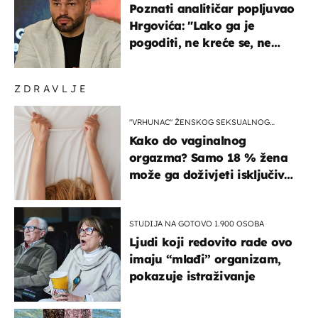
Poznati analitičar popljuvao
Hrgovića: "Lako ga je
pogoditi, ne kreće se, ne
koristi noge..."
ZDRAVLJE
"VRHUNAC" ŽENSKOG SEKSUALNOG
ISKUSTVA
Kako do vaginalnog
orgazma? Samo 18 % žena
može ga doživjeti isključivo
na ovaj način
STUDIJA NA GOTOVO 1.900 OSOBA
Ljudi koji redovito rade ovo
imaju “mlađi” organizam,
pokazuje istraživanje