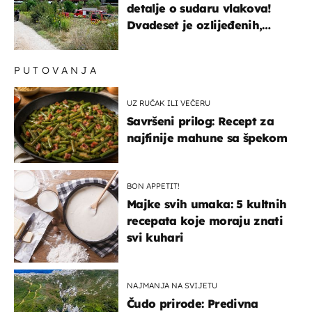
detalje o sudaru vlakova!
Dvadeset je ozlijeđenih,
mlađa žena na intenzivnoj
PUTOVANJA
UZ RUČAK ILI VEČERU
Savršeni prilog: Recept za
najfinije mahune sa špekom
BON APPETIT!
Majke svih umaka: 5 kultnih
recepata koje moraju znati
svi kuhari
NAJMANJA NA SVIJETU
Čudo prirode: Predivna