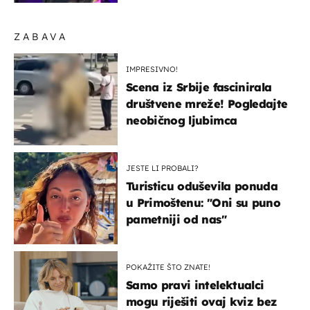
ZABAVA
IMPRESIVNO!
Scena iz Srbije fascinirala
društvene mreže! Pogledajte
neobičnog ljubimca
JESTE LI PROBALI?
Turisticu oduševila ponuda
u Primoštenu: "Oni su puno
pametniji od nas"
POKAŽITE ŠTO ZNATE!
Samo pravi intelektualci
mogu riješiti ovaj kviz bez