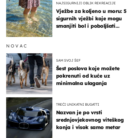
NAJSIGURNIJI OBLIK REKREACIJE
Vježbe za koljeno u moru: 5
sigurnih vježbi koje mogu
smanjiti bol i poboljšati
pokretljivost
NOVAC
SAM SVOJ ŠEF
Šest poslova koje možete
pokrenuti od kuće uz
minimalna ulaganja
TREĆI UNIKATNI BUGATTI
Nazvan je po vrsti
srednjovjekovnog viteškog
konja i visok samo metar