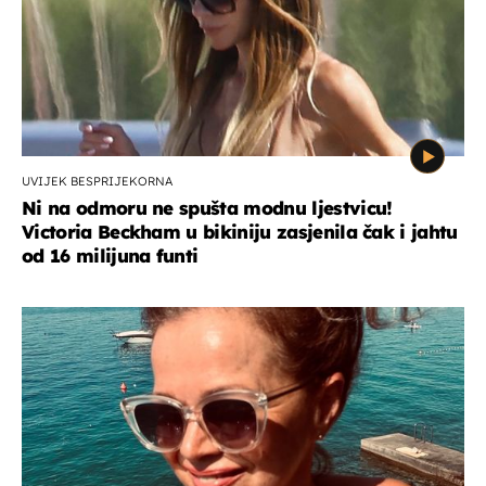
UVIJEK BESPRIJEKORNA
Ni na odmoru ne spušta modnu ljestvicu!
Victoria Beckham u bikiniju zasjenila čak i jahtu
od 16 milijuna funti