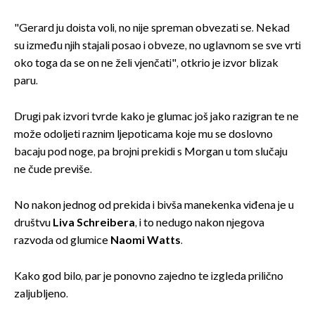
"Gerard ju doista voli, no nije spreman obvezati se. Nekad
su između njih stajali posao i obveze, no uglavnom se sve vrti
oko toga da se on ne želi vjenčati", otkrio je izvor blizak
paru.
Drugi pak izvori tvrde kako je glumac još jako razigran te ne
može odoljeti raznim ljepoticama koje mu se doslovno
bacaju pod noge, pa brojni prekidi s Morgan u tom slučaju
ne čude previše.
No nakon jednog od prekida i bivša manekenka viđena je u
društvu
Liva Schreibera
, i to nedugo nakon njegova
razvoda od glumice
Naomi Watts
.
Kako god bilo, par je ponovno zajedno te izgleda prilično
zaljubljeno.