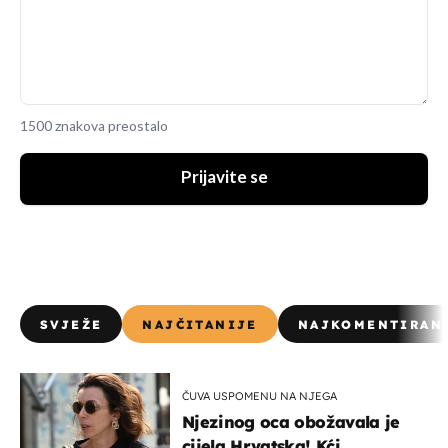
1500 znakova preostalo
Prijavite se
SVJEŽE
NAJČITANIJE
NAJKOMENTIRAN
ČUVA USPOMENU NA NJEGA
Njezinog oca obožavala je
cijela Hrvatska! Kći