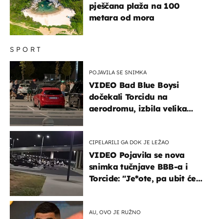
pješčana plaža na 100
metara od mora
SPORT
POJAVILA SE SNIMKA
VIDEO Bad Blue Boysi
dočekali Torcidu na
aerodromu, izbila velika
masovna tučnjava
CIPELARILI GA DOK JE LEŽAO
VIDEO Pojavila se nova
snimka tučnjave BBB-a i
Torcide: "Je*ote, pa ubit će
ga!"
AU, OVO JE RUŽNO