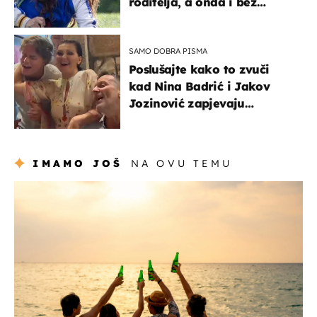
roditelja, a onda i bez
milijuna koje je trebala
naslijediti
SAMO DOBRA PISMA
Poslušajte kako to zvuči
kad Nina Badrić i Jakov
Jozinović zapjevaju
Oliverov hit!
IMAMO JOŠ
NA OVU TEMU
zanimljivosti