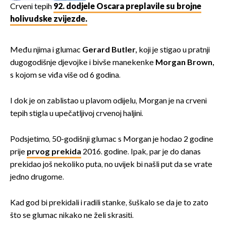
Crveni tepih
92. dodjele Oscara preplavile su brojne
holivudske zvijezde.
Među njima i glumac
Gerard Butler,
koji je stigao u pratnji
dugogodišnje djevojke i bivše manekenke
Morgan Brown,
s kojom se viđa više od 6 godina.
I dok je on zablistao u plavom odijelu, Morgan je na crveni
tepih stigla u upečatljivoj crvenoj haljini.
Podsjetimo, 50-godišnji glumac s Morgan je hodao 2 godine
prije
prvog prekida
2016. godine. Ipak, par je do danas
prekidao još nekoliko puta, no uvijek bi našli put da se vrate
jedno drugome.
Kad god bi prekidali i radili stanke, šuškalo se da je to zato
što se glumac nikako ne želi skrasiti.