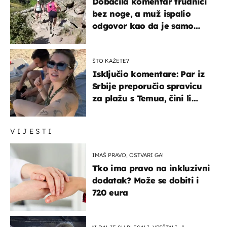
Dobacila komentar trudnici
bez noge, a muž ispalio
odgovor kao da je samo
čekao…
ŠTO KAŽETE?
Isključio komentare: Par iz
Srbije preporučio spravicu
za plažu s Temua, čini li
vam se ovo sigurnim?
VIJESTI
IMAŠ PRAVO, OSTVARI GA!
Tko ima pravo na inkluzivni
dodatak? Može se dobiti i
720 eura