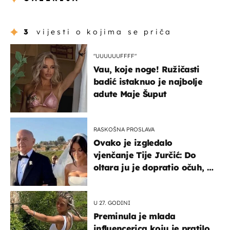
3
vijesti o kojima se priča
"UUUUUUFFFF"
Vau, koje noge! Ružičasti
badić istaknuo je najbolje
adute Maje Šuput
RASKOŠNA PROSLAVA
Ovako je izgledalo
vjenčanje Tije Jurčić: Do
oltara ju je dopratio očuh, a
slavilo se uz Olivera i Rozgu
U 27. GODINI
Preminula je mlada
influencerica koju je pratilo