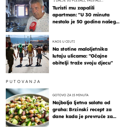
"I DALJE SU PLESALI, VRIŠTALI..."
Turisti mu zapalili
apartman: "U 30 minuta
nestalo je 50 godina našeg
života, supruga i ja ne
možemo oka sklopiti"
KAOS U CEUTI
Na stotine maloljetnika
lutaju ulicama: "Očajne
obitelji traže svoju djecu"
PUTOVANJA
GOTOVO ZA 15 MINUTA
Najbolja ljetna salata od
graha: Brzinski recept za
dane kada je prevruće za
kuhanje