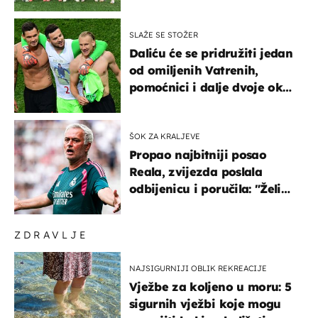
SLAŽE SE STOŽER
Daliću će se pridružiti jedan
od omiljenih Vatrenih,
pomoćnici i dalje dvoje oko
ponude
ŠOK ZA KRALJEVE
Propao najbitniji posao
Reala, zvijezda poslala
odbijenicu i poručila: "Želim
u Barcelonu"
ZDRAVLJE
NAJSIGURNIJI OBLIK REKREACIJE
Vježbe za koljeno u moru: 5
sigurnih vježbi koje mogu