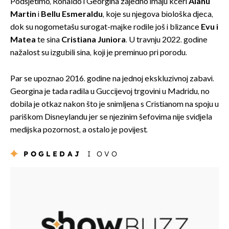
Podsjetimo, Ronaldo i Georgina zajedno imaju kćeri
Alanu
Martin
i
Bellu Esmeraldu
, koje su njegova biološka djeca,
dok su nogometašu surogat-majke rodile još i blizance
Evu i
Matea
te sina
Cristiana Juniora
. U travnju 2022. godine
nažalost su izgubili sina, koji je preminuo pri porodu.
Par se upoznao 2016. godine na jednoj ekskluzivnoj zabavi.
Georgina je tada radila u Guccijevoj trgovini u Madridu, no
dobila je otkaz nakon što je snimljena s Cristianom na spoju u
pariškom Disneylandu jer se njezinim šefovima nije svidjela
medijska pozornost, a ostalo je povijest.
POGLEDAJ
I OVO