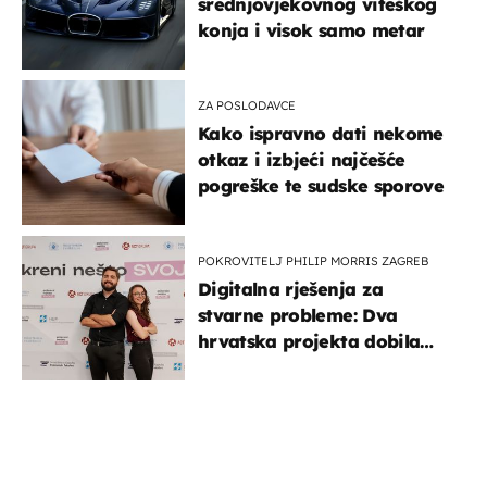
srednjovjekovnog viteškog
konja i visok samo metar
ZA POSLODAVCE
Kako ispravno dati nekome
otkaz i izbjeći najčešće
pogreške te sudske sporove
POKROVITELJ PHILIP MORRIS ZAGREB
Digitalna rješenja za
stvarne probleme: Dva
hrvatska projekta dobila
potporu za razvoj