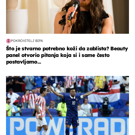
POKROVITELJ BIPA
Što je stvarno potrebno koži da zablista? Beauty
panel otvorio pitanja koja si i same često
postavljamo...
svjetsko prvenstvo 2026