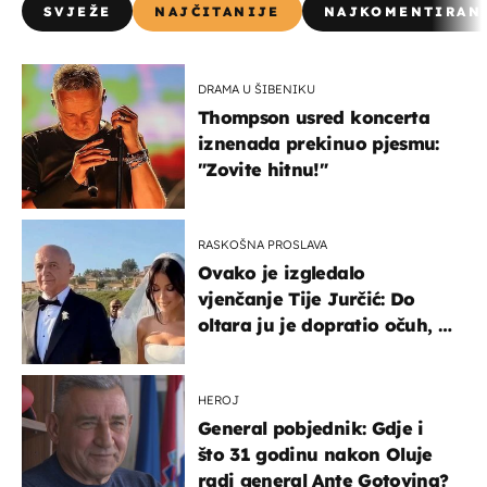
SVJEŽE
NAJČITANIJE
NAJKOMENTIRAN
DRAMA U ŠIBENIKU
Thompson usred koncerta
iznenada prekinuo pjesmu:
"Zovite hitnu!"
RASKOŠNA PROSLAVA
Ovako je izgledalo
vjenčanje Tije Jurčić: Do
oltara ju je dopratio očuh, a
slavilo se uz Olivera i Rozgu
HEROJ
General pobjednik: Gdje i
što 31 godinu nakon Oluje
radi general Ante Gotovina?