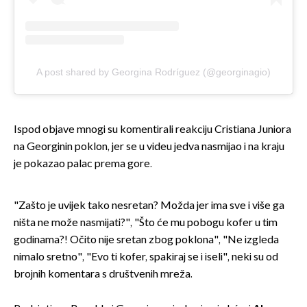
A post shared by Georgina Rodríguez (@georginagio)
Ispod objave mnogi su komentirali reakciju Cristiana Juniora
na Georginin poklon, jer se u videu jedva nasmijao i na kraju
je pokazao palac prema gore.
"Zašto je uvijek tako nesretan? Možda jer ima sve i više ga
ništa ne može nasmijati?", "Što će mu pobogu kofer u tim
godinama?! Očito nije sretan zbog poklona", "Ne izgleda
nimalo sretno", "Evo ti kofer, spakiraj se i iseli", neki su od
brojnih komentara s društvenih mreža.