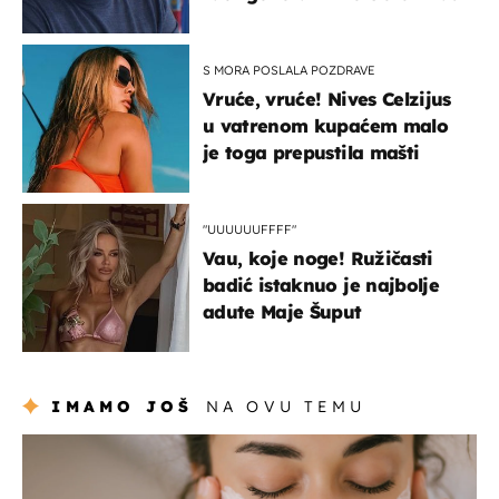
S MORA POSLALA POZDRAVE
Vruće, vruće! Nives Celzijus
u vatrenom kupaćem malo
je toga prepustila mašti
"UUUUUUFFFF"
Vau, koje noge! Ružičasti
badić istaknuo je najbolje
adute Maje Šuput
IMAMO JOŠ
NA OVU TEMU
moda & ljepota