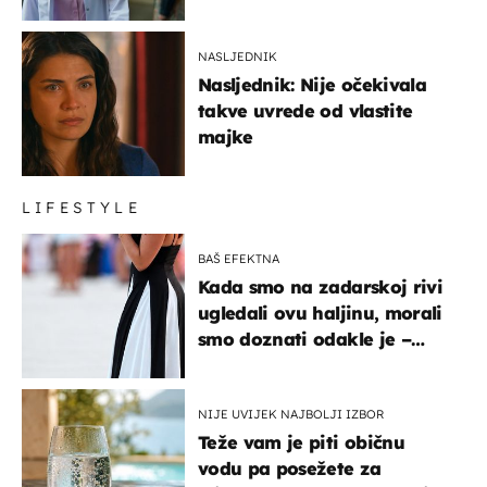
NASLJEDNIK
Nasljednik: Nije očekivala
takve uvrede od vlastite
majke
LIFESTYLE
BAŠ EFEKTNA
Kada smo na zadarskoj rivi
ugledali ovu haljinu, morali
smo doznati odakle je –
košta samo 18 eura
NIJE UVIJEK NAJBOLJI IZBOR
Teže vam je piti običnu
vodu pa posežete za