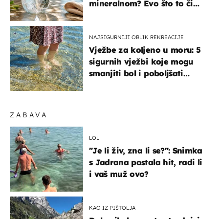
mineralnom? Evo što to čini
organizmu
NAJSIGURNIJI OBLIK REKREACIJE
Vježbe za koljeno u moru: 5
sigurnih vježbi koje mogu
smanjiti bol i poboljšati
pokretljivost
ZABAVA
LOL
"Je li živ, zna li se?": Snimka
s Jadrana postala hit, radi li
i vaš muž ovo?
KAO IZ PIŠTOLJA