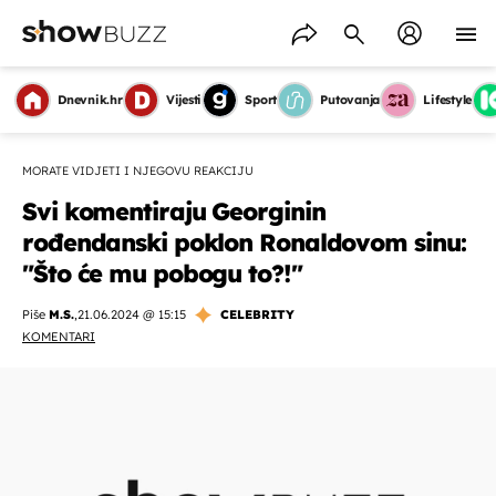
Dnevnik.hr
Vijesti
Sport
Putovanja
Lifestyle
MORATE VIDJETI I NJEGOVU REAKCIJU
Svi komentiraju Georginin
rođendanski poklon Ronaldovom sinu:
"Što će mu pobogu to?!"
Piše
M.S.
,
21.06.2024 @ 15:15
CELEBRITY
KOMENTARI
OMOGUĆI OBAVIJESTI