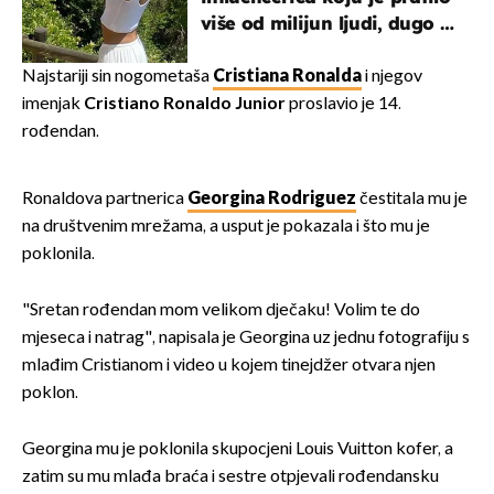
više od milijun ljudi, dugo se
borila s opakom bolesti
Najstariji sin nogometaša
Cristiana Ronalda
i njegov
imenjak
Cristiano Ronaldo Junior
proslavio je 14.
rođendan.
Ronaldova partnerica
Georgina Rodriguez
čestitala mu je
na društvenim mrežama, a usput je pokazala i što mu je
poklonila.
"Sretan rođendan mom velikom dječaku! Volim te do
mjeseca i natrag", napisala je Georgina uz jednu fotografiju s
mlađim Cristianom i video u kojem tinejdžer otvara njen
poklon.
Georgina mu je poklonila skupocjeni Louis Vuitton kofer, a
zatim su mu mlađa braća i sestre otpjevali rođendansku