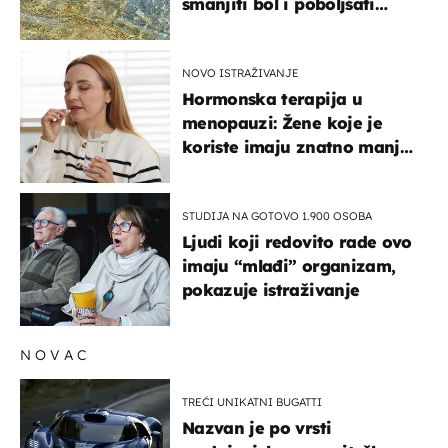
smanjiti bol i poboljšati
pokretljivost
NOVO ISTRAŽIVANJE
Hormonska terapija u
menopauzi: Žene koje je
koriste imaju znatno manji
rizik od ovoga
STUDIJA NA GOTOVO 1.900 OSOBA
Ljudi koji redovito rade ovo
imaju “mlađi” organizam,
pokazuje istraživanje
NOVAC
TREĆI UNIKATNI BUGATTI
Nazvan je po vrsti