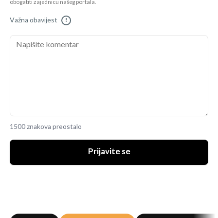
obogatiti zajednicu našeg portala.
Važna obavijest
!
1500 znakova preostalo
Prijavite se