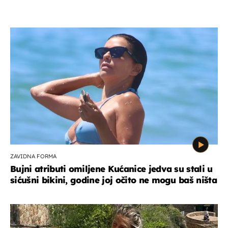
ZAVIDNA FORMA
Bujni atributi omiljene Kućanice jedva su stali u
sićušni bikini, godine joj očito ne mogu baš ništa