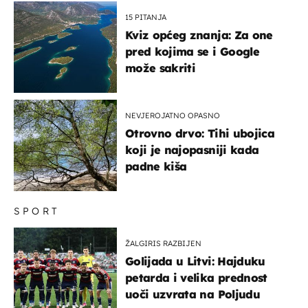
15 PITANJA
Kviz općeg znanja: Za one
pred kojima se i Google
može sakriti
NEVJEROJATNO OPASNO
Otrovno drvo: Tihi ubojica
koji je najopasniji kada
padne kiša
SPORT
ŽALGIRIS RAZBIJEN
Golijada u Litvi: Hajduku
petarda i velika prednost
uoči uzvrata na Poljudu