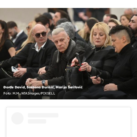
Đorđe David, Snežana Đurišić, Marija Šerifović
Foto: M.M./ATAImages/PIXSELL