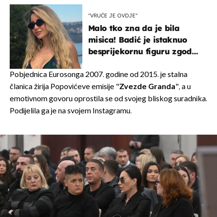
Hrvat
"VRUĆE JE OVDJE"
Malo tko zna da je bila
misica! Badić je istaknuo
besprijekornu figuru zgodne
voditeljice
Pobjednica Eurosonga 2007. godine od 2015. je stalna
članica žirija Popovićeve emisije "
Zvezde Granda
", a u
emotivnom govoru oprostila se od svojeg bliskog suradnika.
Podijelila ga je na svojem Instagramu.