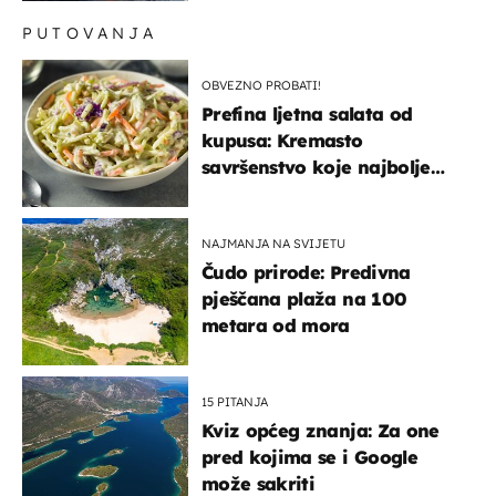
PUTOVANJA
OBVEZNO PROBATI!
Prefina ljetna salata od
kupusa: Kremasto
savršenstvo koje najbolje
paše uz pečeno meso
NAJMANJA NA SVIJETU
Čudo prirode: Predivna
pješčana plaža na 100
metara od mora
15 PITANJA
Kviz općeg znanja: Za one
pred kojima se i Google
može sakriti