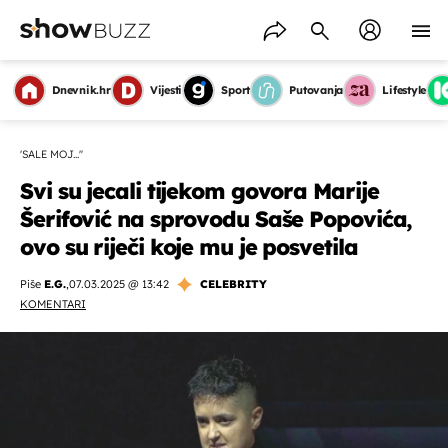
Dnevnik.hr
Vijesti
Sport
Putovanja
Lifestyle
'SALE MOJ...''
Svi su jecali tijekom govora Marije
Šerifović na sprovodu Saše Popovića,
ovo su riječi koje mu je posvetila
Piše
E.G.
,
07.03.2025 @ 13:42
CELEBRITY
KOMENTARI
OMOGUĆI OBAVIJESTI