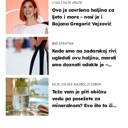
U NOJ NIJE VRUĆE
Ovo je savršena haljina za
ljeto i more - nosi je i
Bojana Gregorić Vejzović
BAŠ EFEKTNA
Kada smo na zadarskoj rivi
ugledali ovu haljinu, morali
smo doznati odakle je –
košta samo 18 eura
NIJE UVIJEK NAJBOLJI IZBOR
Teže vam je piti običnu
vodu pa posežete za
mineralnom? Evo što to čini
organizmu