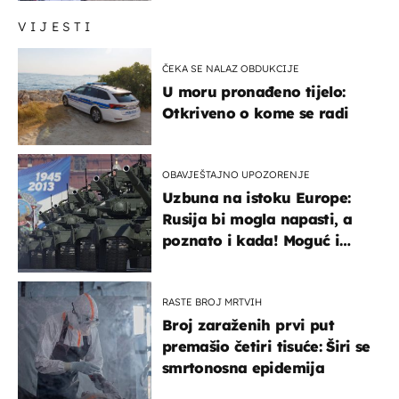
VIJESTI
ČEKA SE NALAZ OBDUKCIJE
U moru pronađeno tijelo:
Otkriveno o kome se radi
OBAVJEŠTAJNO UPOZORENJE
Uzbuna na istoku Europe:
Rusija bi mogla napasti, a
poznato i kada! Moguć i
kopneni upad u članicu
NATO-a
RASTE BROJ MRTVIH
Broj zaraženih prvi put
premašio četiri tisuće: Širi se
smrtonosna epidemija