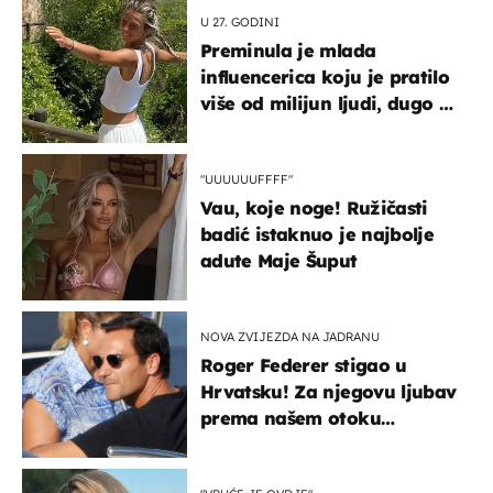
U 27. GODINI
Preminula je mlada
influencerica koju je pratilo
više od milijun ljudi, dugo se
borila s opakom bolešću
"UUUUUUFFFF"
Vau, koje noge! Ružičasti
badić istaknuo je najbolje
adute Maje Šuput
NOVA ZVIJEZDA NA JADRANU
Roger Federer stigao u
Hrvatsku! Za njegovu ljubav
prema našem otoku
zaslužan je jedan poznati
Hrvat