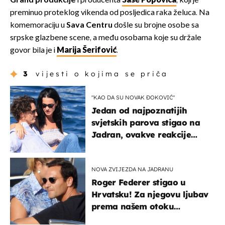
Grand produkcije
i producenta
Saše Popovića
, koji je
preminuo proteklog vikenda od posljedica raka želuca. Na
komemoraciju u
Sava Centru
došle su brojne osobe sa
srpske glazbene scene, a među osobama koje su držale
govor bila je i
Marija Šerifović
.
3
vijesti o kojima se priča
"KAO DA SU NOVAK ĐOKOVIĆ"
Jedan od najpoznatijih
svjetskih parova stigao na
Jadran, ovakve reakcije
vjerojatno nisu očekivali
NOVA ZVIJEZDA NA JADRANU
Roger Federer stigao u
Hrvatsku! Za njegovu ljubav
prema našem otoku
zaslužan je jedan poznati