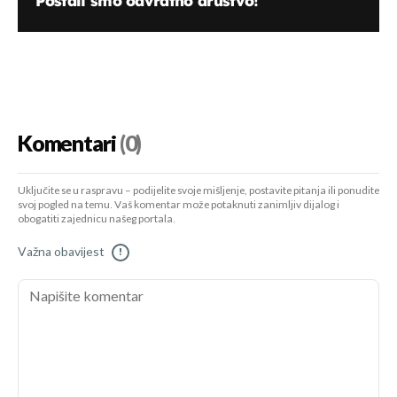
"Postali smo odvratno društvo!"
Komentari
(0)
Uključite se u raspravu – podijelite svoje mišljenje, postavite pitanja ili ponudite
svoj pogled na temu. Vaš komentar može potaknuti zanimljiv dijalog i
obogatiti zajednicu našeg portala.
Važna obavijest
!