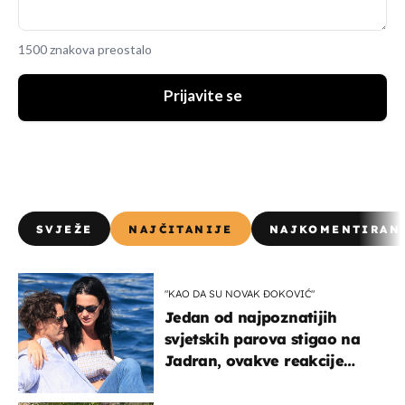
1500 znakova preostalo
Prijavite se
SVJEŽE
NAJČITANIJE
NAJKOMENTIRAN
"KAO DA SU NOVAK ĐOKOVIĆ"
Jedan od najpoznatijih
svjetskih parova stigao na
Jadran, ovakve reakcije
vjerojatno nisu očekivali