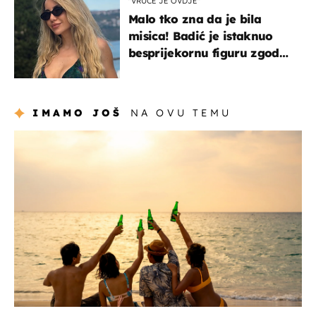
"VRUĆE JE OVDJE"
Malo tko zna da je bila
misica! Badić je istaknuo
besprijekornu figuru zgodne
voditeljice
IMAMO JOŠ
NA OVU TEMU
zanimljivosti