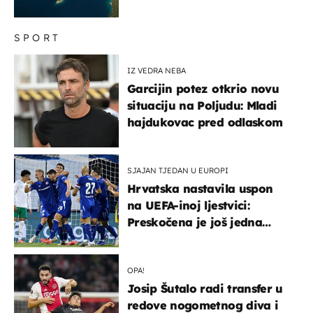
SPORT
IZ VEDRA NEBA
Garcijin potez otkrio novu
situaciju na Poljudu: Mladi
hajdukovac pred odlaskom
SJAJAN TJEDAN U EUROPI
Hrvatska nastavila uspon
na UEFA-inoj ljestvici:
Preskočena je još jedna
država
OPA!
Josip Šutalo radi transfer u
redove nogometnog diva i