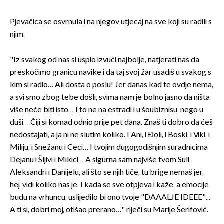
Pjevačica se osvrnula i na njegov utjecaj na sve koji su radili s
njim.
"Iz svakog od nas si uspio izvući najbolje, natjerati nas da
preskočimo granicu navike i da taj svoj žar usadiš u svakog s
kim si radio… Ali dosta o poslu! Jer danas kad te ovdje nema,
a svi smo zbog tebe došli, svima nam je bolno jasno da ništa
više neće biti isto… I to ne na estradi i u šoubiznisu, nego u
duši… Čiji si komad odnio prije pet dana. Znaš ti dobro da ćeš
nedostajati, a ja ni ne slutim koliko. I Ani, i Đoli, i Boski, i Viki, i
Miliju, i Snežanu i Ceci… I tvojim dugogodišnjim suradnicima
Dejanu i Šljivi i Mikici… A sigurna sam najviše tvom Suli,
Aleksandri i Danijelu, ali što se njih tiče, tu brige nemaš jer,
hej, vidi koliko nas je. I kada se sve otpjeva i kaže, a emocije
budu na vrhuncu, uslijedilo bi ono tvoje "DAAALJE IDEEE"...
A ti si, dobri moj, otišao prerano…" riječi su Marije Šerifović.