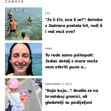
ZABAVA
LOL
"Je li živ, zna li se?": Snimka
s Jadrana postala hit, radi li
i vaš muž ovo?
HMM…
To rade samo psihopati:
Jedan detalj s mora može
vam otkriti puno o
prijateljima
ZAMJERATE LI JOJ?
"Koja kuja…": Snašla se na
hrvatskoj granici, ali
gledatelji su podijeljeni