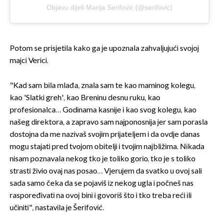
Objavu dijeli Marija Serifovic (@serifovic)
Potom se prisjetila kako ga je upoznala zahvaljujući svojoj
majci Verici.
"Kad sam bila mlađa, znala sam te kao maminog kolegu,
kao 'Slatki greh', kao Breninu desnu ruku, kao
profesionalca… Godinama kasnije i kao svog kolegu, kao
našeg direktora, a zapravo sam najponosnija jer sam porasla
dostojna da me nazivaš svojim prijateljem i da ovdje danas
mogu stajati pred tvojom obitelji i tvojim najbližima. Nikada
nisam poznavala nekog tko je toliko gorio, tko je s toliko
strasti živio ovaj nas posao… Vjerujem da svatko u ovoj sali
sada samo čeka da se pojaviš iz nekog ugla i počneš nas
raspoređivati na ovoj bini i govoriš što i tko treba reći ili
učiniti", nastavila je Šerifović.