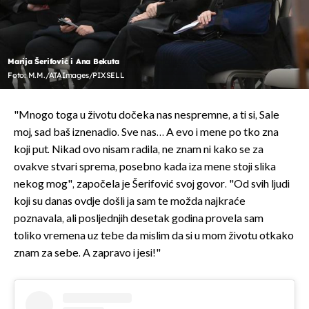
Marija Šerifović i Ana Bekuta
Foto: M.M./ATAImages/PIXSELL
"Mnogo toga u životu dočeka nas nespremne, a ti si, Sale
moj, sad baš iznenadio. Sve nas… A evo i mene po tko zna
koji put. Nikad ovo nisam radila, ne znam ni kako se za
ovakve stvari sprema, posebno kada iza mene stoji slika
nekog mog", započela je Šerifović svoj govor. "Od svih ljudi
koji su danas ovdje došli ja sam te možda najkraće
poznavala, ali posljednjih desetak godina provela sam
toliko vremena uz tebe da mislim da si u mom životu otkako
znam za sebe. A zapravo i jesi!"