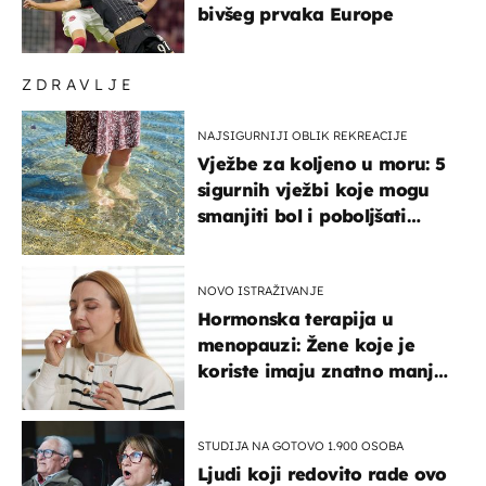
bivšeg prvaka Europe
ZDRAVLJE
NAJSIGURNIJI OBLIK REKREACIJE
Vježbe za koljeno u moru: 5
sigurnih vježbi koje mogu
smanjiti bol i poboljšati
pokretljivost
NOVO ISTRAŽIVANJE
Hormonska terapija u
menopauzi: Žene koje je
koriste imaju znatno manji
rizik od ovoga
STUDIJA NA GOTOVO 1.900 OSOBA
Ljudi koji redovito rade ovo