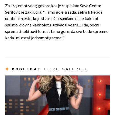
Za kraj emotivnog govora koji je rasplakao Sava Centar
Šerifović je zaključila: "Tamo gdje si sada, želim ti lijepo i
udobno mjesto, koje si zaslužio, sunčane dane kako bi
spustio krov na kabrioletu i uživao u vožnji… I da, počni
spremati neki novi format tamo gore, da sve bude spremno
kada i mi ostali jednom stignemo."
POGLEDAJ
I OVU GALERIJU