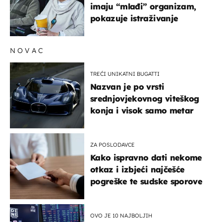
imaju “mlađi” organizam,
pokazuje istraživanje
NOVAC
TREĆI UNIKATNI BUGATTI
Nazvan je po vrsti
srednjovjekovnog viteškog
konja i visok samo metar
ZA POSLODAVCE
Kako ispravno dati nekome
otkaz i izbjeći najčešće
pogreške te sudske sporove
OVO JE 10 NAJBOLJIH