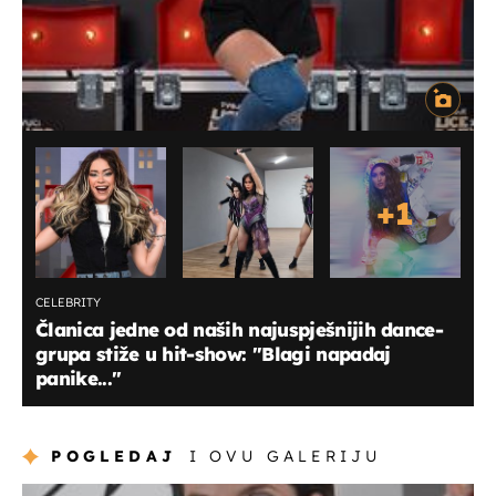
+
1
CELEBRITY
Članica jedne od naših najuspješnijih dance-
grupa stiže u hit-show: ''Blagi napadaj
panike...''
POGLEDAJ
I OVU GALERIJU