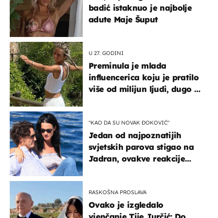
badić istaknuo je najbolje
adute Maje Šuput
U 27. GODINI
Preminula je mlada
influencerica koju je pratilo
više od milijun ljudi, dugo se
borila s opakom bolešću
"KAO DA SU NOVAK ĐOKOVIĆ"
Jedan od najpoznatijih
svjetskih parova stigao na
Jadran, ovakve reakcije
vjerojatno nisu očekivali
RASKOŠNA PROSLAVA
Ovako je izgledalo
vjenčanje Tije Jurčić: Do