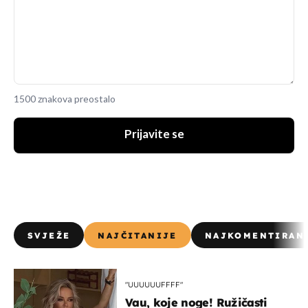
1500 znakova preostalo
Prijavite se
SVJEŽE
NAJČITANIJE
NAJKOMENTIRAN
"UUUUUUFFFF"
Vau, koje noge! Ružičasti