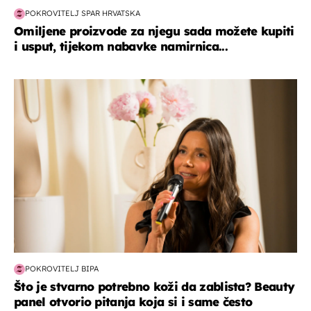
POKROVITELJ SPAR HRVATSKA
Omiljene proizvode za njegu sada možete kupiti
i usput, tijekom nabavke namirnica...
moda & ljepota
POKROVITELJ BIPA
Što je stvarno potrebno koži da zablista? Beauty
panel otvorio pitanja koja si i same često