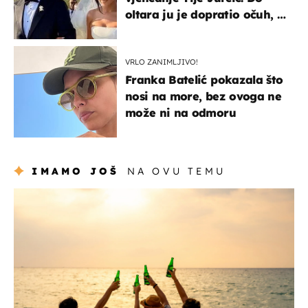
oltara ju je dopratio očuh, a
slavilo se uz Olivera i Rozgu
VRLO ZANIMLJIVO!
Franka Batelić pokazala što
nosi na more, bez ovoga ne
može ni na odmoru
IMAMO JOŠ
NA OVU TEMU
zanimljivosti