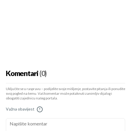
Komentari
(0)
Uključite se u raspravu – podijelite svoje mišljenje, postavite pitanja ili ponudite
svoj pogled na temu. Vaš komentar može potaknuti zanimljiv dijalog i
obogatiti zajednicu našeg portala.
Važna obavijest
!