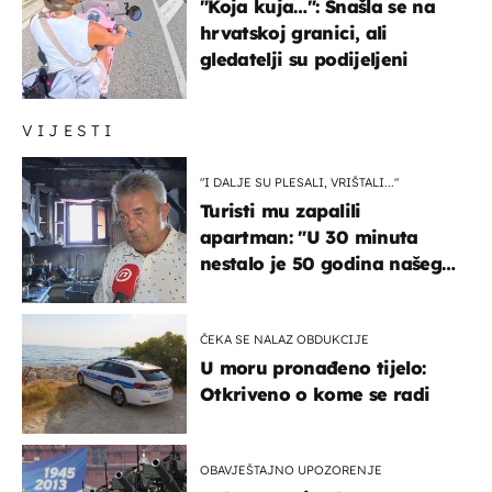
"Koja kuja…": Snašla se na
hrvatskoj granici, ali
gledatelji su podijeljeni
VIJESTI
"I DALJE SU PLESALI, VRIŠTALI..."
Turisti mu zapalili
apartman: "U 30 minuta
nestalo je 50 godina našeg
života, supruga i ja ne
možemo oka sklopiti"
ČEKA SE NALAZ OBDUKCIJE
U moru pronađeno tijelo:
Otkriveno o kome se radi
OBAVJEŠTAJNO UPOZORENJE