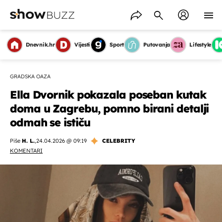
Dnevnik.hr
Vijesti
Sport
Putovanja
Lifestyle
GRADSKA OAZA
Ella Dvornik pokazala poseban kutak
doma u Zagrebu, pomno birani detalji
odmah se ističu
Piše
H. L.
,
24.04.2026 @ 09:19
CELEBRITY
KOMENTARI
OMOGUĆI OBAVIJESTI