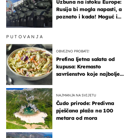
Uzbuna na istoku Europe:
Rusija bi mogla napasti, a
poznato i kada! Moguć i
kopneni upad u članicu
NATO-a
PUTOVANJA
OBVEZNO PROBATI!
Prefina ljetna salata od
kupusa: Kremasto
savršenstvo koje najbolje
paše uz pečeno meso
NAJMANJA NA SVIJETU
Čudo prirode: Predivna
pješčana plaža na 100
metara od mora