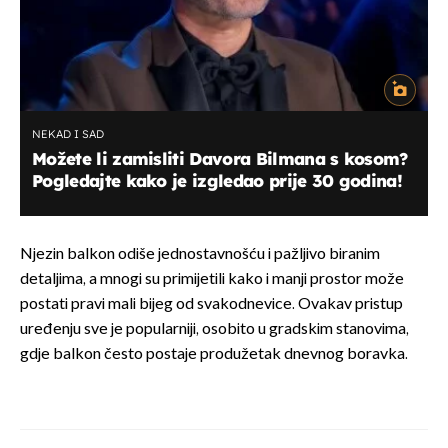
NEKAD I SAD
Možete li zamisliti Davora Bilmana s kosom?
Pogledajte kako je izgledao prije 30 godina!
Njezin balkon odiše jednostavnošću i pažljivo biranim
detaljima, a mnogi su primijetili kako i manji prostor može
postati pravi mali bijeg od svakodnevice. Ovakav pristup
uređenju sve je popularniji, osobito u gradskim stanovima,
gdje balkon često postaje produžetak dnevnog boravka.