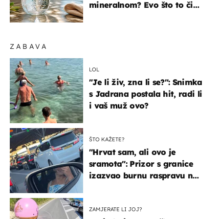
mineralnom? Evo što to čini
organizmu
ZABAVA
LOL
"Je li živ, zna li se?": Snimka
s Jadrana postala hit, radi li
i vaš muž ovo?
ŠTO KAŽETE?
"Hrvat sam, ali ovo je
sramota": Prizor s granice
izazvao burnu raspravu na
društvenim mrežama
ZAMJERATE LI JOJ?