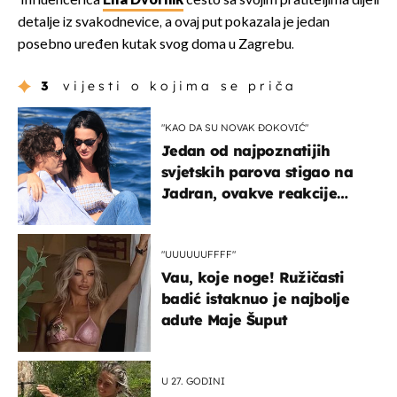
Influencerica
Ella Dvornik
često sa svojim pratiteljima dijeli
detalje iz svakodnevice, a ovaj put pokazala je jedan
posebno uređen kutak svog doma u Zagrebu.
3
vijesti o kojima se priča
"KAO DA SU NOVAK ĐOKOVIĆ"
Jedan od najpoznatijih
svjetskih parova stigao na
Jadran, ovakve reakcije
vjerojatno nisu očekivali
"UUUUUUFFFF"
Vau, koje noge! Ružičasti
badić istaknuo je najbolje
adute Maje Šuput
U 27. GODINI