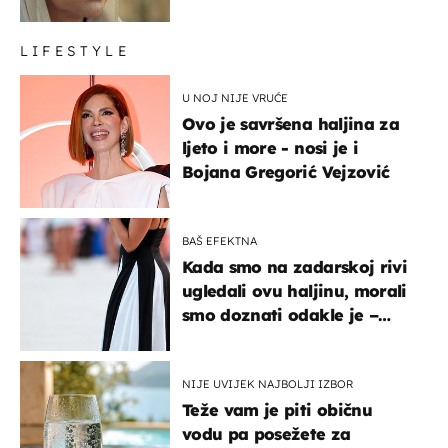
LIFESTYLE
U NOJ NIJE VRUĆE
Ovo je savršena haljina za
ljeto i more - nosi je i
Bojana Gregorić Vejzović
BAŠ EFEKTNA
Kada smo na zadarskoj rivi
ugledali ovu haljinu, morali
smo doznati odakle je –
košta samo 18 eura
NIJE UVIJEK NAJBOLJI IZBOR
Teže vam je piti običnu
vodu pa posežete za