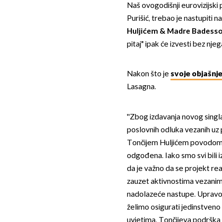
Naš ovogodišnji eurovizijski
Purišić, trebao je nastupiti
Huljićem & Madre Badess
pitaj" ipak će izvesti bez njeg
Nakon što je
svoje objašnj
Lasagna.
''Zbog izdavanja novog singla
poslovnih odluka vezanih uz 
Tončijem Huljićem povodom f
odgođena. Iako smo svi bili
da je važno da se projekt re
zauzet aktivnostima vezanim 
nadolazeće nastupe. Upravo 
želimo osigurati jedinstveno
uvjetima. Tončijeva podrška 