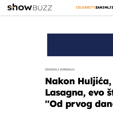
CELEBRITY
ZANIMLJ
ODGODILI SURADNJU
Nakon Huljića,
Lasagna, evo št
''Od prvog dan