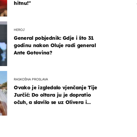
hitnu!"
HEROJ
General pobjednik: Gdje i što 31
godinu nakon Oluje radi general
Ante Gotovina?
RASKOŠNA PROSLAVA
Ovako je izgledalo vjenčanje Tije
Jurčić: Do oltara ju je dopratio
očuh, a slavilo se uz Olivera i
Rozgu