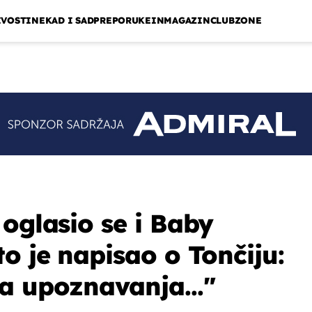
IVOSTI
NEKAD I SAD
PREPORUKE
INMAGAZIN
CLUBZONE
 oglasio se i Baby
o je napisao o Tončiju:
a upoznavanja..."