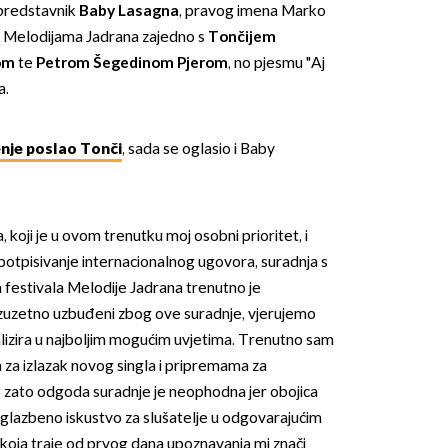
 predstavnik
Baby Lasagna
, pravog imena Marko
 na Melodijama Jadrana zajedno s
Tončijem
om
te
Petrom Šegedinom Pjerom
, no pjesmu "Aj
a.
enje poslao Tonči
, sada se oglasio i Baby
, koji je u ovom trenutku moj osobni prioritet, i
potpisivanje internacionalnog ugovora, suradnja s
estivala Melodije Jadrana trenutno je
 izuzetno uzbuđeni zbog ove suradnje, vjerujemo
alizira u najboljim mogućim uvjetima. Trenutno sam
za izlazak novog singla i pripremama za
zato odgoda suradnje je neophodna jer obojica
 glazbeno iskustvo za slušatelje u odgovarajućim
koja traje od prvog dana upoznavanja mi znači