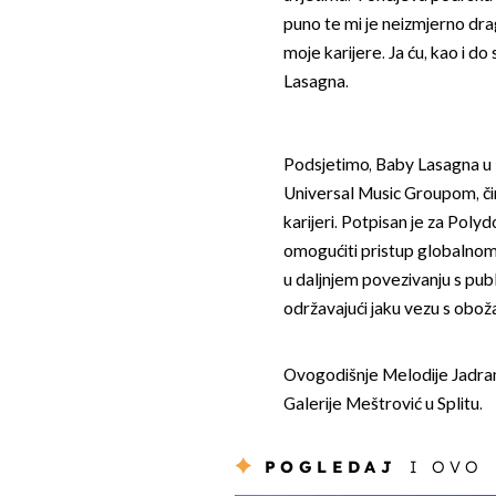
puno te mi je neizmjerno drag
moje karijere. Ja ću, kao i do 
Lasagna.
Podsjetimo, Baby Lasagna u l
Universal Music Groupom, či
karijeri. Potpisan je za Pol
omogućiti pristup globalno
u daljnjem povezivanju s pub
održavajući jaku vezu s oboža
Ovogodišnje Melodije Jadrana
Galerije Meštrović u Splitu.
POGLEDAJ
I OVO