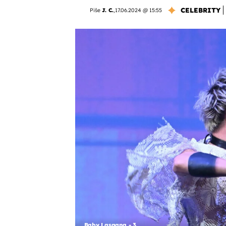
CELEBRITY
Piše
J. C.
,
17.06.2024 @ 15:55
Baby Lasagna - 3