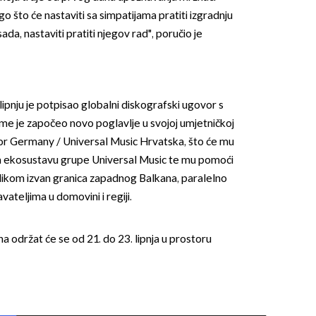
o što će nastaviti sa simpatijama pratiti izgradnju
sada, nastaviti pratiti njegov rad", poručio je
ipnju je potpisao globalni diskografski ugovor s
me je započeo novo poglavlje u svojoj umjetničkoj
OMOGUĆI OBAVIJESTI
ydor Germany / Universal Music Hrvatska, što će mu
m ekosustavu grupe Universal Music te mu pomoći
likom izvan granica zapadnog Balkana, paralelno
vateljima u domovini i regiji.
 održat će se od 21. do 23. lipnja u prostoru