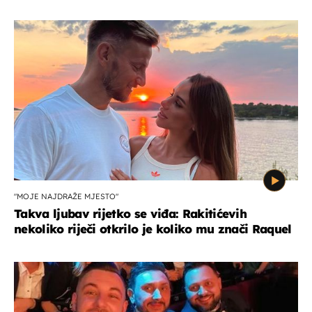
"MOJE NAJDRAŽE MJESTO"
Takva ljubav rijetko se viđa: Rakitićevih
nekoliko riječi otkrilo je koliko mu znači Raquel