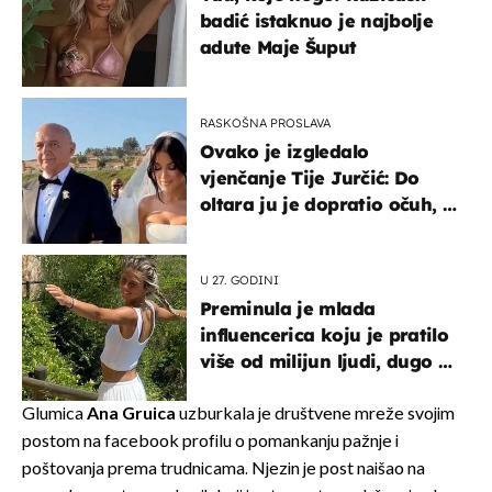
badić istaknuo je najbolje
adute Maje Šuput
RASKOŠNA PROSLAVA
Ovako je izgledalo
vjenčanje Tije Jurčić: Do
oltara ju je dopratio očuh, a
slavilo se uz Olivera i Rozgu
U 27. GODINI
Preminula je mlada
influencerica koju je pratilo
više od milijun ljudi, dugo se
borila s opakom bolesti
Glumica
Ana Gruica
uzburkala je društvene mreže svojim
postom na facebook profilu o pomankanju pažnje i
poštovanja prema trudnicama. Njezin je post naišao na