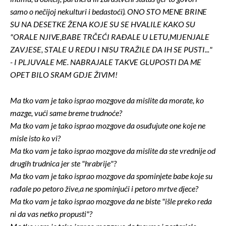
samo o nečijoj nekulturi i bedastoći). ONO STO MENE BRINE
SU NA DESETKE ŽENA KOJE SU SE HVALILE KAKO SU
"ORALE NJIVE,BABE TRČEĆI RAĐALE U LETU,MIJENJALE
ZAVJESE, STALE U REDU I NISU TRAŽILE DA IH SE PUSTI..."
- I PLJUVALE ME. NABRAJALE TAKVE GLUPOSTI DA ME
OPET BILO SRAM GDJE ŽIVIM!
Ma tko vam je tako isprao mozgove da mislite da morate, ko
mazge, vući same breme trudnoće?
Ma tko vam je tako isprao mozgove da osuđujute one koje ne
misle isto ko vi?
Ma tko vam je tako isprao mozgove da mislite da ste vrednije od
drugih trudnica jer ste "hrabrije"?
Ma tko vam je tako isprao mozgove da spominjete babe koje su
rađale po petoro žive,a ne spominjući i petoro mrtve djece?
Ma tko vam je tako isprao mozgove da ne biste "išle preko reda
ni da vas netko propusti"?