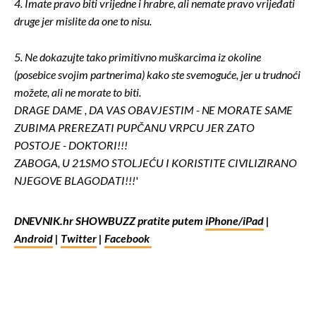
4. Imate pravo biti vrijedne i hrabre, ali nemate pravo vrijeđati
druge jer mislite da one to nisu.
5. Ne dokazujte tako primitivno muškarcima iz okoline
(posebice svojim partnerima) kako ste svemoguće, jer u trudnoći
možete, ali ne morate to biti.
DRAGE DAME , DA VAS OBAVJESTIM - NE MORATE SAME
ZUBIMA PREREZATI PUPČANU VRPCU JER ZATO
POSTOJE - DOKTORI!!!
ZABOGA, U 21.SMO STOLJEĆU I KORISTITE CIVILIZIRANO
NJEGOVE BLAGODATI!!!
'
DNEVNIK.hr SHOWBUZZ pratite putem
iPhone/iPad
|
Android
|
Twitter
|
Facebook