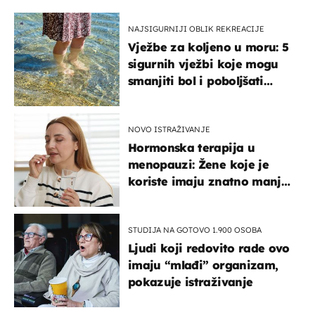
NAJSIGURNIJI OBLIK REKREACIJE
Vježbe za koljeno u moru: 5
sigurnih vježbi koje mogu
smanjiti bol i poboljšati
pokretljivost
NOVO ISTRAŽIVANJE
Hormonska terapija u
menopauzi: Žene koje je
koriste imaju znatno manji
rizik od ovoga
STUDIJA NA GOTOVO 1.900 OSOBA
Ljudi koji redovito rade ovo
imaju “mlađi” organizam,
pokazuje istraživanje