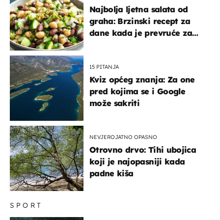
Najbolja ljetna salata od
graha: Brzinski recept za
dane kada je prevruće za
kuhanje
15 PITANJA
Kviz općeg znanja: Za one
pred kojima se i Google
može sakriti
NEVJEROJATNO OPASNO
Otrovno drvo: Tihi ubojica
koji je najopasniji kada
padne kiša
SPORT