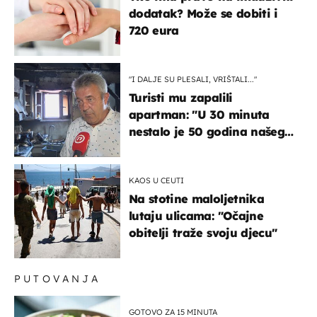
dodatak? Može se dobiti i
720 eura
"I DALJE SU PLESALI, VRIŠTALI..."
Turisti mu zapalili
apartman: "U 30 minuta
nestalo je 50 godina našeg
života, supruga i ja ne
možemo oka sklopiti"
KAOS U CEUTI
Na stotine maloljetnika
lutaju ulicama: "Očajne
obitelji traže svoju djecu"
PUTOVANJA
GOTOVO ZA 15 MINUTA