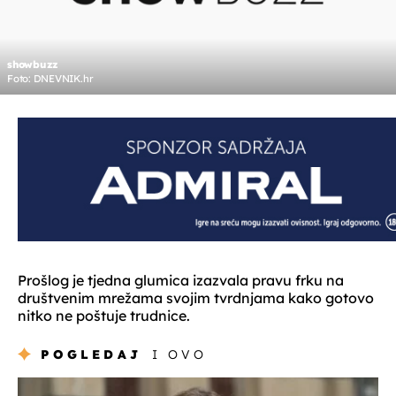
showbuzz
Foto: DNEVNIK.hr
Prošlog je tjedna glumica izazvala pravu frku na
društvenim mrežama svojim tvrdnjama kako gotovo
nitko ne poštuje trudnice.
POGLEDAJ
I OVO