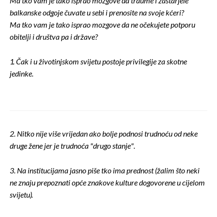
Ma tko vam je tako isprao mozgove da traume i zastarjele
balkanske odgoje čuvate u sebi i prenosite na svoje kćeri?
Ma tko vam je tako isprao mozgove da ne očekujete potporu
obitelji i društva pa i države?
1. Čak i u životinjskom svijetu postoje privilegije za skotne
jedinke.
2. Nitko nije više vrijedan ako bolje podnosi trudnoću od neke
druge žene jer je trudnoća "drugo stanje".
3. Na institucijama jasno piše tko ima prednost (žalim što neki
ne znaju prepoznati opće znakove kulture dogovorene u cijelom
svijetu).