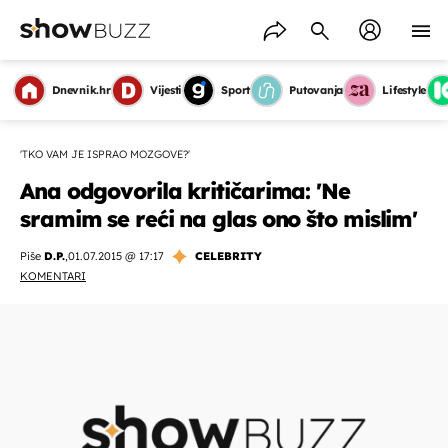
Dnevnik.hr
Vijesti
Sport
Putovanja
Lifestyle
'TKO VAM JE ISPRAO MOZGOVE?'
Ana odgovorila kritičarima: 'Ne
sramim se reći na glas ono što mislim'
Piše
D.P.
,
01.07.2015 @ 17:17
CELEBRITY
KOMENTARI
OMOGUĆI OBAVIJESTI