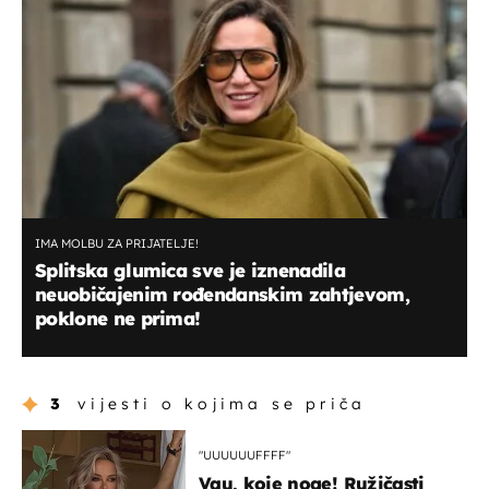
IMA MOLBU ZA PRIJATELJE!
Splitska glumica sve je iznenadila
neuobičajenim rođendanskim zahtjevom,
poklone ne prima!
3
vijesti o kojima se priča
"UUUUUUFFFF"
Vau, koje noge! Ružičasti