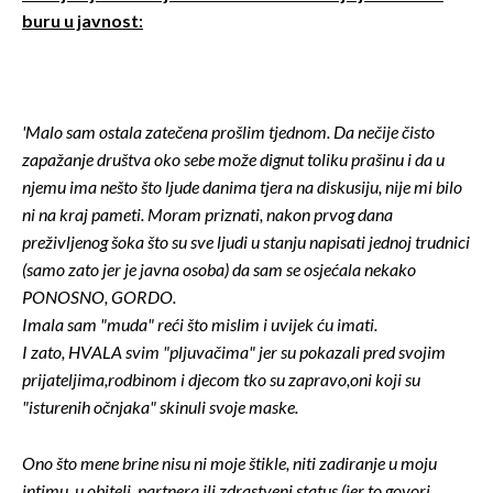
buru u javnost:
'Malo sam ostala zatečena prošlim tjednom. Da nečije čisto
zapažanje društva oko sebe može dignut toliku prašinu i da u
njemu ima nešto što ljude danima tjera na diskusiju, nije mi bilo
ni na kraj pameti. Moram priznati, nakon prvog dana
preživljenog šoka što su sve ljudi u stanju napisati jednoj trudnici
(samo zato jer je javna osoba) da sam se osjećala nekako
PONOSNO, GORDO.
Imala sam "muda" reći što mislim i uvijek ću imati.
I zato, HVALA svim "pljuvačima" jer su pokazali pred svojim
prijateljima,rodbinom i djecom tko su zapravo,oni koji su
"isturenih očnjaka" skinuli svoje maske.
Ono što mene brine nisu ni moje štikle, niti zadiranje u moju
intimu, u obitelj, partnera ili zdrastveni status (jer to govori