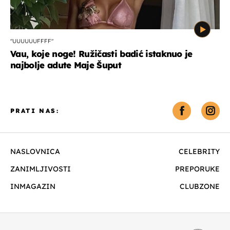
"UUUUUUFFFF"
Vau, koje noge! Ružičasti badić istaknuo je
najbolje adute Maje Šuput
PRATI NAS:
NASLOVNICA
CELEBRITY
ZANIMLJIVOSTI
PREPORUKE
INMAGAZIN
CLUBZONE