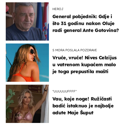
HEROJ
General pobjednik: Gdje i
što 31 godinu nakon Oluje
radi general Ante Gotovina?
S MORA POSLALA POZDRAVE
Vruće, vruće! Nives Celzijus
u vatrenom kupaćem malo
je toga prepustila mašti
"UUUUUUFFFF"
Vau, koje noge! Ružičasti
badić istaknuo je najbolje
adute Maje Šuput