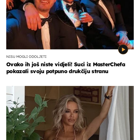
NISU MOGLI ODOLJETI
Ovako ih još niste vidjeli! Suci iz MasterChefa
pokazali svoju potpuno drukčiju stranu