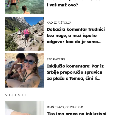
i vaš muž ovo?
KAO IZ PIŠTOLJA
Dobacila komentar trudnici
bez noge, a muž ispalio
odgovor kao da je samo
čekao…
ŠTO KAŽETE?
Isključio komentare: Par iz
Srbije preporučio spravicu
za plažu s Temua, čini li
vam se ovo sigurnim?
VIJESTI
IMAŠ PRAVO, OSTVARI GA!
Tko ima pravo na inkluzivni