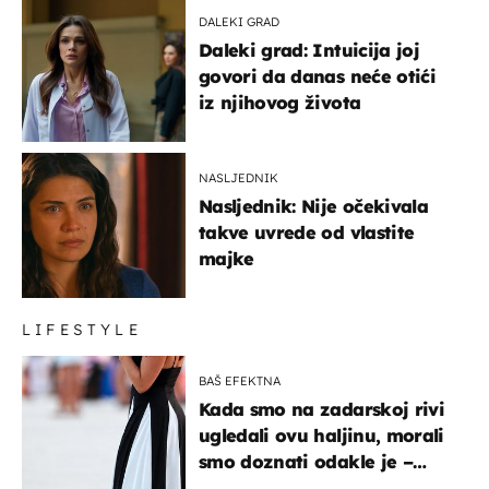
DALEKI GRAD
Daleki grad: Intuicija joj
govori da danas neće otići
iz njihovog života
NASLJEDNIK
Nasljednik: Nije očekivala
takve uvrede od vlastite
majke
LIFESTYLE
BAŠ EFEKTNA
Kada smo na zadarskoj rivi
ugledali ovu haljinu, morali
smo doznati odakle je –
košta samo 18 eura