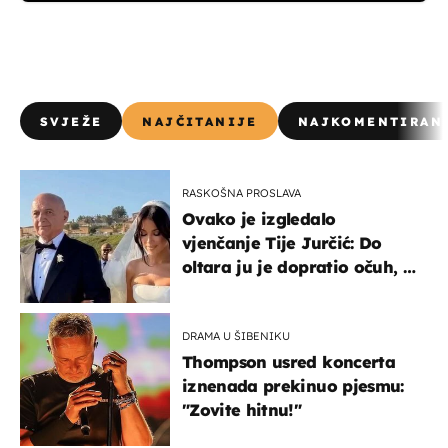
SVJEŽE
NAJČITANIJE
NAJKOMENTIRAN
RASKOŠNA PROSLAVA
Ovako je izgledalo
vjenčanje Tije Jurčić: Do
oltara ju je dopratio očuh, a
slavilo se uz Olivera i Rozgu
DRAMA U ŠIBENIKU
Thompson usred koncerta
iznenada prekinuo pjesmu:
"Zovite hitnu!"