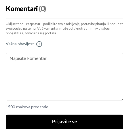
Komentari
(0)
Uključite se u raspravu – podijelite svoje mišljenje, postavite pitanja ili ponudite
svoj pogled na temu. Vaš komentar može potaknuti zanimljiv dijalog i
obogatiti zajednicu našeg portala.
Važna obavijest
!
1500 znakova preostalo
Prijavite se