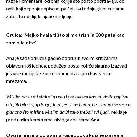
razne komentare, od onih koji je sto posto podržavaju, do
onih koji negiraju napisano, pa čak i vrijeđaju glumicu samo
zato što ne dijele njeno mišljenje.
Gruica: 'Majko hvala ti što si me trisnila 300 puta kad
sam bila dite'
Ana je sada odlučila gadno odbrusiti svojim kritičarima
objavom još jednog, podužeg posta koji će sigurno izazvati
još više medijske zbrke i komentara po društvenim
mrežama.
'Mislim da su mi statusi u redu i ponovo ću kad mi dođe napisat
o toj ili bilo kojoj drugoj temi jer se ne bojim, ne sramim se reć na
glas ono što mislim. Mislim da bi tako trebali svi ljudi',
rekla je
pred našim kamerama inMagazina sama
Ana.
Ovo je njezina objava na Facebooku koja je izazvala