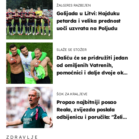
ŽALGIRIS RAZBIJEN
Golijada u Litvi: Hajduku
petarda i velika prednost
uoči uzvrata na Poljudu
SLAŽE SE STOŽER
Daliću će se pridružiti jedan
od omiljenih Vatrenih,
pomoćnici i dalje dvoje oko
ponude
ŠOK ZA KRALJEVE
Propao najbitniji posao
Reala, zvijezda poslala
odbijenicu i poručila: "Želim
u Barcelonu"
ZDRAVLJE