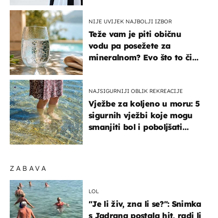
NIJE UVIJEK NAJBOLJI IZBOR
Teže vam je piti običnu
vodu pa posežete za
mineralnom? Evo što to čini
organizmu
NAJSIGURNIJI OBLIK REKREACIJE
Vježbe za koljeno u moru: 5
sigurnih vježbi koje mogu
smanjiti bol i poboljšati
pokretljivost
ZABAVA
LOL
"Je li živ, zna li se?": Snimka
s Jadrana postala hit, radi li