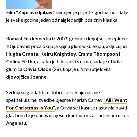
Film
"Zapravo ljubav"
snimljen je prije 17 godina, no i dalje
je svake godine jedan od najgledanijih božićnih klasika.
Romantična komedija iz 2003. godine u kojoj se isprepleće
10 ljubavnih priča okuplja sjajnu glumačku ekipu, uključujući
Hugha Granta, Keiru Knightley, Emmu Thompson i
Colina Firtha
, a kako je bilo raditi s njima, sada je otkrila
glumica
Olivia Olson
(28), koja je u filmu utjelovila
djevojčicu Joanne
.
Svi koji su gledali film dobro se sjećaju njezine
spektakularne izvedbe pjesme Mariah Carrey
"All I Want
For Christmas Is You"
, a Olivia se i kasnije nastavila baviti
glazbom te je danas uspješna kantautorica s adresom u Los
Angelesu.