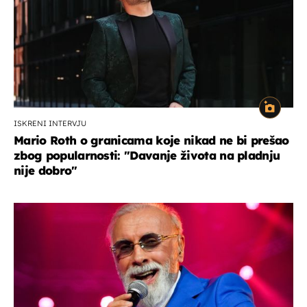
ISKRENI INTERVJU
Mario Roth o granicama koje nikad ne bi prešao
zbog popularnosti: "Davanje života na pladnju
nije dobro"