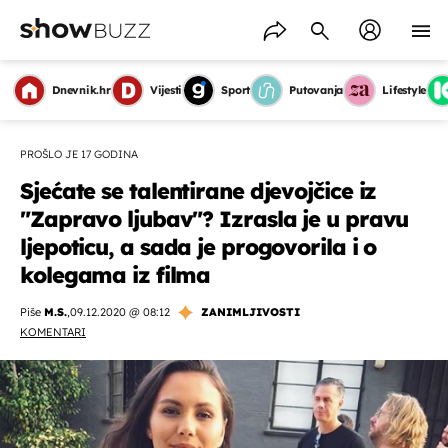
Dnevnik.hr
Vijesti
Sport
Putovanja
Lifestyle
PROŠLO JE 17 GODINA
Sjećate se talentirane djevojčice iz
"Zapravo ljubav"? Izrasla je u pravu
ljepoticu, a sada je progovorila i o
kolegama iz filma
Piše
M.S.
,
09.12.2020 @ 08:12
ZANIMLJIVOSTI
KOMENTARI
OMOGUĆI OBAVIJESTI