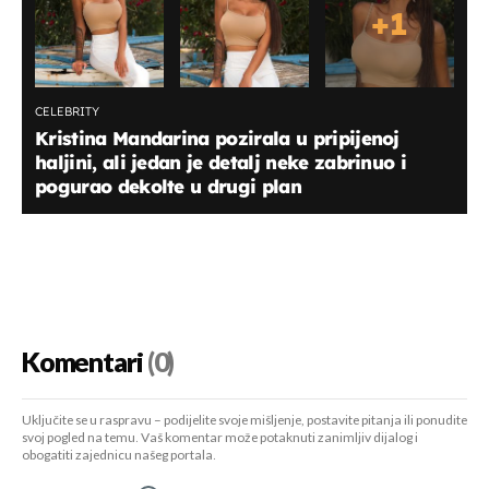
+
1
CELEBRITY
Kristina Mandarina pozirala u pripijenoj
haljini, ali jedan je detalj neke zabrinuo i
pogurao dekolte u drugi plan
Komentari
(0)
Uključite se u raspravu – podijelite svoje mišljenje, postavite pitanja ili ponudite
svoj pogled na temu. Vaš komentar može potaknuti zanimljiv dijalog i
obogatiti zajednicu našeg portala.