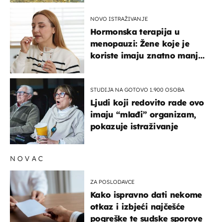
NOVO ISTRAŽIVANJE
Hormonska terapija u
menopauzi: Žene koje je
koriste imaju znatno manji
rizik od ovoga
STUDIJA NA GOTOVO 1.900 OSOBA
Ljudi koji redovito rade ovo
imaju “mlađi” organizam,
pokazuje istraživanje
NOVAC
ZA POSLODAVCE
Kako ispravno dati nekome
otkaz i izbjeći najčešće
pogreške te sudske sporove