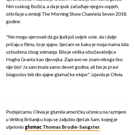
film svakog Božića, a da je ipak začuđuje njegov uspjeh,
otkrila je u emisiji The Morning Show Channela Seven 2018.
godine.
"Ne mogu vjerovati da ga ljudi još uvijek vole, da i dalje
pričaju o filmu, to je sjajno. Sjećam se kako je moja mama bila
uzbuđena zbog snimanja. Bila je velika obožavateljica
Hugha Granta kao djevojka. Zapravo ne znam nikoga tko
nije bio! Ja sam imala samo devet godina, ali bio je pravi
blagoslov biti dio sjajne glumačke ekipe", izjavila je Olivia.
Podsjećamo, Olivia je glumila američku učenicu na razmjeni
u Velikoj Britaniji u koju se zaljubio dječak Sam, kojeg je
utjelovio
glumac
T
homas Brodie-Sangster
.