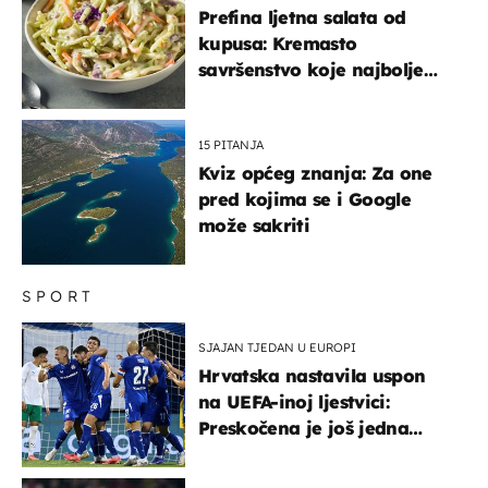
Prefina ljetna salata od
kupusa: Kremasto
savršenstvo koje najbolje
paše uz pečeno meso
15 PITANJA
Kviz općeg znanja: Za one
pred kojima se i Google
može sakriti
SPORT
SJAJAN TJEDAN U EUROPI
Hrvatska nastavila uspon
na UEFA-inoj ljestvici:
Preskočena je još jedna
država