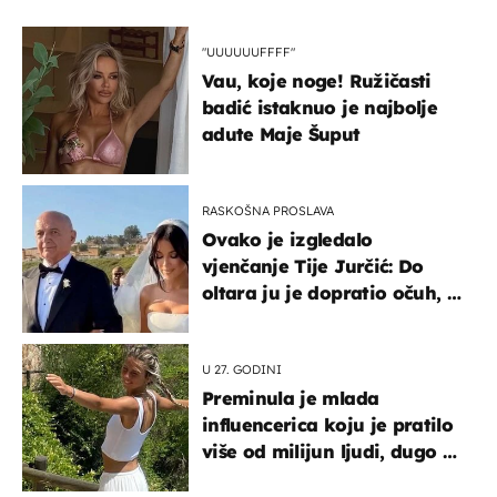
"UUUUUUFFFF"
Vau, koje noge! Ružičasti
badić istaknuo je najbolje
adute Maje Šuput
RASKOŠNA PROSLAVA
Ovako je izgledalo
vjenčanje Tije Jurčić: Do
oltara ju je dopratio očuh, a
slavilo se uz Olivera i Rozgu
U 27. GODINI
Preminula je mlada
influencerica koju je pratilo
više od milijun ljudi, dugo se
borila s opakom bolešću