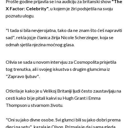
Prošle godine prijavila se i na audiciju za britanski show
"The
X Factor: Celebrity"
, u kojem je žiri podsjetila na svoju
poznatu ulogu.
"I tada si bila nevjerojatna, tako da ne znam što ćeš napraviti
sad", rekla joj je članica žirija Nicole Scherzinger, koja se
odmah sjetila njezina moćnog glasa.
Olivia se sada u novom intervjuu za Cosmopolita prisjetila
tog trenutka, ali i svojeg iskustva s drugim glumcima iz
"Zapravo ljubav".
Otkrila je kako je u Velikoj Britaniji ljudi često zaustavljaju na
cesti kako bi je pitali kakvi su Hugh Grant i Emma
Thompson u stvarnom životu.
"Oni su jako divne osobe. Svi glumci bili su jako dobri prema
djeci na setu", kazala je Olson. Priznala je da i sama gleda