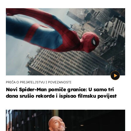
PRIČA O PRIJATELJSTVU I POVEZANOSTI
Novi Spider-Man pomiče granice: U samo tri
dana srušio rekorde i ispisao filmsku povijest