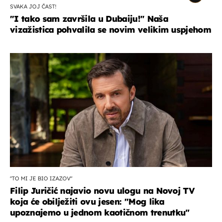
SVAKA JOJ ČAST!
"I tako sam završila u Dubaiju!" Naša
vizažistica pohvalila se novim velikim uspjehom
''TO MI JE BIO IZAZOV''
Filip Juričić najavio novu ulogu na Novoj TV
koja će obilježiti ovu jesen: ''Mog lika
upoznajemo u jednom kaotičnom trenutku''