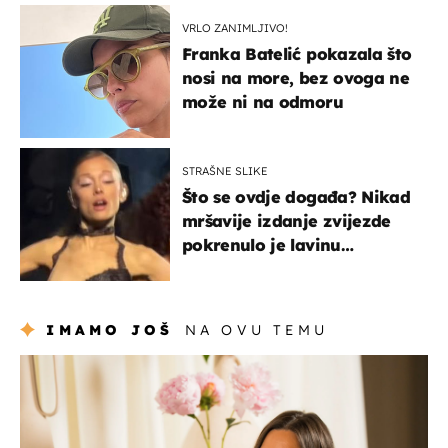
VRLO ZANIMLJIVO!
Franka Batelić pokazala što
nosi na more, bez ovoga ne
može ni na odmoru
STRAŠNE SLIKE
Što se ovdje događa? Nikad
mršavije izdanje zvijezde
pokrenulo je lavinu
zabrinutih komentara
IMAMO JOŠ
NA OVU TEMU
moda & ljepota