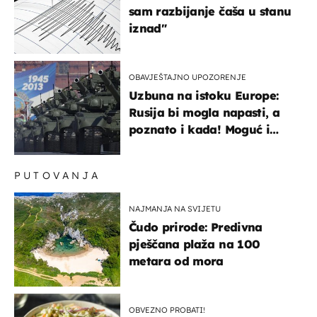
sam razbijanje čaša u stanu
iznad"
OBAVJEŠTAJNO UPOZORENJE
Uzbuna na istoku Europe:
Rusija bi mogla napasti, a
poznato i kada! Moguć i
kopneni upad u članicu
NATO-a
PUTOVANJA
NAJMANJA NA SVIJETU
Čudo prirode: Predivna
pješčana plaža na 100
metara od mora
OBVEZNO PROBATI!