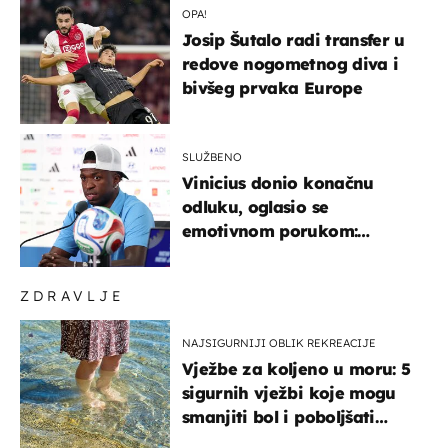
OPA!
Josip Šutalo radi transfer u
redove nogometnog diva i
bivšeg prvaka Europe
SLUŽBENO
Vinicius donio konačnu
odluku, oglasio se
emotivnom porukom:
"Hvala vam svima"
ZDRAVLJE
NAJSIGURNIJI OBLIK REKREACIJE
Vježbe za koljeno u moru: 5
sigurnih vježbi koje mogu
smanjiti bol i poboljšati
pokretljivost