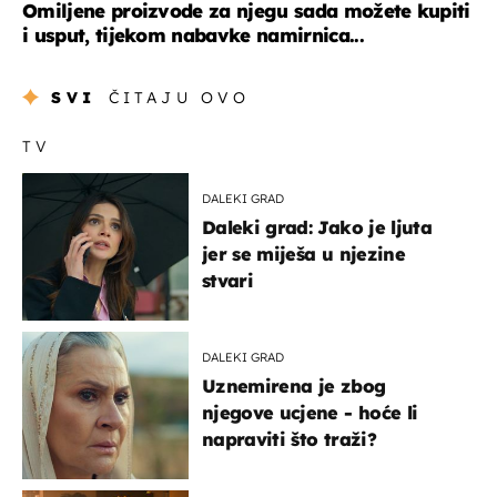
Omiljene proizvode za njegu sada možete kupiti
i usput, tijekom nabavke namirnica...
SVI
ČITAJU OVO
TV
DALEKI GRAD
Daleki grad: Jako je ljuta
jer se miješa u njezine
stvari
DALEKI GRAD
Uznemirena je zbog
njegove ucjene - hoće li
napraviti što traži?