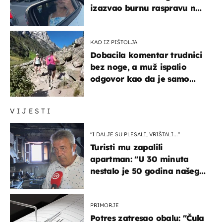
izazvao burnu raspravu na
društvenim mrežama
KAO IZ PIŠTOLJA
Dobacila komentar trudnici
bez noge, a muž ispalio
odgovor kao da je samo
čekao…
VIJESTI
"I DALJE SU PLESALI, VRIŠTALI..."
Turisti mu zapalili
apartman: "U 30 minuta
nestalo je 50 godina našeg
života, supruga i ja ne
možemo oka sklopiti"
PRIMORJE
Potres zatresao obalu: "Čula