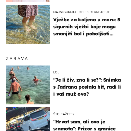
NAJSIGURNIJI OBLIK REKREACIJE
Vježbe za koljeno u moru: 5
sigurnih vježbi koje mogu
smanjiti bol i poboljšati
pokretljivost
ZABAVA
LOL
"Je li živ, zna li se?": Snimka
s Jadrana postala hit, radi li
i vaš muž ovo?
ŠTO KAŽETE?
"Hrvat sam, ali ovo je
sramota": Prizor s granice