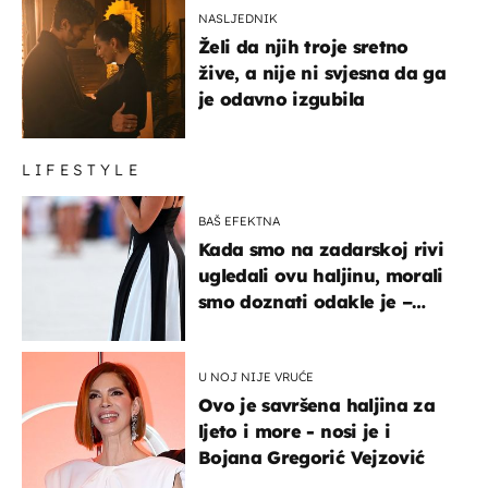
NASLJEDNIK
Želi da njih troje sretno
žive, a nije ni svjesna da ga
je odavno izgubila
LIFESTYLE
BAŠ EFEKTNA
Kada smo na zadarskoj rivi
ugledali ovu haljinu, morali
smo doznati odakle je –
košta samo 18 eura
U NOJ NIJE VRUĆE
Ovo je savršena haljina za
ljeto i more - nosi je i
Bojana Gregorić Vejzović