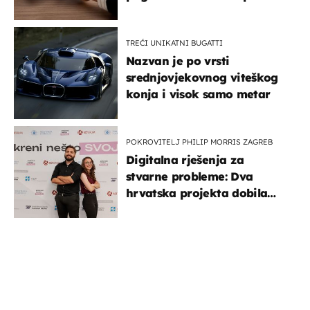
TREĆI UNIKATNI BUGATTI
Nazvan je po vrsti
srednjovjekovnog viteškog
konja i visok samo metar
POKROVITELJ PHILIP MORRIS ZAGREB
Digitalna rješenja za
stvarne probleme: Dva
hrvatska projekta dobila
potporu za razvoj