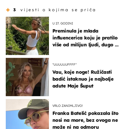
3
vijesti o kojima se priča
U 27. GODINI
Preminula je mlada
influencerica koju je pratilo
više od milijun ljudi, dugo se
borila s opakom bolešću
"UUUUUUFFFF"
Vau, koje noge! Ružičasti
badić istaknuo je najbolje
adute Maje Šuput
VRLO ZANIMLJIVO!
Franka Batelić pokazala što
nosi na more, bez ovoga ne
može ni na odmoru